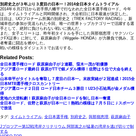
別府史之が３年ぶり３度目の日本一！2014全日本タイムトライアル
2014年６月27日から岩手県八幡平で行なわれた全日本選手権ロード。今年
は、タイムトライアルと同時開催され、大会初日に日本最速が決定した。
注目は、UCIプロチーム所属の別府史之（TREK FACTORY RACING）。新
城幸也の参加が見送られた今回、唯一の世界トップカテゴリーで活躍する選
手として、絶対に負けられない戦いに挑んだ。
また、女子エリートは、昨年初タイトルを手にした與那嶺恵理（サクソバン
クFX証券）に対して、萩原麻由子（Wiggele- HONDA）が力勝負で挑み、王
者奪還に闘志を燃やした。
戦いの模様をダイジェストでお送りする。
Related Posts:
全日本選手権ロード 萩原麻由子が２連覇、窪木一茂が初優勝
アジア選ロード最終日 萩原がTTで銀メダル獲得！佐野は５位で大会を終え
る
山本幸平がタイトルを奪取し７度目の日本一。末政実緒が２冠達成！2015全
日本MTB選手権クロスカントリー
アジア選ロード２日目 ロード日本チーム３勝目！U23小石祐馬が金メダル獲
得
意地の大逆転劇！萩原麻由子が全日本ロードを制し日本一奪還
全日本ロード、佐野と萩原が日本一に！熱戦の模様は７月５日にＪスポーツ
で放送
タグ:
タイムトライアル
,
全日本選手権
,
別府史之
,
與那嶺恵理
,
萩原麻由子
Jプロツアー第12戦湾岸クリテリウム 阿部嵩之が猛暑の湾岸を逃げ切りで制
する