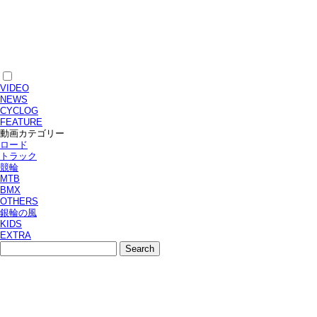
VIDEO
NEWS
CYCLOG
FEATURE
動画カテゴリー
ロード
トラック
競輪
MTB
BMX
OTHERS
銀輪の風
KIDS
EXTRA