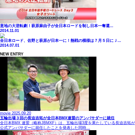
意地の大逆転劇！萩原麻由子が全日本ロードを制し日本一奪還...
2014.11.01
全日本ロード、佐野と萩原が日本一に！熱戦の模様は７月５日にＪ...
2014.07.01
NEW ENTRY
movie
2025.09.20
五輪出場３回の長迫吉拓が全日本BMX連盟のアンバサダーに就任
全日本BMX 連盟（略称JBMXF）は、五輪出場3度を果たしている長迫吉拓が
公式アンバサダーに就任したことを発表した同時…