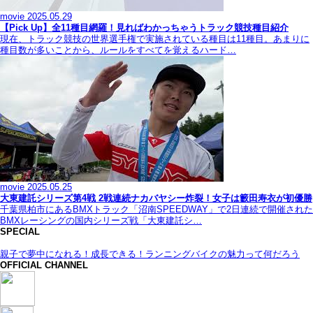
movie
2025.05.29
【Pick Up】全11種目網羅！見ればわかっちゃうトラック競技種目紹介
現在、トラック競技の世界選手権で実施されている種目は11種目。あまりに
種目数が多いことから、ルールをすべてを覚えるハード…
movie
2025.05.25
大東建託シリーズ第4戦 2戦連続ナカバヤシー炸裂！女子は籔田寿衣が初優勝
千葉県柏市にあるBMXトラック「沼南SPEEDWAY」で2日連続で開催された
BMXレーシングの国内シリーズ戦「大東建託シ…
SPECIAL
親子で夢中になれる！成長できる！ランニングバイクの魅力って何だろう
OFFICIAL CHANNEL