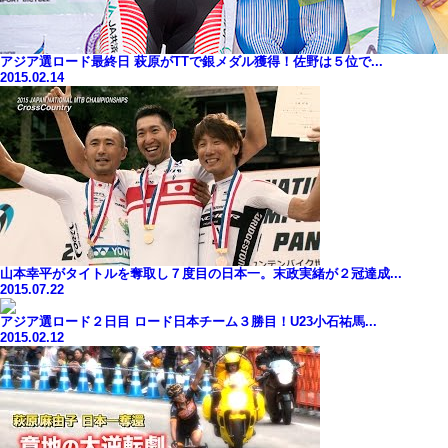
アジア選ロード最終日 萩原がTTで銀メダル獲得！佐野は５位で...
2015.02.14
山本幸平がタイトルを奪取し７度目の日本一。末政実緒が２冠達成...
2015.07.22
アジア選ロード２日目 ロード日本チーム３勝目！U23小石祐馬...
2015.02.12