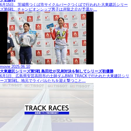
6月15日、茨城県つくば市サイクルパークつくばで行われた大東建託シリー
ズ第6戦。チャンピオンシップ男子は岸龍之介が予選か…
movie
2025.06.10
大東建託シリーズ第5戦 島田壮が兄弟対決を制してシリーズ初優勝
6月1日、広島県安芸高田市の土師ダムBMX TRACKで行われた大東建託シリ
ーズ第5戦。地元でライバルたちを迎え撃つこと…