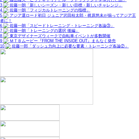
3
佐藤一朗「新しいシーズン・新しい目標・新しいチャレンジ」
4
佐藤一朗「フィジカルトレーニングの指標」
5
アジア選ロード初日 ジュニア沢田桂太郎・梶原悠未が揃ってアジア王
者に！
6
佐藤一朗「スピードトレーニング・トレーニング各論③」
7
佐藤一朗「トレーニングの選択 後編」
8
東京デザイナーズウィークで自転車イベントが多数開催
9
ＭＴＢムービー『FROM THE INSIDE OUT』まもなく発売
10
佐藤一郎「ダッシュ力向上に必要な要素・トレーニング各論②」