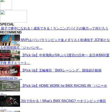
SPECIAL
親子で夢中になれる！成長できる！ランニングバイクの魅力って何だろう
RECOMMEND
MVPはパリパラリンピック金メダリスト杉浦佳子 JCF初とな
る年間授賞式「ジャパンサ…
【Pick Up】中井飛馬が5年ぶり2度目の日本一 全日本BMX選
手権 男子エリート…
【Pick Up】五輪種目「BMXレーシング」競技紹介動画
produced by …
【Pick Up】HOME WORK for BMX RACING #9「バニーホ
ッ…
3分で分かる！What’s BMX RACING? 〜オリンピック種目
「…