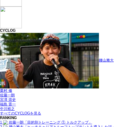
CYCLOG
腰山雅大
栗村 修
佐藤一朗
宮澤 崇史
福島 晋一
中川裕之
すべてのCYCLOGを見る
RANKING
1
佐藤一朗「目的別トレーニング ① トルクアップ」
2
腰山雅大「ヒッチキャリアとルーフトップテントを導入した話」