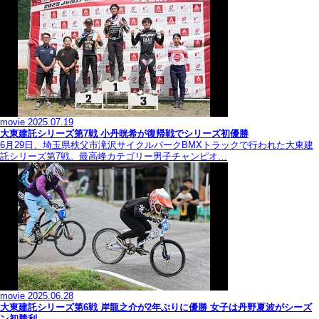
movie
2025.07.19
大東建託シリーズ第7戦 ⼩丹晄希が復帰戦でシリーズ初優勝
6月29日、埼玉県秩父市滝沢サイクルパークBMXトラックで行われた大東建
託シリーズ第7戦。最高峰カテゴリー男子チャンピオ…
movie
2025.06.28
大東建託シリーズ第6戦 岸龍之介が2年ぶりに優勝 女子は丹野夏波がシーズ
ン初勝利