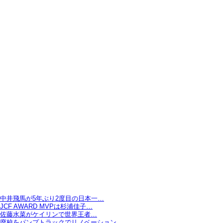
中井飛馬が5年ぶり2度目の日本一…
JCF AWARD MVPは杉浦佳子…
佐藤水菜がケイリンで世界王者…
廃校をパンプトラックでリノベーション…