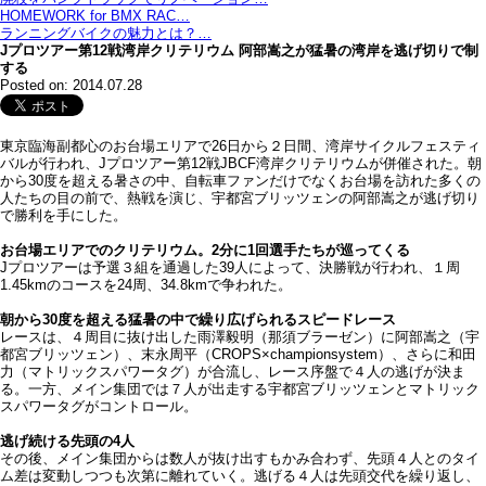
HOMEWORK for BMX RAC…
ランニングバイクの魅力とは？…
Jプロツアー第12戦湾岸クリテリウム 阿部嵩之が猛暑の湾岸を逃げ切りで制
する
Posted on: 2014.07.28
東京臨海副都心のお台場エリアで26日から２日間、湾岸サイクルフェスティ
バルが行われ、Jプロツアー第12戦JBCF湾岸クリテリウムが併催された。朝
から30度を超える暑さの中、自転車ファンだけでなくお台場を訪れた多くの
人たちの目の前で、熱戦を演じ、宇都宮ブリッツェンの阿部嵩之が逃げ切り
で勝利を手にした。
お台場エリアでのクリテリウム。2分に1回選手たちが巡ってくる
Jプロツアーは予選３組を通過した39人によって、決勝戦が行われ、１周
1.45kmのコースを24周、34.8kmで争われた。
朝から30度を超える猛暑の中で繰り広げられるスピードレース
レースは、４周目に抜け出した雨澤毅明（那須ブラーゼン）に阿部嵩之（宇
都宮ブリッツェン）、末永周平（CROPS×championsystem）、さらに和田
力（マトリックスパワータグ）が合流し、レース序盤で４人の逃げが決ま
る。一方、メイン集団では７人が出走する宇都宮ブリッツェンとマトリック
スパワータグがコントロール。
逃げ続ける先頭の4人
その後、メイン集団からは数人が抜け出すもかみ合わず、先頭４人とのタイ
ム差は変動しつつも次第に離れていく。逃げる４人は先頭交代を繰り返し、