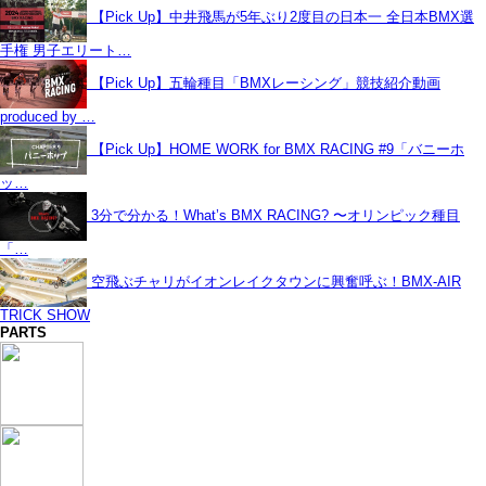
【Pick Up】中井飛馬が5年ぶり2度目の日本一 全日本BMX選
手権 男子エリート…
【Pick Up】五輪種目「BMXレーシング」競技紹介動画
produced by …
【Pick Up】HOME WORK for BMX RACING #9「バニーホ
ッ…
3分で分かる！What’s BMX RACING? 〜オリンピック種目
「…
空飛ぶチャリがイオンレイクタウンに興奮呼ぶ！BMX-AIR
TRICK SHOW
PARTS