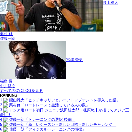
腰山雅大
栗村 修
佐藤一朗
宮澤 崇史
福島 晋一
中川裕之
すべてのCYCLOGを見る
RANKING
1
腰山雅大「ヒッチキャリアとルーフトップテントを導入した話」
2
栗村修「ロードレースで生活している人の数」
3
アジア選ロード初日 ジュニア沢田桂太郎・梶原悠未が揃ってアジア王
者に！
4
佐藤一朗「トレーニングの選択 後編」
5
佐藤一朗「新しいシーズン・新しい目標・新しいチャレンジ」
6
佐藤一朗「フィジカルトレーニングの指標」