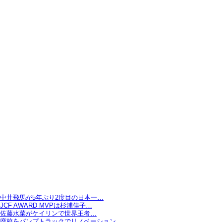
中井飛馬が5年ぶり2度目の日本一…
JCF AWARD MVPは杉浦佳子…
佐藤水菜がケイリンで世界王者…
廃校をパンプトラックでリノベーション…