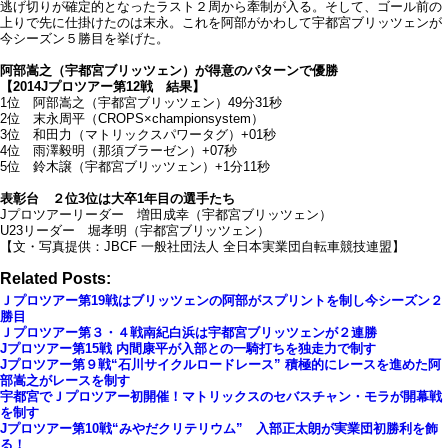
逃げ切りが確定的となったラスト２周から牽制が入る。そして、ゴール前の
上りで先に仕掛けたのは末永。これを阿部がかわして宇都宮ブリッツェンが
今シーズン５勝目を挙げた。
阿部嵩之（宇都宮ブリッツェン）が得意のパターンで優勝
【2014Jプロツアー第12戦 結果】
1位 阿部嵩之（宇都宮ブリッツェン）49分31秒
2位 末永周平（CROPS×championsystem）
3位 和田力（マトリックスパワータグ）+01秒
4位 雨澤毅明（那須ブラーゼン）+07秒
5位 鈴木譲（宇都宮ブリッツェン）+1分11秒
表彰台 ２位3位は大卒1年目の選手たち
Jプロツアーリーダー 増田成幸（宇都宮ブリッツェン）
U23リーダー 堀孝明（宇都宮ブリッツェン）
【文・写真提供：JBCF 一般社団法人 全日本実業団自転車競技連盟】
Related Posts:
Ｊプロツアー第19戦はブリッツェンの阿部がスプリントを制し今シーズン２
勝目
Ｊプロツアー第３・４戦南紀白浜は宇都宮ブリッツェンが２連勝
Jプロツアー第15戦 内間康平が入部との一騎打ちを独走力で制す
Jプロツアー第９戦“石川サイクルロードレース” 積極的にレースを進めた阿
部嵩之がレースを制す
宇都宮でＪプロツアー初開催！マトリックスのセバスチャン・モラが開幕戦
を制す
Jプロツアー第10戦“みやだクリテリウム” 入部正太朗が実業団初勝利を飾
る！