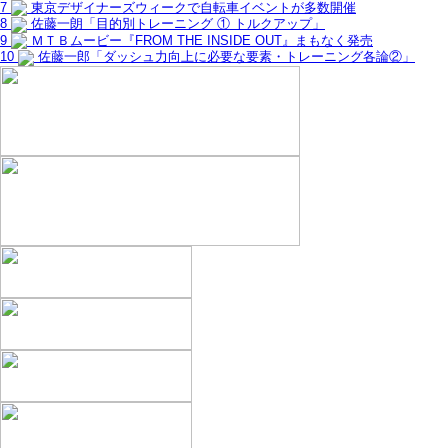
7
東京デザイナーズウィークで自転車イベントが多数開催
8
佐藤一朗「目的別トレーニング ① トルクアップ」
9
ＭＴＢムービー『FROM THE INSIDE OUT』まもなく発売
10
佐藤一郎「ダッシュ力向上に必要な要素・トレーニング各論②」