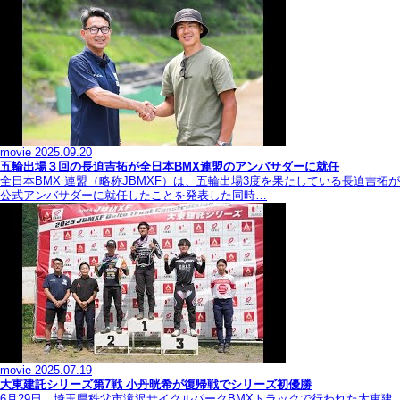
movie
2025.09.20
五輪出場３回の長迫吉拓が全日本BMX連盟のアンバサダーに就任
全日本BMX 連盟（略称JBMXF）は、五輪出場3度を果たしている長迫吉拓が
公式アンバサダーに就任したことを発表した同時…
movie
2025.07.19
大東建託シリーズ第7戦 ⼩丹晄希が復帰戦でシリーズ初優勝
6月29日、埼玉県秩父市滝沢サイクルパークBMXトラックで行われた大東建