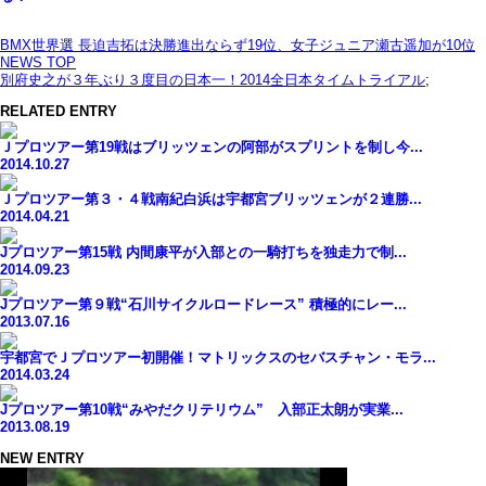
BMX世界選 長迫吉拓は決勝進出ならず19位、女子ジュニア瀬古遥加が10位
NEWS TOP
別府史之が３年ぶり３度目の日本一！2014全日本タイムトライアル
;
RELATED ENTRY
Ｊプロツアー第19戦はブリッツェンの阿部がスプリントを制し今...
2014.10.27
Ｊプロツアー第３・４戦南紀白浜は宇都宮ブリッツェンが２連勝...
2014.04.21
Jプロツアー第15戦 内間康平が入部との一騎打ちを独走力で制...
2014.09.23
Jプロツアー第９戦“石川サイクルロードレース” 積極的にレー...
2013.07.16
宇都宮でＪプロツアー初開催！マトリックスのセバスチャン・モラ...
2014.03.24
Jプロツアー第10戦“みやだクリテリウム” 入部正太朗が実業...
2013.08.19
NEW ENTRY