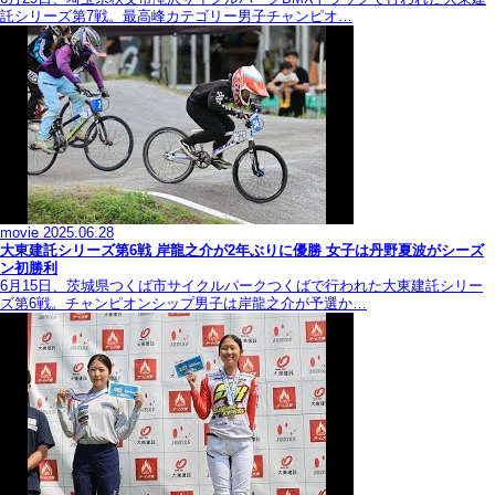
託シリーズ第7戦。最高峰カテゴリー男子チャンピオ…
movie
2025.06.28
大東建託シリーズ第6戦 岸龍之介が2年ぶりに優勝 女子は丹野夏波がシーズ
ン初勝利
6月15日、茨城県つくば市サイクルパークつくばで行われた大東建託シリー
ズ第6戦。チャンピオンシップ男子は岸龍之介が予選か…