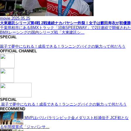
movie
2025.05.25
大東建託シリーズ第4戦 2戦連続ナカバヤシー炸裂！女子は籔田寿衣が初優勝
千葉県柏市にあるBMXトラック「沼南SPEEDWAY」で2日連続で開催された
BMXレーシングの国内シリーズ戦「大東建託シ…
SPECIAL
親子で夢中になれる！成長できる！ランニングバイクの魅力って何だろう
OFFICIAL CHANNEL
SPECIAL
親子で夢中になれる！成長できる！ランニングバイクの魅力って何だろう
RECOMMEND
MVPはパリパラリンピック金メダリスト杉浦佳子 JCF初とな
る年間授賞式「ジャパンサ…