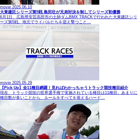
movie
2025.06.10
大東建託シリーズ第5戦 島田壮が兄弟対決を制してシリーズ初優勝
6月1日、広島県安芸高田市の土師ダムBMX TRACKで行われた大東建託シリ
ーズ第5戦。地元でライバルたちを迎え撃つこと…
movie
2025.05.29
【Pick Up】全11種目網羅！見ればわかっちゃうトラック競技種目紹介
現在、トラック競技の世界選手権で実施されている種目は11種目。あまりに
種目数が多いことから、ルールをすべてを覚えるハード…