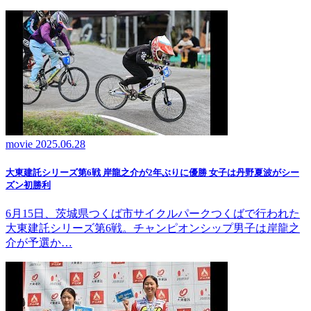
movie
2025.06.28
大東建託シリーズ第6戦 岸龍之介が2年ぶりに優勝 女子は丹野夏波がシー
ズン初勝利
6月15日、茨城県つくば市サイクルパークつくばで行われた
大東建託シリーズ第6戦。チャンピオンシップ男子は岸龍之
介が予選か…