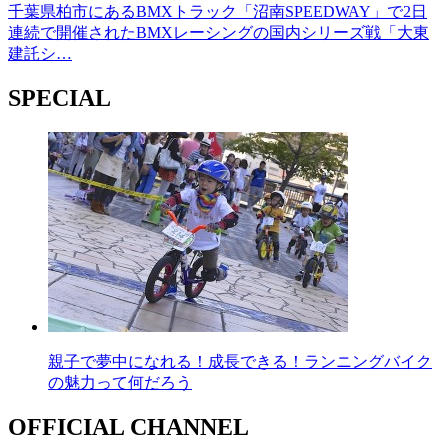
千葉県柏市にあるBMXトラック「沼南SPEEDWAY」で2日
連続で開催されたBMXレーシングの国内シリーズ戦「大東
建託シ…
SPECIAL
親子で夢中になれる！成長できる！ランニングバイク
の魅力って何だろう
OFFICIAL CHANNEL