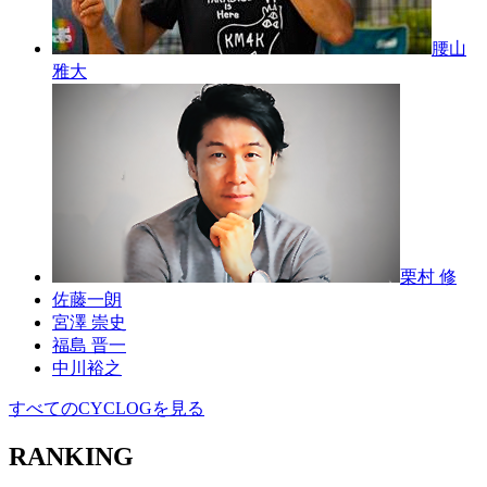
腰山
雅大
栗村 修
佐藤一朗
宮澤 崇史
福島 晋一
中川裕之
すべてのCYCLOGを見る
RANKING