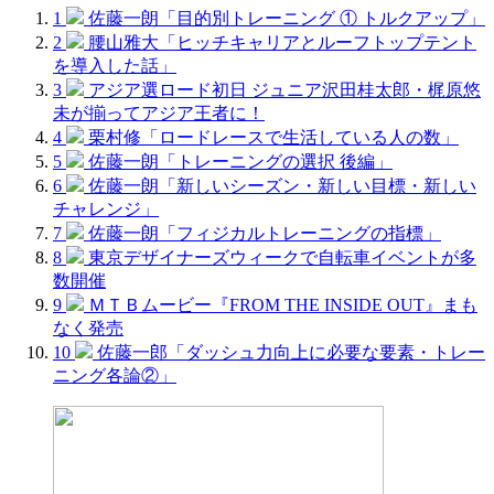
1
佐藤一朗「目的別トレーニング ① トルクアップ」
2
腰山雅大「ヒッチキャリアとルーフトップテント
を導入した話」
3
アジア選ロード初日 ジュニア沢田桂太郎・梶原悠
未が揃ってアジア王者に！
4
栗村修「ロードレースで生活している人の数」
5
佐藤一朗「トレーニングの選択 後編」
6
佐藤一朗「新しいシーズン・新しい目標・新しい
チャレンジ」
7
佐藤一朗「フィジカルトレーニングの指標」
8
東京デザイナーズウィークで自転車イベントが多
数開催
9
ＭＴＢムービー『FROM THE INSIDE OUT』まも
なく発売
10
佐藤一郎「ダッシュ力向上に必要な要素・トレー
ニング各論②」