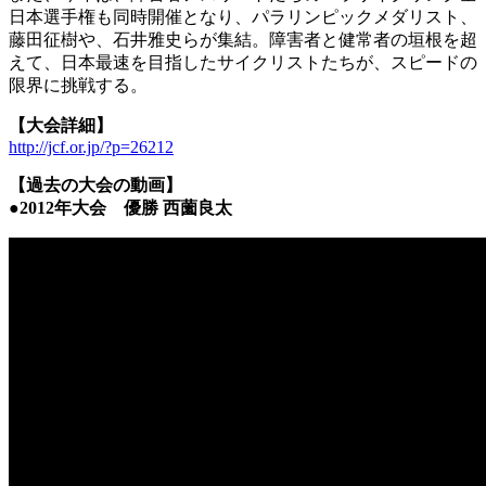
日本選手権も同時開催となり、パラリンピックメダリスト、
藤田征樹や、石井雅史らが集結。障害者と健常者の垣根を超
えて、日本最速を目指したサイクリストたちが、スピードの
限界に挑戦する。
【大会詳細】
http://jcf.or.jp/?p=26212
【過去の大会の動画】
●2012年大会 優勝 西薗良太