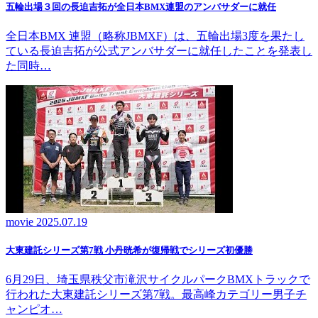
五輪出場３回の長迫吉拓が全日本BMX連盟のアンバサダーに就任
全日本BMX 連盟（略称JBMXF）は、五輪出場3度を果たし
ている長迫吉拓が公式アンバサダーに就任したことを発表し
た同時…
movie
2025.07.19
大東建託シリーズ第7戦 ⼩丹晄希が復帰戦でシリーズ初優勝
6月29日、埼玉県秩父市滝沢サイクルパークBMXトラックで
行われた大東建託シリーズ第7戦。最高峰カテゴリー男子チ
ャンピオ…