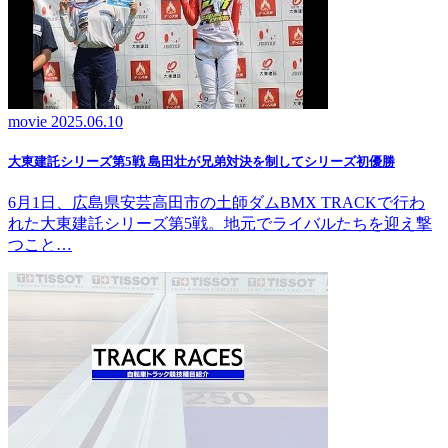
movie
2025.06.10
大東建託シリーズ第5戦 島田壮が兄弟対決を制してシリーズ初優勝
6月1日、広島県安芸高田市の土師ダムBMX TRACKで行わ
れた大東建託シリーズ第5戦。地元でライバルたちを迎え撃
つこと…