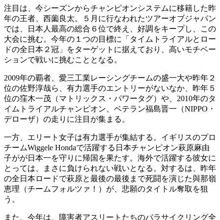
注目は、今シーズンからチャンピオンシステムに移籍した昨
年の王者、西薗良太。５月に行なわれたツアーオブジャパン
では、日本人最高の総合６位で終え、好調をキープし、この
大会に挑む。今年の１つの目標に「タイムトライアルとロー
ドの全日本２冠」をターゲットに据えており、高いモチベー
ションで戦いに挑むこととなる。
2009年の覇者、愛三工業レーシングチームの盛一大や昨年２
位の佐野淳哉ら、有力選手のエントリーがないなか、昨年５
位の窪木一茂（マトリックス・パワータグ）や、2010年のタ
イムトライアルチャンピオン、ベテラン福島晋一（NIPPO・
デローザ）の走りに注目が集まる。
一方、エリート女子は有力選手が集結する。イギリスのプロ
チームWiggele Hondaで活躍する日本チャンピオン萩原麻由
子がが日本一を守りに帰国を果たす。海外で活躍する彼女に
とっては、まさに負けられない戦いとなる。対するは、昨年
の全日本ロードで萩原と最後の最後まで死闘を演じた與那嶺
恵理（チームフォルツァ！）が、悲願のタイトル奪取を狙
う。
また、今年は、障害者アスリートたちのパラサイクリング全