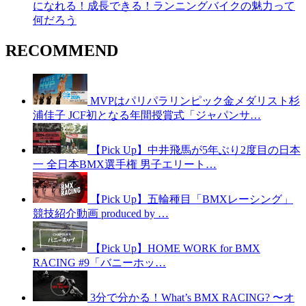
になれる！成長できる！ランニングバイクの魅力って
何だろう
RECOMMEND
MVPはパリパラリンピック金メダリスト杉
浦佳子 JCF初となる年間授賞式「ジャパンサ…
【Pick Up】中井飛馬が5年ぶり2度目の日本
一 全日本BMX選手権 男子エリート…
【Pick Up】五輪種目「BMXレーシング」
競技紹介動画 produced by …
【Pick Up】HOME WORK for BMX
RACING #9「バニーホッ…
3分で分かる！What’s BMX RACING? 〜オ