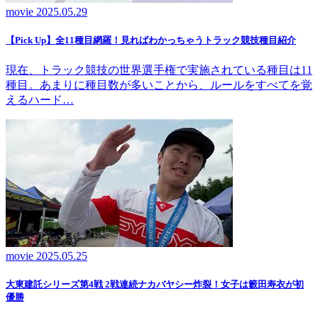
movie
2025.05.29
【Pick Up】全11種目網羅！見ればわかっちゃうトラック競技種目紹介
現在、トラック競技の世界選手権で実施されている種目は11
種目。あまりに種目数が多いことから、ルールをすべてを覚
えるハード…
movie
2025.05.25
大東建託シリーズ第4戦 2戦連続ナカバヤシー炸裂！女子は籔田寿衣が初
優勝