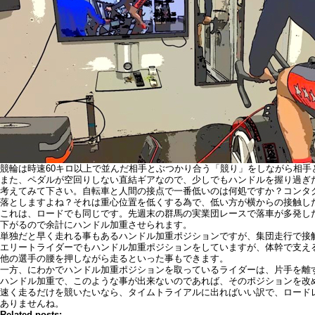
競輪は時速60キロ以上で並んだ相手とぶつかり合う「競り」をしながら相手
また、ペダルが空回りしない直結ギアなので、少しでもハンドルを握り過ぎ
考えてみて下さい。自転車と人間の接点で一番低いのは何処ですか？コンタ
落としますよね？それは重心位置を低くする為で、低い方が横からの接触し
これは、ロードでも同じです。先週末の群馬の実業団レースで落車が多発し
下がるので余計にハンドル加重させられます。
単独だと早く走れる事もあるハンドル加重ポジションですが、集団走行で接
エリートライダーでもハンドル加重ポジションをしていますが、体幹で支え
他の選手の腰を押しながら走るといった事もできます。
一方、にわかでハンドル加重ポジションを取っているライダーは、片手を離
ハンドル加重で、このような事が出来ないのであれば、そのポジションを改
速く走るだけを競いたいなら、タイムトライアルに出ればいい訳で、ロード
ありませんね。
Related posts: