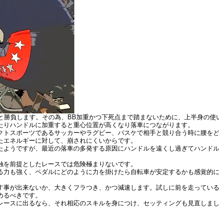
と勝負します。その為、BB加重かつ下死点まで踏まないために、上半身の使
たりハンドルに加重すると重心位置が高くなり落車につながります。
クトスポーツであるサッカーやラグビー、バスケで相手と競り合う時に腰を
たエネルギーに対して、崩されにくいからです。
たようですが、最近の落車の多発する原因にハンドルを遠くし過ぎてハンド
触を前提としたレースでは危険極まりないです。
る力も強く、ペダルにどのように力を掛けたら自転車が安定するかも感覚的
す事が出来ないか、大きくフラつき、かつ減速します。試しに前を走ってい
めるべきです。
レースに出るなら、それ相応のスキルを身につけ、セッティングも見直しま