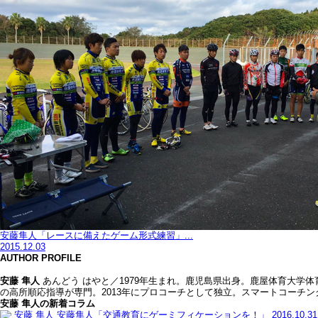
安藤隼人「レースに備えたゲーム形式練習」...
2015.12.03
AUTHOR PROFILE
安藤 隼人
あんどう はやと／1979年生まれ。鹿児島県出身。鹿屋体育大
の高所順応指導が専門。2013年にプロコーチとして独立。スマートコーチ
安藤 隼人の新着コラム
安藤 隼人
安藤隼人「交通教育にゲーミフィケーションを！」
2016.10.31