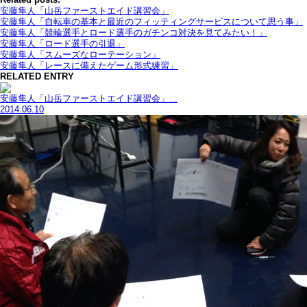
安藤隼人「山岳ファーストエイド講習会」
安藤隼人「自転車の基本と最近のフィッティングサービスについて思う事」
安藤隼人「競輪選手とロード選手のガチンコ対決を見てみたい！」
安藤隼人「ロード選手の引退」
安藤隼人「スムーズなローテーション」
安藤隼人「レースに備えたゲーム形式練習」
RELATED ENTRY
安藤隼人「山岳ファーストエイド講習会」...
2014.06.10