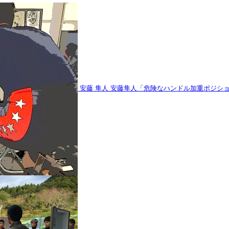
安藤 隼人
安藤隼人「危険なハンドル加重ポジシ