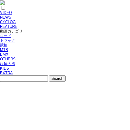
VIDEO
NEWS
CYCLOG
FEATURE
動画カテゴリー
ロード
トラック
競輪
MTB
BMX
OTHERS
銀輪の風
KIDS
EXTRA