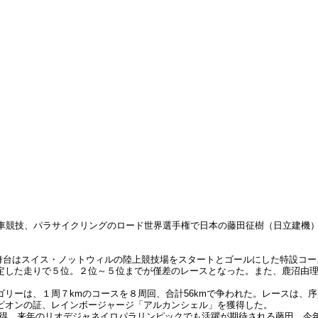
転車競技、パラサイクリングのロード世界選手権で日本の藤田征樹（日立建機
の舞台はスイス・ノットウィルの陸上競技場をスタートとゴールにした特設コー
した走りで５位。２位～５位までが僅差のレースとなった。また、鹿沼由理恵
リーは、１周７kmのコースを８周回、合計56kmで争われた。レースは、
ピオンの証、レインボージャージ「アルカンシェル」を獲得した。
ルを獲得、来年のリオデジャネイロパラリンピックでも活躍が期待される藤田。