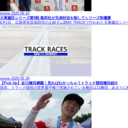
movie
2025.06.10
大東建託シリーズ第5戦 島田壮が兄弟対決を制してシリーズ初優勝
6月1日、広島県安芸高田市の土師ダムBMX TRACKで行われた大東建託シ
movie
2025.05.29
【Pick Up】全11種目網羅！見ればわかっちゃうトラック競技種目紹介
現在、トラック競技の世界選手権で実施されている種目は11種目。あまり