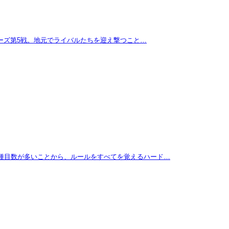
リーズ第5戦。地元でライバルたちを迎え撃つこと…
に種目数が多いことから、ルールをすべてを覚えるハード…