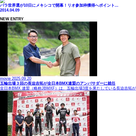
パラ世界選が10日にメキシコで開幕！リオ参加枠獲得へポイント...
2014.04.09
NEW ENTRY
movie
2025.09.20
五輪出場３回の長迫吉拓が全日本BMX連盟のアンバサダーに就任
全日本BMX 連盟（略称JBMXF）は、五輪出場3度を果たしている長迫吉