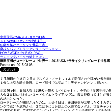
中井飛馬が5年ぶり2度目の日本一…
JCF AWARD MVPは杉浦佳子…
佐藤水菜がケイリンで世界王者…
廃校をパンプトラックでリノベーション…
HOMEWORK for BMX RAC…
ランニングバイクの魅力とは？…
藤田征樹がロードレースで世界一！2015 UCIパラサイクリングロード世界選
Posted on: 2015.08.03
７月29日から８月２日までスイス・ノットウィルで開催された障がい者自
１分以上引き離す快勝。ロード競技では初めて世界チャンピオンに輝いた。
参加46ヶ国。参加人数は289名＋40名（パイロット）。今年の世界選手権
大会２日目に行われたロードタイムトライアルでは、藤田征樹（Ｃ３）が安定
の結果となった。
ロードレースが開催されたのは、大会４日目。藤田征樹が出場したＣ３カテゴ
ングで逃げを成功させ、２位以下に１分以上の大差で金メダル。世界チャン
2008年の北京、2012年のロンドンとパラリンピック２大会連続でメダ