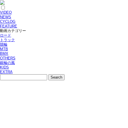
VIDEO
NEWS
CYCLOG
FEATURE
動画カテゴリー
ロード
トラック
競輪
MTB
BMX
OTHERS
銀輪の風
KIDS
EXTRA