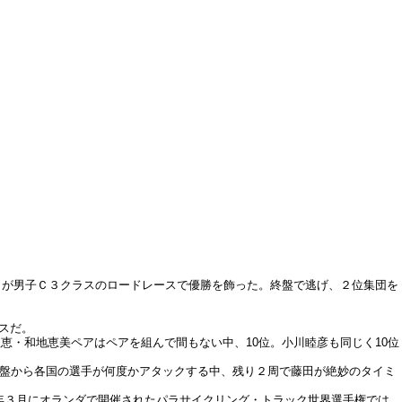
）が男子Ｃ３クラスのロードレースで優勝を飾った。終盤で逃げ、２位集団を
スだ。
・和地恵美ペアはペアを組んで間もない中、10位。小川睦彦も同じく10位
序盤から各国の選手が何度かアタックする中、残り２周で藤田が絶妙のタイミ
今年３月にオランダで開催されたパラサイクリング・トラック世界選手権では、