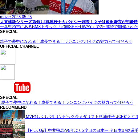
movie
2025.05.25
大東建託シリーズ第4戦 2戦連続ナカバヤシー炸裂！女子は籔田寿衣が初優勝
千葉県柏市にあるBMXトラック「沼南SPEEDWAY」で2日連続で開催され
SPECIAL
親子で夢中になれる！成長できる！ランニングバイクの魅力って何だろう
OFFICIAL CHANNEL
SPECIAL
親子で夢中になれる！成長できる！ランニングバイクの魅力って何だろう
RECOMMEND
MVPはパリパラリンピック金メダリスト杉浦佳子 JCF初と
【Pick Up】中井飛馬が5年ぶり2度目の日本一 全日本BMX選