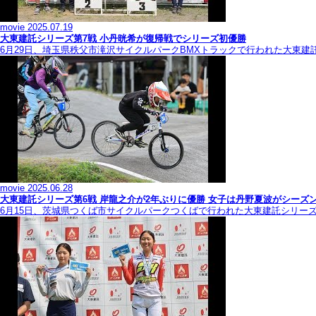
movie
2025.07.19
大東建託シリーズ第7戦 ⼩丹晄希が復帰戦でシリーズ初優勝
6月29日、埼玉県秩父市滝沢サイクルパークBMXトラックで行われた大東建
movie
2025.06.28
大東建託シリーズ第6戦 岸龍之介が2年ぶりに優勝 女子は丹野夏波がシーズ
6月15日、茨城県つくば市サイクルパークつくばで行われた大東建託シリー