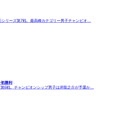
託シリーズ第7戦。最高峰カテゴリー男子チャンピオ…
ン初勝利
ズ第6戦。チャンピオンシップ男子は岸龍之介が予選か…