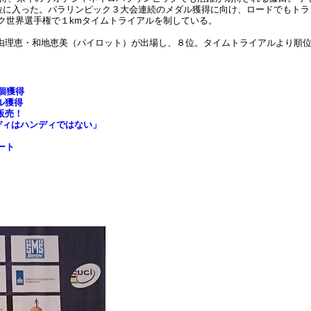
上位に入った。パラリンピック３大会連続のメダル獲得に向け、ロードでもト
ック世界選手権で１kmタイムトライアルを制している。
由理恵・和地恵美（パイロット）が出場し、８位。タイムトライアルより順
個獲得
ル獲得
販売！
ディはハンディではない」
ート