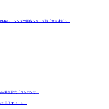
たBMXレーシングの国内シリーズ戦「大東建託シ…
なる年間授賞式「ジャパンサ…
手権 男子エリート…