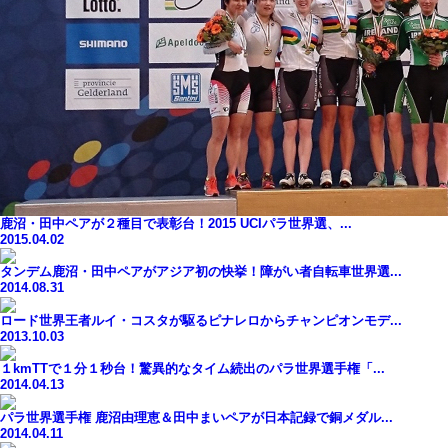
鹿沼・田中ペアが２種目で表彰台！2015 UCIパラ世界選、...
2015.04.02
タンデム鹿沼・田中ペアがアジア初の快挙！障がい者自転車世界選...
2014.08.31
ロード世界王者ルイ・コスタが駆るピナレロからチャンピオンモデ...
2013.10.03
１kmTTで１分１秒台！驚異的なタイム続出のパラ世界選手権「...
2014.04.13
パラ世界選手権 鹿沼由理恵＆田中まいペアが日本記録で銅メダル...
2014.04.11