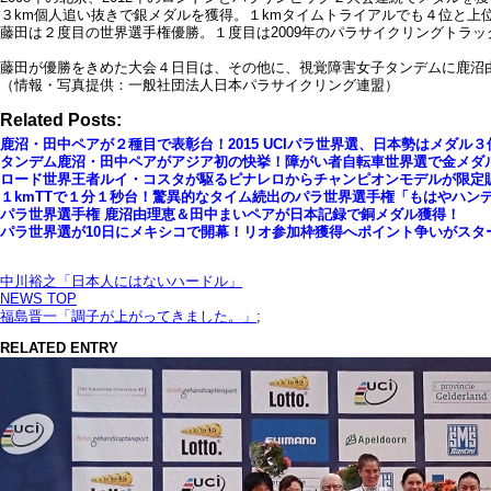
３km個人追い抜きで銀メダルを獲得。１kmタイムトライアルでも４位と
藤田は２度目の世界選手権優勝。１度目は2009年のパラサイクリングトラ
藤田が優勝をきめた大会４日目は、その他に、視覚障害女子タンデムに鹿沼
（情報・写真提供：一般社団法人日本パラサイクリング連盟）
Related Posts:
鹿沼・田中ペアが２種目で表彰台！2015 UCIパラ世界選、日本勢はメダル３
タンデム鹿沼・田中ペアがアジア初の快挙！障がい者自転車世界選で金メダ
ロード世界王者ルイ・コスタが駆るピナレロからチャンピオンモデルが限定
１kmTTで１分１秒台！驚異的なタイム続出のパラ世界選手権「もはやハン
パラ世界選手権 鹿沼由理恵＆田中まいペアが日本記録で銅メダル獲得！
パラ世界選が10日にメキシコで開幕！リオ参加枠獲得へポイント争いがスタ
中川裕之「日本人にはないハードル」
NEWS TOP
福島晋一「調子が上がってきました。」
;
RELATED ENTRY