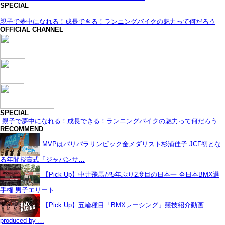
SPECIAL
親子で夢中になれる！成長できる！ランニングバイクの魅力って何だろう
OFFICIAL CHANNEL
SPECIAL
親子で夢中になれる！成長できる！ランニングバイクの魅力って何だろう
RECOMMEND
MVPはパリパラリンピック金メダリスト杉浦佳子 JCF初とな
る年間授賞式「ジャパンサ…
【Pick Up】中井飛馬が5年ぶり2度目の日本一 全日本BMX選
手権 男子エリート…
【Pick Up】五輪種目「BMXレーシング」競技紹介動画
produced by …