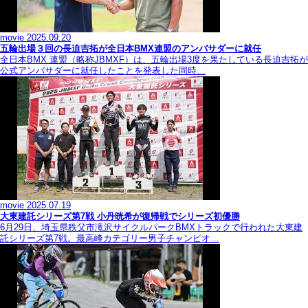
movie
2025.09.20
五輪出場３回の長迫吉拓が全日本BMX連盟のアンバサダーに就任
全日本BMX 連盟（略称JBMXF）は、五輪出場3度を果たしている長迫吉拓が
公式アンバサダーに就任したことを発表した同時…
movie
2025.07.19
大東建託シリーズ第7戦 ⼩丹晄希が復帰戦でシリーズ初優勝
6月29日、埼玉県秩父市滝沢サイクルパークBMXトラックで行われた大東建
託シリーズ第7戦。最高峰カテゴリー男子チャンピオ…