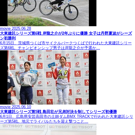
movie
2025.06.28
大東建託シリーズ第6戦 岸龍之介が2年ぶりに優勝 女子は丹野夏波がシーズ
ン初勝利
6月15日、茨城県つくば市サイクルパークつくばで行われた大東建託シリー
ズ第6戦。チャンピオンシップ男子は岸龍之介が予選か…
movie
2025.06.10
大東建託シリーズ第5戦 島田壮が兄弟対決を制してシリーズ初優勝
6月1日、広島県安芸高田市の土師ダムBMX TRACKで行われた大東建託シリ
ーズ第5戦。地元でライバルたちを迎え撃つこと…