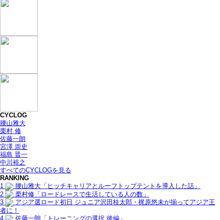
CYCLOG
腰山雅大
栗村 修
佐藤一朗
宮澤 崇史
福島 晋一
中川裕之
すべてのCYCLOGを見る
RANKING
1
腰山雅大「ヒッチキャリアとルーフトップテントを導入した話」
2
栗村修「ロードレースで生活している人の数」
3
アジア選ロード初日 ジュニア沢田桂太郎・梶原悠未が揃ってアジア王
者に！
4
佐藤一朗「トレーニングの選択 後編」