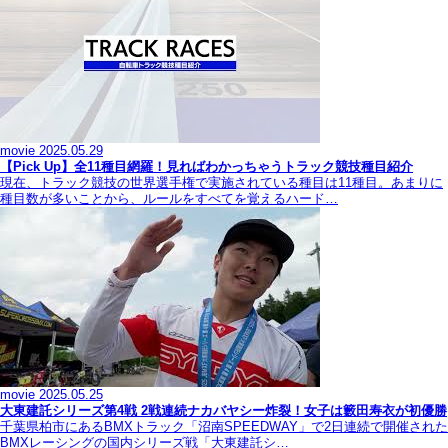
movie
2025.05.29
【Pick Up】全11種目網羅！見ればわかっちゃうトラック競技種目紹介
現在、トラック競技の世界選手権で実施されている種目は11種目。あまりに
種目数が多いことから、ルールをすべてを覚えるハード…
movie
2025.05.25
大東建託シリーズ第4戦 2戦連続ナカバヤシー炸裂！女子は籔田寿衣が初優勝
千葉県柏市にあるBMXトラック「沼南SPEEDWAY」で2日連続で開催された
BMXレーシングの国内シリーズ戦「大東建託シ…