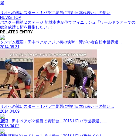
擢
リオへの戦いスタート！パラ世界選に挑む日本代表たちの想い
NEWS TOP
バスク一周第２ステージ 新城幸也８位でフィニッシュ「ワールドツアーでの
総合成績１桁を目指したい」
;
RELATED ENTRY
タンデム鹿沼・田中ペアがアジア初の快挙！障がい者自転車世界選...
2014.08.31
リオへの戦いスタート！パラ世界選に挑む日本代表たちの想い...
2014.04.09
鹿沼・田中ペアが２種目で表彰台！2015 UCIパラ世界選、...
2015.04.02
藤田征樹がロードレースで世界一！2015 UCIパラサイクリ...