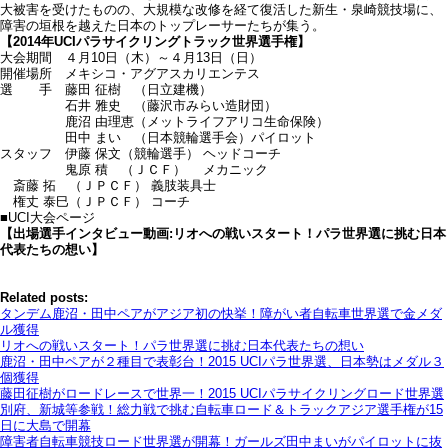
大被害を受けたものの、大規模な改修を経て復活した新生・泉崎競技場に、
障害の垣根を越えた日本のトップレーサーたちが集う。
【2014年UCIパラサイクリングトラック世界選手権】
大会期間 ４月10日（木）～４月13日（日）
開催場所 メキシコ・アグアスカリエンテス
選 手 藤田 征樹 （日立建機）
石井 雅史 （藤沢市みらい造財団）
鹿沼 由理恵（メットライフアリコ生命保険）
田中 まい （日本競輪選手会）パイロット
スタッフ 伊藤 保文（競輪選手） ヘッドコーチ
鬼原 積 （ＪＣＦ） メカニック
斎藤 拓 （ＪＰＣＦ） 義肢装具士
権丈 泰巳（ＪＰＣＦ） コーチ
■UCI大会ページ
【出場選手インタビュー動画:リオへの戦いスタート！パラ世界選に挑む日本
代表たちの想い】
Related posts:
タンデム鹿沼・田中ペアがアジア初の快挙！障がい者自転車世界選で金メダ
ル獲得
リオへの戦いスタート！パラ世界選に挑む日本代表たちの想い
鹿沼・田中ペアが２種目で表彰台！2015 UCIパラ世界選、日本勢はメダル３
個獲得
藤田征樹がロードレースで世界一！2015 UCIパラサイクリングロード世界選
別府、新城等参戦！総力戦で挑む自転車ロード＆トラックアジア選手権が15
日に大島で開幕
障害者自転車競技ロード世界選が開幕！ガールズ田中まいがパイロットに抜