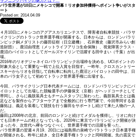
ランニングバイクの魅力とは？…
パラ世界選が10日にメキシコで開幕！リオ参加枠獲得へポイント争いがスタ
ート
Posted on: 2014.04.09
４月10日にメキシコのアグアスカリエンテスで、障害者自転車競技・パラサ
イクリングのトラック世界選手権が開幕する。日本からは、ロンドンパラリ
ンピック銅メダリストの藤田征樹（日立建機）、石井雅史（藤沢市みらい創
造財団）、鹿沼由理恵（メットライフアリコ生命保険）、視覚障害クラス・
鹿沼のパイロットとしてガールズケイリンで活躍する田中まい（千葉）が出
場。
2016年のリオデジャネイロパラリンピック出場枠を決める、UCIポイントの
対象大会として重要な一戦で上位入賞を目指す。一昨年、クロスカントリー
スキーからリオを目指して自転車に転向した鹿沼とパイロットの田中は、日
本のパラ女子として初めてトラック世界選手権に出場する。
今回、パラサイクリング日本代表チームには、ロンドンパラリンピックにパ
イロットとして出場した競輪選手の伊藤保文（京都）がヘッドコーチとして
帯同し、さらに義肢装具士もチームスタッフに加わった。義肢装具士とは義
足などを製作からアフターケアまで全般的に行う専門家で、今回帯同する斎
藤拓は、義足を装着して競技を行う藤田をサポートし続けて来た人物の一人
だ。
藤田は2008年の北京、前回のロンドンと続けてメダルを獲得し、リオに向け
ても日本チームの柱となっている。2020年に東京でパラリンピック開催が決
まった今、次世代へ襷をつなぐべく、世界選手権での活躍を誓った。
パラ世界選の翌週４月19、20日には福島県の泉崎でパラトラック日本選手権
が開催される。昨年に続き、全日本選手権トラックと同時開催。先の震災で