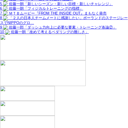
5
佐藤一朗「新しいシーズン・新しい目標・新しいチャレンジ」
6
佐藤一朗「フィジカルトレーニングの指標」
7
ＭＴＢムービー『FROM THE INSIDE OUT』まもなく発売
8
「２人の日本人チームメートに感謝したい」ポーランドのステージレー
スでNIPPOのグロ…
9
佐藤一郎「ダッシュ力向上に必要な要素・トレーニング各論②」
10
佐藤一朗「改めて考えるペダリングの難しさ」