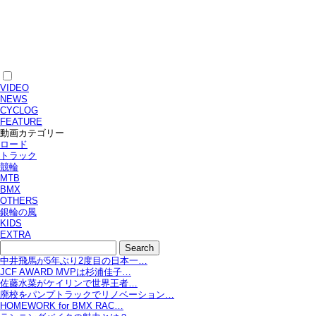
VIDEO
NEWS
CYCLOG
FEATURE
動画カテゴリー
ロード
トラック
競輪
MTB
BMX
OTHERS
銀輪の風
KIDS
EXTRA
中井飛馬が5年ぶり2度目の日本一…
JCF AWARD MVPは杉浦佳子…
佐藤水菜がケイリンで世界王者…
廃校をパンプトラックでリノベーション…
HOMEWORK for BMX RAC…