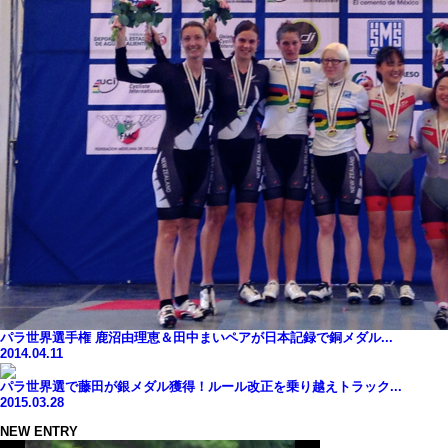
パラ世界選手権 鹿沼由理恵＆田中まいペアが日本記録で銅メダル...
2014.04.11
パラ世界選で藤田が銀メダル獲得！ルール改正を乗り越えトラック...
2015.03.28
NEW ENTRY