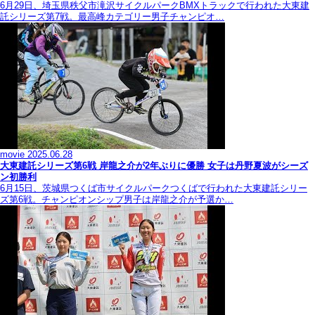
6月29日、埼玉県秩父市滝沢サイクルパークBMXトラックで行われた大東建
託シリーズ第7戦。最高峰カテゴリー男子チャンピオ…
movie
2025.06.28
大東建託シリーズ第6戦 岸龍之介が2年ぶりに優勝 女子は丹野夏波がシーズ
ン初勝利
6月15日、茨城県つくば市サイクルパークつくばで行われた大東建託シリー
ズ第6戦。チャンピオンシップ男子は岸龍之介が予選か…