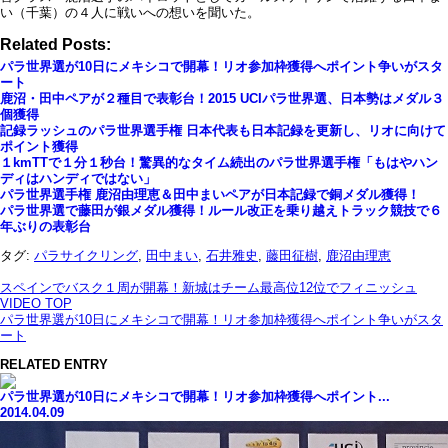
い（千葉）の４人に戦いへの想いを聞いた。
Related Posts:
パラ世界選が10日にメキシコで開幕！リオ参加枠獲得へポイント争いがスタ
ート
鹿沼・田中ペアが２種目で表彰台！2015 UCIパラ世界選、日本勢はメダル３
個獲得
記録ラッシュのパラ世界選手権 日本代表も日本記録を更新し、リオに向けて
ポイント獲得
１kmTTで１分１秒台！驚異的なタイム続出のパラ世界選手権「もはやハン
ディはハンディではない」
パラ世界選手権 鹿沼由理恵＆田中まいペアが日本記録で銅メダル獲得！
パラ世界選で藤田が銀メダル獲得！ルール改正を乗り越えトラック競技で６
年ぶりの表彰台
タグ:
パラサイクリング
,
田中まい
,
石井雅史
,
藤田征樹
,
鹿沼由理恵
スペインでバスク１周が開幕！新城はチーム最高位12位でフィニッシュ
VIDEO TOP
パラ世界選が10日にメキシコで開幕！リオ参加枠獲得へポイント争いがスタ
ート
RELATED ENTRY
パラ世界選が10日にメキシコで開幕！リオ参加枠獲得へポイント...
2014.04.09