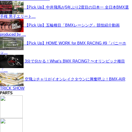
【Pick Up】中井飛馬が5年ぶり2度目の日本一 全日本BMX選
手権 男子エリート…
【Pick Up】五輪種目「BMXレーシング」競技紹介動画
produced by …
【Pick Up】HOME WORK for BMX RACING #9「バニーホ
ッ…
3分で分かる！What’s BMX RACING? 〜オリンピック種目
「…
空飛ぶチャリがイオンレイクタウンに興奮呼ぶ！BMX-AIR
TRICK SHOW
PARTS