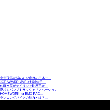
中井飛馬が5年ぶり2度目の日本一…
JCF AWARD MVPは杉浦佳子…
佐藤水菜がケイリンで世界王者…
廃校をパンプトラックでリノベーション…
HOMEWORK for BMX RAC…
ランニングバイクの魅力とは？…