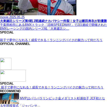
movie
2025.05.25
大東建託シリーズ第4戦 2戦連続ナカバヤシー炸裂！女子は籔田寿衣が初優勝
千葉県柏市にあるBMXトラック「沼南SPEEDWAY」で2日連続で開催された
BMXレーシングの国内シリーズ戦「大東建託シ…
SPECIAL
親子で夢中になれる！成長できる！ランニングバイクの魅力って何だろう
OFFICIAL CHANNEL
SPECIAL
親子で夢中になれる！成長できる！ランニングバイクの魅力って何だろう
RECOMMEND
MVPはパリパラリンピック金メダリスト杉浦佳子 JCF初とな
る年間授賞式「ジャパンサ…