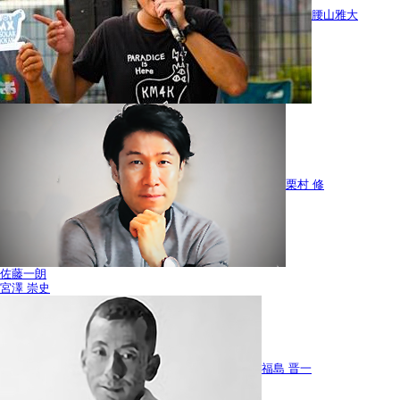
腰山雅大
栗村 修
佐藤一朗
宮澤 崇史
福島 晋一