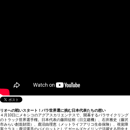
リオへの戦いスタート！パラ世界選に挑む日本代表たちの想い
４月10日にメキシコのアグアスカリエンテスで、開幕するパラサイクリング
のトラック世界選手権。日本代表の藤田征樹（日立建機）、石井雅史（藤沢
市みらい創造財団）、鹿沼由理恵（メットライフアリコ生命保険）、視覚障
害クラス・鹿沼選手のパイロットとしてガールズケイリンで活躍する田中ま