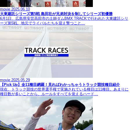
movie
2025.06.10
大東建託シリーズ第5戦 島田壮が兄弟対決を制してシリーズ初優勝
6月1日、広島県安芸高田市の土師ダムBMX TRACKで行われた大東建託シリ
ーズ第5戦。地元でライバルたちを迎え撃つこと…
movie
2025.05.29
【Pick Up】全11種目網羅！見ればわかっちゃうトラック競技種目紹介
現在、トラック競技の世界選手権で実施されている種目は11種目。あまりに
種目数が多いことから、ルールをすべてを覚えるハード…