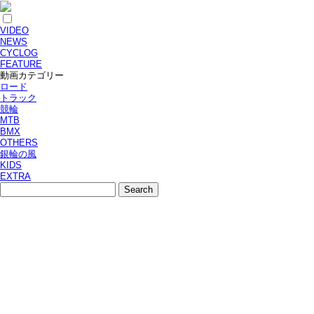
VIDEO
NEWS
CYCLOG
FEATURE
動画カテゴリー
ロード
トラック
競輪
MTB
BMX
OTHERS
銀輪の風
KIDS
EXTRA