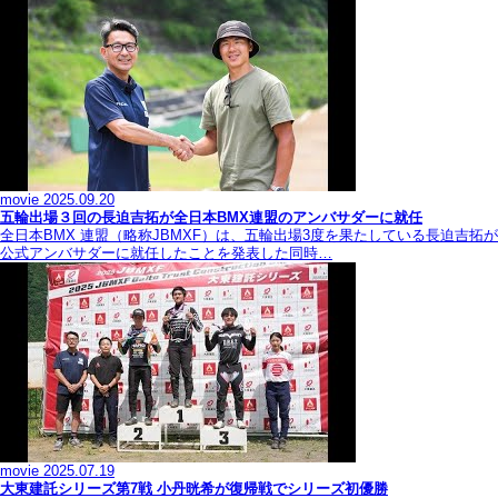
movie
2025.09.20
五輪出場３回の長迫吉拓が全日本BMX連盟のアンバサダーに就任
全日本BMX 連盟（略称JBMXF）は、五輪出場3度を果たしている長迫吉拓が
公式アンバサダーに就任したことを発表した同時…
movie
2025.07.19
大東建託シリーズ第7戦 ⼩丹晄希が復帰戦でシリーズ初優勝