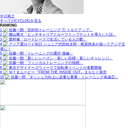
中川裕之
すべてのCYCLOGを見る
RANKING
1
佐藤一朗「目的別トレーニング ① トルクアップ」
2
腰山雅大「ヒッチキャリアとルーフトップテントを導入した話」
3
栗村修「ロードレースで生活している人の数」
4
アジア選ロード初日 ジュニア沢田桂太郎・梶原悠未が揃ってアジア王
者に！
5
佐藤一朗「トレーニングの選択 後編」
6
佐藤一朗「新しいシーズン・新しい目標・新しいチャレンジ」
7
佐藤一朗「フィジカルトレーニングの指標」
8
東京デザイナーズウィークで自転車イベントが多数開催
9
ＭＴＢムービー『FROM THE INSIDE OUT』まもなく発売
10
佐藤一郎「ダッシュ力向上に必要な要素・トレーニング各論②」