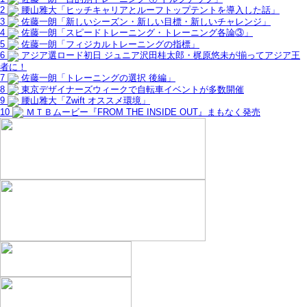
2
腰山雅大「ヒッチキャリアとルーフトップテントを導入した話」
3
佐藤一朗「新しいシーズン・新しい目標・新しいチャレンジ」
4
佐藤一朗「スピードトレーニング・トレーニング各論③」
5
佐藤一朗「フィジカルトレーニングの指標」
6
アジア選ロード初日 ジュニア沢田桂太郎・梶原悠未が揃ってアジア王
者に！
7
佐藤一朗「トレーニングの選択 後編」
8
東京デザイナーズウィークで自転車イベントが多数開催
9
腰山雅大「Zwift オススメ環境」
10
ＭＴＢムービー『FROM THE INSIDE OUT』まもなく発売