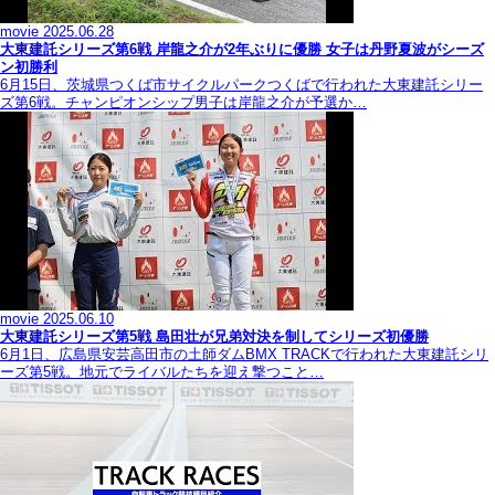
movie
2025.06.28
大東建託シリーズ第6戦 岸龍之介が2年ぶりに優勝 女子は丹野夏波がシーズ
ン初勝利
6月15日、茨城県つくば市サイクルパークつくばで行われた大東建託シリー
ズ第6戦。チャンピオンシップ男子は岸龍之介が予選か…
movie
2025.06.10
大東建託シリーズ第5戦 島田壮が兄弟対決を制してシリーズ初優勝
6月1日、広島県安芸高田市の土師ダムBMX TRACKで行われた大東建託シリ
ーズ第5戦。地元でライバルたちを迎え撃つこと…