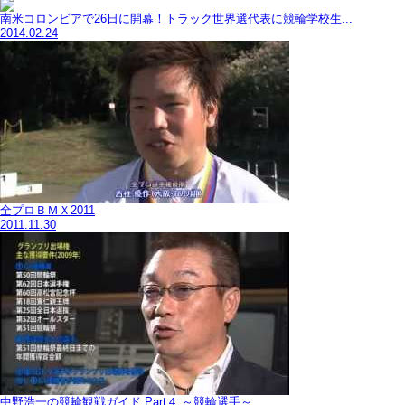
南米コロンビアで26日に開幕！トラック世界選代表に競輪学校生...
2014.02.24
全プロＢＭＸ2011
2011.11.30
中野浩一の競輪観戦ガイド Part４ ～競輪選手～...