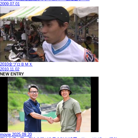
2009.07.01
2010全プロＢＭＸ
2010.11.02
NEW ENTRY
movie
2025.09.20