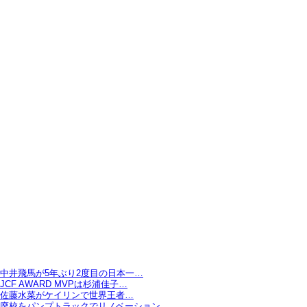
中井飛馬が5年ぶり2度目の日本一…
JCF AWARD MVPは杉浦佳子…
佐藤水菜がケイリンで世界王者…
廃校をパンプトラックでリノベーション…