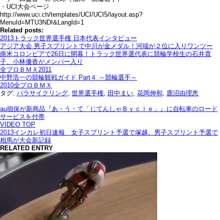
・UCI大会ページ
http://www.uci.ch/templates/UCI/UCI5/layout.asp?
MenuId=MTU3NDI&LangId=1
Related posts:
2013トラック世界選手権 日本代表インタビュー
アジア大会 男子スプリントで中川が金メダル！河端が２位に入りワンツー
南米コロンビアで26日に開幕！トラック世界選代表に競輪学校生の石井貴
子、小林優香がメンバー入り
全プロＢＭＸ2011
中野浩一の競輪観戦ガイド Part４ ～競輪選手～
2010全プロＢＭＸ
タグ:
パラサイクリング
,
世界選手権
,
田中まい
,
花岡伸和
,
鹿沼由理恵
au損保が新商品『あ・う・て「じてんしゃＢｙｃｌｅ」』に自転車のロード
サービスを付帯
VIDEO TOP
2013インカレ初日速報 女子スプリント予選で塚越、男子スプリント予選で
相馬が大会新記録
RELATED ENTRY