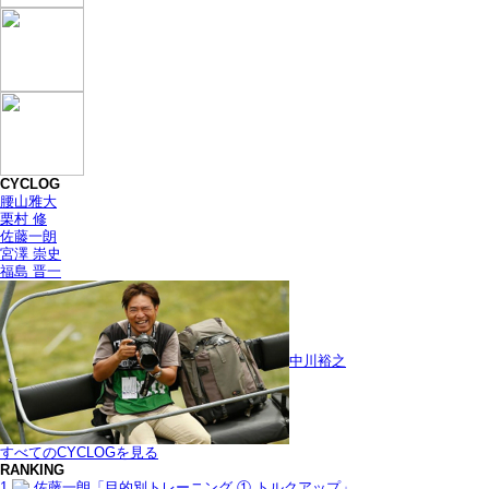
CYCLOG
腰山雅大
栗村 修
佐藤一朗
宮澤 崇史
福島 晋一
中川裕之
すべてのCYCLOGを見る
RANKING
1
佐藤一朗「目的別トレーニング ① トルクアップ」