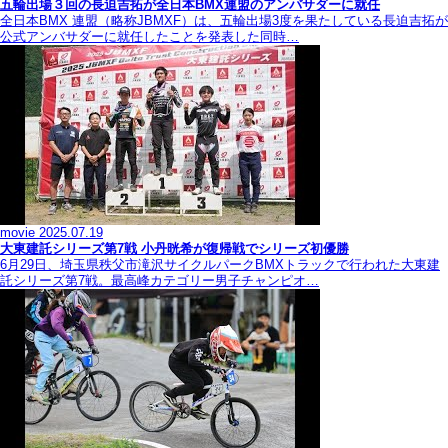
五輪出場３回の長迫吉拓が全日本BMX連盟のアンバサダーに就任
全日本BMX 連盟（略称JBMXF）は、五輪出場3度を果たしている長迫吉拓が
公式アンバサダーに就任したことを発表した同時…
movie
2025.07.19
大東建託シリーズ第7戦 ⼩丹晄希が復帰戦でシリーズ初優勝
6月29日、埼玉県秩父市滝沢サイクルパークBMXトラックで行われた大東建
託シリーズ第7戦。最高峰カテゴリー男子チャンピオ…