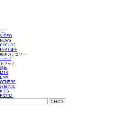
VIDEO
NEWS
CYCLOG
FEATURE
動画カテゴリー
ロード
トラック
競輪
MTB
BMX
OTHERS
銀輪の風
KIDS
EXTRA