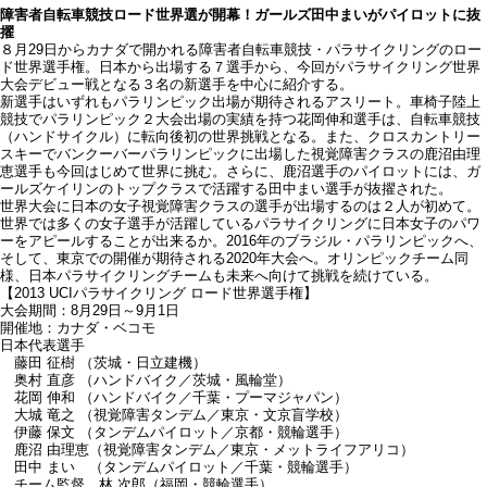
障害者自転車競技ロード世界選が開幕！ガールズ田中まいがパイロットに抜
擢
８月29日からカナダで開かれる障害者自転車競技・パラサイクリングのロー
ド世界選手権。日本から出場する７選手から、今回がパラサイクリング世界
大会デビュー戦となる３名の新選手を中心に紹介する。
新選手はいずれもパラリンピック出場が期待されるアスリート。車椅子陸上
競技でパラリンピック２大会出場の実績を持つ花岡伸和選手は、自転車競技
（ハンドサイクル）に転向後初の世界挑戦となる。また、クロスカントリー
スキーでバンクーバーパラリンピックに出場した視覚障害クラスの鹿沼由理
恵選手も今回はじめて世界に挑む。さらに、鹿沼選手のパイロットには、ガ
ールズケイリンのトップクラスで活躍する田中まい選手が抜擢された。
世界大会に日本の女子視覚障害クラスの選手が出場するのは２人が初めて。
世界では多くの女子選手が活躍しているパラサイクリングに日本女子のパワ
ーをアピールすることが出来るか。2016年のブラジル・パラリンピックへ、
そして、東京での開催が期待される2020年大会へ。オリンピックチーム同
様、日本パラサイクリングチームも未来へ向けて挑戦を続けている。
【2013 UCIパラサイクリング ロード世界選手権】
大会期間：8月29日～9月1日
開催地：カナダ・ベコモ
日本代表選手
藤田 征樹 （茨城・日立建機）
奥村 直彦 （ハンドバイク／茨城・風輪堂）
花岡 伸和 （ハンドバイク／千葉・プーマジャパン）
大城 竜之 （視覚障害タンデム／東京・文京盲学校）
伊藤 保文 （タンデムパイロット／京都・競輪選手）
鹿沼 由理恵（視覚障害タンデム／東京・メットライフアリコ）
田中 まい （タンデムパイロット／千葉・競輪選手）
チーム監督 林 次郎（福岡・競輪選手）