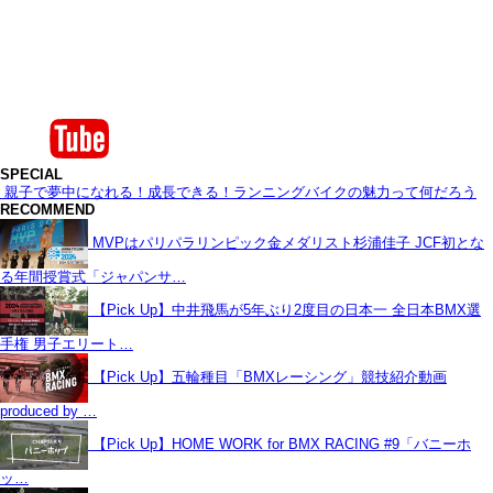
SPECIAL
親子で夢中になれる！成長できる！ランニングバイクの魅力って何だろう
RECOMMEND
MVPはパリパラリンピック金メダリスト杉浦佳子 JCF初とな
る年間授賞式「ジャパンサ…
【Pick Up】中井飛馬が5年ぶり2度目の日本一 全日本BMX選
手権 男子エリート…
【Pick Up】五輪種目「BMXレーシング」競技紹介動画
produced by …
【Pick Up】HOME WORK for BMX RACING #9「バニーホ
ッ…