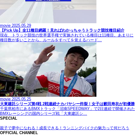
movie
2025.05.29
【Pick Up】全11種目網羅！見ればわかっちゃうトラック競技種目紹介
現在、トラック競技の世界選手権で実施されている種目は11種目。あまりに
種目数が多いことから、ルールをすべてを覚えるハード…
movie
2025.05.25
大東建託シリーズ第4戦 2戦連続ナカバヤシー炸裂！女子は籔田寿衣が初優勝
千葉県柏市にあるBMXトラック「沼南SPEEDWAY」で2日連続で開催された
BMXレーシングの国内シリーズ戦「大東建託シ…
SPECIAL
親子で夢中になれる！成長できる！ランニングバイクの魅力って何だろう
OFFICIAL CHANNEL