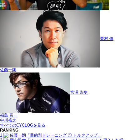
栗村 修
佐藤一朗
宮澤 崇史
福島 晋一
中川裕之
すべてのCYCLOGを見る
RANKING
1
佐藤一朗「目的別トレーニング ① トルクアップ」