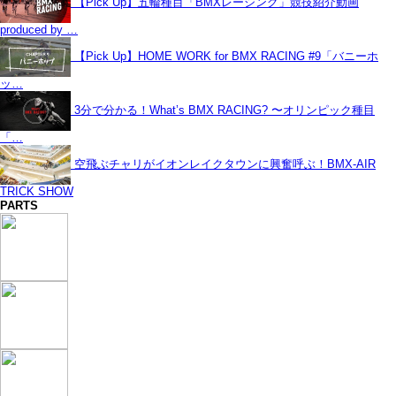
【Pick Up】五輪種目「BMXレーシング」競技紹介動画
produced by …
【Pick Up】HOME WORK for BMX RACING #9「バニーホ
ッ…
3分で分かる！What’s BMX RACING? 〜オリンピック種目
「…
空飛ぶチャリがイオンレイクタウンに興奮呼ぶ！BMX-AIR
TRICK SHOW
PARTS