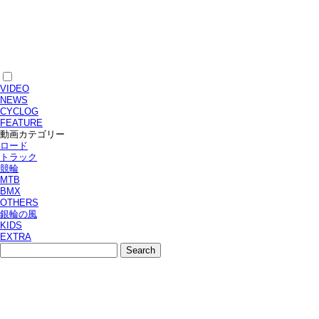
VIDEO
NEWS
CYCLOG
FEATURE
動画カテゴリー
ロード
トラック
競輪
MTB
BMX
OTHERS
銀輪の風
KIDS
EXTRA