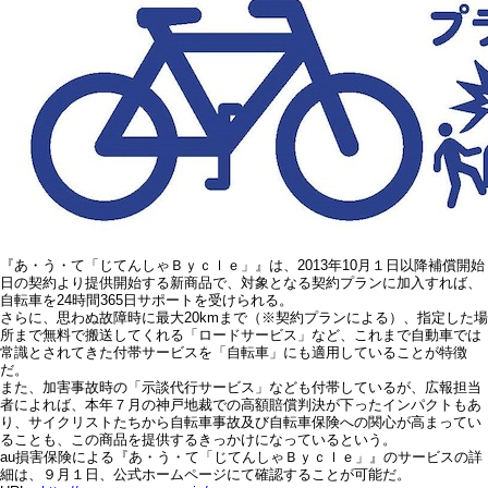
『あ・う・て「じてんしゃＢｙｃｌｅ」』は、2013年10月１日以降補償開始
日の契約より提供開始する新商品で、対象となる契約プランに加入すれば、
自転車を24時間365日サポートを受けられる。
さらに、思わぬ故障時に最大20kmまで（※契約プランによる）、指定した場
所まで無料で搬送してくれる「ロードサービス」など、これまで自動車では
常識とされてきた付帯サービスを「自転車」にも適用していることが特徴
だ。
また、加害事故時の「示談代行サービス」なども付帯しているが、広報担当
者によれば、本年７月の神戸地裁での高額賠償判決が下ったインパクトもあ
り、サイクリストたちから自転車事故及び自転車保険への関心が高まってい
ることも、この商品を提供するきっかけになっているという。
au損害保険による『あ・う・て「じてんしゃＢｙｃｌｅ」』のサービスの詳
細は、９月１日、公式ホームページにて確認することが可能だ。