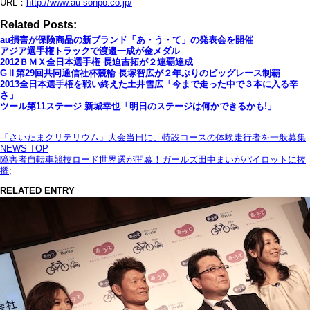
URL：
http://www.au-sonpo.co.jp/
Related Posts:
au損害が保険商品の新ブランド「あ・う・て」の発表会を開催
アジア選手権トラックで渡邉一成が金メダル
2012ＢＭＸ全日本選手権 長迫吉拓が２連覇達成
GⅡ第29回共同通信社杯競輪 長塚智広が２年ぶりのビッグレース制覇
2013全日本選手権を戦い終えた土井雪広「今まで走った中で３本に入る辛
さ」
ツール第11ステージ 新城幸也「明日のステージは何かできるかも!」
「さいたまクリテリウム」大会当日に、特設コースの体験走行者を一般募集
NEWS TOP
障害者自転車競技ロード世界選が開幕！ガールズ田中まいがパイロットに抜
擢
;
RELATED ENTRY