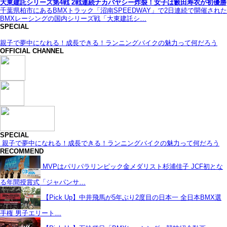
大東建託シリーズ第4戦 2戦連続ナカバヤシー炸裂！女子は籔田寿衣が初優勝
千葉県柏市にあるBMXトラック「沼南SPEEDWAY」で2日連続で開催された
BMXレーシングの国内シリーズ戦「大東建託シ…
SPECIAL
親子で夢中になれる！成長できる！ランニングバイクの魅力って何だろう
OFFICIAL CHANNEL
SPECIAL
親子で夢中になれる！成長できる！ランニングバイクの魅力って何だろう
RECOMMEND
MVPはパリパラリンピック金メダリスト杉浦佳子 JCF初とな
る年間授賞式「ジャパンサ…
【Pick Up】中井飛馬が5年ぶり2度目の日本一 全日本BMX選
手権 男子エリート…