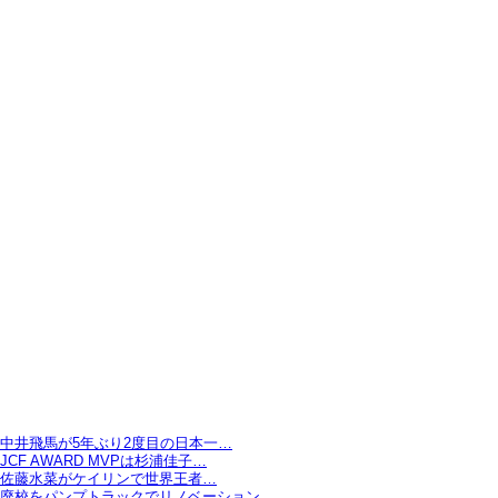
中井飛馬が5年ぶり2度目の日本一…
JCF AWARD MVPは杉浦佳子…
佐藤水菜がケイリンで世界王者…
廃校をパンプトラックでリノベーション…