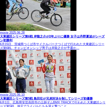
movie
2025.06.28
大東建託シリーズ第6戦 岸龍之介が2年ぶりに優勝 女子は丹野夏波がシーズ
ン初勝利
6月15日、茨城県つくば市サイクルパークつくばで行われた大東建託シリー
ズ第6戦。チャンピオンシップ男子は岸龍之介が予選か…
movie
2025.06.10
大東建託シリーズ第5戦 島田壮が兄弟対決を制してシリーズ初優勝
6月1日、広島県安芸高田市の土師ダムBMX TRACKで行われた大東建託シリ
ーズ第5戦。地元でライバルたちを迎え撃つこと…