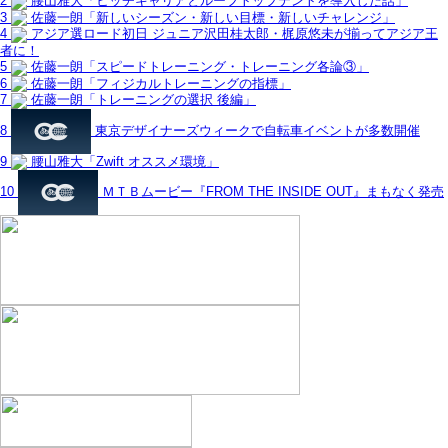
2
腰山雅大「ヒッチキャリアとルーフトップテントを導入した話」
3
佐藤一朗「新しいシーズン・新しい目標・新しいチャレンジ」
4
アジア選ロード初日 ジュニア沢田桂太郎・梶原悠未が揃ってアジア王
者に！
5
佐藤一朗「スピードトレーニング・トレーニング各論③」
6
佐藤一朗「フィジカルトレーニングの指標」
7
佐藤一朗「トレーニングの選択 後編」
8
東京デザイナーズウィークで自転車イベントが多数開催
9
腰山雅大「Zwift オススメ環境」
10
ＭＴＢムービー『FROM THE INSIDE OUT』まもなく発売