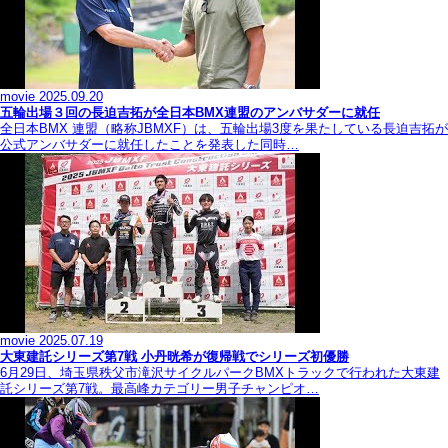
movie
2025.09.20
五輪出場３回の長迫吉拓が全日本BMX連盟のアンバサダーに就任
全日本BMX 連盟（略称JBMXF）は、五輪出場3度を果たしている長迫吉拓が
公式アンバサダーに就任したことを発表した同時…
movie
2025.07.19
大東建託シリーズ第7戦 ⼩丹晄希が復帰戦でシリーズ初優勝
6月29日、埼玉県秩父市滝沢サイクルパークBMXトラックで行われた大東建
託シリーズ第7戦。最高峰カテゴリー男子チャンピオ…