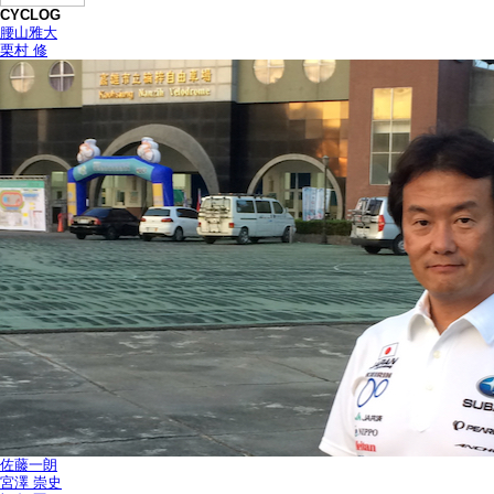
CYCLOG
腰山雅大
栗村 修
佐藤一朗
宮澤 崇史