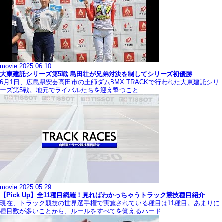
movie
2025.06.10
大東建託シリーズ第5戦 島田壮が兄弟対決を制してシリーズ初優勝
6月1日、広島県安芸高田市の土師ダムBMX TRACKで行われた大東建託シリ
ーズ第5戦。地元でライバルたちを迎え撃つこと…
movie
2025.05.29
【Pick Up】全11種目網羅！見ればわかっちゃうトラック競技種目紹介
現在、トラック競技の世界選手権で実施されている種目は11種目。あまりに
種目数が多いことから、ルールをすべてを覚えるハード…