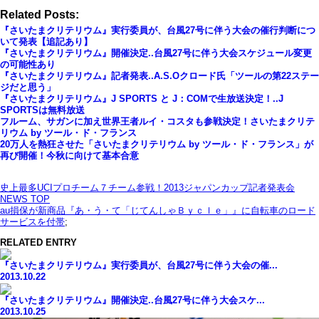
Related Posts:
『さいたまクリテリウム』実行委員が、台風27号に伴う大会の催行判断につ
いて発表【追記あり】
『さいたまクリテリウム』開催決定..台風27号に伴う大会スケジュール変更
の可能性あり
『さいたまクリテリウム』記者発表..A.S.Oクロード氏「ツールの第22ステー
ジだと思う」
『さいたまクリテリウム』J SPORTS と J：COMで生放送決定！..J
SPORTSは無料放送
フルーム、サガンに加え世界王者ルイ・コスタも参戦決定！さいたまクリテ
リウム by ツール・ド・フランス
20万人を熱狂させた「さいたまクリテリウム by ツール・ド・フランス」が
再び開催！今秋に向けて基本合意
史上最多UCIプロチーム７チーム参戦！2013ジャパンカップ記者発表会
NEWS TOP
au損保が新商品『あ・う・て「じてんしゃＢｙｃｌｅ」』に自転車のロード
サービスを付帯
;
RELATED ENTRY
『さいたまクリテリウム』実行委員が、台風27号に伴う大会の催...
2013.10.22
『さいたまクリテリウム』開催決定..台風27号に伴う大会スケ...
2013.10.25