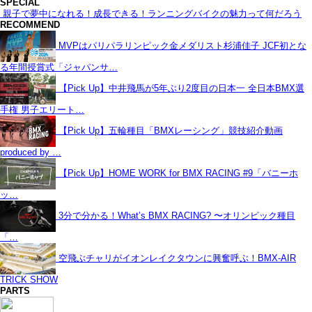
SPECIAL
親子で夢中になれる！成長できる！ランニングバイクの魅力って何だろう
RECOMMEND
MVPはパリパラリンピック金メダリスト杉浦佳子 JCF初とな
る年間授賞式「ジャパンサ…
【Pick Up】中井飛馬が5年ぶり2度目の日本一 全日本BMX選
手権 男子エリート…
【Pick Up】五輪種目「BMXレーシング」競技紹介動画
produced by …
【Pick Up】HOME WORK for BMX RACING #9「バニーホ
ッ…
3分で分かる！What’s BMX RACING? 〜オリンピック種目
「…
空飛ぶチャリがイオンレイクタウンに興奮呼ぶ！BMX-AIR
TRICK SHOW
PARTS