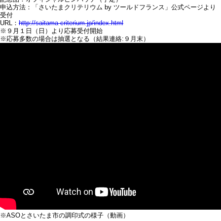
申込方法：「さいたまクリテリウム by ツールドフランス」公式ページより
受付
URL：
http://saitama-criterium.jp/index.html
※９月１日（日）より応募受付開始
※応募多数の場合は抽選となる（結果連絡:９月末）
※ASOとさいたま市の調印式の様子（動画）