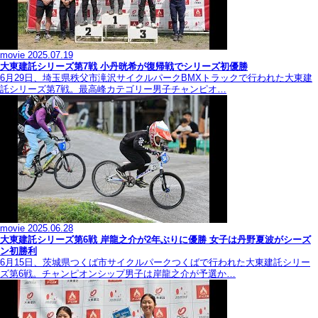
movie
2025.07.19
大東建託シリーズ第7戦 ⼩丹晄希が復帰戦でシリーズ初優勝
6月29日、埼玉県秩父市滝沢サイクルパークBMXトラックで行われた大東建
託シリーズ第7戦。最高峰カテゴリー男子チャンピオ…
movie
2025.06.28
大東建託シリーズ第6戦 岸龍之介が2年ぶりに優勝 女子は丹野夏波がシーズ
ン初勝利
6月15日、茨城県つくば市サイクルパークつくばで行われた大東建託シリー
ズ第6戦。チャンピオンシップ男子は岸龍之介が予選か…