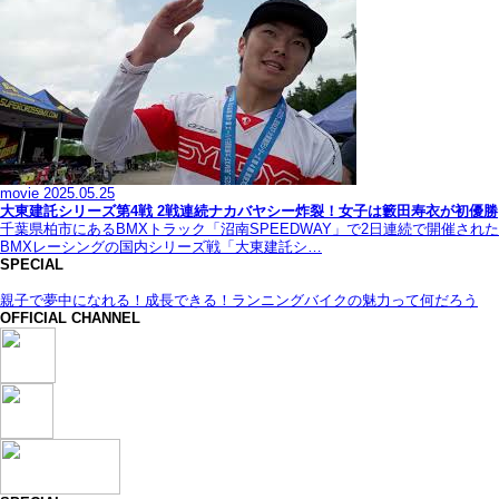
movie
2025.05.25
大東建託シリーズ第4戦 2戦連続ナカバヤシー炸裂！女子は籔田寿衣が初優勝
千葉県柏市にあるBMXトラック「沼南SPEEDWAY」で2日連続で開催された
BMXレーシングの国内シリーズ戦「大東建託シ…
SPECIAL
親子で夢中になれる！成長できる！ランニングバイクの魅力って何だろう
OFFICIAL CHANNEL