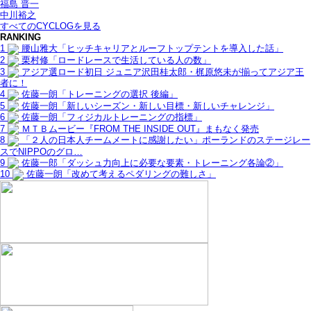
福島 晋一
中川裕之
すべてのCYCLOGを見る
RANKING
1
腰山雅大「ヒッチキャリアとルーフトップテントを導入した話」
2
栗村修「ロードレースで生活している人の数」
3
アジア選ロード初日 ジュニア沢田桂太郎・梶原悠未が揃ってアジア王
者に！
4
佐藤一朗「トレーニングの選択 後編」
5
佐藤一朗「新しいシーズン・新しい目標・新しいチャレンジ」
6
佐藤一朗「フィジカルトレーニングの指標」
7
ＭＴＢムービー『FROM THE INSIDE OUT』まもなく発売
8
「２人の日本人チームメートに感謝したい」ポーランドのステージレー
スでNIPPOのグロ…
9
佐藤一郎「ダッシュ力向上に必要な要素・トレーニング各論②」
10
佐藤一朗「改めて考えるペダリングの難しさ」