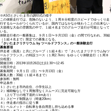
※ASOとさいたま市の調印式の様子
この体験走行では、危険のないよう、１周８分程度のスピードでゆっくり走
行するルールがつくられているが、国内ではなかなか味わうことの出来ない
大規模な大会の雰囲気の中で、１組４名までのグループ走行が可能となって
いる。
体験走行者の一般募集は、９月１日〜９月13日（金）の間で行なわれ、30組
（１組４名まで）限定での募集となる。
「さいたまクリテリウム by ツールドフランス」の一般体験走行
募集要項
伴走者（係員）と共にグループ（１組４名）で「さいたまクリテリウムbyツ
ールドフランス」の特設コース（１周2.7km）をゆっくり体験走行（１周８
分程度）
開催日時：2013年10月26日(土)11:30〜12:45
※雨天中止
募集期間：９月１日（日）〜９月13日（金）
募集人数：30組（１組４名まで）
参加料：無料
申込条件：
１）さいたま市内在住、小学生以上
２）補助輪なしで１周無理なくスムーズに完走可能な方
（上り下りの地下道約１kmあり）
３）スピード制限あり（時速20km）
４）伴走者の指示に従う事
５）ヘルメット・自転車を各自用意し持ち込める事
記念品：オフィシャルピンバッチ（予定）