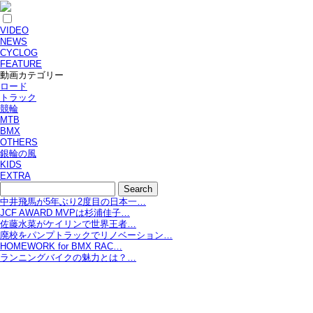
VIDEO
NEWS
CYCLOG
FEATURE
動画カテゴリー
ロード
トラック
競輪
MTB
BMX
OTHERS
銀輪の風
KIDS
EXTRA
中井飛馬が5年ぶり2度目の日本一…
JCF AWARD MVPは杉浦佳子…
佐藤水菜がケイリンで世界王者…
廃校をパンプトラックでリノベーション…
HOMEWORK for BMX RAC…
ランニングバイクの魅力とは？…