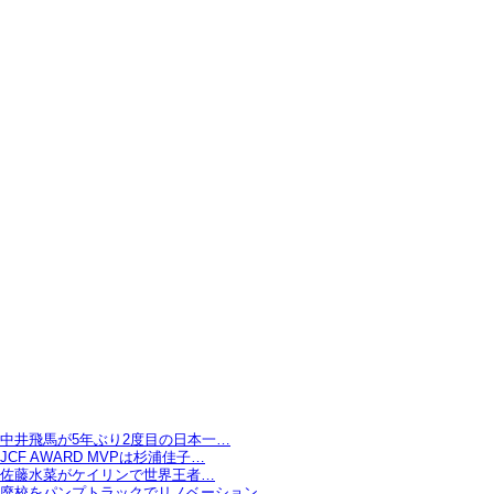
中井飛馬が5年ぶり2度目の日本一…
JCF AWARD MVPは杉浦佳子…
佐藤水菜がケイリンで世界王者…
廃校をパンプトラックでリノベーション…