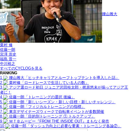
腰山雅大
栗村 修
佐藤一朗
宮澤 崇史
福島 晋一
中川裕之
すべてのCYCLOGを見る
RANKING
1
腰山雅大「ヒッチキャリアとルーフトップテントを導入した話」
2
栗村修「ロードレースで生活している人の数」
3
アジア選ロード初日 ジュニア沢田桂太郎・梶原悠未が揃ってアジア王
者に！
4
佐藤一朗「トレーニングの選択 後編」
5
佐藤一朗「新しいシーズン・新しい目標・新しいチャレンジ」
6
佐藤一朗「フィジカルトレーニングの指標」
7
東京デザイナーズウィークで自転車イベントが多数開催
8
佐藤一朗「目的別トレーニング ① トルクアップ」
9
ＭＴＢムービー『FROM THE INSIDE OUT』まもなく発売
10
佐藤一郎「ダッシュ力向上に必要な要素・トレーニング各論②」