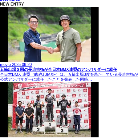
NEW ENTRY
movie
2025.09.20
五輪出場３回の長迫吉拓が全日本BMX連盟のアンバサダーに就任
全日本BMX 連盟（略称JBMXF）は、五輪出場3度を果たしている長迫吉拓が
公式アンバサダーに就任したことを発表した同時…