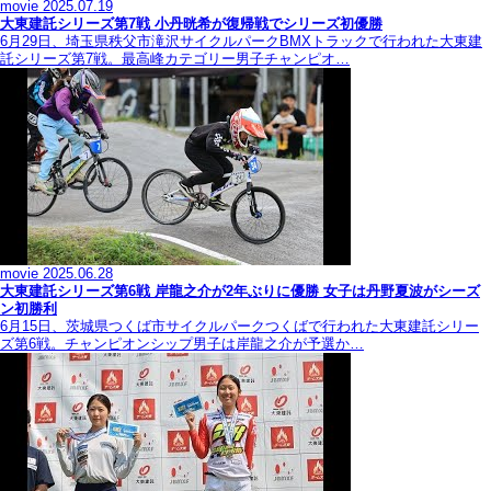
movie
2025.07.19
大東建託シリーズ第7戦 ⼩丹晄希が復帰戦でシリーズ初優勝
6月29日、埼玉県秩父市滝沢サイクルパークBMXトラックで行われた大東建
託シリーズ第7戦。最高峰カテゴリー男子チャンピオ…
movie
2025.06.28
大東建託シリーズ第6戦 岸龍之介が2年ぶりに優勝 女子は丹野夏波がシーズ
ン初勝利
6月15日、茨城県つくば市サイクルパークつくばで行われた大東建託シリー
ズ第6戦。チャンピオンシップ男子は岸龍之介が予選か…