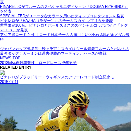
表
PINARELLOがフルームのスペシャルエディション「DOGMA F8″RHINO”」
を発表
SPECIALIZEDがユニークなカラーを用いたディップコレクションを発表
ピナレロが『RAZHA（ラザー）』のチームスカイ レプリカを発表
世界限定100台。ピナレロとポールスミスのスペシャルコラボバイク「ドグ
マ Ｆ８」が発表
アジア選ロード２日目 ロード日本チーム３勝目！U23小石祐馬が金メダル獲
得
ジャパンカップ出場選手続々決定！スカイはツール覇者フルームとポルトの
最強タッグ！ガーミンは過去優勝のマーティン、ハースが参戦
NEWS TOP
2013国体自転車競技 ロードレース成年男子
;
RELATED ENTRY
ピナレロがブラッドリー・ウィギンスのアワーレコード樹立記念モ...
2015.07.11