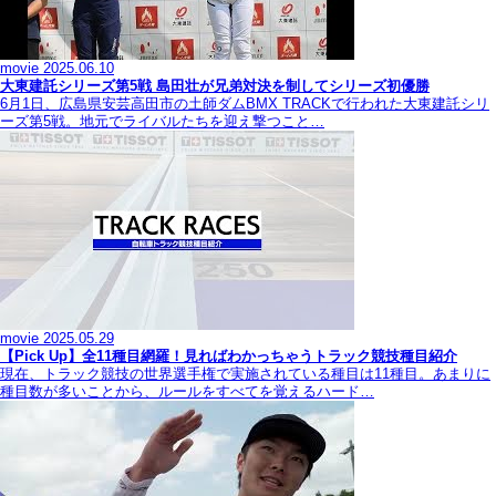
movie
2025.06.10
大東建託シリーズ第5戦 島田壮が兄弟対決を制してシリーズ初優勝
6月1日、広島県安芸高田市の土師ダムBMX TRACKで行われた大東建託シリ
ーズ第5戦。地元でライバルたちを迎え撃つこと…
movie
2025.05.29
【Pick Up】全11種目網羅！見ればわかっちゃうトラック競技種目紹介
現在、トラック競技の世界選手権で実施されている種目は11種目。あまりに
種目数が多いことから、ルールをすべてを覚えるハード…