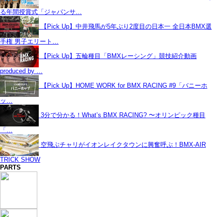
る年間授賞式「ジャパンサ…
【Pick Up】中井飛馬が5年ぶり2度目の日本一 全日本BMX選
手権 男子エリート…
【Pick Up】五輪種目「BMXレーシング」競技紹介動画
produced by …
【Pick Up】HOME WORK for BMX RACING #9「バニーホ
ッ…
3分で分かる！What’s BMX RACING? 〜オリンピック種目
「…
空飛ぶチャリがイオンレイクタウンに興奮呼ぶ！BMX-AIR
TRICK SHOW
PARTS