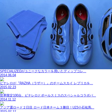
SPECIALIZEDがユニークなカラーを用いたディップコレ...
2014.06.04
ピナレロが『RAZHA（ラザー）』のチームスカイ レプリカを...
2015.02.23
世界限定100台。ピナレロとポールスミスのスペシャルコラボバ...
2014.11.12
アジア選ロード２日目 ロード日本チーム３勝目！U23小石祐馬...
2015.02.12