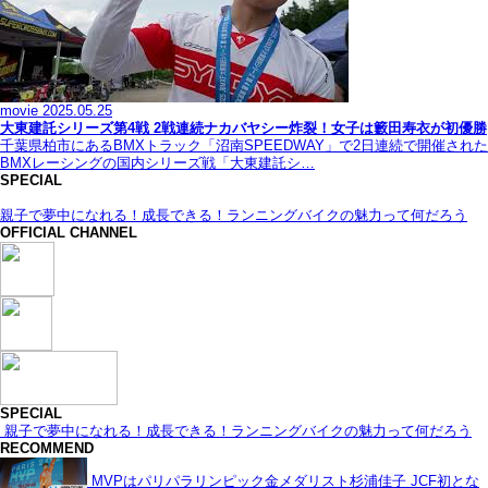
movie
2025.05.25
大東建託シリーズ第4戦 2戦連続ナカバヤシー炸裂！女子は籔田寿衣が初優勝
千葉県柏市にあるBMXトラック「沼南SPEEDWAY」で2日連続で開催された
BMXレーシングの国内シリーズ戦「大東建託シ…
SPECIAL
親子で夢中になれる！成長できる！ランニングバイクの魅力って何だろう
OFFICIAL CHANNEL
SPECIAL
親子で夢中になれる！成長できる！ランニングバイクの魅力って何だろう
RECOMMEND
MVPはパリパラリンピック金メダリスト杉浦佳子 JCF初とな