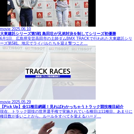
movie
2025.06.10
大東建託シリーズ第5戦 島田壮が兄弟対決を制してシリーズ初優勝
6月1日、広島県安芸高田市の土師ダムBMX TRACKで行われた大東建託シリ
ーズ第5戦。地元でライバルたちを迎え撃つこと…
movie
2025.05.29
【Pick Up】全11種目網羅！見ればわかっちゃうトラック競技種目紹介
現在、トラック競技の世界選手権で実施されている種目は11種目。あまりに
種目数が多いことから、ルールをすべてを覚えるハード…