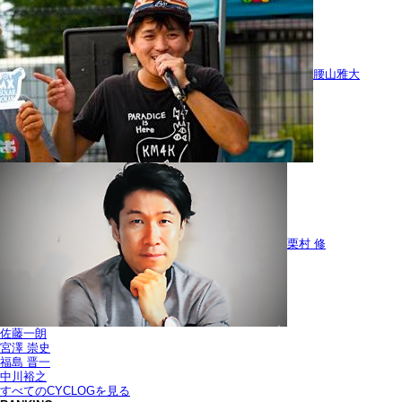
腰山雅大
栗村 修
佐藤一朗
宮澤 崇史
福島 晋一
中川裕之
すべてのCYCLOGを見る