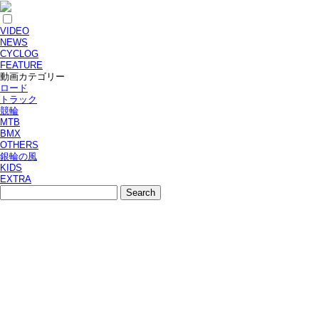
VIDEO
NEWS
CYCLOG
FEATURE
動画カテゴリー
ロード
トラック
競輪
MTB
BMX
OTHERS
銀輪の風
KIDS
EXTRA