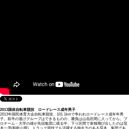
2013国体自転車競技 ロードレース成年男子
2013年国民体育大会自転車競技、101.1kmで争われロードレース成年年男
子。前半の逃げグループはできるものの、勝負は山岳区間に入ってから。プ
ロチーム・大学の雄が先頭集団に残る中、下り区間で単独飛び出したのは窪
木一茂(和歌山県)。トラック競技でも活躍する独走力のある窪木。集団であ