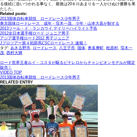
る後続に追いつかれる事なく、最後は20キロあまりを一人かけぬけ優勝を果
たした。
Related posts:
2013国体自転車競技 ロードレース少年男子
東京国体ロードレース 成年・窪木一茂、少年・山本大喜が制する
2013ツール・ド・ランカウイ デイリーハイライト予告
2012全日本選手権ロード ジュニア男子
アジア選手権ロード2012 男子ジュニア
Jプロツアー第４戦群馬CSCロードレース 速報！
タグ:
あきる野市
,
ロードレース
,
八王子市
,
国体
,
奥多摩町
,
桧原村
,
窪木一
茂
,
西村大輝
ロード世界王者ルイ・コスタが駆るピナレロからチャンピオンモデルが限定
販売！
VIDEO TOP
2013国体自転車競技 ロードレース少年男子
RELATED ENTRY