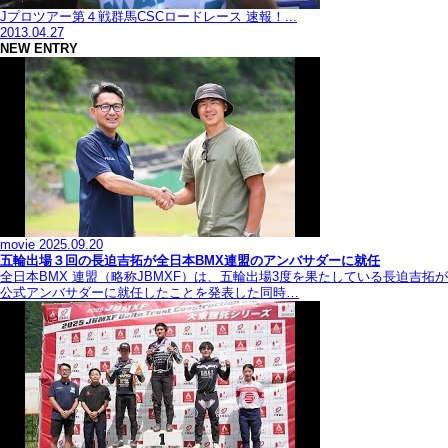
Jプロツアー第４戦群馬CSCロードレース 速報！...
2013.04.27
NEW ENTRY
movie
2025.09.20
五輪出場３回の長迫吉拓が全日本BMX連盟のアンバサダーに就任
全日本BMX 連盟（略称JBMXF）は、五輪出場3度を果たしている長迫吉拓が
公式アンバサダーに就任したことを発表した同時…