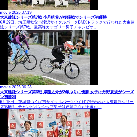
movie
2025.07.19
大東建託シリーズ第7戦 ⼩丹晄希が復帰戦でシリーズ初優勝
6月29日、埼玉県秩父市滝沢サイクルパークBMXトラックで行われた大東建
託シリーズ第7戦。最高峰カテゴリー男子チャンピオ…
movie
2025.06.28
大東建託シリーズ第6戦 岸龍之介が2年ぶりに優勝 女子は丹野夏波がシーズ
ン初勝利
6月15日、茨城県つくば市サイクルパークつくばで行われた大東建託シリー
ズ第6戦。チャンピオンシップ男子は岸龍之介が予選か…