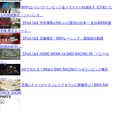
MVPはパリパラリンピック金メダリスト杉浦佳子 JCF初とな
る年間授賞式「ジャパンサ…
【Pick Up】中井飛馬が5年ぶり2度目の日本一 全日本BMX選
手権 男子エリート…
【Pick Up】五輪種目「BMXレーシング」競技紹介動画
produced by …
【Pick Up】HOME WORK for BMX RACING #9「バニーホ
ッ…
3分で分かる！What’s BMX RACING? 〜オリンピック種目
「…
空飛ぶチャリがイオンレイクタウンに興奮呼ぶ！BMX-AIR
TRICK SHOW
PARTS