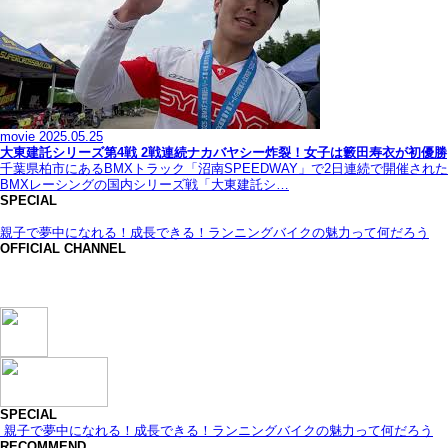
movie
2025.05.25
大東建託シリーズ第4戦 2戦連続ナカバヤシー炸裂！女子は籔田寿衣が初優勝
千葉県柏市にあるBMXトラック「沼南SPEEDWAY」で2日連続で開催された
BMXレーシングの国内シリーズ戦「大東建託シ…
SPECIAL
親子で夢中になれる！成長できる！ランニングバイクの魅力って何だろう
OFFICIAL CHANNEL
SPECIAL
親子で夢中になれる！成長できる！ランニングバイクの魅力って何だろう
RECOMMEND