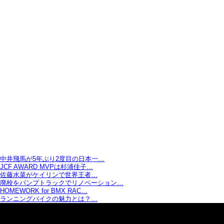
中井飛馬が5年ぶり2度目の日本一…
JCF AWARD MVPは杉浦佳子…
佐藤水菜がケイリンで世界王者…
廃校をパンプトラックでリノベーション…
HOMEWORK for BMX RAC…
ランニングバイクの魅力とは？…