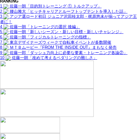
RANKING
1
佐藤一朗「目的別トレーニング ① トルクアップ」
2
腰山雅大「ヒッチキャリアとルーフトップテントを導入した話」
3
アジア選ロード初日 ジュニア沢田桂太郎・梶原悠未が揃ってアジア王
者に！
4
佐藤一朗「トレーニングの選択 後編」
5
佐藤一朗「新しいシーズン・新しい目標・新しいチャレンジ」
6
佐藤一朗「フィジカルトレーニングの指標」
7
東京デザイナーズウィークで自転車イベントが多数開催
8
ＭＴＢムービー『FROM THE INSIDE OUT』まもなく発売
9
佐藤一郎「ダッシュ力向上に必要な要素・トレーニング各論②」
10
佐藤一朗「改めて考えるペダリングの難しさ」