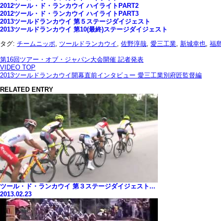
2012ツール・ド・ランカウイ ハイライトPART2
2012ツール・ド・ランカウイ ハイライトPART3
2013ツールドランカウイ 第５ステージダイジェスト
2013ツールドランカウイ 第10(最終)ステージダイジェスト
タグ:
チームニッポ
,
ツールドランカウイ
,
佐野淳哉
,
愛三工業
,
新城幸也
,
福
第16回ツアー・オブ・ジャパン大会開催 記者発表
VIDEO TOP
2013ツールドランカウイ開幕直前インタビュー 愛三工業別府匠監督編
RELATED ENTRY
ツール・ド・ランカウイ 第３ステージダイジェスト...
2013.02.23