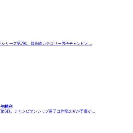
託シリーズ第7戦。最高峰カテゴリー男子チャンピオ…
ン初勝利
ズ第6戦。チャンピオンシップ男子は岸龍之介が予選か…