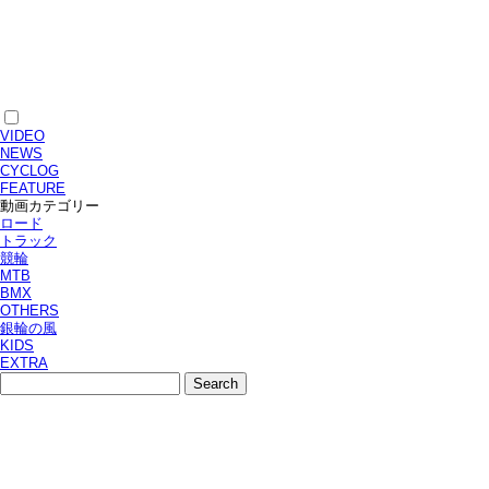
VIDEO
NEWS
CYCLOG
FEATURE
動画カテゴリー
ロード
トラック
競輪
MTB
BMX
OTHERS
銀輪の風
KIDS
EXTRA