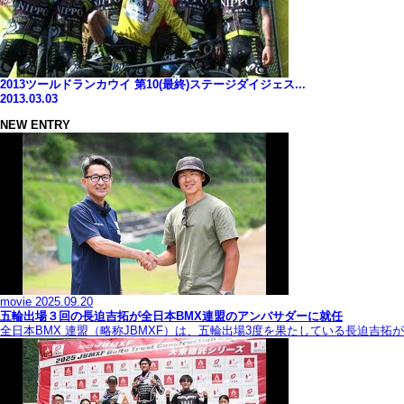
2013ツールドランカウイ 第10(最終)ステージダイジェス...
2013.03.03
NEW ENTRY
movie
2025.09.20
五輪出場３回の長迫吉拓が全日本BMX連盟のアンバサダーに就任
全日本BMX 連盟（略称JBMXF）は、五輪出場3度を果たしている長迫吉