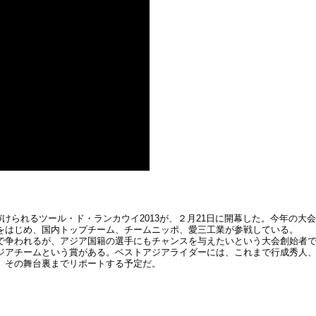
づけられるツール・ド・ランカウイ2013が、２月21日に開幕した。今年の
をはじめ、国内トップチーム、チームニッポ、愛三工業が参戦している。
で争われるが、アジア国籍の選手にもチャンスを与えたいという大会創始者
ジアチームという賞がある。ベストアジアライダーには、これまで行成秀人、
、その舞台裏までリポートする予定だ。