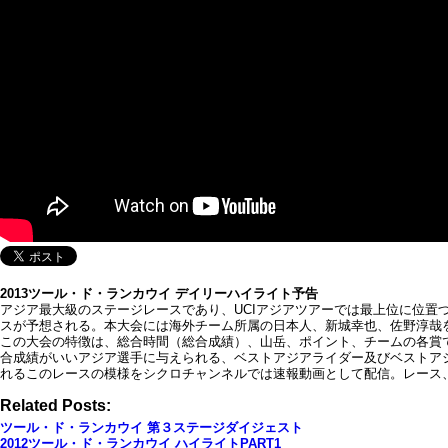
2013ツール・ド・ランカウイ デイリーハイライト予告
アジア最大級のステージレースであり、UCIアジアツアーでは最上位に位置
スが予想される。本大会には海外チーム所属の日本人、新城幸也、佐野淳哉
この大会の特徴は、総合時間（総合成績）、山岳、ポイント、チームの各賞
合成績がいいアジア選手に与えられる、ベストアジアライダー及びベストア
れるこのレースの模様をシクロチャンネルでは速報動画として配信。レース
Related Posts:
ツール・ド・ランカウイ 第３ステージダイジェスト
2012ツール・ド・ランカウイ ハイライトPART1