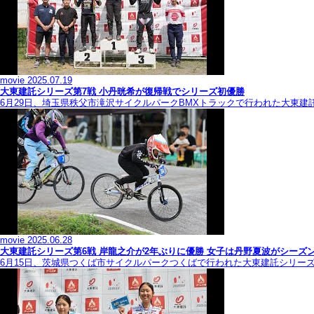
movie
2025.07.19
大東建託シリーズ第7戦 ⼩丹晄希が復帰戦でシリーズ初優勝
6月29日、埼玉県秩父市滝沢サイクルパークBMXトラックで行われた大東建
movie
2025.06.28
大東建託シリーズ第6戦 岸龍之介が2年ぶりに優勝 女子は丹野夏波がシーズ
6月15日、茨城県つくば市サイクルパークつくばで行われた大東建託シリー