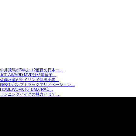
中井飛馬が5年ぶり2度目の日本一…
JCF AWARD MVPは杉浦佳子…
佐藤水菜がケイリンで世界王者…
廃校をパンプトラックでリノベーション…
HOMEWORK for BMX RAC…
ランニングバイクの魅力とは？…