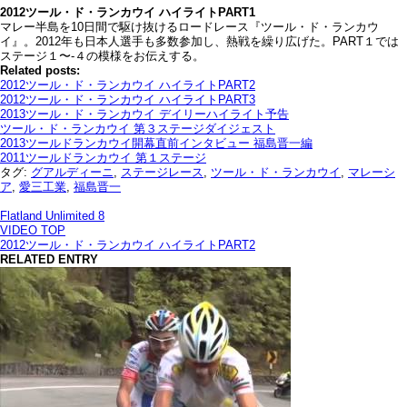
2012ツール・ド・ランカウイ ハイライトPART1
マレー半島を10日間で駆け抜けるロードレース『ツール・ド・ランカウ
イ』。2012年も日本人選手も多数参加し、熱戦を繰り広げた。PART１では
ステージ１〜-４の模様をお伝えする。
Related posts:
2012ツール・ド・ランカウイ ハイライトPART2
2012ツール・ド・ランカウイ ハイライトPART3
2013ツール・ド・ランカウイ デイリーハイライト予告
ツール・ド・ランカウイ 第３ステージダイジェスト
2013ツールドランカウイ開幕直前インタビュー 福島晋一編
2011ツールドランカウイ 第１ステージ
タグ:
グアルディーニ
,
ステージレース
,
ツール・ド・ランカウイ
,
マレーシ
ア
,
愛三工業
,
福島晋一
Flatland Unlimited 8
VIDEO TOP
2012ツール・ド・ランカウイ ハイライトPART2
RELATED ENTRY