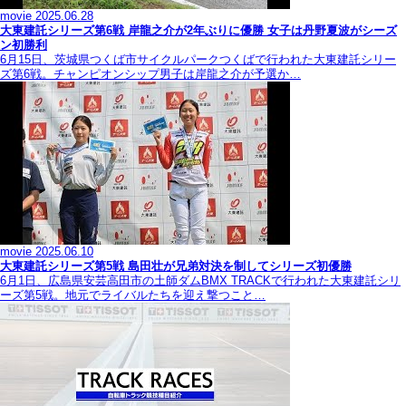
movie
2025.06.28
大東建託シリーズ第6戦 岸龍之介が2年ぶりに優勝 女子は丹野夏波がシーズ
ン初勝利
6月15日、茨城県つくば市サイクルパークつくばで行われた大東建託シリー
ズ第6戦。チャンピオンシップ男子は岸龍之介が予選か…
movie
2025.06.10
大東建託シリーズ第5戦 島田壮が兄弟対決を制してシリーズ初優勝
6月1日、広島県安芸高田市の土師ダムBMX TRACKで行われた大東建託シリ
ーズ第5戦。地元でライバルたちを迎え撃つこと…