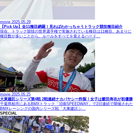
movie
2025.05.29
【Pick Up】全11種目網羅！見ればわかっちゃうトラック競技種目紹介
現在、トラック競技の世界選手権で実施されている種目は11種目。あまりに
種目数が多いことから、ルールをすべてを覚えるハード…
movie
2025.05.25
大東建託シリーズ第4戦 2戦連続ナカバヤシー炸裂！女子は籔田寿衣が初優勝
千葉県柏市にあるBMXトラック「沼南SPEEDWAY」で2日連続で開催された
BMXレーシングの国内シリーズ戦「大東建託シ…
SPECIAL