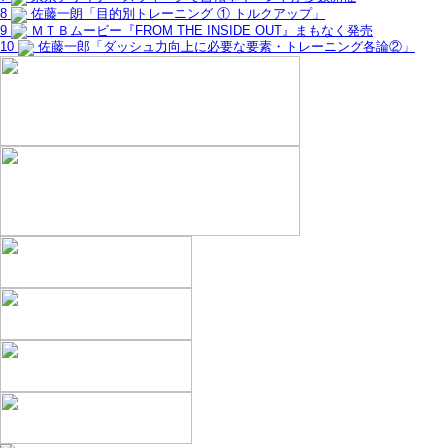
8
佐藤一朗「目的別トレーニング ① トルクアップ」
9
ＭＴＢムービー『FROM THE INSIDE OUT』まもなく発売
10
佐藤一郎「ダッシュ力向上に必要な要素・トレーニング各論②」