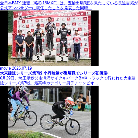
全日本BMX 連盟（略称JBMXF）は、五輪出場3度を果たしている長迫吉拓が
公式アンバサダーに就任したことを発表した同時…
movie
2025.07.19
大東建託シリーズ第7戦 ⼩丹晄希が復帰戦でシリーズ初優勝
6月29日、埼玉県秩父市滝沢サイクルパークBMXトラックで行われた大東建
託シリーズ第7戦。最高峰カテゴリー男子チャンピオ…