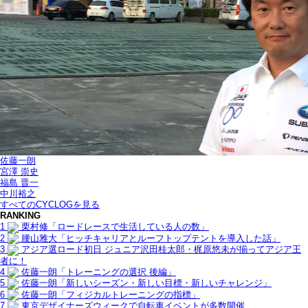
佐藤一朗
宮澤 崇史
福島 晋一
中川裕之
すべてのCYCLOGを見る
RANKING
1
栗村修「ロードレースで生活している人の数」
2
腰山雅大「ヒッチキャリアとルーフトップテントを導入した話」
3
アジア選ロード初日 ジュニア沢田桂太郎・梶原悠未が揃ってアジア王
者に！
4
佐藤一朗「トレーニングの選択 後編」
5
佐藤一朗「新しいシーズン・新しい目標・新しいチャレンジ」
6
佐藤一朗「フィジカルトレーニングの指標」
7
東京デザイナーズウィークで自転車イベントが多数開催