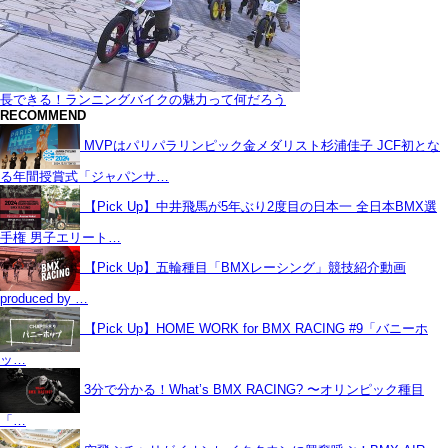
長できる！ランニングバイクの魅力って何だろう
RECOMMEND
MVPはパリパラリンピック金メダリスト杉浦佳子 JCF初とな
る年間授賞式「ジャパンサ…
【Pick Up】中井飛馬が5年ぶり2度目の日本一 全日本BMX選
手権 男子エリート…
【Pick Up】五輪種目「BMXレーシング」競技紹介動画
produced by …
【Pick Up】HOME WORK for BMX RACING #9「バニーホ
ッ…
3分で分かる！What’s BMX RACING? 〜オリンピック種目
「…