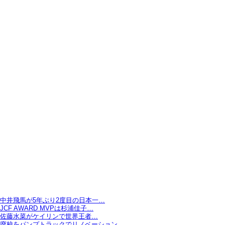
中井飛馬が5年ぶり2度目の日本一…
JCF AWARD MVPは杉浦佳子…
佐藤水菜がケイリンで世界王者…
廃校をパンプトラックでリノベーション…