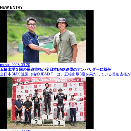
NEW ENTRY
movie
2025.09.20
五輪出場３回の長迫吉拓が全日本BMX連盟のアンバサダーに就任
全日本BMX 連盟（略称JBMXF）は、五輪出場3度を果たしている長迫吉