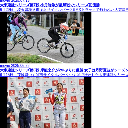
movie
2025.07.19
大東建託シリーズ第7戦 ⼩丹晄希が復帰戦でシリーズ初優勝
6月29日、埼玉県秩父市滝沢サイクルパークBMXトラックで行われた大東建
movie
2025.06.28
大東建託シリーズ第6戦 岸龍之介が2年ぶりに優勝 女子は丹野夏波がシーズ
6月15日、茨城県つくば市サイクルパークつくばで行われた大東建託シリー