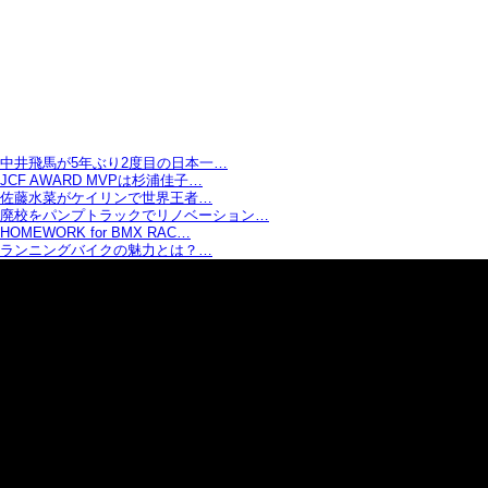
中井飛馬が5年ぶり2度目の日本一…
JCF AWARD MVPは杉浦佳子…
佐藤水菜がケイリンで世界王者…
廃校をパンプトラックでリノベーション…
HOMEWORK for BMX RAC…
ランニングバイクの魅力とは？…