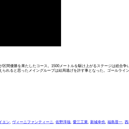
成が区間優勝を果たしたコース。1500メートルを駆け上がるステージは総合
まえられると思ったメイングループは結局逃げを許す事となった。ゴールライ
イエン
,
ヴィーニファンティーニ
,
佐野淳哉
,
愛三工業
,
新城幸也
,
福島晋一
,
西