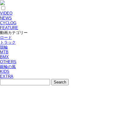
VIDEO
NEWS
CYCLOG
FEATURE
動画カテゴリー
ロード
トラック
競輪
MTB
BMX
OTHERS
銀輪の風
KIDS
EXTRA