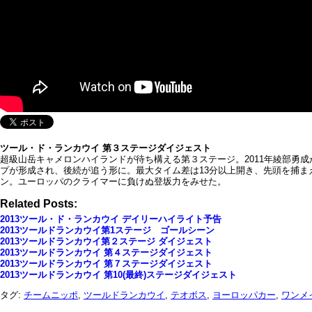
ツール・ド・ランカウイ 第３ステージダイジェスト
超級山岳キャメロンハイランドが待ち構える第３ステージ。2011年綾部勇
プが形成され、後続が追う形に。最大タイム差は13分以上開き、先頭を捕
ン。ユーロッパのクライマーに負けぬ登坂力をみせた。
Related Posts:
2013ツール・ド・ランカウイ デイリーハイライト予告
2013ツールドランカウイ第1ステージ ゴールシーン
2013ツールドランカウイ第２ステージ ダイジェスト
2013ツールドランカウイ 第４ステージダイジェスト
2013ツールドランカウイ 第７ステージダイジェスト
2013ツールドランカウイ 第10(最終)ステージダイジェスト
タグ:
チームニッポ
,
ツールドランカウイ
,
テオボス
,
ヨーロッパカー
,
ワンメ