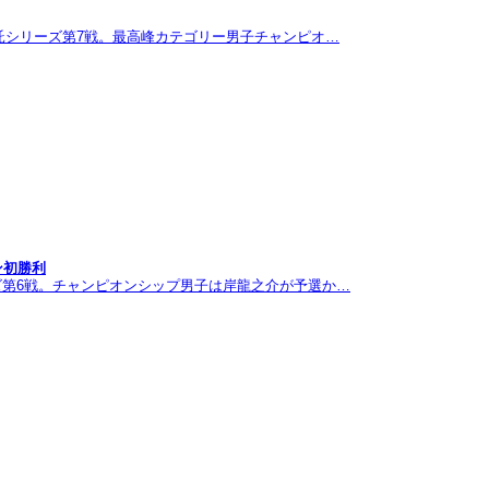
託シリーズ第7戦。最高峰カテゴリー男子チャンピオ…
ン初勝利
ズ第6戦。チャンピオンシップ男子は岸龍之介が予選か…