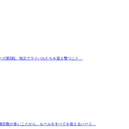
リーズ第5戦。地元でライバルたちを迎え撃つこと…
に種目数が多いことから、ルールをすべてを覚えるハード…