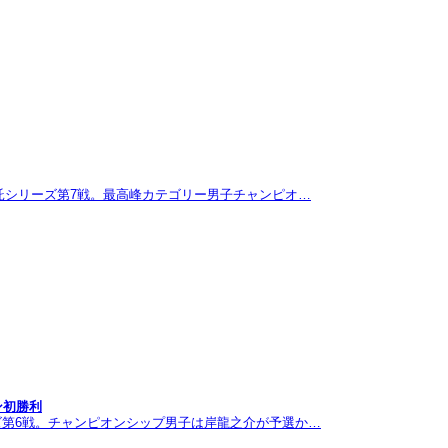
託シリーズ第7戦。最高峰カテゴリー男子チャンピオ…
ン初勝利
ズ第6戦。チャンピオンシップ男子は岸龍之介が予選か…