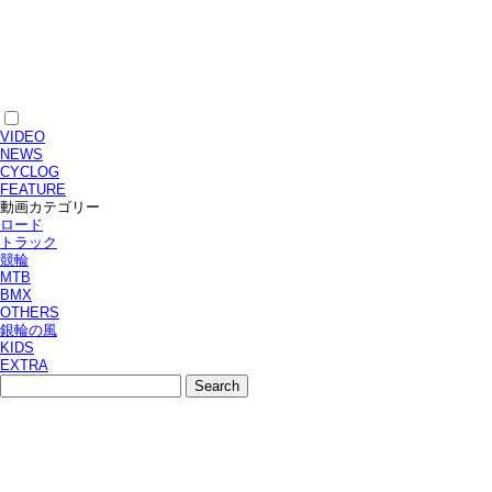
VIDEO
NEWS
CYCLOG
FEATURE
動画カテゴリー
ロード
トラック
競輪
MTB
BMX
OTHERS
銀輪の風
KIDS
EXTRA