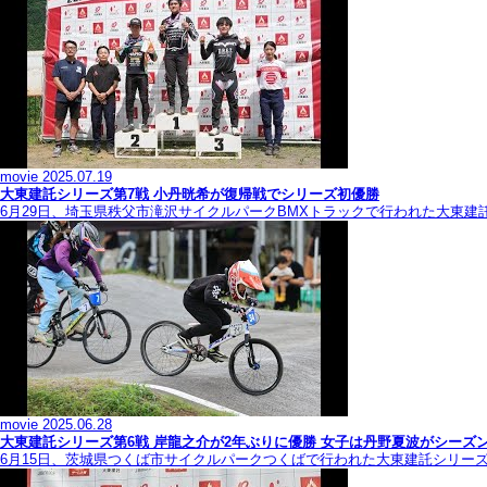
movie
2025.07.19
大東建託シリーズ第7戦 ⼩丹晄希が復帰戦でシリーズ初優勝
6月29日、埼玉県秩父市滝沢サイクルパークBMXトラックで行われた大東建
movie
2025.06.28
大東建託シリーズ第6戦 岸龍之介が2年ぶりに優勝 女子は丹野夏波がシーズ
6月15日、茨城県つくば市サイクルパークつくばで行われた大東建託シリー