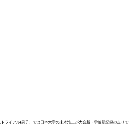
イムトライアル(男子）では日本大学の末木浩二が大会新・学連新記録の走りで