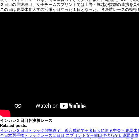
２日目の最終種目、女子チームスプリントでは上野・塚越が抜群の連携を見
この日は鹿屋体育大学の活躍が目立った１日となった。各決勝レースの模様
インカレ２日目各決勝レース
Related posts:
インカレ３日目トラック競技終了 総合成績で王者日大に迫る中央・鹿屋体
全日本選手権トラックレース２日目 スプリント女王前田佳代乃が５連覇達成