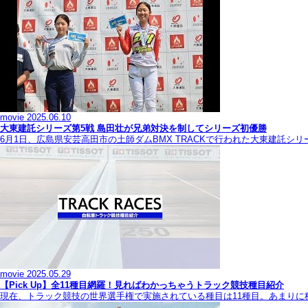
movie
2025.06.10
大東建託シリーズ第5戦 島田壮が兄弟対決を制してシリーズ初優勝
6月1日、広島県安芸高田市の土師ダムBMX TRACKで行われた大東建託シ
movie
2025.05.29
【Pick Up】全11種目網羅！見ればわかっちゃうトラック競技種目紹介
現在、トラック競技の世界選手権で実施されている種目は11種目。あまり