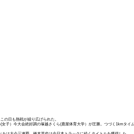
、この日も熱戦が繰り広げられた。
ル(女子）今大会絶好調の塚越さくら(鹿屋体育大学）が圧勝。つづく1kmタ
なみは大会三連覇、橋本英也は全日本トラックに続くタイトルを獲得した。