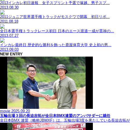
2013インカレ初日速報 女子スプリント予選で塚越、男子スプ...
2013.08.30
2011ジュニア世界選手権トラックがモスクワで開幕 初日リポ...
2011.08.18
全日本選手権トラックレース初日 日本のエース渡邉一成が貫禄の...
2013.07.27
インカレ最終日 歴史的な勝利を飾った鹿屋体育大学 史上初の男...
2013.09.03
NEW ENTRY
movie
2025.09.20
五輪出場３回の長迫吉拓が全日本BMX連盟のアンバサダーに就任
全日本BMX 連盟（略称JBMXF）は、五輪出場3度を果たしている長迫吉