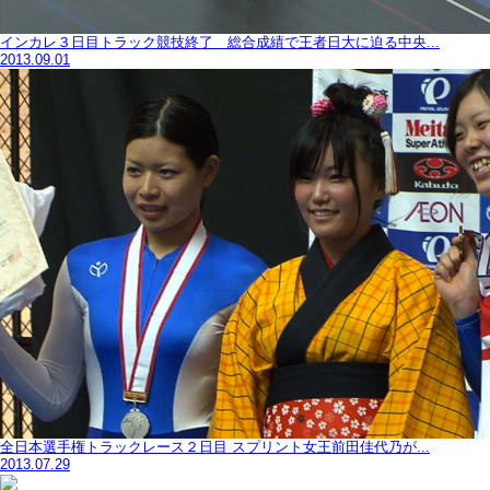
インカレ３日目トラック競技終了 総合成績で王者日大に迫る中央...
2013.09.01
全日本選手権トラックレース２日目 スプリント女王前田佳代乃が...
2013.07.29