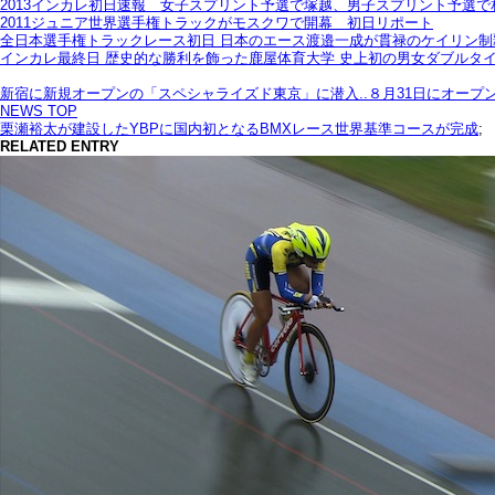
2013インカレ初日速報 女子スプリント予選で塚越、男子スプリント予選
2011ジュニア世界選手権トラックがモスクワで開幕 初日リポート
全日本選手権トラックレース初日 日本のエース渡邉一成が貫禄のケイリン制
インカレ最終日 歴史的な勝利を飾った鹿屋体育大学 史上初の男女ダブルタ
新宿に新規オープンの「スペシャライズド東京」に潜入..８月31日にオープ
NEWS TOP
栗瀬裕太が建設したYBPに国内初となるBMXレース世界基準コースが完成
;
RELATED ENTRY