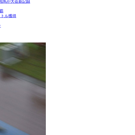
で相馬が大会新記録
覇
イトル獲得
ン