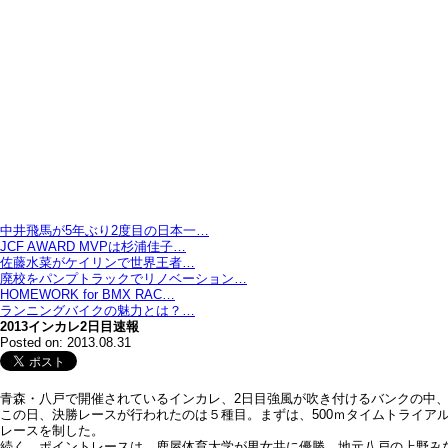
中井飛馬が5年ぶり2度目の日本一…
JCF AWARD MVPは杉浦佳子…
佐藤水菜がケイリンで世界王者…
廃校をパンプトラックでリノベーション…
HOMEWORK for BMX RAC…
ランニングバイクの魅力とは？…
2013インカレ2日目速報
Posted on: 2013.08.31
青森・八戸で開催されているインカレ、2日目強風が吹き付けるバンクの中
この日、決勝レースが行われたのは５種目。まずは、500ｍタイムトライア
レースを制した。
続く、ポイントレースは、鹿屋体育大学が男女共に優勝。地元八戸の上野み