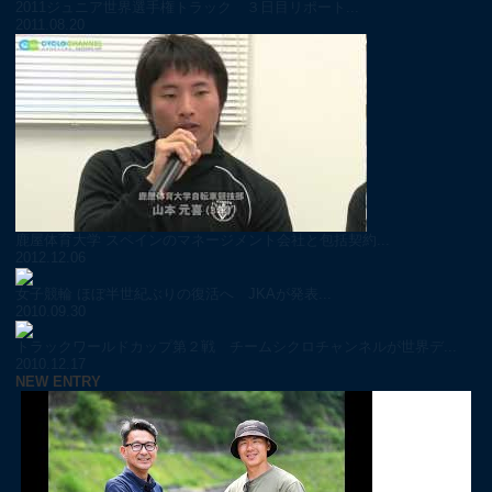
2011ジュニア世界選手権トラック ３日目リポート...
2011.08.20
鹿屋体育大学 スペインのマネージメント会社と包括契約...
2012.12.06
女子競輪 ほぼ半世紀ぶりの復活へ JKAが発表...
2010.09.30
トラックワールドカップ第２戦 チームシクロチャンネルが世界デ...
2010.12.17
NEW ENTRY