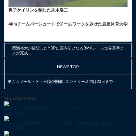
男子ケイリンを制した末木浩二
4kmチームパーシュートでチームワークをみせた鹿屋体育大学
栗瀬裕太が建設したYBPに国内初となるBMXレース世界基準コー
スが完成
NEWS TOP
第２回ツール・ド・三陸が開催..エントリー〆切は23日まで
;
RELATED ENTRY
2011ジュニア世界選手権トラック ４日目リポート...
2011.08.21
トラック世界選手権がオランダで開幕 日本の被災者へ黙祷...
2011.03.24