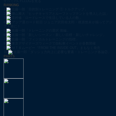
すべてのCYCLOGを見る
RANKING
1
佐藤一朗「目的別トレーニング ① トルクアップ」
2
腰山雅大「ヒッチキャリアとルーフトップテントを導入した話」
3
栗村修「ロードレースで生活している人の数」
4
アジア選ロード初日 ジュニア沢田桂太郎・梶原悠未が揃ってアジ
ア王者に！
5
佐藤一朗「トレーニングの選択 後編」
6
佐藤一朗「新しいシーズン・新しい目標・新しいチャレンジ」
7
佐藤一朗「フィジカルトレーニングの指標」
8
東京デザイナーズウィークで自転車イベントが多数開催
9
ＭＴＢムービー『FROM THE INSIDE OUT』まもなく発売
10
佐藤一郎「ダッシュ力向上に必要な要素・トレーニング各論②」
PARTS