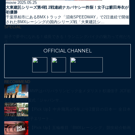
movie
2025.05.25
大東建託シリーズ第4戦 2戦連続ナカバヤシー炸裂！女子は籔田寿衣が
初優勝
千葉県柏市にあるBMXトラック「沼南SPEEDWAY」で2日連続で開催
されたBMXレーシングの国内シリーズ戦「大東建託シ…
SPECIAL
親子で夢中になれる！成長できる！ランニングバイクの魅力って何だろ
う
OFFICIAL CHANNEL
RECOMMEND
MVPはパリパラリンピック金メダリスト杉浦佳子 JCF初
となる年間授賞式「ジャパンサ…
【Pick Up】中井飛馬が5年ぶり2度目の日本一 全日本
BMX選手権 男子エリート…
【Pick Up】五輪種目「BMXレーシング」競技紹介動画