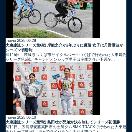
movie
2025.06.28
大東建託シリーズ第6戦 岸龍之介が2年ぶりに優勝 女子は丹野夏波が
シーズン初勝利
6月15日、茨城県つくば市サイクルパークつくばで行われた大東建託
シリーズ第6戦。チャンピオンシップ男子は岸龍之介が予選か…
movie
2025.06.10
大東建託シリーズ第5戦 島田壮が兄弟対決を制してシリーズ初優勝
6月1日、広島県安芸高田市の土師ダムBMX TRACKで行われた大東建
託シリーズ第5戦。地元でライバルたちを迎え撃つこと…