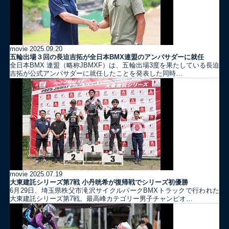
movie
2025.09.20
五輪出場３回の長迫吉拓が全日本BMX連盟のアンバサダーに就任
全日本BMX 連盟（略称JBMXF）は、五輪出場3度を果たしている長迫
吉拓が公式アンバサダーに就任したことを発表した同時…
movie
2025.07.19
大東建託シリーズ第7戦 ⼩丹晄希が復帰戦でシリーズ初優勝
6月29日、埼玉県秩父市滝沢サイクルパークBMXトラックで行われた
大東建託シリーズ第7戦。最高峰カテゴリー男子チャンピオ…