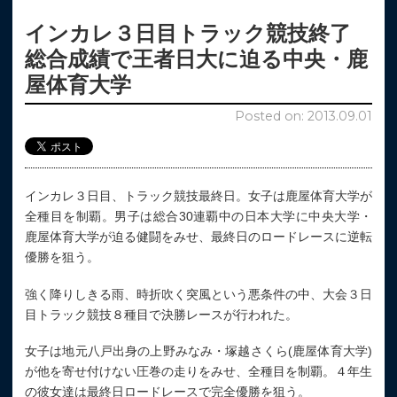
インカレ３日目トラック競技終了
総合成績で王者日大に迫る中央・鹿
屋体育大学
Posted on: 2013.09.01
インカレ３日目、トラック競技最終日。女子は鹿屋体育大学が
全種目を制覇。男子は総合30連覇中の日本大学に中央大学・
鹿屋体育大学が迫る健闘をみせ、最終日のロードレースに逆転
優勝を狙う。
強く降りしきる雨、時折吹く突風という悪条件の中、大会３日
目トラック競技８種目で決勝レースが行われた。
女子は地元八戸出身の上野みなみ・塚越さくら(鹿屋体育大学)
が他を寄せ付けない圧巻の走りをみせ、全種目を制覇。４年生
の彼女達は最終日ロードレースで完全優勝を狙う。