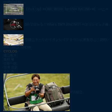
produced by …
【Pick Up】HOME WORK for BMX RACING #9「バニー
ホッ…
3分で分かる！What’s BMX RACING? 〜オリンピック種
目「…
空飛ぶチャリがイオンレイクタウンに興奮呼ぶ！BMX-
AIR TRICK SHOW
CYCLOG
腰山雅大
栗村 修
佐藤一朗
宮澤 崇史
福島 晋一
中川裕之