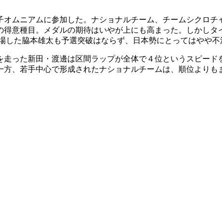
男子オムニアムに参加した。ナショナルチーム、チームシクロチ
の得意種目。メダルの期待はいやが上にも高まった。しかしタ
出場した脇本雄太も予選突破はならず、日本勢にとってはやや
を走った新田・渡邊は区間ラップが全体で４位というスピード
一方、若手中心で形成されたナショナルチームは、順位よりも