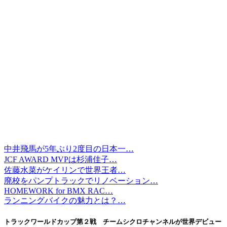
中井飛馬が5年ぶり2度目の日本一…
JCF AWARD MVPは杉浦佳子…
佐藤水菜がケイリンで世界王者…
廃校をパンプトラックでリノベーション…
HOMEWORK for BMX RAC…
ランニングバイクの魅力とは？…
トラックワールドカップ第２戦 チームシクロチャンネルが世界デビュー