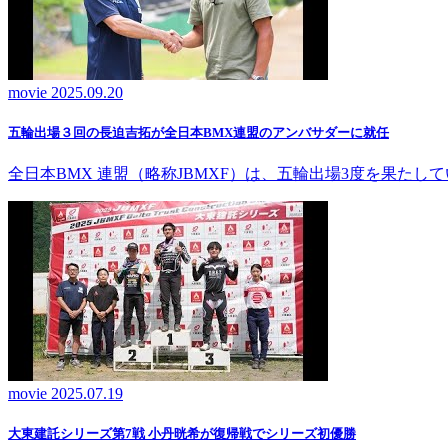
movie
2025.09.20
五輪出場３回の長迫吉拓が全日本BMX連盟のアンバサダーに就任
全日本BMX 連盟（略称JBMXF）は、五輪出場3度を果た
movie
2025.07.19
大東建託シリーズ第7戦 ⼩丹晄希が復帰戦でシリーズ初優勝