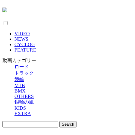
VIDEO
NEWS
CYCLOG
FEATURE
動画カテゴリー
ロード
トラック
競輪
MTB
BMX
OTHERS
銀輪の風
KIDS
EXTRA