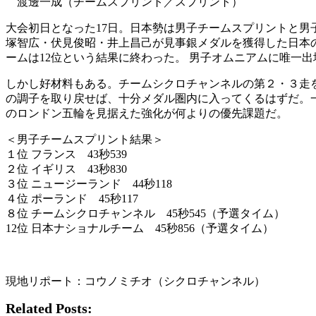
渡邊一成（チームスプリント／スプリント）
大会初日となった17日。日本勢は男子チームスプリントと
塚智広・伏見俊昭・井上昌己が見事銀メダルを獲得した日本
ームは12位という結果に終わった。 男子オムニアムに唯一
しかし好材料もある。チームシクロチャンネルの第２・３走
の調子を取り戻せば、十分メダル圏内に入ってくるはずだ。
のロンドン五輪を見据えた強化が何よりの優先課題だ。
＜男子チームスプリント結果＞
１位 フランス 43秒539
２位 イギリス 43秒830
３位 ニュージーランド 44秒118
４位 ポーランド 45秒117
８位 チームシクロチャンネル 45秒545（予選タイム）
12位 日本ナショナルチーム 45秒856（予選タイム）
現地リポート：コウノミチオ（シクロチャンネル）
Related Posts: