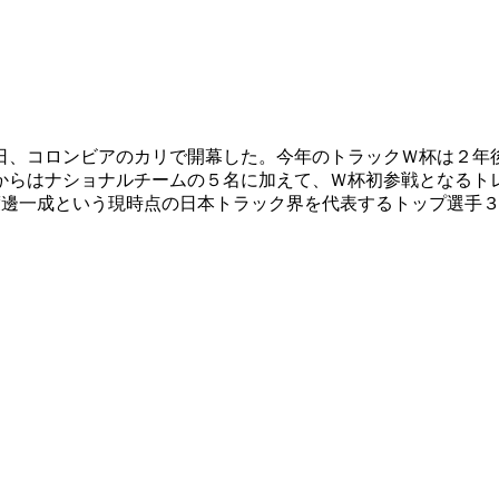
7日、コロンビアのカリで開幕した。今年のトラックＷ杯は２年
らはナショナルチームの５名に加えて、Ｗ杯初参戦となるトレー
、渡邊一成という現時点の日本トラック界を代表するトップ選手