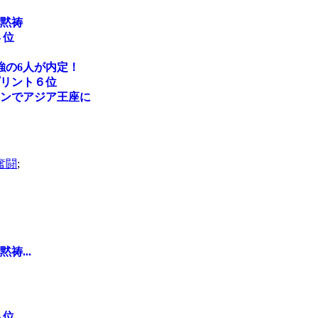
黙祷
４位
強の6人が内定！
リント６位
リンでアジア王座に
奮闘
;
...
...