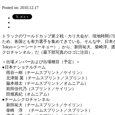
Posted on: 2010.12.17
トラックのワールドカップ第２戦・カリ大会が、現地時間1
ため、各国とも有力選手を集めてきている。そんな中、日本か
Tokyo＝シーシートーキョー）」から、新田祐大、柴崎淳
クロチャンネル」だ（最下部写真のロゴに注目）。
＜出場メンバーおよび出場種目（予定）＞
●日本ナショナルチーム
雨谷一樹（チームスプリント／ケイリン）
北津留 翼（チームスプリント／スプリント）
脇本雄太（チームスプリント／オムニアム）
前田佳代乃（スプリント／ケイリン）
田畑真紀（オムニアム）
●チームシクロチャンネル
新田祐大（チームスプリント／ケイリン）
柴崎 淳 （チームスプリント／スプリント）