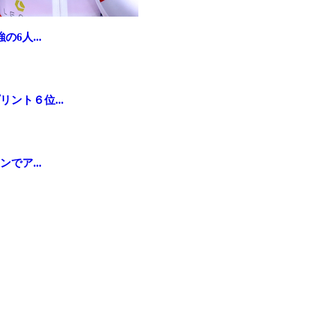
6人...
ント６位...
でア...