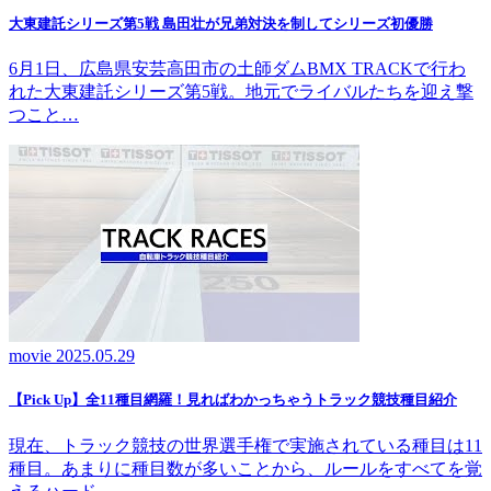
大東建託シリーズ第5戦 島田壮が兄弟対決を制してシリーズ初優勝
6月1日、広島県安芸高田市の土師ダムBMX TRACKで行わ
れた大東建託シリーズ第5戦。地元でライバルたちを迎え撃
つこと…
movie
2025.05.29
【Pick Up】全11種目網羅！見ればわかっちゃうトラック競技種目紹介
現在、トラック競技の世界選手権で実施されている種目は11
種目。あまりに種目数が多いことから、ルールをすべてを覚