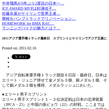
中井飛馬が5年ぶり2度目の日本一…
JCF AWARD MVPは杉浦佳子…
佐藤水菜がケイリンで世界王者…
廃校をパンプトラックでリノベーション…
HOMEWORK for BMX RAC…
ランニングバイクの魅力とは？…
2011アジア選手権トラック最終日 スプリントとケイリンでアジア王座に
Posted on: 2011.02.16
アジア自転車選手権トラック競技６日目・最終日。日本は
エリート・ジュニア併せて金メダル３個、銀メダル１個、そ
して銅メダル２個を獲得、メダルラッシュにわいた。
●エリート男子スプリント
エリート男子スプリント１－２位決定戦は日本の北津留翼
（JPCA・25）と中国の張ビョウ（22）の対戦。ここまでは