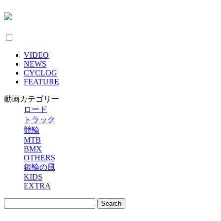
VIDEO
NEWS
CYCLOG
FEATURE
動画カテゴリー
ロード
トラック
競輪
MTB
BMX
OTHERS
銀輪の風
KIDS
EXTRA