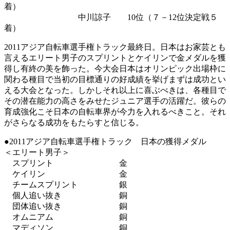
着）
中川諒子 10位（７－12位決定戦５
着）
2011アジア自転車選手権トラック最終日。日本はお家芸とも
言えるエリート男子のスプリントとケイリンで金メダルを獲
得し有終の美を飾った。今大会日本はオリンピック出場枠に
関わる種目で当初の目標通りの好成績を挙げまずは成功とい
える大会となった。しかしそれ以上に喜ぶべきは、各種目で
その潜在能力の高さをみせたジュニア選手の活躍だ。彼らの
育成強化こそ日本の自転車界が今力を入れるべきこと。それ
がさらなる成功をもたらすと信じる。
●2011アジア自転車選手権トラック 日本の獲得メダル
＜エリート男子＞
スプリント 金
ケイリン 金
チームスプリント 銀
個人追い抜き 銅
団体追い抜き 銅
オムニアム 銅
マディソン 銅