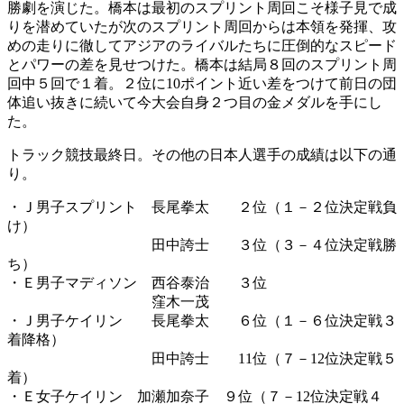
勝劇を演じた。橋本は最初のスプリント周回こそ様子見で成
りを潜めていたが次のスプリント周回からは本領を発揮、攻
めの走りに徹してアジアのライバルたちに圧倒的なスピード
とパワーの差を見せつけた。橋本は結局８回のスプリント周
回中５回で１着。２位に10ポイント近い差をつけて前日の団
体追い抜きに続いて今大会自身２つ目の金メダルを手にし
た。
トラック競技最終日。その他の日本人選手の成績は以下の通
り。
・Ｊ男子スプリント 長尾拳太 ２位（１－２位決定戦負
け）
田中誇士 ３位（３－４位決定戦勝
ち）
・Ｅ男子マディソン 西谷泰治 ３位
窪木一茂
・Ｊ男子ケイリン 長尾拳太 ６位（１－６位決定戦３
着降格）
田中誇士 11位（７－12位決定戦５
着）
・Ｅ女子ケイリン 加瀬加奈子 ９位（７－12位決定戦４