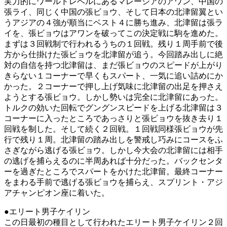
実力的にワールドレベルにあるマレーシアのアワン、中国の
張ライ、同じく中国の張ビョウ、そして日本の北津留翼とい
うアジアの４強が順当にベスト４に勝ち進み、北津留は張ラ
イを、張ビョウはアワンを破ってこの決定戦に駒を進めた。
まずは３回戦制で行われるうちの１回戦。残り１周手前で後
方から仕掛けた張ビョウを北津留が追う。今回踏み出しに絶
対の自信を持つ北津留は、まだ張ビョウのスピードが上がり
きらない１コーナーで早くもスパート、一気に追い詰めにか
かった。２コーナーで押し上げ気味に北津留の出足を押さえ
ようとする張ビョウ。しかし勢いは完全に北津留にあった。
トルクの効いた回転でグングンスピードを上げる北津留は３
コーナーに入ったところであっさりと張ビョウを抜き去り１
回戦を制した。そして続く２回戦。１回戦同様張ビョウが先
行で残り１周。北津留の踏み出しを警戒し巧みにコースをふ
さぎながら逃げる張ビョウ。しかし今大会の北津留には相手
の逃げを捕らえるのに半周あれば十分だった。バックセンタ
ーを過ぎたところでスパートをかけた北津留。最終コーナー
をまわる手前で逃げる張ビョウを捕らえ、スプリント・アジ
アチャンピオン座に着いた。
●エリート男子ケイリン
この日最初の種目として行われたエリート男子ケイリン２回