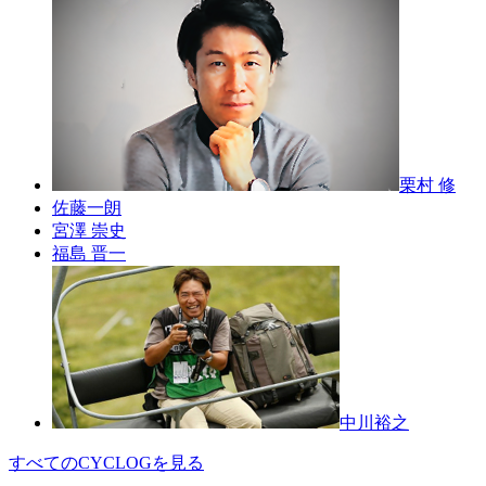
栗村 修
佐藤一朗
宮澤 崇史
福島 晋一
中川裕之
すべてのCYCLOGを見る