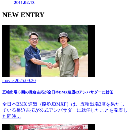
2011.02.13
NEW ENTRY
movie
2025.09.20
五輪出場３回の長迫吉拓が全日本BMX連盟のアンバサダーに就任
全日本BMX 連盟（略称JBMXF）は、五輪出場3度を果たし
ている長迫吉拓が公式アンバサダーに就任したことを発表し
た同時…