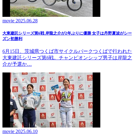
movie
2025.06.28
大東建託シリーズ第6戦 岸龍之介が2年ぶりに優勝 女子は丹野夏波がシー
ズン初勝利
6月15日、茨城県つくば市サイクルパークつくばで行われた
大東建託シリーズ第6戦。チャンピオンシップ男子は岸龍之
介が予選か…
movie
2025.06.10