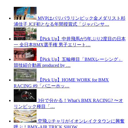
MVPはパリパラリンピック金メダリスト杉
浦佳子 JCF初となる年間授賞式「ジャパンサ…
【Pick Up】中井飛馬が5年ぶり2度目の日本
一 全日本BMX選手権 男子エリート…
【Pick Up】五輪種目「BMXレーシング」
競技紹介動画 produced by …
【Pick Up】HOME WORK for BMX
RACING #9「バニーホッ…
3分で分かる！What’s BMX RACING? 〜オ
リンピック種目「…
空飛ぶチャリがイオンレイクタウンに興奮
呼ぶ！BMX-AIR TRICK SHOW