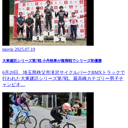
movie
2025.07.19
大東建託シリーズ第7戦 ⼩丹晄希が復帰戦でシリーズ初優勝
6月29日、埼玉県秩父市滝沢サイクルパークBMXトラックで
行われた大東建託シリーズ第7戦。最高峰カテゴリー男子チ
ャンピオ…