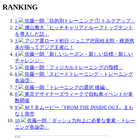
RANKING
1
佐藤一朗「目的別トレーニング ① トルクアップ」
2
腰山雅大「ヒッチキャリアとルーフトップテント
を導入した話」
3
アジア選ロード初日 ジュニア沢田桂太郎・梶原悠
未が揃ってアジア王者に！
4
佐藤一朗「新しいシーズン・新しい目標・新しい
チャレンジ」
5
佐藤一朗「フィジカルトレーニングの指標」
6
佐藤一朗「スピードトレーニング・トレーニング
各論③」
7
佐藤一朗「トレーニングの選択 後編」
8
東京デザイナーズウィークで自転車イベントが多
数開催
9
ＭＴＢムービー『FROM THE INSIDE OUT』まも
なく発売
10
佐藤一郎「ダッシュ力向上に必要な要素・トレー
ニング各論②」