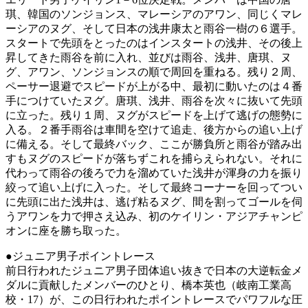
琪、韓国のソンジョンス、マレーシアのアワン、同じくマレ
ーシアのヌグ、そして日本の浅井康太と雨谷一樹の６選手。
スタートで先頭をとったのはインスタートの浅井、その後上
昇してきた雨谷を前に入れ、並びは雨谷、浅井、唐琪、ヌ
グ、アワン、ソンジョンスの順で周回を重ねる。残り２周、
ペーサー退避でスピードが上がる中、最初に動いたのは４番
手につけていたヌグ。唐琪、浅井、雨谷を次々に抜いて先頭
に立った。残り１周、ヌグがスピードを上げて逃げの態勢に
入る。２番手雨谷は車間を空けて追走、後方からの追い上げ
に備える。そして最終バック、ここが勝負所と雨谷が踏み出
すもヌグのスピードが落ちずこれを捕らえられない。それに
代わって雨谷の後ろで力を溜めていた浅井が渾身の力を振り
絞って追い上げに入った。そして最終コーナーを回ってつい
に先頭に出た浅井は、逃げ粘るヌグ、間を割ってゴールを伺
うアワンを力で押さえ込み、初のケイリン・アジアチャンピ
オンに座を勝ち取った。
●ジュニア男子ポイントレース
前日行われたジュニア男子団体追い抜きで日本の大逆転金メ
ダルに貢献したメンバーのひとり、橋本英也（岐南工業高
校・17）が、この日行われたポイントレースでパワフルな圧