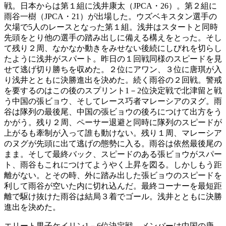
戦。日本からは第１組に浅井康太（JPCA・26）。第２組に
雨谷一樹（JPCA・21）が出場した。ウズベキスタン選手の
欠場で5人のレースとなった第１組。浅井はスタートと同時
先頭をとり他の選手の踏み出しに備える構えをとった。そし
て残り２周、なかなか動きをみせない後続にしびれを切らし
たように浅井がスパート。昨日の１回戦同様のスピードを見
せて逃げ切り勝ちを収めた。２位にアワン、３位に唐琪が入
り浅井とともに決勝進出を決めた。続く雨谷の２回戦。警戒
を要するのはこの後のスプリント1－2位決定戦で北津留と戦
う中国の張ビョウ、そしてレース巧者マレーシアのヌグ。雨
谷は隊列の最後尾、中国の張ビョウの後ろにつけて出方をう
かがう。残り２周、ペーサー退避と同時に隊列のスピードが
上がるも牽制が入って誰も動けない。残り１周、マレーシア
のヌグが先頭に出て逃げの態勢に入る。雨谷は依然最後尾の
まま。そして最終バック、スピードのある張ビョウがスパー
ト、雨谷もこれにつけてようやく上昇を図る。しかしもう距
離がない。とその時、外に踏み出した張ビョウのスピードを
利して雨谷が空いた内に切れ込んだ。最終コーナーを最短距
離で駆け抜けた雨谷は結局３着でゴール。浅井とともに決勝
進出を決めた。
エリート男子ケイリン1－6位決定戦。メンバーは中国の唐