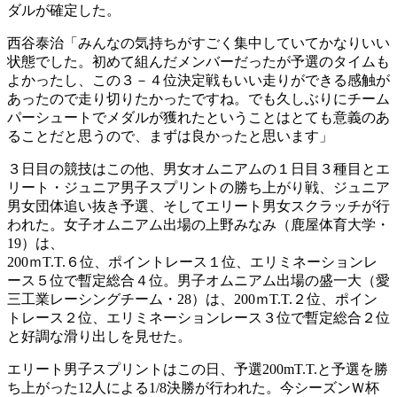
ダルが確定した。
西谷泰治「みんなの気持ちがすごく集中していてかなりいい
状態でした。初めて組んだメンバーだったが予選のタイムも
よかったし、この３－４位決定戦もいい走りができる感触が
あったので走り切りたかったですね。でも久しぶりにチーム
パーシュートでメダルが獲れたということはとても意義のあ
ることだと思うので、まずは良かったと思います」
３日目の競技はこの他、男女オムニアムの１日目３種目とエ
リート・ジュニア男子スプリントの勝ち上がり戦、ジュニア
男女団体追い抜き予選、そしてエリート男女スクラッチが行
われた。女子オムニアム出場の上野みなみ（鹿屋体育大学・
19）は、
200ｍT.T.６位、ポイントレース１位、エリミネーションレ
ース５位で暫定総合４位。男子オムニアム出場の盛一大（愛
三工業レーシングチーム・28）は、200ｍT.T.２位、ポイン
トレース２位、エリミネーションレース３位で暫定総合２位
と好調な滑り出しを見せた。
エリート男子スプリントはこの日、予選200mT.T.と予選を勝
ち上がった12人による1/8決勝が行われた。今シーズンＷ杯