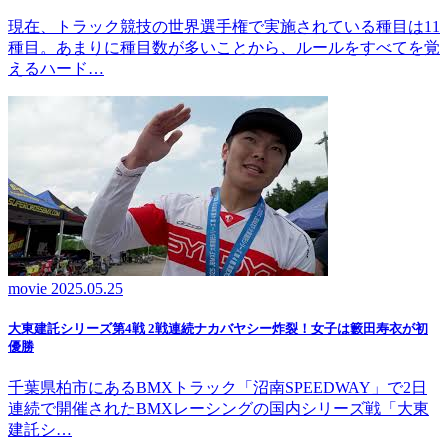
現在、トラック競技の世界選手権で実施されている種目は11
種目。あまりに種目数が多いことから、ルールをすべてを覚
えるハード…
movie
2025.05.25
大東建託シリーズ第4戦 2戦連続ナカバヤシー炸裂！女子は籔田寿衣が初
優勝
千葉県柏市にあるBMXトラック「沼南SPEEDWAY」で2日
連続で開催されたBMXレーシングの国内シリーズ戦「大東
建託シ…