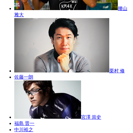
腰山
雅大
栗村 修
佐藤一朗
宮澤 崇史
福島 晋一
中川裕之