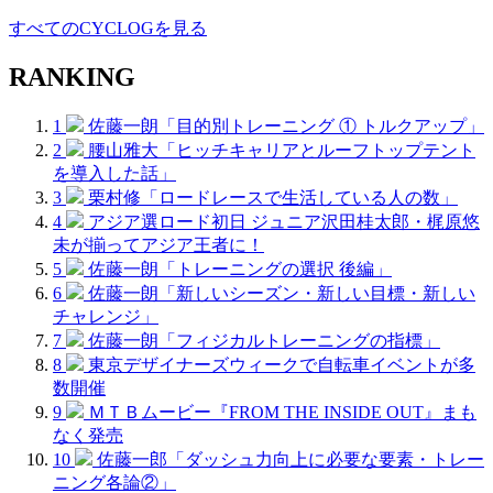
すべてのCYCLOGを見る
RANKING
1
佐藤一朗「目的別トレーニング ① トルクアップ」
2
腰山雅大「ヒッチキャリアとルーフトップテント
を導入した話」
3
栗村修「ロードレースで生活している人の数」
4
アジア選ロード初日 ジュニア沢田桂太郎・梶原悠
未が揃ってアジア王者に！
5
佐藤一朗「トレーニングの選択 後編」
6
佐藤一朗「新しいシーズン・新しい目標・新しい
チャレンジ」
7
佐藤一朗「フィジカルトレーニングの指標」
8
東京デザイナーズウィークで自転車イベントが多
数開催
9
ＭＴＢムービー『FROM THE INSIDE OUT』まも
なく発売
10
佐藤一郎「ダッシュ力向上に必要な要素・トレー
ニング各論②」