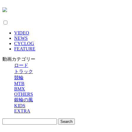
VIDEO
NEWS
CYCLOG
FEATURE
動画カテゴリー
ロード
トラック
競輪
MTB
BMX
OTHERS
銀輪の風
KIDS
EXTRA