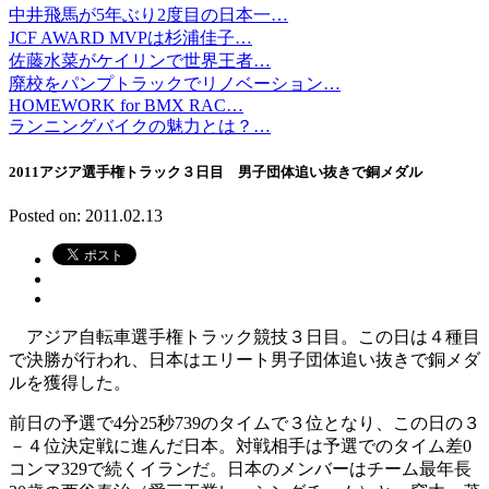
中井飛馬が5年ぶり2度目の日本一…
JCF AWARD MVPは杉浦佳子…
佐藤水菜がケイリンで世界王者…
廃校をパンプトラックでリノベーション…
HOMEWORK for BMX RAC…
ランニングバイクの魅力とは？…
2011アジア選手権トラック３日目 男子団体追い抜きで銅メダル
Posted on: 2011.02.13
アジア自転車選手権トラック競技３日目。この日は４種目
で決勝が行われ、日本はエリート男子団体追い抜きで銅メダ
ルを獲得した。
前日の予選で4分25秒739のタイムで３位となり、この日の３
－４位決定戦に進んだ日本。対戦相手は予選でのタイム差0
コンマ329で続くイランだ。日本のメンバーはチーム最年長