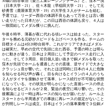
30歳の西谷泰治（愛三工業レーシングチーム）と、窪木一茂
（日本大学・21）、佐々木龍（早稲田大学・21）、そして元
砂勇雪（鹿屋体育大学・19）の大学生３人がチームを組む。
予選では、リーダー西谷の体調不良もあって万全とは言い難
い走りだった日本だが、この日は西谷の体調も戻り、４人は
一致団結してメダル獲りに挑んだ。
午後６時半、薄暮が夜に代わる頃レースは始まった。スター
ターを務める元砂がスピードを上げペースを作る。チームの
目標タイムは4分20秒台前半。これがクリアできればメダル
は確実だ。早めの交代で先頭に出た西谷。予選の時とは明ら
かに動きが違う。日本は２周目にして予定のペース走行に入
った。そして３周目、前日個人追い抜きで銅メダルを取った
窪木が先頭でホームを通過したその直後、逆サイドで大きな
クラッシュ音が響いた。それとほぼ同時に日本の４人に危険
を知らせる叫び声が轟く。目を向けるとイランの４人のうち
２人がタイヤを接触させて落車、レース続行が不可能な状態
になっている。その状況が明らかになった直後レースの停止
を知らせるピストルが２発、緊迫の夜空に鳴り響いた。その
後審議により一時は再レースの知らせが届いたが、ルール上
スタートから半周過ぎての事故に再レースの規定がないこと
が判明しレースは成立。日本はイランの落車棄権で３位銅メ