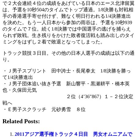
で２大会連続４位の成績をあげている日本のエース北津留翼
は、予選を10秒504のタイムでトップ通過。1/8決勝も対戦相
手の香港選手寄せ付けず、難なく明日行われる1/4決勝進出
を決めた。もう一人日本から参加の雨谷は、予選を10秒939
のタイムで７位。続く1/8決勝では中国選手の逃げを捕らえ
られず敗戦。生き残りをかけた敗者復活戦も踏み出しのタイ
ミングをはずし２着で敗退となってしまった。
トラック競技３日目。その他の日本人選手の成績は以下の通
り。
・Ｊ男子スプリント 田中誇士・長尾拳太 1/8決勝を勝っ
て1/4決勝進出
・Ｊ男子団体追い抜き予選 新山響平・黒瀬耕平・橋本英
也・久保田元気
２位（4’36″867）１－２位決定
戦へ
・Ｅ男子スクラッチ 元砂勇雪 ８位
Related Posts:
2011アジア選手権トラック４日目 男女オムニアムで