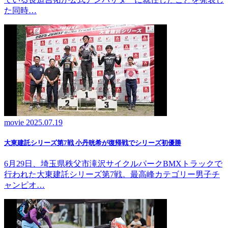
た同時…
movie
2025.07.19
大東建託シリーズ第7戦 ⼩丹晄希が復帰戦でシリーズ初優勝
6月29日、埼玉県秩父市滝沢サイクルパークBMXトラックで
行われた大東建託シリーズ第7戦。最高峰カテゴリー男子チ
ャンピオ…