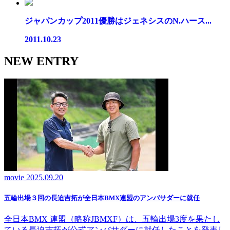
ジャパンカップ2011優勝はジェネシスのN.ハース...
2011.10.23
NEW ENTRY
movie
2025.09.20
五輪出場３回の長迫吉拓が全日本BMX連盟のアンバサダーに就任
全日本BMX 連盟（略称JBMXF）は、五輪出場3度を果たし
ている長迫吉拓が公式アンバサダーに就任したことを発表し