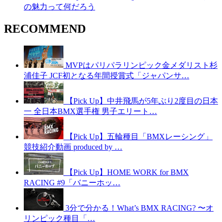
の魅力って何だろう
RECOMMEND
MVPはパリパラリンピック金メダリスト杉
浦佳子 JCF初となる年間授賞式「ジャパンサ…
【Pick Up】中井飛馬が5年ぶり2度目の日本
一 全日本BMX選手権 男子エリート…
【Pick Up】五輪種目「BMXレーシング」
競技紹介動画 produced by …
【Pick Up】HOME WORK for BMX
RACING #9「バニーホッ…
3分で分かる！What’s BMX RACING? 〜オ
リンピック種目「…