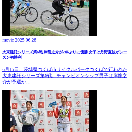
movie
2025.06.28
大東建託シリーズ第6戦 岸龍之介が2年ぶりに優勝 女子は丹野夏波がシー
ズン初勝利
6月15日、茨城県つくば市サイクルパークつくばで行われた
大東建託シリーズ第6戦。チャンピオンシップ男子は岸龍之
介が予選か…