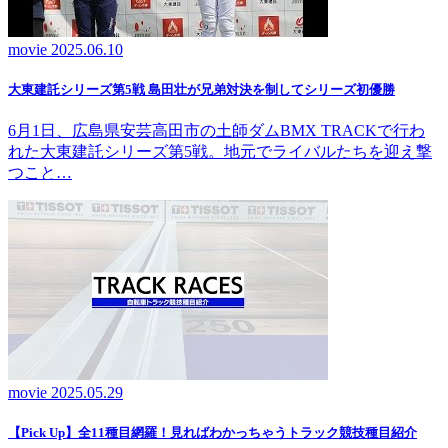
movie
2025.06.10
大東建託シリーズ第5戦 島田壮が兄弟対決を制してシリーズ初優勝
6月1日、広島県安芸高田市の土師ダムBMX TRACKで行わ
れた大東建託シリーズ第5戦。地元でライバルたちを迎え撃
つこと…
movie
2025.05.29
【Pick Up】全11種目網羅！見ればわかっちゃうトラック競技種目紹介