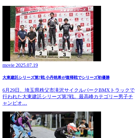
movie
2025.07.19
大東建託シリーズ第7戦 ⼩丹晄希が復帰戦でシリーズ初優勝
6月29日、埼玉県秩父市滝沢サイクルパークBMXトラックで
行われた大東建託シリーズ第7戦。最高峰カテゴリー男子チ
ャンピオ…