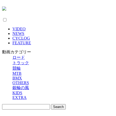
VIDEO
NEWS
CYCLOG
FEATURE
動画カテゴリー
ロード
トラック
競輪
MTB
BMX
OTHERS
銀輪の風
KIDS
EXTRA