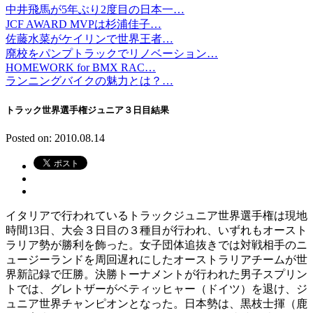
中井飛馬が5年ぶり2度目の日本一…
JCF AWARD MVPは杉浦佳子…
佐藤水菜がケイリンで世界王者…
廃校をパンプトラックでリノベーション…
HOMEWORK for BMX RAC…
ランニングバイクの魅力とは？…
トラック世界選手権ジュニア３日目結果
Posted on: 2010.08.14
イタリアで行われているトラックジュニア世界選手権は現地
時間13日、大会３日目の３種目が行われ、いずれもオースト
ラリア勢が勝利を飾った。女子団体追抜きでは対戦相手のニ
ュージーランドを周回遅れにしたオーストラリアチームが世
界新記録で圧勝。決勝トーナメントが行われた男子スプリン
トでは、グレトザーがベティッヒャー（ドイツ）を退け、ジ
ュニア世界チャンピオンとなった。日本勢は、黒枝士揮（鹿