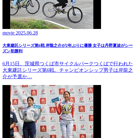
movie
2025.06.28
大東建託シリーズ第6戦 岸龍之介が2年ぶりに優勝 女子は丹野夏波がシー
ズン初勝利
6月15日、茨城県つくば市サイクルパークつくばで行われた
大東建託シリーズ第6戦。チャンピオンシップ男子は岸龍之
介が予選か…