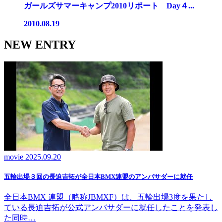
ガールズサマーキャンプ2010リポート Day４...
2010.08.19
NEW ENTRY
movie
2025.09.20
五輪出場３回の長迫吉拓が全日本BMX連盟のアンバサダーに就任
全日本BMX 連盟（略称JBMXF）は、五輪出場3度を果たし
ている長迫吉拓が公式アンバサダーに就任したことを発表し
た同時…