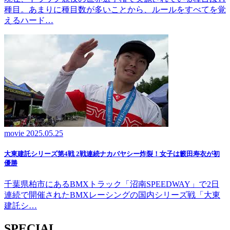
種目。あまりに種目数が多いことから、ルールをすべてを覚
えるハード…
movie
2025.05.25
大東建託シリーズ第4戦 2戦連続ナカバヤシー炸裂！女子は籔田寿衣が初
優勝
千葉県柏市にあるBMXトラック「沼南SPEEDWAY」で2日
連続で開催されたBMXレーシングの国内シリーズ戦「大東
建託シ…
SPECIAL