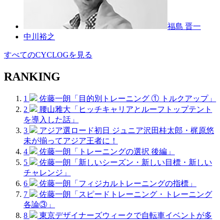
福島 晋一
中川裕之
すべてのCYCLOGを見る
RANKING
1
佐藤一朗「目的別トレーニング ① トルクアップ」
2
腰山雅大「ヒッチキャリアとルーフトップテント
を導入した話」
3
アジア選ロード初日 ジュニア沢田桂太郎・梶原悠
未が揃ってアジア王者に！
4
佐藤一朗「トレーニングの選択 後編」
5
佐藤一朗「新しいシーズン・新しい目標・新しい
チャレンジ」
6
佐藤一朗「フィジカルトレーニングの指標」
7
佐藤一朗「スピードトレーニング・トレーニング
各論③」
8
東京デザイナーズウィークで自転車イベントが多