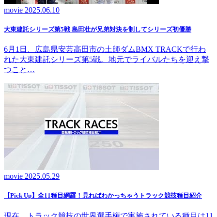
movie
2025.06.10
大東建託シリーズ第5戦 島田壮が兄弟対決を制してシリーズ初優勝
6月1日、広島県安芸高田市の土師ダムBMX TRACKで行わ
れた大東建託シリーズ第5戦。地元でライバルたちを迎え撃
つこと…
movie
2025.05.29
【Pick Up】全11種目網羅！見ればわかっちゃうトラック競技種目紹介
現在、トラック競技の世界選手権で実施されている種目は11