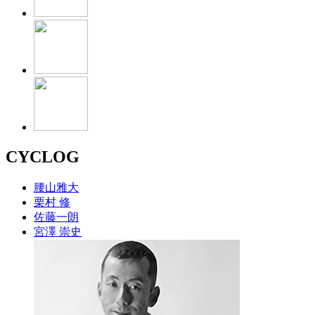
CYCLOG
腰山雅大
栗村 修
佐藤一朗
宮澤 崇史