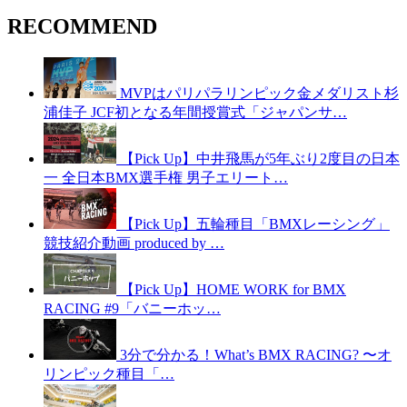
RECOMMEND
MVPはパリパラリンピック金メダリスト杉
浦佳子 JCF初となる年間授賞式「ジャパンサ…
【Pick Up】中井飛馬が5年ぶり2度目の日本
一 全日本BMX選手権 男子エリート…
【Pick Up】五輪種目「BMXレーシング」
競技紹介動画 produced by …
【Pick Up】HOME WORK for BMX
RACING #9「バニーホッ…
3分で分かる！What’s BMX RACING? 〜オ
リンピック種目「…