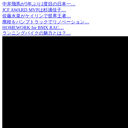
中井飛馬が5年ぶり2度目の日本一…
JCF AWARD MVPは杉浦佳子…
佐藤水菜がケイリンで世界王者…
廃校をパンプトラックでリノベーション…
HOMEWORK for BMX RAC…
ランニングバイクの魅力とは？…