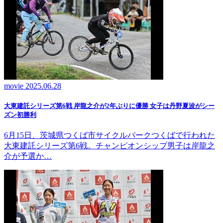
movie
2025.06.28
大東建託シリーズ第6戦 岸龍之介が2年ぶりに優勝 女子は丹野夏波がシー
ズン初勝利
6月15日、茨城県つくば市サイクルパークつくばで行われた
大東建託シリーズ第6戦。チャンピオンシップ男子は岸龍之
介が予選か…