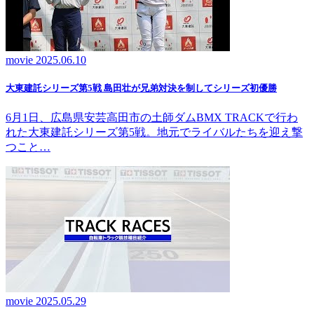
movie
2025.06.10
大東建託シリーズ第5戦 島田壮が兄弟対決を制してシリーズ初優勝
6月1日、広島県安芸高田市の土師ダムBMX TRACKで行わ
れた大東建託シリーズ第5戦。地元でライバルたちを迎え撃
つこと…
movie
2025.05.29