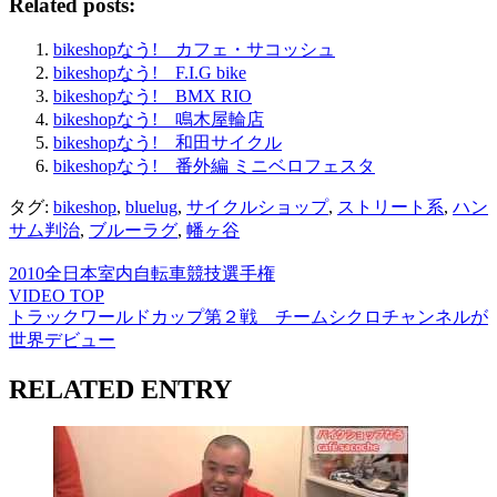
Related posts:
bikeshopなう! カフェ・サコッシュ
bikeshopなう! F.I.G bike
bikeshopなう! BMX RIO
bikeshopなう! 鳴木屋輪店
bikeshopなう! 和田サイクル
bikeshopなう! 番外編 ミニベロフェスタ
タグ:
bikeshop
,
bluelug
,
サイクルショップ
,
ストリート系
,
ハン
サム判治
,
ブルーラグ
,
幡ヶ谷
2010全日本室内自転車競技選手権
VIDEO TOP
トラックワールドカップ第２戦 チームシクロチャンネルが
世界デビュー
RELATED ENTRY