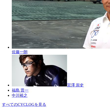
佐藤一朗
宮澤 崇史
福島 晋一
中川裕之
すべてのCYCLOGを見る