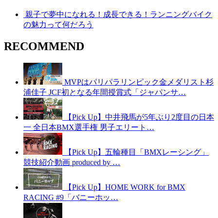
親子で夢中になれる！成長できる！ランニングバイク
の魅力って何だろう
RECOMMEND
MVPはパリパラリンピック金メダリスト杉
浦佳子 JCF初となる年間授賞式「ジャパンサ…
【Pick Up】中井飛馬が5年ぶり2度目の日本
一 全日本BMX選手権 男子エリート…
【Pick Up】五輪種目「BMXレーシング」
競技紹介動画 produced by …
【Pick Up】HOME WORK for BMX
RACING #9「バニーホッ…