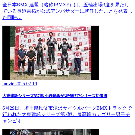
全日本BMX 連盟（略称JBMXF）は、五輪出場3度を果たし
ている長迫吉拓が公式アンバサダーに就任したことを発表し
た同時…
movie
2025.07.19
大東建託シリーズ第7戦 ⼩丹晄希が復帰戦でシリーズ初優勝
6月29日、埼玉県秩父市滝沢サイクルパークBMXトラックで
行われた大東建託シリーズ第7戦。最高峰カテゴリー男子チ
ャンピオ…