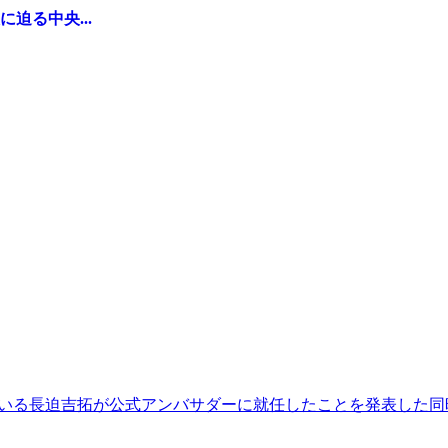
迫る中央...
している長迫吉拓が公式アンバサダーに就任したことを発表した同