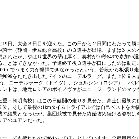
クは19日、大会３日目を迎えた。この日から２日間にわたって
誇士（静岡・伊豆総合高校）の３選手が出場、まずは24人の本
が、やはり世界の壁は厚く、奥村が10秒649で参加55選手中26
ることはできなかった。予選終了後３選手が口にしたのは助走
00ｍでうまく力が発揮できなかったという。普段から板張り
秒899をたたき出したドイツのニーデルラーグ。また上位９人
われ、ニーデルラーグ（ドイツ）、シュルシン（ロシア）、パ
リントは、地元ロシアのボイノヴァがニュージーランドのマッ
・朝明高校）はこの日健闘の走りを見せた。高士は最初の種目個人
。そして最後の1kmタイムトライアルでは自己ベストを大幅に更
残す結果となったが、集団競技で見せた終始攻め続ける姿勢は
リアのユアンだった。
す。でも疲れたので終わってほっとしています。全種目気合いを