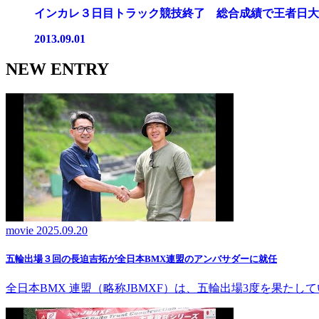
インカレ３日目トラック競技終了 総合成績で王者日大に
2013.09.01
NEW ENTRY
movie
2025.09.20
五輪出場３回の長迫吉拓が全日本BMX連盟のアンバサダーに就任
全日本BMX 連盟（略称JBMXF）は、五輪出場3度を果た