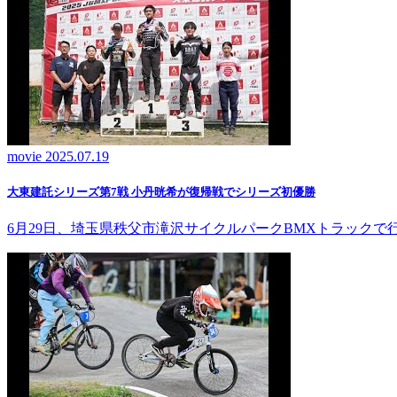
movie
2025.07.19
大東建託シリーズ第7戦 ⼩丹晄希が復帰戦でシリーズ初優勝
6月29日、埼玉県秩父市滝沢サイクルパークBMXトラック