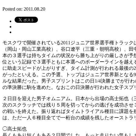
Posted on: 2011.08.20
モスクワで開催されている2011ジュニア世界選手権トラッ
（岡山・岡山工業高校）、谷口遼平（三重・朝明高校）、田中
本の３選手は持ちタイムの状況から勝ち上がりの厳しさが予想された
位という記録で３選手ともに本選へのボーダーラインを越え
に助走スピードが上がりすぎ、タイム計測が行われる最後の2
がったといえる。この予選、トップはジュニア世界新となる9
ルな結果だった。男子スプリントはこの日1/4決勝までが行
の準決勝に駒を進めた。なおこの日決勝が行われた女子スプ
２日目を迎えた男子オムニアム。日本から出場の高士拓也（三重
次のスクラッチでは残り５周を切ってからの逃げを成功させ３位
の戦いを終えた。振り返ればタイムトライアル種目に課題を
は、ただ一人６種目全てで一桁台の成績を残したオーストラ
◯高士拓也
長くもあり短くもある２日間でした。もっと走りたい気もしま