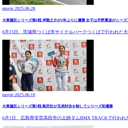
movie
2025.06.28
大東建託シリーズ第6戦 岸龍之介が2年ぶりに優勝 女子は丹野夏波がシーズ
6月15日、茨城県つくば市サイクルパークつくばで行われた
movie
2025.06.10
大東建託シリーズ第5戦 島田壮が兄弟対決を制してシリーズ初優勝
6月1日、広島県安芸高田市の土師ダムBMX TRACKで行