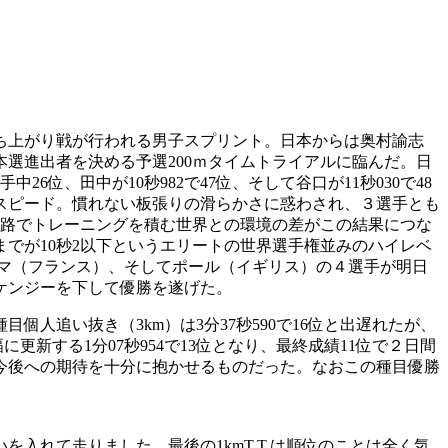
勝ち上がり戦が行われる男子スプリント。日本からは奥村諭志
選進出者を決める予選200ｍタイムトライアルに臨んだ。日
位、田中が10秒982で47位、そして谷口が11秒030で48
スピード。慣れない板張りの滑らかさに惑わされ、３選手とも
走路でトレーニングを積む世界との環境の差がこの結果につな
までが10秒2以下というエリートの世界選手権並みのハイレベ
ルマ（フランス）、そしてポール（イギリス）の４選手が明日
ケンジーを下して優勝を遂げた。
追い抜き（3km）は3分37秒590で16位と出遅れたが、
新する1分07秒954で13位となり、最終成績11位で２日間
今後への期待を十分に抱かせるものだった。なおこの種目優勝
入れて走りました。最後の1kmT.T.は順位のことは全く気