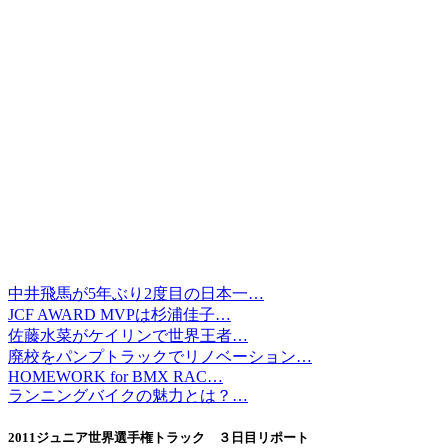
中井飛馬が5年ぶり2度目の日本一…
JCF AWARD MVPは杉浦佳子…
佐藤水菜がケイリンで世界王者…
廃校をパンプトラックでリノベーション…
HOMEWORK for BMX RAC…
ランニングバイクの魅力とは？…
2011ジュニア世界選手権トラック ３日目リポート