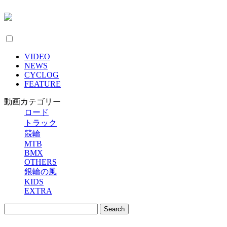
VIDEO
NEWS
CYCLOG
FEATURE
動画カテゴリー
ロード
トラック
競輪
MTB
BMX
OTHERS
銀輪の風
KIDS
EXTRA