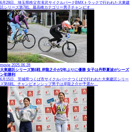
6月29日、埼玉県秩父市滝沢サイクルパークBMXトラックで行われた大東建
託シリーズ第7戦。最高峰カテゴリー男子チャンピオ…
movie
2025.06.28
大東建託シリーズ第6戦 岸龍之介が2年ぶりに優勝 女子は丹野夏波がシーズ
ン初勝利
6月15日、茨城県つくば市サイクルパークつくばで行われた大東建託シリー
ズ第6戦。チャンピオンシップ男子は岸龍之介が予選か…