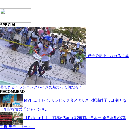
SPECIAL
親子で夢中になれる！成
長できる！ランニングバイクの魅力って何だろう
RECOMMEND
MVPはパリパラリンピック金メダリスト杉浦佳子 JCF初とな
る年間授賞式「ジャパンサ…
【Pick Up】中井飛馬が5年ぶり2度目の日本一 全日本BMX選
手権 男子エリート…