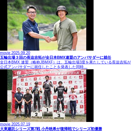
movie
2025.09.20
五輪出場３回の長迫吉拓が全日本BMX連盟のアンバサダーに就任
全日本BMX 連盟（略称JBMXF）は、五輪出場3度を果たしている長迫吉拓が
公式アンバサダーに就任したことを発表した同時…
movie
2025.07.19
大東建託シリーズ第7戦 ⼩丹晄希が復帰戦でシリーズ初優勝