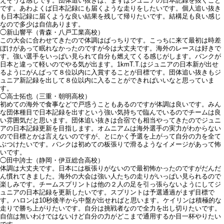
えそうな感じです。団体追い抜きは、まずはジュニアの日本記録を抜くこと
です。あわよくば日本記録にも届くような走りをしたいです。個人追い抜き
も日本記録に届くような良い結果を残して帰りたいです。結構足も良い感じ
なので多少は自信あります。
◯新山響平（青森・八戸工業高校）
この大会に合わせてきたので体調はばっちりです。こっちに来て最初は時差
ぼけがあって眠れなかったのですが今は大丈夫です。海外のレースは好きで
す。強い選手をいっぱい見られて自分も燃えてくる感じがします。バンクが
日本と違って軽いのでやる気が出ます。1kmT.T.はジュニアの日本新が出せ
るようにがんばって８位以内に入賞することが目標です。団体追い抜きもジ
ュニア新記録を出して８位以内に入ることができればいいなと思っていま
す。
◯高士拓也（三重・朝明高校）
初めての海外で食事などで戸惑うこともあるのですが体調は良いです。みん
な団体種目で日本記録を出すという強い気持ちで臨んでいるのでチームは良
い雰囲気だと思います。団体追い抜きは合宿でも相当やってきたのでジュニ
アの日本記録更新を目指します。オムニアムは海外選手の実力がわからない
ので目標とかは言えないのですが、とにかく予選を上がって自分の力を全て
ぶつけたいです。バンクは初めての板張りで滑るようなイメージがあって怖
いです。
◯田中誇士（静岡・伊豆総合高校）
体調は大丈夫です。日本には板張りがないので最初怖かったのですがだんだ
ん慣れてきました。海外の大会は強い人たちの走りがいっぱい見られるので
楽しみです。チームスプリントは他の２人の足を引っ張らないようにしてジ
ュニアの日本記録を更新したいです。スプリントは予選通過がまず目標で
す。ハロンは10秒後半から中盤が出せればと思います。ケイリンは積極的な
走りで勝ち上がりたいです。自分は挑戦者なので全力を出し切りたいです。
自信は無いわけではないけど自分の力がどこまで通用するか目一杯やりたい