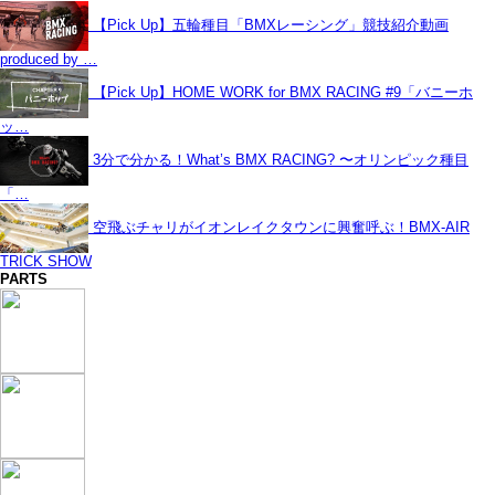
【Pick Up】五輪種目「BMXレーシング」競技紹介動画
produced by …
【Pick Up】HOME WORK for BMX RACING #9「バニーホ
ッ…
3分で分かる！What’s BMX RACING? 〜オリンピック種目
「…
空飛ぶチャリがイオンレイクタウンに興奮呼ぶ！BMX-AIR
TRICK SHOW
PARTS