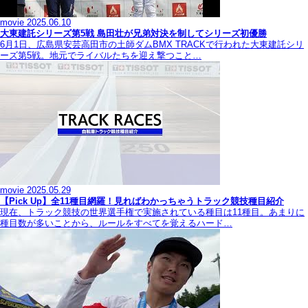
movie
2025.06.10
大東建託シリーズ第5戦 島田壮が兄弟対決を制してシリーズ初優勝
6月1日、広島県安芸高田市の土師ダムBMX TRACKで行われた大東建託シリ
ーズ第5戦。地元でライバルたちを迎え撃つこと…
movie
2025.05.29
【Pick Up】全11種目網羅！見ればわかっちゃうトラック競技種目紹介
現在、トラック競技の世界選手権で実施されている種目は11種目。あまりに
種目数が多いことから、ルールをすべてを覚えるハード…