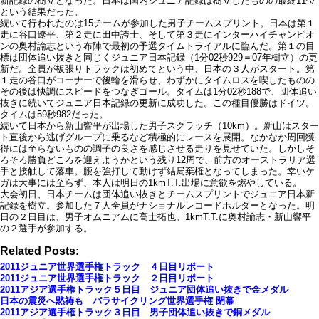
新記録の樹立となった。日本は国内ジュニア記録は樹立したものの最終11位
という結果だった。
続いて行われたのは15チームが参加した男子チームスプリント。日本は第１
走に谷口遼平、第２走に田中誇士、そして第３走にインターハイチャンピオ
ンの奥村諭志という布陣で最初の予選タイムトライアルに臨んだ。第１の目
標は団体追い抜きと同じくジュニア日本記録（1分02秒929＝07年樹立）の更
新だ。全員が板張りトラックは初めてという中、日本の３人がスタート。第
１走の谷口がコーナーで後輪を滑らせ、わずかにタイムロスを喫したものの
その後は快調にスピードをつなぎゴール。タイムは1分02秒188で、団体追い
抜きに続いてジュニア日本記録の更新に成功した。この種目優勝はドイツ。
タイムは59秒982だった。
続いて日本から新山響平が出場した男子スクラッチ（10km）。新山はスター
ト直後から逃げグループに乗るなど積極的にレースを展開。なかなか周回獲
得には至らないものの調子の良さを感じさせる走りを見せていた。しかしそ
ろそろ勝負どころを迎えようかという残り12周で、前方のオーストラリア選
手と接触して落車。腰を強打して動けず結局棄権となってしまった。幸いケ
ガは大事には至らず、本人は明日の1kmT.T.出場に意欲を燃やしている。
大会初日、日本チームは団体追い抜きとチームスプリントでジュニア日本新
記録を樹立。参加した７人全員がナショナルレコードホルダーとなった。明
日の２日目は、男子オムニアムに高士拓也。1kmT.T.に奥村諭志・新山響平
の２選手が参加する。
Related Posts:
2011ジュニア世界選手権トラック ４日目リポート
2011ジュニア世界選手権トラック ２日目リポート
2011アジア選手権トラック５日目 ジュニア団体追い抜きで金メダル
日本の震災へ黙祷も パラサイクリング世界選手権 閉幕
2011アジア選手権トラック３日目 男子団体追い抜きで銅メダル