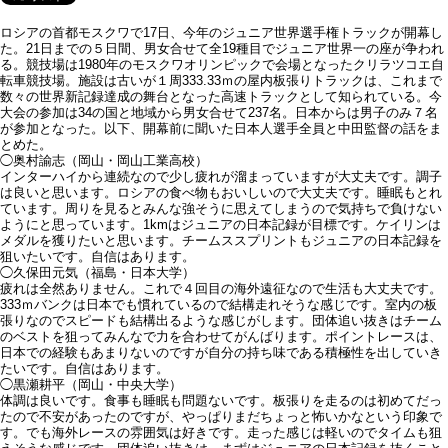
ロシアの首都モスクワで17日、今年のジュニア世界選手権トラックが開幕し
た。21日までの５日間、男女合せて全19種目でジュニア世界一の座が争われ
る。競技場は1980年のモスクワオリンピックで会場となったクリラツコエ自
転車競技場。施設は古いが１周333.33ｍの屋内板張りトラックは、これまで
数々の世界新記録達成の舞台となった高速トラックとして知られている。今
大会の参加は34の国と地域から男女合せて237名。日本からは男子のみ７名
が参加となった。以下、開幕前に聞いた日本人選手全員と中田監督の話をま
とめた。
◯奥村諭志（岡山・岡山工業高校）
インターハイから連続なので少し疲れが溜まっていますが大丈夫です。調子
は良いと思います。ロシアの食べ物もおいしいので大丈夫です。睡眠もとれ
ています。周りを見るとみんな強そうに思えてしまうので気持ちで負けない
ようにと思っています。1kmはジュニアの日本記録が目標です。ケイリンは
メダルを獲りたいと思います。チームススプリントもジュニアの日本記録を
狙いたいです。自信はあります。
◯久保田元気（福島・日本大学）
疲れは全然ありません。これで４回目の海外遠征なので生活も大丈夫です。
333ｍバンクは日本でも慣れているので結構走れそうな感じです。室内の板
張りなのでスピードも結構出るような感じがします。団体追い抜きはチーム
のベストを狙ってみんなで力を合わせてがんばります。ポイントレースは、
日本での経験もあまりないのですが自分の持ち味である積極性を出していき
たいです。自信はあります。
◯黒瀬耕平（岡山・中央大学）
体調は良いです。食事も睡眠も問題ないです。板張りを走るのは初めてだっ
たので不安があったのですが、やっぱりまだちょっと怖いかなという印象で
す。でも海外レースの雰囲気は好きです。走った感じは軽いのでタイムも狙