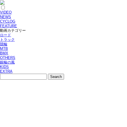
VIDEO
NEWS
CYCLOG
FEATURE
動画カテゴリー
ロード
トラック
競輪
MTB
BMX
OTHERS
銀輪の風
KIDS
EXTRA