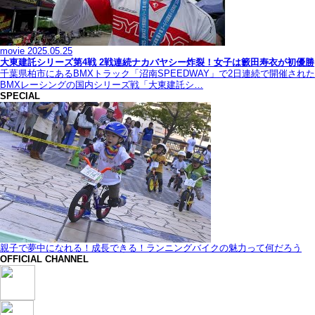
movie
2025.05.25
大東建託シリーズ第4戦 2戦連続ナカバヤシー炸裂！女子は籔田寿衣が初優勝
千葉県柏市にあるBMXトラック「沼南SPEEDWAY」で2日連続で開催された
BMXレーシングの国内シリーズ戦「大東建託シ…
SPECIAL
親子で夢中になれる！成長できる！ランニングバイクの魅力って何だろう
OFFICIAL CHANNEL