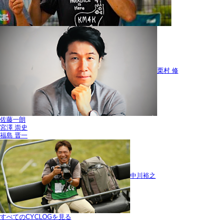
栗村 修
佐藤一朗
宮澤 崇史
福島 晋一
中川裕之
すべてのCYCLOGを見る