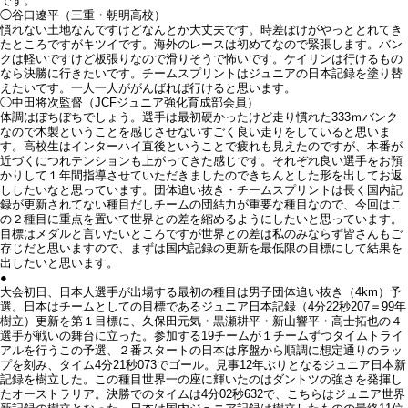
です。
◯谷口遼平（三重・朝明高校）
慣れない土地なんですけどなんとか大丈夫です。時差ぼけがやっととれてき
たところですがキツイです。海外のレースは初めてなので緊張します。バン
クは軽いですけど板張りなので滑りそうで怖いです。ケイリンは行けるもの
なら決勝に行きたいです。チームスプリントはジュニアの日本記録を塗り替
えたいです。一人一人ががんばれば行けると思います。
◯中田将次監督（JCFジュニア強化育成部会員）
体調はぼちぼちでしょう。選手は最初硬かったけど走り慣れた333ｍバンク
なので木製ということを感じさせないすごく良い走りをしていると思いま
す。高校生はインターハイ直後ということで疲れも見えたのですが、本番が
近づくにつれテンションも上がってきた感じです。それぞれ良い選手をお預
かりして１年間指導させていただきましたのできちんとした形を出してお返
ししたいなと思っています。団体追い抜き・チームスプリントは長く国内記
録が更新されてない種目だしチームの団結力が重要な種目なので、今回はこ
の２種目に重点を置いて世界との差を縮めるようにしたいと思っています。
目標はメダルと言いたいところですが世界との差は私のみならず皆さんもご
存じだと思いますので、まずは国内記録の更新を最低限の目標にして結果を
出したいと思います。
●
大会初日、日本人選手が出場する最初の種目は男子団体追い抜き（4km）予
選。日本はチームとしての目標であるジュニア日本記録（4分22秒207＝99年
樹立）更新を第１目標に、久保田元気・黒瀬耕平・新山響平・高士拓也の４
選手が戦いの舞台に立った。参加する19チームが１チームずつタイムトライ
アルを行うこの予選、２番スタートの日本は序盤から順調に想定通りのラッ
プを刻み、タイム4分21秒073でゴール。見事12年ぶりとなるジュニア日本新
記録を樹立した。この種目世界一の座に輝いたのはダントツの強さを発揮し
たオーストラリア。決勝でのタイムは4分02秒632で、こちらはジュニア世界