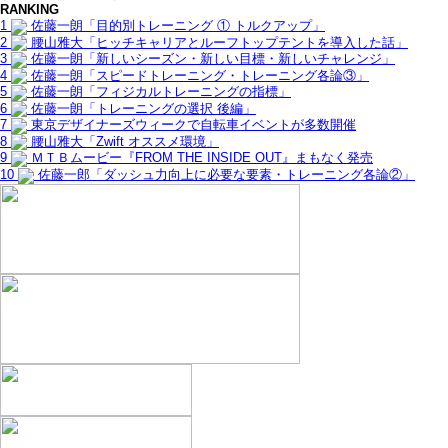
RANKING
1
佐藤一朗「目的別トレーニング ① トルクアップ」
2
腰山雅大「ヒッチキャリアとルーフトップテントを導入した話」
3
佐藤一朗「新しいシーズン・新しい目標・新しいチャレンジ」
4
佐藤一朗「スピードトレーニング・トレーニング各論③」
5
佐藤一朗「フィジカルトレーニングの指標」
6
佐藤一朗「トレーニングの選択 後編」
7
東京デザイナーズウィークで自転車イベントが多数開催
8
腰山雅大「Zwift オススメ環境」
9
ＭＴＢムービー『FROM THE INSIDE OUT』まもなく発売
10
佐藤一郎「ダッシュ力向上に必要な要素・トレーニング各論②」