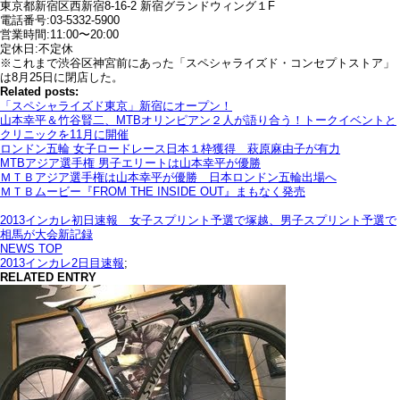
東京都新宿区西新宿8-16-2 新宿グランドウィング１F
電話番号:03-5332-5900
営業時間:11:00〜20:00
定休日:不定休
※これまで渋谷区神宮前にあった「スペシャライズド・コンセプトストア」
は8月25日に閉店した。
Related posts:
「スペシャライズド東京」新宿にオープン！
山本幸平＆竹谷賢二、MTBオリンピアン２人が語り合う！トークイベントと
クリニックを11月に開催
ロンドン五輪 女子ロードレース日本１枠獲得 萩原麻由子が有力
MTBアジア選手権 男子エリートは山本幸平が優勝
ＭＴＢアジア選手権は山本幸平が優勝 日本ロンドン五輪出場へ
ＭＴＢムービー『FROM THE INSIDE OUT』まもなく発売
2013インカレ初日速報 女子スプリント予選で塚越、男子スプリント予選で
相馬が大会新記録
NEWS TOP
2013インカレ2日目速報
;
RELATED ENTRY