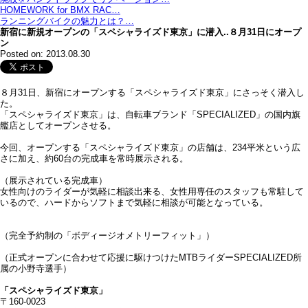
HOMEWORK for BMX RAC…
ランニングバイクの魅力とは？…
新宿に新規オープンの「スペシャライズド東京」に潜入..８月31日にオープ
ン
Posted on: 2013.08.30
８月31日、新宿にオープンする「スペシャライズド東京」にさっそく潜入し
た。
「スペシャライズド東京」は、自転車ブランド「SPECIALIZED」の国内旗
艦店としてオープンさせる。
今回、オープンする「スペシャライズド東京」の店舗は、234平米という広
さに加え、約60台の完成車を常時展示される。
（展示されている完成車）
女性向けのライダーが気軽に相談出来る、女性用専任のスタッフも常駐して
いるので、ハードからソフトまで気軽に相談が可能となっている。
（完全予約制の「ボディージオメトリーフィット」）
（正式オープンに合わせて応援に駆けつけたMTBライダーSPECIALIZED所
属の小野寺選手）
「スペシャライズド東京」
〒160-0023