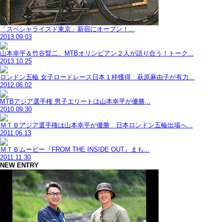
「スペシャライズド東京」新宿にオープン！...
2013.09.03
山本幸平＆竹谷賢二、MTBオリンピアン２人が語り合う！トーク...
2013.10.25
ロンドン五輪 女子ロードレース日本１枠獲得 萩原麻由子が有力...
2012.06.02
MTBアジア選手権 男子エリートは山本幸平が優勝...
2010.09.30
ＭＴＢアジア選手権は山本幸平が優勝 日本ロンドン五輪出場へ...
2011.06.13
ＭＴＢムービー『FROM THE INSIDE OUT』まも...
2011.11.30
NEW ENTRY