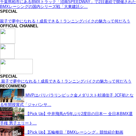
千葉県柏市にあるBMXトラック「沼南SPEEDWAY」で2日連続で開催された
BMXレーシングの国内シリーズ戦「大東建託シ…
SPECIAL
親子で夢中になれる！成長できる！ランニングバイクの魅力って何だろう
OFFICIAL CHANNEL
SPECIAL
親子で夢中になれる！成長できる！ランニングバイクの魅力って何だろう
RECOMMEND
MVPはパリパラリンピック金メダリスト杉浦佳子 JCF初とな
る年間授賞式「ジャパンサ…
【Pick Up】中井飛馬が5年ぶり2度目の日本一 全日本BMX選
手権 男子エリート…
【Pick Up】五輪種目「BMXレーシング」競技紹介動画