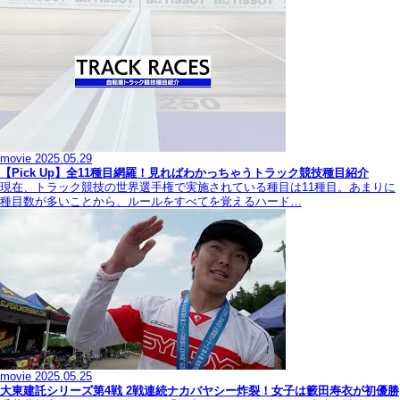
movie
2025.05.29
【Pick Up】全11種目網羅！見ればわかっちゃうトラック競技種目紹介
現在、トラック競技の世界選手権で実施されている種目は11種目。あまりに
種目数が多いことから、ルールをすべてを覚えるハード…
movie
2025.05.25
大東建託シリーズ第4戦 2戦連続ナカバヤシー炸裂！女子は籔田寿衣が初優勝