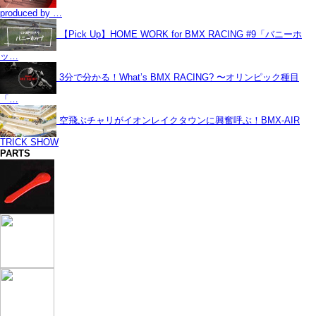
produced by …
【Pick Up】HOME WORK for BMX RACING #9「バニーホ
ッ…
3分で分かる！What’s BMX RACING? 〜オリンピック種目
「…
空飛ぶチャリがイオンレイクタウンに興奮呼ぶ！BMX-AIR
TRICK SHOW
PARTS