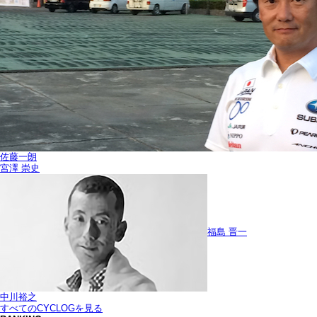
佐藤一朗
宮澤 崇史
福島 晋一
中川裕之
すべてのCYCLOGを見る