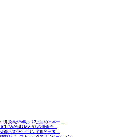
中井飛馬が5年ぶり2度目の日本一…
JCF AWARD MVPは杉浦佳子…
佐藤水菜がケイリンで世界王者…
廃校をパンプトラックでリノベーション…