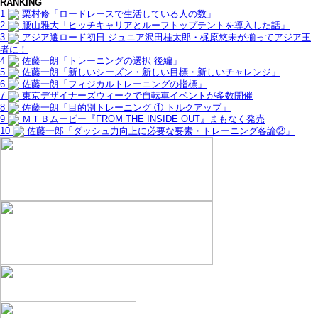
RANKING
1
栗村修「ロードレースで生活している人の数」
2
腰山雅大「ヒッチキャリアとルーフトップテントを導入した話」
3
アジア選ロード初日 ジュニア沢田桂太郎・梶原悠未が揃ってアジア王
者に！
4
佐藤一朗「トレーニングの選択 後編」
5
佐藤一朗「新しいシーズン・新しい目標・新しいチャレンジ」
6
佐藤一朗「フィジカルトレーニングの指標」
7
東京デザイナーズウィークで自転車イベントが多数開催
8
佐藤一朗「目的別トレーニング ① トルクアップ」
9
ＭＴＢムービー『FROM THE INSIDE OUT』まもなく発売
10
佐藤一郎「ダッシュ力向上に必要な要素・トレーニング各論②」