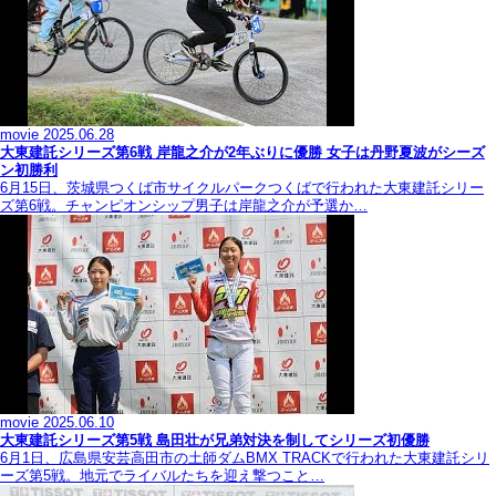
movie
2025.06.28
大東建託シリーズ第6戦 岸龍之介が2年ぶりに優勝 女子は丹野夏波がシーズ
ン初勝利
6月15日、茨城県つくば市サイクルパークつくばで行われた大東建託シリー
ズ第6戦。チャンピオンシップ男子は岸龍之介が予選か…
movie
2025.06.10
大東建託シリーズ第5戦 島田壮が兄弟対決を制してシリーズ初優勝
6月1日、広島県安芸高田市の土師ダムBMX TRACKで行われた大東建託シリ
ーズ第5戦。地元でライバルたちを迎え撃つこと…