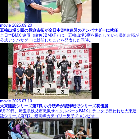
movie
2025.09.20
五輪出場３回の長迫吉拓が全日本BMX連盟のアンバサダーに就任
全日本BMX 連盟（略称JBMXF）は、五輪出場3度を果たしている長迫吉拓が
公式アンバサダーに就任したことを発表した同時…
movie
2025.07.19
大東建託シリーズ第7戦 ⼩丹晄希が復帰戦でシリーズ初優勝
6月29日、埼玉県秩父市滝沢サイクルパークBMXトラックで行われた大東建
託シリーズ第7戦。最高峰カテゴリー男子チャンピオ…