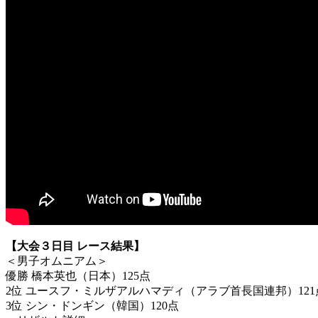
【大会３日目 レース結果】
＜男子オムニアム＞
優勝 橋本英也（日本）125点
2位 ユースフ・ミルザアルハマディ（アラブ首長国連邦）121
3位 シン・ドンギン（韓国）120点