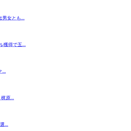
女とも...
得で五...
..
原...
...