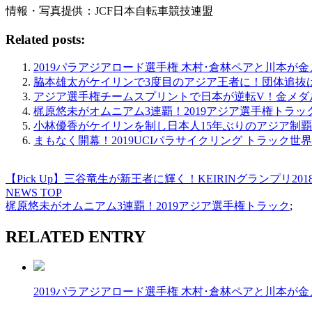
情報・写真提供：JCF日本自転車競技連盟
Related posts:
2019パラアジアロード選手権 木村･倉林ペアと川本が
脇本雄太がケイリンで3度目のアジア王者に！団体追抜
アジア選手権チームスプリントで日本が逆転V！金メダ
梶原悠未がオムニアム3連覇！2019アジア選手権トラッ
小林優香がケイリンを制し日本人15年ぶりのアジア制覇
まもなく開幕！2019UCIパラサイクリング トラック世
【Pick Up】三谷竜生が新王者に輝く！KEIRINグランプリ20
NEWS TOP
梶原悠未がオムニアム3連覇！2019アジア選手権トラック
;
RELATED ENTRY
2019パラアジアロード選手権 木村･倉林ペアと川本が金メダ