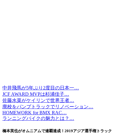
中井飛馬が5年ぶり2度目の日本一…
JCF AWARD MVPは杉浦佳子…
佐藤水菜がケイリンで世界王者…
廃校をパンプトラックでリノベーション…
HOMEWORK for BMX RAC…
ランニングバイクの魅力とは？…
橋本英也がオムニアムで連覇達成！2019アジア選手権トラック