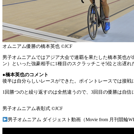
オムニアム優勝の橋本英也 ©JCF
男子オムニアムではアジア大会で連覇を果たした橋本英也が
ン）といった強豪相手に1種目のスクラッチこそ5位と出遅れ
●橋本英也のコメント
後半は自分らしいレースができた。ポイントレースでは接戦
1回勝つのと繰り返すのは全然違うので、3回目の優勝は自
男子オムニアム表彰式 ©JCF
男子オムニアム ダイジェスト動画（Movie from 月刊競輪W