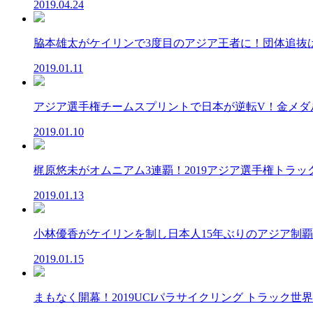
2019.04.24
脇本雄太がケイリンで3度目のアジア王者に！団体追抜は男
2019.01.11
アジア選手権チームスプリントで日本が逆転V！金メダル獲
2019.01.10
梶原悠未がオムニアム3連覇！2019アジア選手権トラック.
2019.01.13
小林優香がケイリンを制し日本人15年ぶりのアジア制覇 梶
2019.01.15
まもなく開幕！2019UCIパラサイクリング トラック世界選