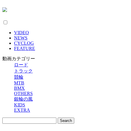
VIDEO
NEWS
CYCLOG
FEATURE
動画カテゴリー
ロード
トラック
競輪
MTB
BMX
OTHERS
銀輪の風
KIDS
EXTRA