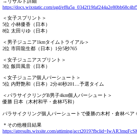
→リザルト詳細
https://docs.wixstatic.com/ugd/ef8a5a_0342f19faf244a2e80bb68c4bf
＜女子スプリント＞
5位 小林優香（日本）
8位 太田りゆ（日本）
＜男子ジュニア1kmタイムトライアル＞
2位 市田龍生都（日本）1分5秒765
＜女子ジュニアスプリント＞
3位 飯田風音（日本）
＜女子ジュニア個人パーシュート＞
5位 内野艶和（日本）2分40秒201…予選タイム
＜パラサイクリングB男子4km個人パーシュート＞
優勝 日本（木村和平・倉林巧和）
パラサイクリング個人パーシュートで優勝の木村・倉林ペア ©
＊その他種目結果
https://atresults.wixsite.com/attiming/acct2019?fbclid=I