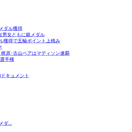
金メダル獲得
は男女ともに銀メダル
ル獲得で五輪ポイント上積み
ク
 梶原･古山ペアはマディソン連覇
界選手権
18ドキュメント
...