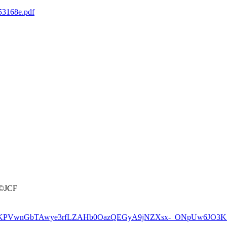
53168e.pdf
JCF
wAR3mqFcSKPVwnGbTAwye3rfLZAHb0OazQEGyA9jNZXsx-_ONpUw6JO3K