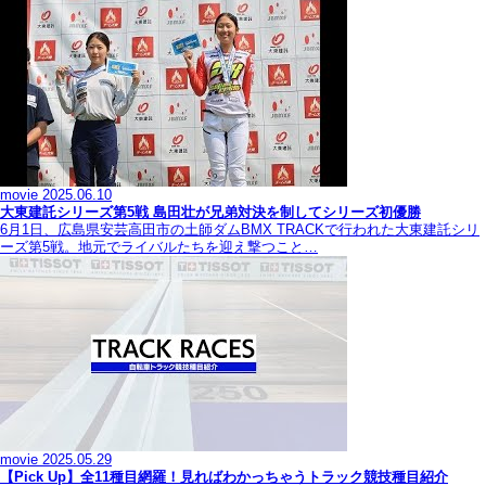
movie
2025.06.10
大東建託シリーズ第5戦 島田壮が兄弟対決を制してシリーズ初優勝
6月1日、広島県安芸高田市の土師ダムBMX TRACKで行われた大東建託シリ
ーズ第5戦。地元でライバルたちを迎え撃つこと…
movie
2025.05.29
【Pick Up】全11種目網羅！見ればわかっちゃうトラック競技種目紹介