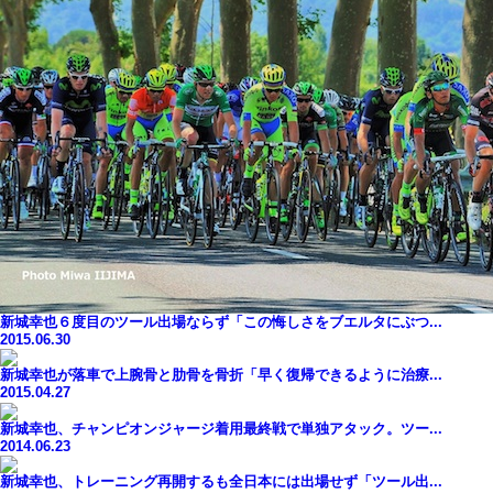
新城幸也６度目のツール出場ならず「この悔しさをブエルタにぶつ...
2015.06.30
新城幸也が落車で上腕骨と肋骨を骨折「早く復帰できるように治療...
2015.04.27
新城幸也、チャンピオンジャージ着用最終戦で単独アタック。ツー...
2014.06.23
新城幸也、トレーニング再開するも全日本には出場せず「ツール出...