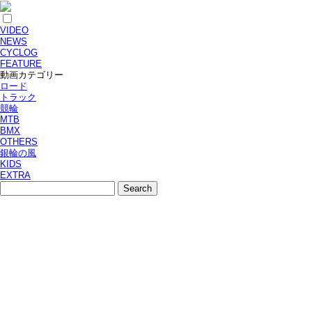
VIDEO
NEWS
CYCLOG
FEATURE
動画カテゴリー
ロード
トラック
競輪
MTB
BMX
OTHERS
銀輪の風
KIDS
EXTRA