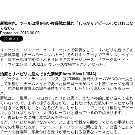
新城幸也、ツール出場を狙い復帰戦に挑む「しっかりアピールしなければな
らない」
Posted on: 2015.06.05
リエージュ～バストーニュ～リエージュで骨折をして、リハビリを続けてき
た新城幸也（チームヨーロッパカー）で６月４～７日までフランス、ペイ・
ド・ロアー地域で開催される４日間のステージレース、『ブークル・ド・
ラ・マイエンヌ（UCI2.1)』でレース復帰することとなった。
治療とリハビリに励んできた新城(Photo Miwa IIJIMA)
『ブークル・ド・ラ・マイエンヌ』は2006年に当時のチームVANGの一員と
して出場し、チームメイトであった福島晋一氏がポイント賞ジャージを着用
し、弟の福島康司氏の総合優勝をアシストしたという思い入れがあるレー
ス。
新城は、「復帰レースにはぴったりだと思う。まだ本格的に追い込んで走れ
ていないので、まずは様子を見ながら。これだけ休んだ後のレースだから前
半はきっと苦しむことになるだろう。しかし、ここでしっかり復活をアピー
ルしなければならない、大切なレースだと思っているので頑張ります。」
と、復帰レースに向け意気込みを語った。
まだ、リハビリを続けながらで、どこまで怪我から回復しているか手探りの
中での出場となるが、「ツール・ド・フランスに間に合う。」と言うことを
チームの首脳陣に印象付ける走りが求められる重要なレースとなる。