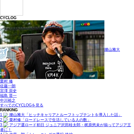
CYCLOG
腰山雅大
栗村 修
佐藤一朗
宮澤 崇史
福島 晋一
中川裕之
すべてのCYCLOGを見る
RANKING
1
腰山雅大「ヒッチキャリアとルーフトップテントを導入した話」
2
栗村修「ロードレースで生活している人の数」
3
アジア選ロード初日 ジュニア沢田桂太郎・梶原悠未が揃ってアジア王
者に！