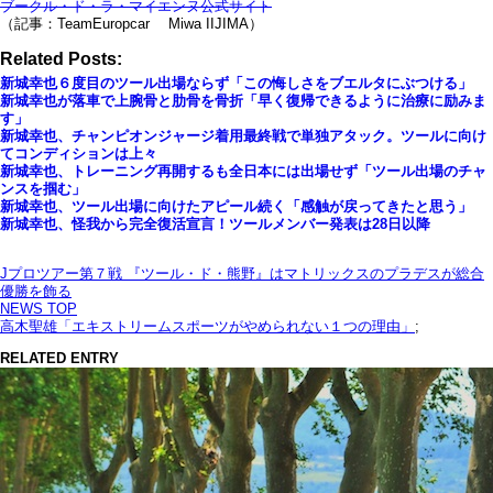
ブークル・ド・ラ・マイエンヌ公式サイト
（記事：TeamEuropcar Miwa IIJIMA）
Related Posts:
新城幸也６度目のツール出場ならず「この悔しさをブエルタにぶつける」
新城幸也が落車で上腕骨と肋骨を骨折「早く復帰できるように治療に励みま
す」
新城幸也、チャンピオンジャージ着用最終戦で単独アタック。ツールに向け
てコンディションは上々
新城幸也、トレーニング再開するも全日本には出場せず「ツール出場のチャ
ンスを掴む」
新城幸也、ツール出場に向けたアピール続く「感触が戻ってきたと思う」
新城幸也、怪我から完全復活宣言！ツールメンバー発表は28日以降
Jプロツアー第７戦 『ツール・ド・熊野』はマトリックスのプラデスが総合
優勝を飾る
NEWS TOP
高木聖雄「エキストリームスポーツがやめられない１つの理由」
;
RELATED ENTRY