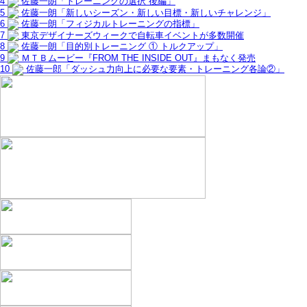
4
佐藤一朗「トレーニングの選択 後編」
5
佐藤一朗「新しいシーズン・新しい目標・新しいチャレンジ」
6
佐藤一朗「フィジカルトレーニングの指標」
7
東京デザイナーズウィークで自転車イベントが多数開催
8
佐藤一朗「目的別トレーニング ① トルクアップ」
9
ＭＴＢムービー『FROM THE INSIDE OUT』まもなく発売
10
佐藤一郎「ダッシュ力向上に必要な要素・トレーニング各論②」