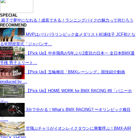
SPECIAL
親子で夢中になれる！成長できる！ランニングバイクの魅力って何だろう
RECOMMEND
MVPはパリパラリンピック金メダリスト杉浦佳子 JCF初とな
る年間授賞式「ジャパンサ…
【Pick Up】中井飛馬が5年ぶり2度目の日本一 全日本BMX選
手権 男子エリート…
【Pick Up】五輪種目「BMXレーシング」競技紹介動画
produced by …
【Pick Up】HOME WORK for BMX RACING #9「バニーホ
ッ…
3分で分かる！What’s BMX RACING? 〜オリンピック種目
「…
空飛ぶチャリがイオンレイクタウンに興奮呼ぶ！BMX-AIR
TRICK SHOW