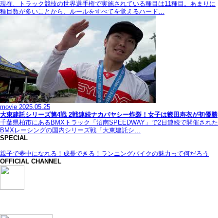
現在、トラック競技の世界選手権で実施されている種目は11種目。あまりに
種目数が多いことから、ルールをすべてを覚えるハード…
movie
2025.05.25
大東建託シリーズ第4戦 2戦連続ナカバヤシー炸裂！女子は籔田寿衣が初優勝
千葉県柏市にあるBMXトラック「沼南SPEEDWAY」で2日連続で開催された
BMXレーシングの国内シリーズ戦「大東建託シ…
SPECIAL
親子で夢中になれる！成長できる！ランニングバイクの魅力って何だろう
OFFICIAL CHANNEL