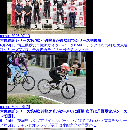
movie
2025.07.19
大東建託シリーズ第7戦 ⼩丹晄希が復帰戦でシリーズ初優勝
6月29日、埼玉県秩父市滝沢サイクルパークBMXトラックで行われた大東建
託シリーズ第7戦。最高峰カテゴリー男子チャンピオ…
movie
2025.06.28
大東建託シリーズ第6戦 岸龍之介が2年ぶりに優勝 女子は丹野夏波がシーズ
ン初勝利
6月15日、茨城県つくば市サイクルパークつくばで行われた大東建託シリー
ズ第6戦。チャンピオンシップ男子は岸龍之介が予選か…