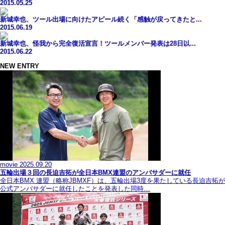
2015.05.25
新城幸也、ツール出場に向けたアピール続く「感触が戻ってきたと...
2015.06.19
新城幸也、怪我から完全復活宣言！ツールメンバー発表は28日以...
2015.06.22
NEW ENTRY
movie
2025.09.20
五輪出場３回の長迫吉拓が全日本BMX連盟のアンバサダーに就任
全日本BMX 連盟（略称JBMXF）は、五輪出場3度を果たしている長迫吉拓が
公式アンバサダーに就任したことを発表した同時…