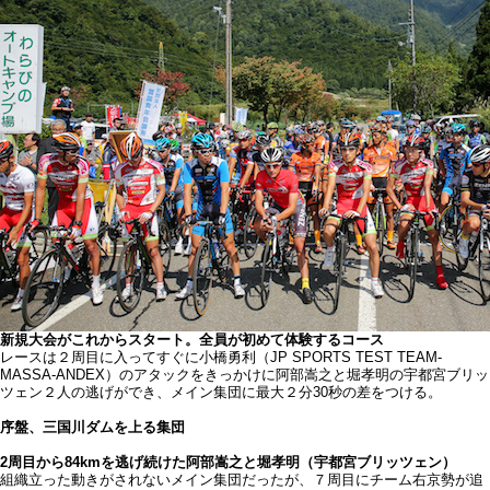
新規大会がこれからスタート。全員が初めて体験するコース
レースは２周目に入ってすぐに小橋勇利（JP SPORTS TEST TEAM-
MASSA-ANDEX）のアタックをきっかけに阿部嵩之と堀孝明の宇都宮ブリッ
ツェン２人の逃げができ、メイン集団に最大２分30秒の差をつける。
序盤、三国川ダムを上る集団
2周目から84kmを逃げ続けた阿部嵩之と堀孝明（宇都宮ブリッツェン）
組織立った動きがされないメイン集団だったが、７周目にチーム右京勢が追