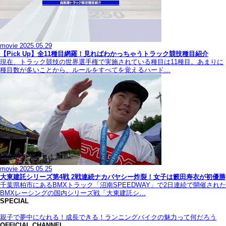
movie
2025.05.29
【Pick Up】全11種目網羅！見ればわかっちゃうトラック競技種目紹介
現在、トラック競技の世界選手権で実施されている種目は11種目。あまりに
種目数が多いことから、ルールをすべてを覚えるハード…
movie
2025.05.25
大東建託シリーズ第4戦 2戦連続ナカバヤシー炸裂！女子は籔田寿衣が初優勝
千葉県柏市にあるBMXトラック「沼南SPEEDWAY」で2日連続で開催された
BMXレーシングの国内シリーズ戦「大東建託シ…
SPECIAL
親子で夢中になれる！成長できる！ランニングバイクの魅力って何だろう
OFFICIAL CHANNEL