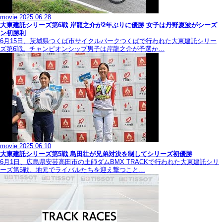
movie
2025.06.28
大東建託シリーズ第6戦 岸龍之介が2年ぶりに優勝 女子は丹野夏波がシーズ
ン初勝利
6月15日、茨城県つくば市サイクルパークつくばで行われた大東建託シリー
ズ第6戦。チャンピオンシップ男子は岸龍之介が予選か…
movie
2025.06.10
大東建託シリーズ第5戦 島田壮が兄弟対決を制してシリーズ初優勝
6月1日、広島県安芸高田市の土師ダムBMX TRACKで行われた大東建託シリ
ーズ第5戦。地元でライバルたちを迎え撃つこと…