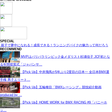
SPECIAL
親子で夢中になれる！成長できる！ランニングバイクの魅力って何だろう
RECOMMEND
MVPはパリパラリンピック金メダリスト杉浦佳子 JCF初とな
る年間授賞式「ジャパンサ…
【Pick Up】中井飛馬が5年ぶり2度目の日本一 全日本BMX選
手権 男子エリート…
【Pick Up】五輪種目「BMXレーシング」競技紹介動画
produced by …
【Pick Up】HOME WORK for BMX RACING #9「バニーホ
ッ…