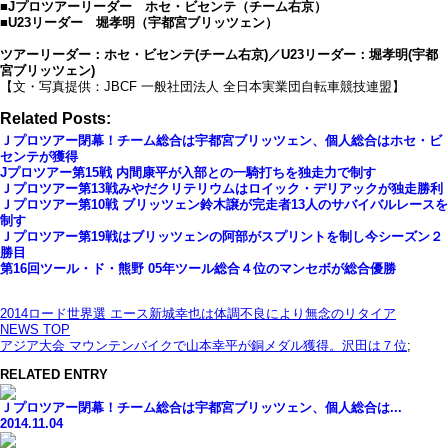
■Jプロツアーリーダー ホセ・ビセンテ（チーム右京）
■U23リーダー 堀孝明（宇都宮ブリッツェン）
ツアーリーダー：ホセ・ビセンテ(チーム右京)／U23リーダー：堀孝明(宇都
宮ブリッツェン)
【文・写真提供：JBCF 一般社団法人 全日本実業団自転車競技連盟】
Related Posts:
Ｊプロツアー閉幕！チーム総合は宇都宮ブリッツェン、個人総合はホセ・ビ
センテが獲得
Jプロツアー第15戦 内間康平が入部との一騎打ちを独走力で制す
Ｊプロツアー第13戦みやだクリテリウムはロイック・デリアックが独走勝利
Ｊプロツアー第10戦 ブリッツェン鈴木譲が完走者13人のサバイバルレースを
制す
Ｊプロツアー第19戦はブリッツェンの阿部がスプリントを制し今シーズン２
勝目
第16回ツール・ド・熊野 05年ツール総合４位のマンセボが総合優勝
2014ロード世界選 エース新城幸也は体調不良により無念のリタイア
NEWS TOP
アジア大会 マウンテンバイクで山本幸平が銅メダル獲得。沢田は７位
;
RELATED ENTRY
Ｊプロツアー閉幕！チーム総合は宇都宮ブリッツェン、個人総合は...
2014.11.04