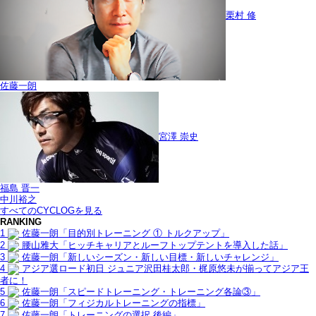
栗村 修
佐藤一朗
宮澤 崇史
福島 晋一
中川裕之
すべてのCYCLOGを見る
RANKING
1
佐藤一朗「目的別トレーニング ① トルクアップ」
2
腰山雅大「ヒッチキャリアとルーフトップテントを導入した話」
3
佐藤一朗「新しいシーズン・新しい目標・新しいチャレンジ」
4
アジア選ロード初日 ジュニア沢田桂太郎・梶原悠未が揃ってアジア王
者に！
5
佐藤一朗「スピードトレーニング・トレーニング各論③」
6
佐藤一朗「フィジカルトレーニングの指標」
7
佐藤一朗「トレーニングの選択 後編」