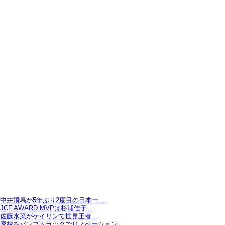
中井飛馬が5年ぶり2度目の日本一…
JCF AWARD MVPは杉浦佳子…
佐藤水菜がケイリンで世界王者…
廃校をパンプトラックでリノベーション…