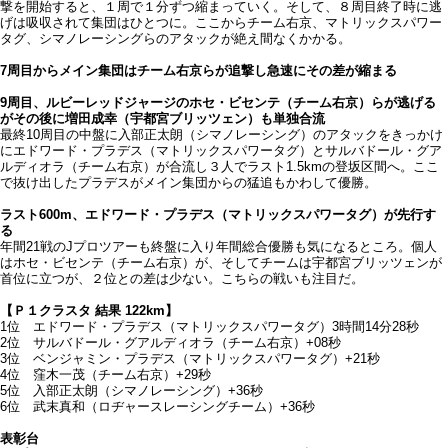
撃を開始すると、１周で１分ずつ縮まっていく。そして、８周目終了時に逃
げは吸収されて集団はひとつに。ここからチーム右京、マトリックスパワー
タグ、シマノレーシングらのアタックが絶え間なくかかる。
7周目からメイン集団はチーム右京らが追撃し急速にその差が縮まる
9周目、ルビーレッドジャージのホセ・ビセンテ（チーム右京）らが逃げる
がその後に増田成幸（宇都宮ブリッツェン）も単独合流
最終10周目の中盤に入部正太朗（シマノレーシング）のアタックをきっかけ
にエドワード・プラデス（マトリックスパワータグ）とサルバドール・グア
ルディオラ（チーム右京）が合流し３人でラスト1.5kmの登坂区間へ。ここ
で抜け出したプラデスがメイン集団からの猛追もかわして優勝。
ラスト600m、エドワード・プラデス（マトリックスパワータグ）が先行す
る
年間21戦のJプロツアーも終盤に入り年間総合優勝も気になるところ。個人
はホセ・ビセンテ（チーム右京）が、そしてチームは宇都宮ブリッツェンが
首位に立つが、２位との差は少ない。こちらの戦いも注目だ。
【Ｐ１クラスタ 結果 122km】
1位 エドワード・プラデス（マトリックスパワータグ）3時間14分28秒
2位 サルバドール・グアルディオラ（チーム右京）+08秒
3位 ベンジャミン・プラデス（マトリックスパワータグ）+21秒
4位 窪木一茂（チーム右京）+29秒
5位 入部正太朗（シマノレーシング）+36秒
6位 武末真和（ロヂャースレーシングチーム）+36秒
表彰台