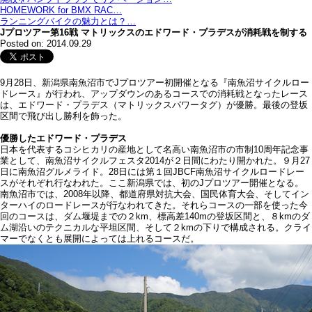
HOMEWORK for BMX RAC…
ランニングバイクの魅力とは？…
Jプロツアー第16戦 マトリックスのエドワード・プラデスが消耗戦を制する
Posted on: 2014.09.29
9月28日、新潟県南魚沼市でJプロツアー初開催となる『南魚沼サイクルロー
ドレース』が行われ、アップダウンのあるコースでの消耗戦となったレース
は、エドワード・プラデス（マトリックスパワータグ）が優勝。最後の登坂
区間で飛び出し勝利を飾った。
優勝したエドワード・プラデス
日本を代表するコシヒカリの産地として名高い南魚沼市の市制10周年記念事
業として、南魚沼サイクルフェスタ2014が２日間にわたり開かれた。９月27
日に南魚沼グルメライド。28日には第１回JBCF南魚沼サイクルロードレー
スがそれぞれ行なわれた。ここ新潟県では、初のJプロツアー開催となる。
南魚沼市では、2008年以降、都道府県対抗大会、国民体育大会、そしてイン
ターハイのロードレースが行なわれてきた。それらコースの一部を使った今
回のコースは、ダム堰堤までの２km、標高差140mの登坂区間と、８kmのダ
ム湖沿いのテクニカルな平坦区間、そして２kmの下りで構成される。クライ
マーでなくとも展開によっては上れるコースだ。