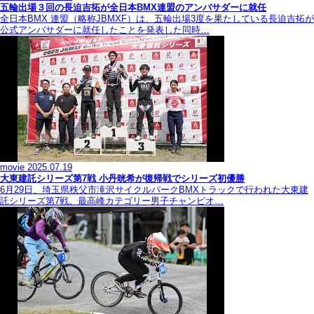
五輪出場３回の長迫吉拓が全日本BMX連盟のアンバサダーに就任
全日本BMX 連盟（略称JBMXF）は、五輪出場3度を果たしている長迫吉拓が
公式アンバサダーに就任したことを発表した同時…
movie
2025.07.19
大東建託シリーズ第7戦 ⼩丹晄希が復帰戦でシリーズ初優勝
6月29日、埼玉県秩父市滝沢サイクルパークBMXトラックで行われた大東建
託シリーズ第7戦。最高峰カテゴリー男子チャンピオ…