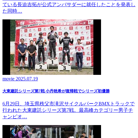
ている長迫吉拓が公式アンバサダーに就任したことを発表し
た同時…
movie
2025.07.19
大東建託シリーズ第7戦 ⼩丹晄希が復帰戦でシリーズ初優勝
6月29日、埼玉県秩父市滝沢サイクルパークBMXトラックで
行われた大東建託シリーズ第7戦。最高峰カテゴリー男子チ
ャンピオ…