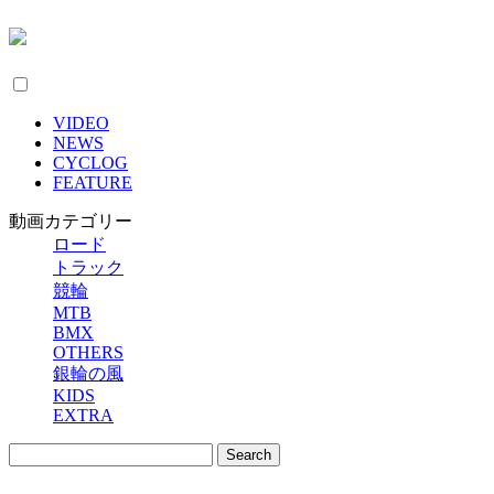
VIDEO
NEWS
CYCLOG
FEATURE
動画カテゴリー
ロード
トラック
競輪
MTB
BMX
OTHERS
銀輪の風
KIDS
EXTRA