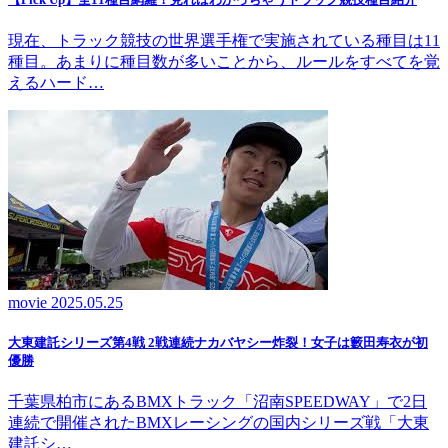
現在、トラック競技の世界選手権で実施されている種目は11
種目。あまりに種目数が多いことから、ルールをすべてを覚
えるハード…
movie
2025.05.25
大東建託シリーズ第4戦 2戦連続ナカバヤシー炸裂！女子は籔田寿衣が初
優勝
千葉県柏市にあるBMXトラック「沼南SPEEDWAY」で2日
連続で開催されたBMXレーシングの国内シリーズ戦「大東
建託シ…