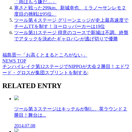
「雨はもう嫌だ…」
寒さと戦った299km。新城幸也、ミラノ〜サンレモ２
度目の挑戦は95位。
ツール第４ステージ グリーンエッジが史上最高速度で
チームTTを制す！ヨーロッパーカーは19位
ツール第11ステージ 得意のコースで新城は不調。終盤
でアタックを決めたギャロパンが逃げ切りで優勝
福島晋一「お高くとまるところがない」
NEWS TOP
チンハイレイク第12ステージでNIPPOが大会２勝目！エドワ
ード・グロスが集団スプリントを制する
;
RELATED ENTRY
ツール第３ステージはキッテルが制し、英ラウンド２
勝目！舞台は...
2014.07.08