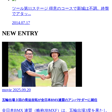
ツール第11ステージ 得意のコースで新城は不調。終盤
でアタッ...
2014.07.17
NEW ENTRY
movie
2025.09.20
五輪出場３回の長迫吉拓が全日本BMX連盟のアンバサダーに就任
全日本BMX 連盟（略称JBMXF）は、五輪出場3度を果たし