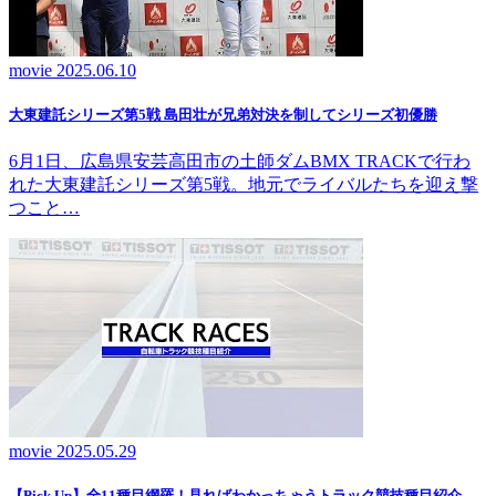
movie
2025.06.10
大東建託シリーズ第5戦 島田壮が兄弟対決を制してシリーズ初優勝
6月1日、広島県安芸高田市の土師ダムBMX TRACKで行わ
れた大東建託シリーズ第5戦。地元でライバルたちを迎え撃
つこと…
movie
2025.05.29
【Pick Up】全11種目網羅！見ればわかっちゃうトラック競技種目紹介