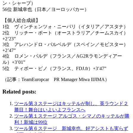
ン・シャープ）
56位 新城幸也（日本／ヨーロッパカー）
【個人総合成績】
1位 ヴィンチェンツォ・ニーバリ（イタリア／アスタナ）
2位 リッチー・ポート（オーストラリア／チームスカイ）
+2’23”
3位 アレハンドロ・バルベルデ（スペイン／モビスター）
+2’47”
4位 ロメン・バルデ（フランス／AG2Rラモンディアー
ル）+3’01”
5位 ティボー・ピノ（フランス、FDJ.fr）+3’47”
（記事：TeamEuropcar PR Manager Miwa IIJIMA）
Related posts:
ツール第３ステージはキッテルが制し、英ラウンド２
勝目！舞台はいよいよフランスへ
ツール第１ステージ アルゴス・シマノのキッテルが勝
利！新城は99位
ツール第６ステージ 新城幸也、好アシストも実らず