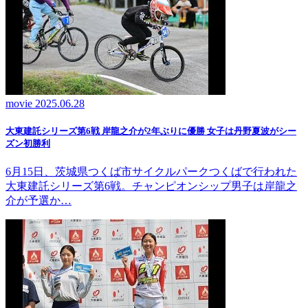
movie
2025.06.28
大東建託シリーズ第6戦 岸龍之介が2年ぶりに優勝 女子は丹野夏波がシー
ズン初勝利
6月15日、茨城県つくば市サイクルパークつくばで行われた
大東建託シリーズ第6戦。チャンピオンシップ男子は岸龍之
介が予選か…