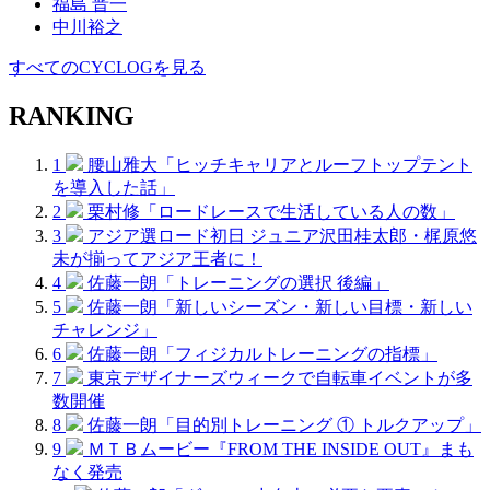
福島 晋一
中川裕之
すべてのCYCLOGを見る
RANKING
1
腰山雅大「ヒッチキャリアとルーフトップテント
を導入した話」
2
栗村修「ロードレースで生活している人の数」
3
アジア選ロード初日 ジュニア沢田桂太郎・梶原悠
未が揃ってアジア王者に！
4
佐藤一朗「トレーニングの選択 後編」
5
佐藤一朗「新しいシーズン・新しい目標・新しい
チャレンジ」
6
佐藤一朗「フィジカルトレーニングの指標」
7
東京デザイナーズウィークで自転車イベントが多
数開催
8
佐藤一朗「目的別トレーニング ① トルクアップ」
9
ＭＴＢムービー『FROM THE INSIDE OUT』まも
なく発売