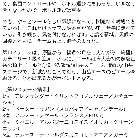
て、集団コントロールや、ボトル運びにまわった。いきなり
暑くなったので、ボトル運びは重要。
でも、やっとツールらしい気候になって、問題なく対処でき
ているし、これだけトラブルや落車が多い中、無事に走れて
いる。引き続き、気を付けなければ!!」と語る新城。天候の
回復とともに、チームも上り調子のようだ。
第13ステージは、序盤から、複数の丘をこえながら、終盤に
カテゴリー１級を迎え、さらに、ゴールは今大会初の超級山
岳の頂上ゴールとなる197.5kmの山岳ステージ。過酷な山岳
ステージで、新城がどこまで粘り、山岳エースのピエールを
助けることが出来るかがポイントとなる。
【第12ステージ結果】
1位 アレクサンダー・クリストフ（ノルウェー／カチュー
シャ）
2位 ペーター・サガン（スロバキア／キャノンデール）
3位 アルノー・デマール（フランス／FDJ.fr）
4位 ミハエル・アルバジーニ（スイス／オリカ・グリーン
エッジ）
5位 ラムナス・ナヴァルダスカス（リトアニア／ガーミ