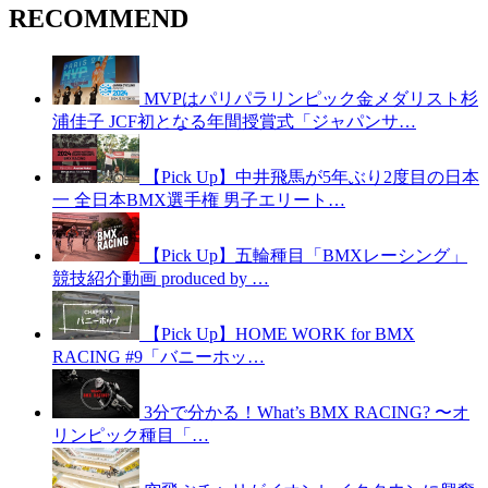
RECOMMEND
MVPはパリパラリンピック金メダリスト杉
浦佳子 JCF初となる年間授賞式「ジャパンサ…
【Pick Up】中井飛馬が5年ぶり2度目の日本
一 全日本BMX選手権 男子エリート…
【Pick Up】五輪種目「BMXレーシング」
競技紹介動画 produced by …
【Pick Up】HOME WORK for BMX
RACING #9「バニーホッ…
3分で分かる！What’s BMX RACING? 〜オ
リンピック種目「…