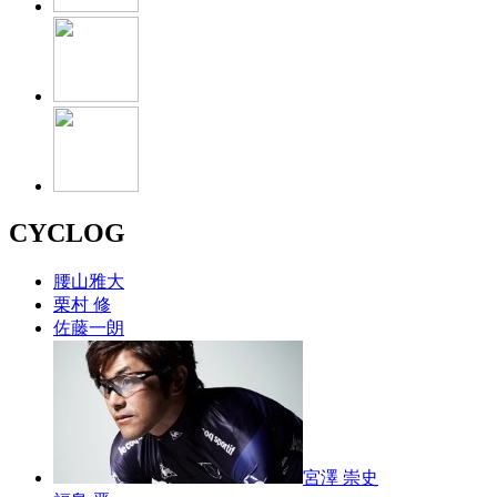
CYCLOG
腰山雅大
栗村 修
佐藤一朗
宮澤 崇史