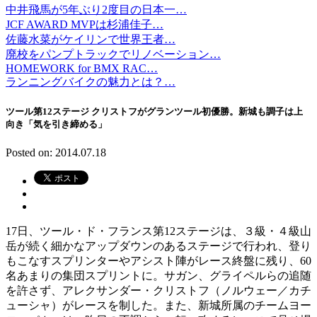
中井飛馬が5年ぶり2度目の日本一…
JCF AWARD MVPは杉浦佳子…
佐藤水菜がケイリンで世界王者…
廃校をパンプトラックでリノベーション…
HOMEWORK for BMX RAC…
ランニングバイクの魅力とは？…
ツール第12ステージ クリストフがグランツール初優勝。新城も調子は上
向き「気を引き締める」
Posted on: 2014.07.18
17日、ツール・ド・フランス第12ステージは、３級・４級山
岳が続く細かなアップダウンのあるステージで行われ、登り
もこなすスプリンターやアシスト陣がレース終盤に残り、60
名あまりの集団スプリントに。サガン、グライペルらの追随
を許さず、アレクサンダー・クリストフ（ノルウェー／カチ
ューシャ）がレースを制した。また、新城所属のチームヨー