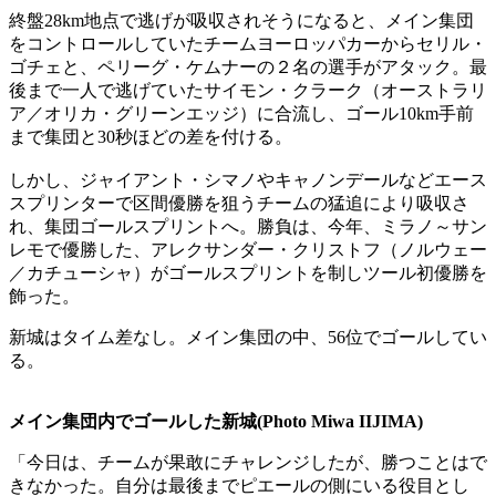
終盤28km地点で逃げが吸収されそうになると、メイン集団
をコントロールしていたチームヨーロッパカーからセリル・
ゴチェと、ペリーグ・ケムナーの２名の選手がアタック。最
後まで一人で逃げていたサイモン・クラーク（オーストラリ
ア／オリカ・グリーンエッジ）に合流し、ゴール10km手前
まで集団と30秒ほどの差を付ける。
しかし、ジャイアント・シマノやキャノンデールなどエース
スプリンターで区間優勝を狙うチームの猛追により吸収さ
れ、集団ゴールスプリントへ。勝負は、今年、ミラノ～サン
レモで優勝した、アレクサンダー・クリストフ（ノルウェー
／カチューシャ）がゴールスプリントを制しツール初優勝を
飾った。
新城はタイム差なし。メイン集団の中、56位でゴールしてい
る。
メイン集団内でゴールした新城(Photo Miwa IIJIMA)
「今日は、チームが果敢にチャレンジしたが、勝つことはで
きなかった。自分は最後までピエールの側にいる役目とし