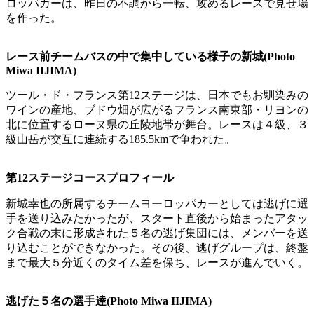
ロッパカーは、昨日の不調から一転、攻めるレースで見せ場
を作った。
レース前チームバスの中で集中している様子の新城(Photo
Miwa IIJIMA)
ツール・ド・フランス第12ステージは、日本でもお馴染みの
ワインの産地、ブドウ畑が広がるフランス南東部・リヨンの
北に位置するローヌ県の丘陵地帯が舞台。レースは４級、３
級山岳が交互に連続する185.5kmで争われた。
第12ステージコースプロフィール
新城幸也の所属するチームヨーロッパカーとしては逃げに選
手を送り込みたかったが、スタート直後から始まったアタッ
ク合戦の末に形成された５名の逃げ集団には、メンバーを送
り込むことができなかった。その後、逃げグループは、終盤
まで最大５分近くのタイム差を保ち、レースが進んでいく。
逃げた５名の選手達(Photo Miwa IIJIMA)