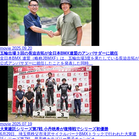
movie
2025.09.20
五輪出場３回の長迫吉拓が全日本BMX連盟のアンバサダーに就任
全日本BMX 連盟（略称JBMXF）は、五輪出場3度を果たしている長迫吉拓が
公式アンバサダーに就任したことを発表した同時…
movie
2025.07.19
大東建託シリーズ第7戦 ⼩丹晄希が復帰戦でシリーズ初優勝
6月29日、埼玉県秩父市滝沢サイクルパークBMXトラックで行われた大東建
託シリーズ第7戦。最高峰カテゴリー男子チャンピオ…