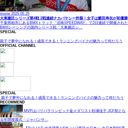
movie
2025.05.25
大東建託シリーズ第4戦 2戦連続ナカバヤシー炸裂！女子は籔田寿衣が初優勝
千葉県柏市にあるBMXトラック「沼南SPEEDWAY」で2日連続で開催された
BMXレーシングの国内シリーズ戦「大東建託シ…
SPECIAL
親子で夢中になれる！成長できる！ランニングバイクの魅力って何だろう
OFFICIAL CHANNEL
SPECIAL
親子で夢中になれる！成長できる！ランニングバイクの魅力って何だろう
RECOMMEND
MVPはパリパラリンピック金メダリスト杉浦佳子 JCF初とな
る年間授賞式「ジャパンサ…