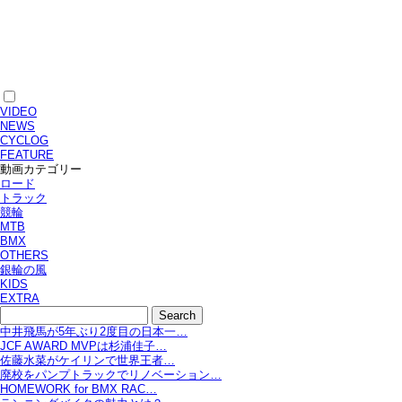
VIDEO
NEWS
CYCLOG
FEATURE
動画カテゴリー
ロード
トラック
競輪
MTB
BMX
OTHERS
銀輪の風
KIDS
EXTRA
中井飛馬が5年ぶり2度目の日本一…
JCF AWARD MVPは杉浦佳子…
佐藤水菜がケイリンで世界王者…
廃校をパンプトラックでリノベーション…
HOMEWORK for BMX RAC…