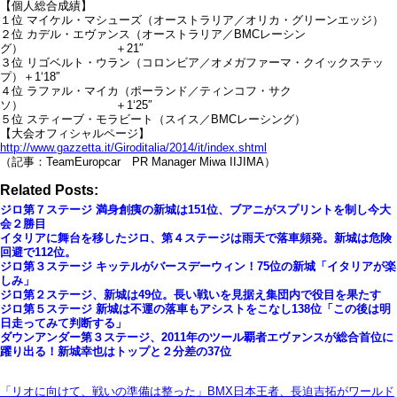
【個人総合成績】
１位 マイケル・マシューズ（オーストラリア／オリカ・グリーンエッジ）
２位 カデル・エヴァンス（オーストラリア／BMCレーシン
グ） ＋21″
３位 リゴベルト・ウラン（コロンビア／オメガファーマ・クイックステッ
プ）＋1‘18″
４位 ラファル・マイカ（ポーランド／ティンコフ・サク
ソ） ＋1‘25″
５位 スティーブ・モラビート（スイス／BMCレーシング）
【大会オフィシャルページ】
http://www.gazzetta.it/Giroditalia/2014/it/index.shtml
（記事：TeamEuropcar PR Manager Miwa IIJIMA）
Related Posts:
ジロ第７ステージ 満身創痍の新城は151位、ブアニがスプリントを制し今大
会２勝目
イタリアに舞台を移したジロ、第４ステージは雨天で落車頻発。新城は危険
回避で112位。
ジロ第３ステージ キッテルがバースデーウィン！75位の新城「イタリアが楽
しみ」
ジロ第２ステージ、新城は49位。長い戦いを見据え集団内で役目を果たす
ジロ第５ステージ 新城は不運の落車もアシストをこなし138位「この後は明
日走ってみて判断する」
ダウンアンダー第３ステージ、2011年のツール覇者エヴァンスが総合首位に
躍り出る！新城幸也はトップと２分差の37位
「リオに向けて、戦いの準備は整った」BMX日本王者、長迫吉拓がワールド