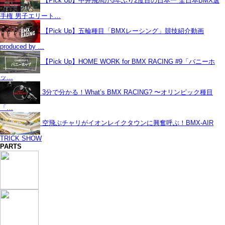
【Pick Up】中井飛馬が5年ぶり2度目の日本一 全日本BMX選
手権 男子エリート…
【Pick Up】五輪種目「BMXレーシング」競技紹介動画
produced by …
【Pick Up】HOME WORK for BMX RACING #9「バニーホ
ッ…
3分で分かる！What’s BMX RACING? 〜オリンピック種目
「…
空飛ぶチャリがイオンレイクタウンに興奮呼ぶ！BMX-AIR
TRICK SHOW
PARTS