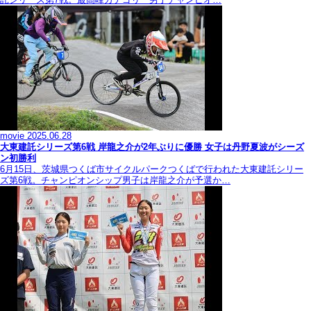
movie
2025.06.28
大東建託シリーズ第6戦 岸龍之介が2年ぶりに優勝 女子は丹野夏波がシーズ
ン初勝利
6月15日、茨城県つくば市サイクルパークつくばで行われた大東建託シリー
ズ第6戦。チャンピオンシップ男子は岸龍之介が予選か…