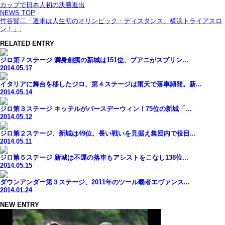
カップで日本人初の決勝進出
NEWS TOP
竹谷賢二「週末は人生初のオリンピック・ディスタンス、横浜トライアスロ
ン！」
;
RELATED ENTRY
ジロ第７ステージ 満身創痍の新城は151位、ブアニがスプリン...
2014.05.17
イタリアに舞台を移したジロ、第４ステージは雨天で落車頻発。新...
2014.05.14
ジロ第３ステージ キッテルがバースデーウィン！75位の新城「...
2014.05.12
ジロ第２ステージ、新城は49位。長い戦いを見据え集団内で役目...
2014.05.11
ジロ第５ステージ 新城は不運の落車もアシストをこなし138位...
2014.05.15
ダウンアンダー第３ステージ、2011年のツール覇者エヴァンス...
2014.01.24
NEW ENTRY