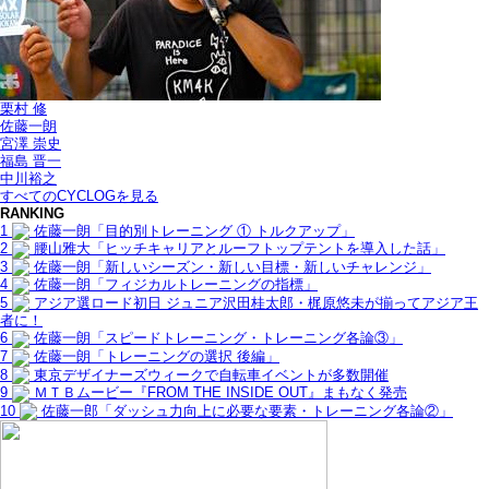
栗村 修
佐藤一朗
宮澤 崇史
福島 晋一
中川裕之
すべてのCYCLOGを見る
RANKING
1
佐藤一朗「目的別トレーニング ① トルクアップ」
2
腰山雅大「ヒッチキャリアとルーフトップテントを導入した話」
3
佐藤一朗「新しいシーズン・新しい目標・新しいチャレンジ」
4
佐藤一朗「フィジカルトレーニングの指標」
5
アジア選ロード初日 ジュニア沢田桂太郎・梶原悠未が揃ってアジア王
者に！
6
佐藤一朗「スピードトレーニング・トレーニング各論③」
7
佐藤一朗「トレーニングの選択 後編」
8
東京デザイナーズウィークで自転車イベントが多数開催
9
ＭＴＢムービー『FROM THE INSIDE OUT』まもなく発売
10
佐藤一郎「ダッシュ力向上に必要な要素・トレーニング各論②」