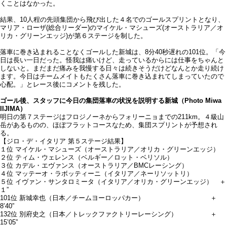
くことはなかった。
結果、10人程の先頭集団から飛び出した４名でのゴールスプリントとなり、
マリア・ローザ(総合リーダー)のマイケル・マシューズ(オーストラリア／オ
リカ・グリーンエッジ)が第６ステージを制した。
落車に巻き込まれることなくゴールした新城は、8分40秒遅れの101位。「今
日は長い一日だった。怪我は痛いけど、走っているからには仕事をちゃんと
しないと。まだまだ痛みを我慢する日々は続きそうだけどなんとか走り続け
ます。今日はチームメイトもたくさん落車に巻き込まれてしまっていたので
心配。」とレース後にコメントを残した。
ゴール後、スタッフに今日の集団落車の状況を説明する新城（Photo Miwa
IIJIMA）
明日の第７ステージはフロジノーネからフォリーニョまでの211km。４級山
岳があるものの、ほぼフラットコースなため、集団スプリントが予想され
る。
【ジロ・デ・イタリア 第５ステージ結果】
１位 マイケル・マシューズ（オーストラリア／オリカ・グリーンエッジ）
２位 ティム・ウェレンス（ベルギー／ロット・ベリソル）
３位 カデル・エヴァンス（オーストラリア／BMCレーシング）
４位 マッテーオ・ラボッティーニ（イタリア／ネーリソットリ）
５位 イヴァン・サンタロミータ（イタリア／オリカ・グリーンエッジ） ＋
１”
101位 新城幸也（日本／チームヨーロッパカー） ＋
8’40”
132位 別府史之（日本／トレックファクトリーレーシング） ＋
15’05”