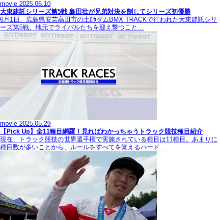
movie
2025.06.10
大東建託シリーズ第5戦 島田壮が兄弟対決を制してシリーズ初優勝
6月1日、広島県安芸高田市の土師ダムBMX TRACKで行われた大東建託シリ
ーズ第5戦。地元でライバルたちを迎え撃つこと…
movie
2025.05.29
【Pick Up】全11種目網羅！見ればわかっちゃうトラック競技種目紹介
現在、トラック競技の世界選手権で実施されている種目は11種目。あまりに
種目数が多いことから、ルールをすべてを覚えるハード…