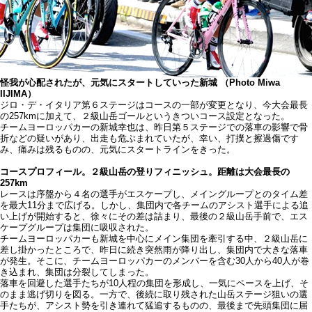
怪我が心配されたが、元気にスタートしていった新城 （Photo Miwa
IIJIMA）
ジロ・デ・イタリア第６ステージはコースの一部が変更となり、今大会最長
の257kmに加えて、２級山岳ゴールというきついコース設定となった。
チームヨーロッパカーの新城幸也は、昨日第５ステージでの落車の影響で骨
折などの疑いがあり、出走も危ぶまれていたが、幸い、打撲と擦過傷です
み、痛みは残るものの、元気にスタートラインをきった。
コースプロフィール。２級山岳の登りフィニッシュ。距離は大会最長の
257km
レースは序盤から４名の選手がエスケープし、メイングループとのタイム差
を最大11分まで広げる。しかし、集団内で各チームのアシスト選手による追
い上げが開始すると、徐々にその差は詰まり、最後の２級山岳手前で、エス
ケープグループは集団に吸収された。
チームヨーロッパカーも新城を中心にメイン集団を牽引する中、２級山岳に
差し掛かったところで、昨日に続き突然雨が降り出し、集団内で大きな落車
が発生。そこに、チームヨーロッパカーのメンバーを含む30人から40人が巻
き込まれ、集団は分裂してしまった。
落車を回避した選手たちが10人程の集団を形成し、一気にペースを上げ、そ
のまま逃げ切りを図る。一方で、後続に取り残された山岳ステージ狙いの選
手たちが、アシスト勢を引き連れて猛追するものの、最後まで先頭集団に届