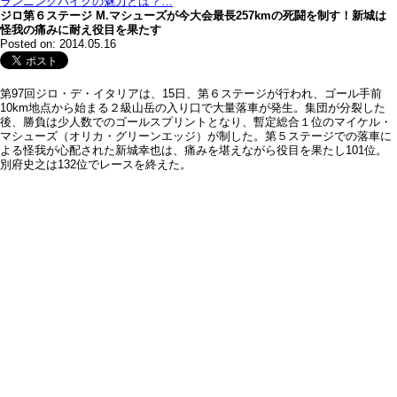
ランニングバイクの魅力とは？…
ジロ第６ステージ M.マシューズが今大会最長257kmの死闘を制す！新城は
怪我の痛みに耐え役目を果たす
Posted on: 2014.05.16
第97回ジロ・デ・イタリアは、15日、第６ステージが行われ、ゴール手前
10km地点から始まる２級山岳の入り口で大量落車が発生。集団が分裂した
後、勝負は少人数でのゴールスプリントとなり、暫定総合１位のマイケル・
マシューズ（オリカ・グリーンエッジ）が制した。第５ステージでの落車に
よる怪我が心配された新城幸也は、痛みを堪えながら役目を果たし101位。
別府史之は132位でレースを終えた。