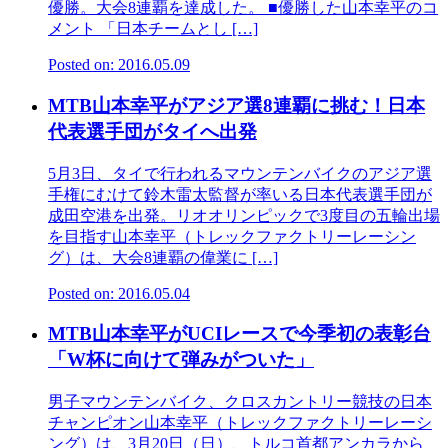
優勝。大会8連覇を達成した。 ■優勝した山本幸平のコ
メント 「日本チームとし […]
Posted on: 2016.05.09
MTB山本幸平がアジア選8連覇に挑む！日本
代表選手団がタイへ出発
5月3日、タイで行われるマウンテンバイクのアジア選
手権にむけて鈴木雷太監督が率いる日本代表選手団が
成田空港を出発。リオオリンピックで3度目の五輪出場
を目指す山本幸平（トレックファクトリーレーシン
グ）は、大会8連覇の偉業に […]
Posted on: 2016.05.04
MTB山本幸平がUCIレースで今季初の表彰台
「W杯に向けて弾みがついた」
男子マウンテンバイク、クロスカントリー競技の日本
チャンピオン山本幸平（トレックファクトリーレーシ
ング）は、3月20日（日）、トルコ首都アンカラから