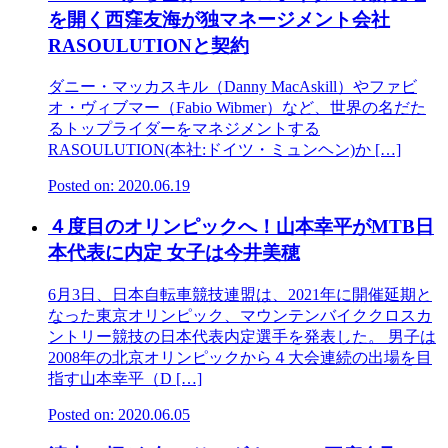
を開く西窪友海が独マネージメント会社
RASOULUTIONと契約
ダニー・マッカスキル（Danny MacAskill）やファビ
オ・ヴィブマー（Fabio Wibmer）など、世界の名だた
るトップライダーをマネジメントする
RASOULUTION(本社:ドイツ・ミュンヘン)か […]
Posted on: 2020.06.19
４度目のオリンピックへ！山本幸平がMTB日
本代表に内定 女子は今井美穂
6月3日、日本自転車競技連盟は、2021年に開催延期と
なった東京オリンピック、マウンテンバイククロスカ
ントリー競技の日本代表内定選手を発表した。 男子は
2008年の北京オリンピックから４大会連続の出場を目
指す山本幸平（D […]
Posted on: 2020.06.05