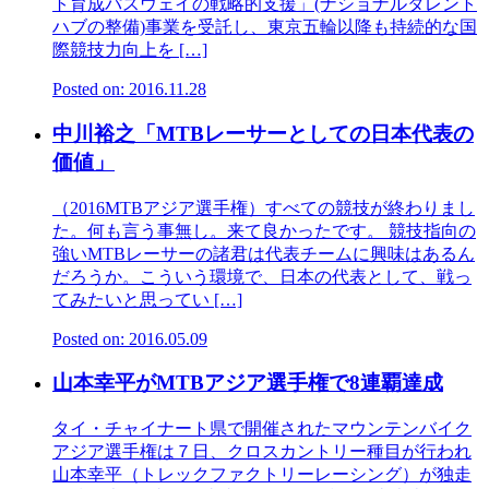
ト育成パスウェイの戦略的支援」(ナショナルタレント
ハブの整備)事業を受託し、東京五輪以降も持続的な国
際競技力向上を […]
Posted on: 2016.11.28
中川裕之「MTBレーサーとしての日本代表の
価値」
（2016MTBアジア選手権）すべての競技が終わりまし
た。何も言う事無し。来て良かったです。 競技指向の
強いMTBレーサーの諸君は代表チームに興味はあるん
だろうか。こういう環境で、日本の代表として、戦っ
てみたいと思ってい […]
Posted on: 2016.05.09
山本幸平がMTBアジア選手権で8連覇達成
タイ・チャイナート県で開催されたマウンテンバイク
アジア選手権は７日、クロスカントリー種目が行われ
山本幸平（トレックファクトリーレーシング）が独走