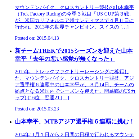
マウンテンバイク、クロスカントリー競技の山本幸平
（Trek Factory Racing)の今季３戦目「US CUP第３戦」
が、米国カリフォルニア州サンディマスで４月11日に
行われ、2013年の世界チャンピオン、スイスの […]
Posted on: 2015.04.13
新チームTREKで2015シーズンを迎えた山本
幸平「去年の悪い感覚が無くなった」
2015年、トレックファクトリーレーシングに移籍し
た、マウンテンバイク、クロスカントリー競技、アジ
ア選手権６連覇中の山本幸平が、３月14日、チームの
拠点となる米国内でシーズンを迎えた。開幕戦のUSカ
ップは16位、翌週21 […]
Posted on: 2015.03.23
山本幸平、MTBアジア選手権６連覇に挑む！
2014年11月１日から２日間の日程で行われるマウンテ