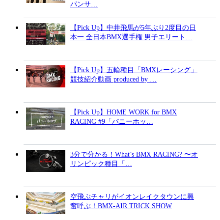
パンサ…
【Pick Up】中井飛馬が5年ぶり2度目の日
本一 全日本BMX選手権 男子エリート…
【Pick Up】五輪種目「BMXレーシング」
競技紹介動画 produced by …
【Pick Up】HOME WORK for BMX
RACING #9「バニーホッ…
3分で分かる！What’s BMX RACING? 〜オ
リンピック種目「…
空飛ぶチャリがイオンレイクタウンに興
奮呼ぶ！BMX-AIR TRICK SHOW