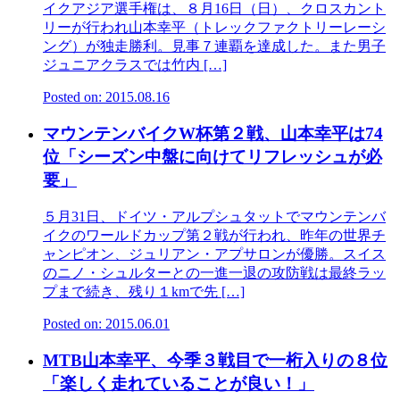
イクアジア選手権は、８月16日（日）、クロスカント
リーが行われ山本幸平（トレックファクトリーレーシ
ング）が独走勝利。見事７連覇を達成した。また男子
ジュニアクラスでは竹内 […]
Posted on: 2015.08.16
マウンテンバイクW杯第２戦、山本幸平は74
位「シーズン中盤に向けてリフレッシュが必
要」
５月31日、ドイツ・アルプシュタットでマウンテンバ
イクのワールドカップ第２戦が行われ、昨年の世界チ
ャンピオン、ジュリアン・アプサロンが優勝。スイス
のニノ・シュルターとの一進一退の攻防戦は最終ラッ
プまで続き、残り１kmで先 […]
Posted on: 2015.06.01
MTB山本幸平、今季３戦目で一桁入りの８位
「楽しく走れていることが良い！」