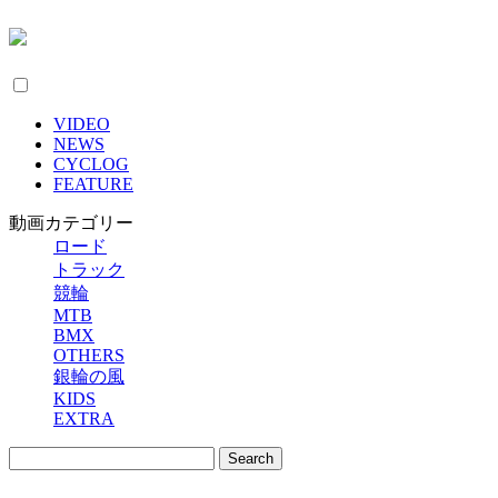
VIDEO
NEWS
CYCLOG
FEATURE
動画カテゴリー
ロード
トラック
競輪
MTB
BMX
OTHERS
銀輪の風
KIDS
EXTRA