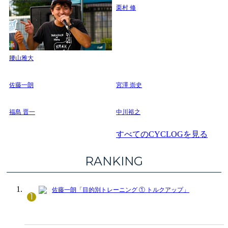
栗村 修
腰山雅大
佐藤一朗
宮澤 崇史
福島 晋一
中川裕之
すべてのCYCLOGを見る
RANKING
佐藤一朗「目的別トレーニング ① トルクアップ」
1