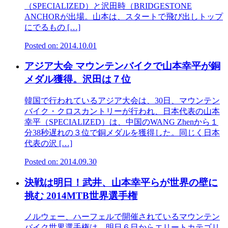
（SPECIALIZED）と沢田時（BRIDGESTONE
ANCHORが出場。山本は、スタートで飛び出しトップ
にでるもの […]
Posted on: 2014.10.01
アジア大会 マウンテンバイクで山本幸平が銅
メダル獲得。沢田は７位
韓国で行われているアジア大会は、30日、マウンテン
バイク・クロスカントリーが行われ、日本代表の山本
幸平（SPECIALIZED）は、中国のWANG Zhenから１
分38秒遅れの３位で銅メダルを獲得した。同じく日本
代表の沢 […]
Posted on: 2014.09.30
決戦は明日！武井、山本幸平らが世界の壁に
挑む 2014MTB世界選手権
ノルウェー、ハーフェルで開催されているマウンテン
バイク世界選手権は、明日６日からエリートカテゴリ