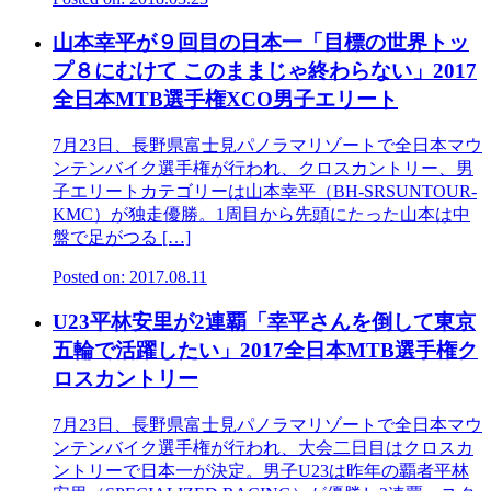
山本幸平が９回目の日本一「目標の世界トッ
プ８にむけて このままじゃ終わらない」2017
全日本MTB選手権XCO男子エリート
7月23日、長野県富士見パノラマリゾートで全日本マウ
ンテンバイク選手権が行われ、クロスカントリー、男
子エリートカテゴリーは山本幸平（BH-SRSUNTOUR-
KMC）が独走優勝。1周目から先頭にたった山本は中
盤で足がつる […]
Posted on: 2017.08.11
U23平林安里が2連覇「幸平さんを倒して東京
五輪で活躍したい」2017全日本MTB選手権ク
ロスカントリー
7月23日、長野県富士見パノラマリゾートで全日本マウ
ンテンバイク選手権が行われ、大会二日目はクロスカ
ントリーで日本一が決定。男子U23は昨年の覇者平林