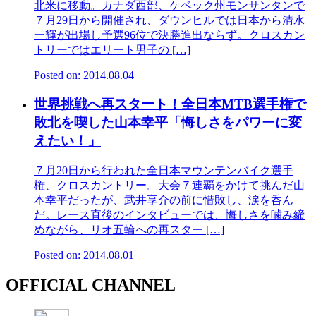
北米に移動。カナダ西部、ケベック州モンサンタンで
７月29日から開催され、ダウンヒルでは日本から清水
一輝が出場し予選96位で決勝進出ならず。クロスカン
トリーではエリート男子の […]
Posted on: 2014.08.04
世界挑戦へ再スタート！全日本MTB選手権で
敗北を喫した山本幸平「悔しさをパワーに変
えたい！」
７月20日から行われた全日本マウンテンバイク選手
権、クロスカントリー。大会７連覇をかけて挑んだ山
本幸平だったが、武井享介の前に惜敗し、涙を呑ん
だ。レース直後のインタビューでは、悔しさを噛み締
めながら、リオ五輪への再スター […]
Posted on: 2014.08.01
OFFICIAL CHANNEL