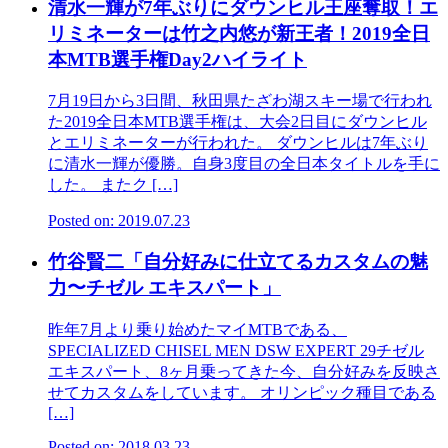
清水一輝が7年ぶりにダウンヒル王座奪取！エ
リミネーターは竹之内悠が新王者！2019全日
本MTB選手権Day2ハイライト
7月19日から3日間、秋田県たざわ湖スキー場で行われ
た2019全日本MTB選手権は、大会2日目にダウンヒル
とエリミネーターが行われた。 ダウンヒルは7年ぶり
に清水一輝が優勝。自身3度目の全日本タイトルを手に
した。 またク […]
Posted on: 2019.07.23
竹谷賢二「自分好みに仕立てるカスタムの魅
力〜チゼル エキスパート」
昨年7月より乗り始めたマイMTBである、
SPECIALIZED CHISEL MEN DSW EXPERT 29チゼル
エキスパート、8ヶ月乗ってきた今、自分好みを反映さ
せてカスタムをしています。 オリンピック種目である
[…]
Posted on: 2018.03.23