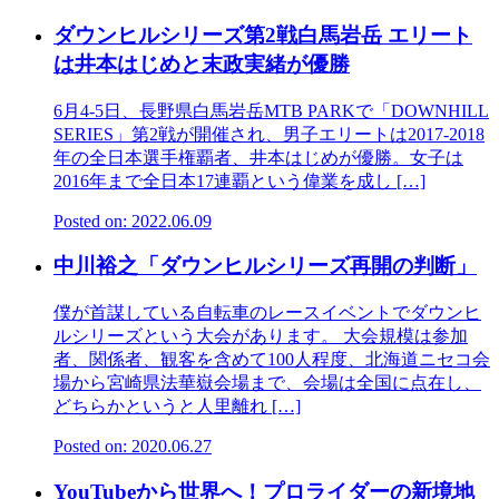
ダウンヒルシリーズ第2戦白馬岩岳 エリート
は井本はじめと末政実緒が優勝
6月4-5日、長野県白馬岩岳MTB PARKで「DOWNHILL
SERIES」第2戦が開催され、男子エリートは2017-2018
年の全日本選手権覇者、井本はじめが優勝。女子は
2016年まで全日本17連覇という偉業を成し […]
Posted on: 2022.06.09
中川裕之「ダウンヒルシリーズ再開の判断」
僕が首謀している自転車のレースイベントでダウンヒ
ルシリーズという大会があります。 大会規模は参加
者、関係者、観客を含めて100人程度、北海道ニセコ会
場から宮崎県法華嶽会場まで、会場は全国に点在し、
どちらかというと人里離れ […]
Posted on: 2020.06.27
YouTubeから世界へ！プロライダーの新境地