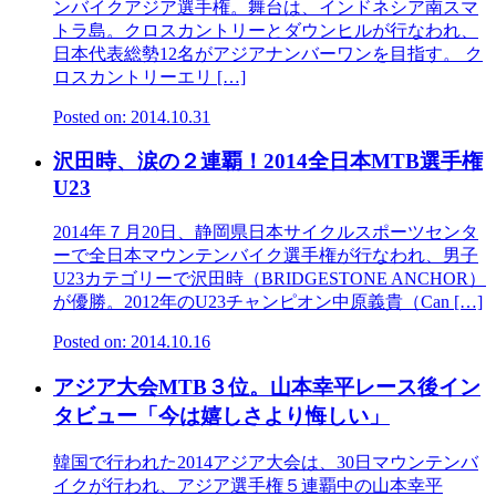
ンバイクアジア選手権。舞台は、インドネシア南スマ
トラ島。クロスカントリーとダウンヒルが行なわれ、
日本代表総勢12名がアジアナンバーワンを目指す。 ク
ロスカントリーエリ […]
Posted on: 2014.10.31
沢田時、涙の２連覇！2014全日本MTB選手権
U23
2014年７月20日、静岡県日本サイクルスポーツセンタ
ーで全日本マウンテンバイク選手権が行なわれ、男子
U23カテゴリーで沢田時（BRIDGESTONE ANCHOR）
が優勝。2012年のU23チャンピオン中原義貴（Can […]
Posted on: 2014.10.16
アジア大会MTB３位。山本幸平レース後イン
タビュー「今は嬉しさより悔しい」
韓国で行われた2014アジア大会は、30日マウンテンバ
イクが行われ、アジア選手権５連覇中の山本幸平