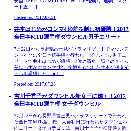
安里（SPECIALIZED RACING）が優勝し2連覇。スタ
ート直 […]
Posted on: 2017.08.01
井本はじめがコンマ4秒差を制し初優勝！2017
全日本MTB選手権ダウンヒル男子エリート
7月22日から長野県富士見パノラマリゾートでマウンテ
ンバイクの全日本選手権が行われ、ダウンヒル男子エ
リートで井本はじめが優勝。2位の清水一輝とのタイム
差はわずかにコンマ4秒。接戦をものした井本が初タイ
トルを獲得した。 ■ […]
Posted on: 2017.07.26
吉川千香子がダウンヒル新女王に輝く！2017
全日本MTB選手権 女子ダウンヒル
77月22日から長野県富士見パノラマリゾートで行われ
た全日本MTB選手権。大会初日に行われたダウンヒル
のエリート女子カテゴリは、吉川千香子が初優勝を飾