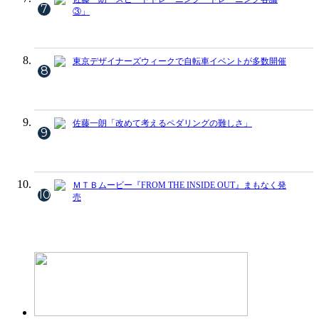
7
③」
東京デザイナーズウィークで自転車イベントが多数開催
8
佐藤一朗「改めて考えるペダリングの難しさ」
9
ＭＴＢムービー『FROM THE INSIDE OUT』まもなく発
10
売