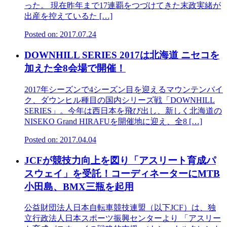
った。 現在昨年まで17連覇をつづけてきた末政実緒が
出産を控えているた […]
Posted on: 2017.07.24
DOWNHILL SERIES 2017は北海道 ニセコを
加えた全8会場で開催！
2017年シーズンで4シーズン目を迎えるマウンテンバイ
ク、ダウンヒル種目の国内シリーズ戦「DOWNHILL
SERIES」。今年は西日本を飛び出し、新しく北海道の
NISEKO Grand HIRAFUを開催地に迎え、全8 […]
Posted on: 2017.04.04
JCFが競技力向上を図り「アスリート育成パ
スウェイ」を受託！コーディネーターにMTB
小田島、BMX三瓶を起用
公益財団法人日本自転車競技連盟（以下JCF）は、独
立行政法人日本スポーツ振興センターより 「アスリー