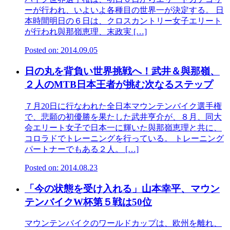
ーが行われ、いよいよ各種目の世界一が決定する。 日
本時間明日の６日は、クロスカントリー女子エリート
が行われ與那嶺恵理、末政実 […]
Posted on: 2014.09.05
日の丸を背負い世界挑戦へ！武井＆與那嶺、
２人のMTB日本王者が挑む次なるステップ
７月20日に行なわれた全日本マウンテンバイク選手権
で、悲願の初優勝を果たした武井亨介が、８月、同大
会エリート女子で日本一に輝いた與那嶺恵理と共に、
コロラドでトレーニングを行っている。 トレーニング
パートナーでもある２人。 […]
Posted on: 2014.08.23
「今の状態を受け入れる」山本幸平、マウン
テンバイクW杯第５戦は50位
マウンテンバイクのワールドカップは、欧州を離れ、