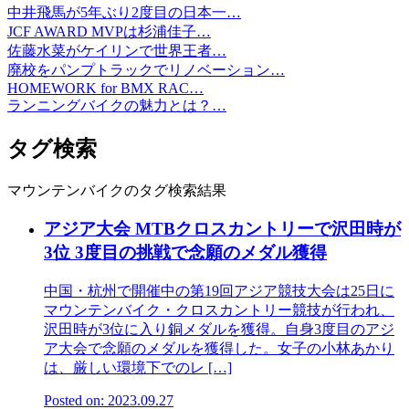
中井飛馬が5年ぶり2度目の日本一…
JCF AWARD MVPは杉浦佳子…
佐藤水菜がケイリンで世界王者…
廃校をパンプトラックでリノベーション…
HOMEWORK for BMX RAC…
ランニングバイクの魅力とは？…
タグ検索
マウンテンバイクのタグ検索結果
アジア大会 MTBクロスカントリーで沢田時が
3位 3度目の挑戦で念願のメダル獲得
中国・杭州で開催中の第19回アジア競技大会は25日に
マウンテンバイク・クロスカントリー競技が行われ、
沢田時が3位に入り銅メダルを獲得。自身3度目のアジ
ア大会で念願のメダルを獲得した。女子の小林あかり
は、厳しい環境下でのレ […]
Posted on: 2023.09.27