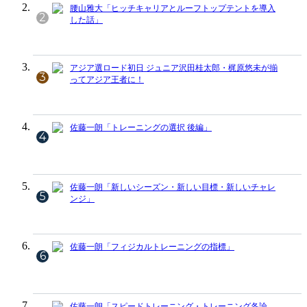
腰山雅大「ヒッチキャリアとルーフトップテントを導入
2
した話」
アジア選ロード初日 ジュニア沢田桂太郎・梶原悠未が揃
3
ってアジア王者に！
佐藤一朗「トレーニングの選択 後編」
4
佐藤一朗「新しいシーズン・新しい目標・新しいチャレ
5
ンジ」
佐藤一朗「フィジカルトレーニングの指標」
6
佐藤一朗「スピードトレーニング・トレーニング各論