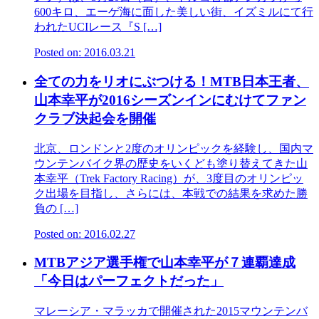
600キロ、エーゲ海に面した美しい街、イズミルにて行
われたUCIレース『S […]
Posted on: 2016.03.21
全ての力をリオにぶつける！MTB日本王者、
山本幸平が2016シーズンインにむけてファン
クラブ決起会を開催
北京、ロンドンと2度のオリンピックを経験し、国内マ
ウンテンバイク界の歴史をいくども塗り替えてきた山
本幸平（Trek Factory Racing）が、3度目のオリンピッ
ク出場を目指し、さらには、本戦での結果を求めた勝
負の […]
Posted on: 2016.02.27
MTBアジア選手権で山本幸平が７連覇達成
「今日はパーフェクトだった」
マレーシア・マラッカで開催された2015マウンテンバ