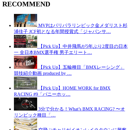
RECOMMEND
MVPはパリパラリンピック金メダリスト杉
浦佳子 JCF初となる年間授賞式「ジャパンサ…
【Pick Up】中井飛馬が5年ぶり2度目の日本
一 全日本BMX選手権 男子エリート…
【Pick Up】五輪種目「BMXレーシング」
競技紹介動画 produced by …
【Pick Up】HOME WORK for BMX
RACING #9「バニーホッ…
3分で分かる！What’s BMX RACING? 〜オ
リンピック種目「…
空飛ぶチャリがイオンレイクタウンに興奮