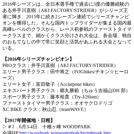
2016年シーズンは、全日本選手権で過去に3度の優勝経験の
ある井手川直樹（AKI FACTORY/STRIDER）がシリーズ王
者に輝き、2015年に続き2シーズン連続でシリーズチャンピ
オンを獲得した。そんな国内トップライダーが集まる国内最
高峰レベルのクラスから、レース初参戦のファーストタイマ
ークラスまで、細かくクラス分けされ大会は、各会場、独自
のおもてなしの中で常に笑顔と活気があふれる大会となって
いる。
【2016年シリーズチャンピオン】
PROクラス：井手川直樹（AKI FACTORY/STRIDER）
エリート男子クラス：田中将之（FOGbikes/チキン☆ヒーロ
ーズ）
エリート女子：富田敬子（Acciarpone bikes）
エキスパート男子クラス：郷丸勝範（ちゅう吉福山DH 部）
スポーツ男子クラス：藤本裕貴（Try-J/26ism）
ファーストタイマー男子クラス：オオサクロドリゴ
XC BIKE クラス：秋山忍（teamWAVE）
【2017年開催地・日程】
▷＃1．6月3-4日 十種ヶ峰 WOODPARK
会場HP:
http://woodpark.jp/mauntenbaik/hp/mtbpark.htm