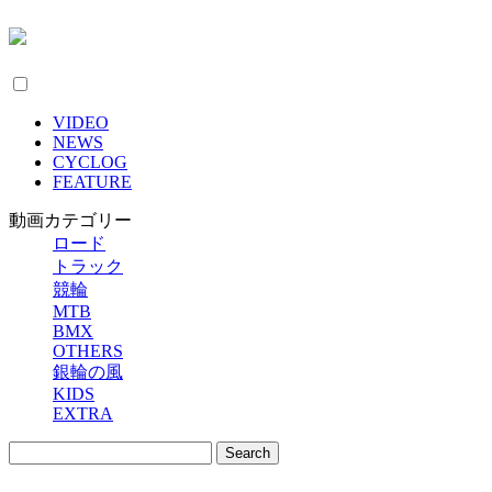
VIDEO
NEWS
CYCLOG
FEATURE
動画カテゴリー
ロード
トラック
競輪
MTB
BMX
OTHERS
銀輪の風
KIDS
EXTRA