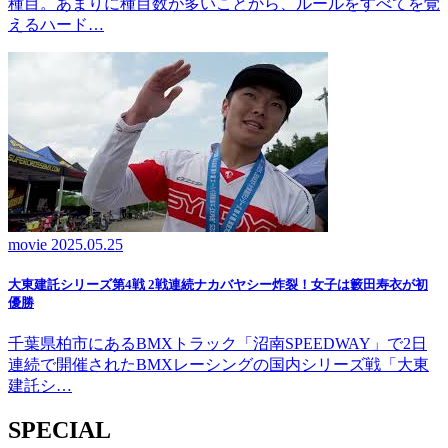
種目。あまりに種目数が多いことから、ルールをすべてを覚
えるハード…
movie
2025.05.25
大東建託シリーズ第4戦 2戦連続ナカバヤシー炸裂！女子は籔田寿衣が初
優勝
千葉県柏市にあるBMXトラック「沼南SPEEDWAY」で2日
連続で開催されたBMXレーシングの国内シリーズ戦「大東
建託シ…
SPECIAL