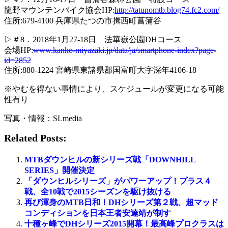
龍野マウンテンバイク協会HP:
http://tatunomtb.blog74.fc2.com/
住所:679-4100 兵庫県たつの市揖西町菖蒲谷
▷＃8．2018年1月27-18日 法華嶽公園DHコース
会場HP:
www.kanko-miyazaki.jp/data/ja/smartphone-index?page-
id=2852
住所:880-1224 宮崎県東諸県郡国富町大字深年4106-18
※やむを得ない事情により、スケジュールが変更になる可能
性有り
写真・情報：SLmedia
Related Posts:
MTBダウンヒルの新シリーズ戦「DOWNHILL
SERIES」開催決定
「ダウンヒルシリーズ」がパワーアップ！プラス４
戦、全10戦で2015シーズンを駆け抜ける
再び渾身のMTB日和！DHシリーズ第２戦、超マッド
コンディションを日本王者安達靖が制す
十種ヶ峰でDHシリーズ2015開幕！最高峰プロクラスは