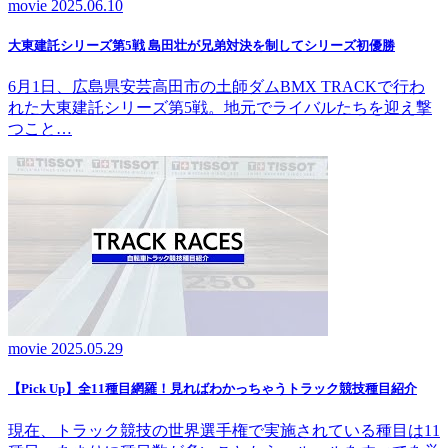
movie
2025.06.10
大東建託シリーズ第5戦 島田壮が兄弟対決を制してシリーズ初優勝
6月1日、広島県安芸高田市の土師ダムBMX TRACKで行わ
れた大東建託シリーズ第5戦。地元でライバルたちを迎え撃
つこと…
movie
2025.05.29
【Pick Up】全11種目網羅！見ればわかっちゃうトラック競技種目紹介
現在、トラック競技の世界選手権で実施されている種目は11