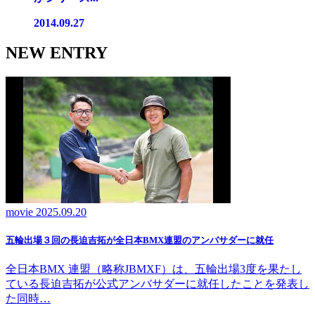
2014.09.27
NEW ENTRY
movie
2025.09.20
五輪出場３回の長迫吉拓が全日本BMX連盟のアンバサダーに就任
全日本BMX 連盟（略称JBMXF）は、五輪出場3度を果たし
ている長迫吉拓が公式アンバサダーに就任したことを発表し
た同時…