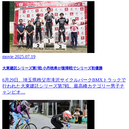
movie
2025.07.19
大東建託シリーズ第7戦 ⼩丹晄希が復帰戦でシリーズ初優勝
6月29日、埼玉県秩父市滝沢サイクルパークBMXトラックで
行われた大東建託シリーズ第7戦。最高峰カテゴリー男子チ
ャンピオ…