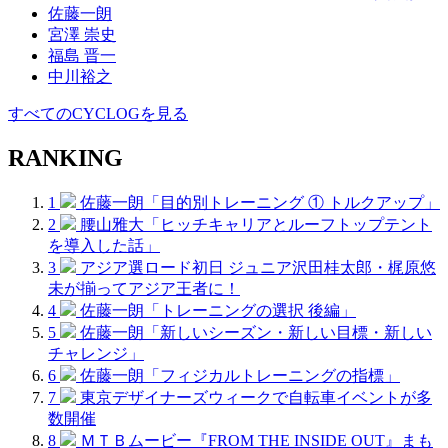
佐藤一朗
宮澤 崇史
福島 晋一
中川裕之
すべてのCYCLOGを見る
RANKING
1
佐藤一朗「目的別トレーニング ① トルクアップ」
2
腰山雅大「ヒッチキャリアとルーフトップテント
を導入した話」
3
アジア選ロード初日 ジュニア沢田桂太郎・梶原悠
未が揃ってアジア王者に！
4
佐藤一朗「トレーニングの選択 後編」
5
佐藤一朗「新しいシーズン・新しい目標・新しい
チャレンジ」
6
佐藤一朗「フィジカルトレーニングの指標」
7
東京デザイナーズウィークで自転車イベントが多
数開催
8
ＭＴＢムービー『FROM THE INSIDE OUT』まも