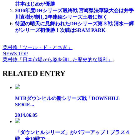
井本はじめが優勝
2016年度DHシリーズ最終戦 宮崎県法華嶽大会は井手
川直樹が制し2年連続シリーズ王者に輝く
待望の晴天に見舞われたDHシリーズ第３戦 清水一輝
がシリーズ初優勝！次戦はSRAM PARK
栗村修「ツール・ド・とちぎ」
NEWS TOP
栗村修「日本市場から姿を消した歴史的な勝利」
;
RELATED ENTRY
MTBダウンヒルの新シリーズ戦「DOWNHILL
SERIE...
2014.06.05
「ダウンヒルシリーズ」がパワーアップ！プラス４
戦、全10戦で...