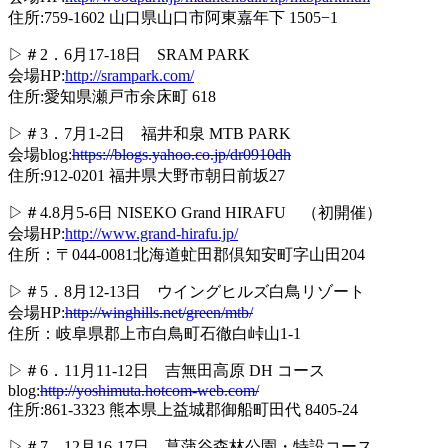
住所:759-1602 山口県山口市阿東嘉年下 1505−1
▷＃2．6月17-18日 SRAM PARK
会場HP:
http://srampark.com/
住所:愛知県瀬戸市余床町 618
▷＃3．7月1-2日 福井和泉 MTB PARK
会場blog:
https://blogs.yahoo.co.jp/dr0910dh
住所:912-0201 福井県大野市朝日前坂27
▷＃4.8月5-6日 NISEKO Grand HIRAFU （初開催）
会場HP:
http://www.grand-hirafu.jp/
住所：〒044-0081北海道虻田郡倶知安町字山田204
▷＃5．8月12-13日 ウイングヒルズ白鳥リゾート
会場HP:
http://winghills.net/green/mtb/
住所：岐阜県郡上市白鳥町石徹白峠山1-1
▷＃6．11月11-12日 吉無田高原 DH コース
blog:
http://yoshimuta.hotcom-web.com/
住所:861-3323 熊本県上益城郡御船町田代 8405-24
▷＃7．12月16-17日 菖蒲谷森林公園・特設コース