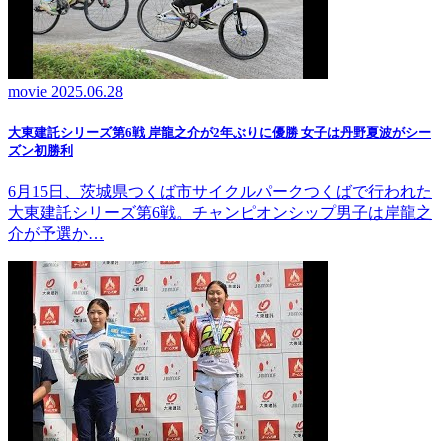
movie
2025.06.28
大東建託シリーズ第6戦 岸龍之介が2年ぶりに優勝 女子は丹野夏波がシー
ズン初勝利
6月15日、茨城県つくば市サイクルパークつくばで行われた
大東建託シリーズ第6戦。チャンピオンシップ男子は岸龍之
介が予選か…