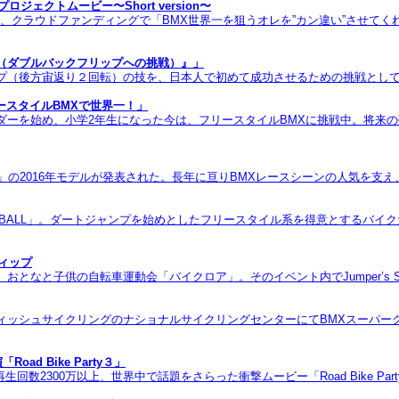
ェクトムービー〜Short version〜
現在、クラウドファンディングで「BMX世界一を狙うオレを”カン違い”させて
ル（ダブルバックフリップへの挑戦）』」
フリップ（後方宙返り２回転）の技を、日本人で初めて成功させるための挑戦とし
スタイルBMXで世界一！」
ダーを始め、小学2年生になった今は、フリースタイルBMXに挑戦中。将来の
S」の2016年モデルが発表された。長年に亘りBMXレースシーンの人気を支え、
REBA­LL」。ダートジャンプを始めとしたフリースタイル系を得意とするバ
ィップ
の自転車運動会「バイクロア」。そのイベント内でJumper’s StoreとYBP 
ィッシュサイクリングのナショナルサイクリングセンターにてBMXスーパー
d Bike Party３」
回数2300万以上、世界中で話題をさらった衝撃ムービー「Road Bike Pa