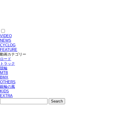
VIDEO
NEWS
CYCLOG
FEATURE
動画カテゴリー
ロード
トラック
競輪
MTB
BMX
OTHERS
銀輪の風
KIDS
EXTRA