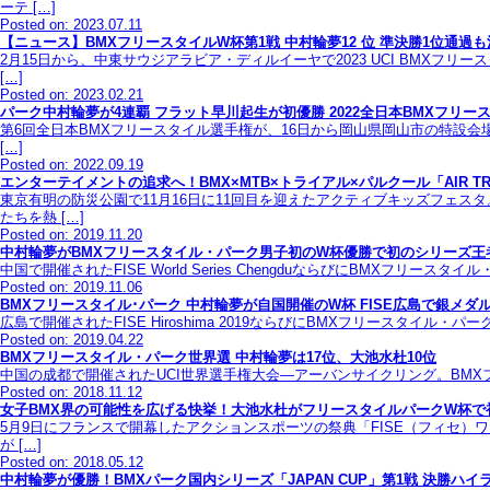
ーテ […]
Posted on: 2023.07.11
【ニュース】BMXフリースタイルW杯第1戦 中村輪夢12 位 準決勝1位通過
2月15日から、中東サウジアラビア・ディルイーヤで2023 UCI BM
[…]
Posted on: 2023.02.21
パーク中村輪夢が4連覇 フラット早川起生が初優勝 2022全日本BMXフリー
第6回全日本BMXフリースタイル選手権が、16日から岡山県岡山市の特設会
[…]
Posted on: 2022.09.19
エンターテイメントの追求へ！BMX×MTB×トライアル×パルクール「AIR TRIC
東京有明の防災公園で11月16日に11回目を迎えたアクティブキッズフェ
たちを熱 […]
Posted on: 2019.11.20
中村輪夢がBMXフリースタイル・パーク男子初のW杯優勝で初のシリーズ王
中国で開催されたFISE World Series ChengduならびにBMX
Posted on: 2019.11.06
BMXフリースタイル･パーク 中村輪夢が自国開催のW杯 FISE広島で銀メ
広島で開催されたFISE Hiroshima 2019ならびにBMXフリースタイ
Posted on: 2019.04.22
BMXフリースタイル・パーク世界選 中村輪夢は17位、大池水杜10位
中国の成都で開催されたUCI世界選手権大会―アーバンサイクリング。BMXフリ
Posted on: 2018.11.12
女子BMX界の可能性を広げる快挙！大池水杜がフリースタイルパークW杯で
5月9日にフランスで開幕したアクションスポーツの祭典「FISE（フィセ）
が […]
Posted on: 2018.05.12
中村輪夢が優勝！BMXパーク国内シリーズ「JAPAN CUP」第1戦 決勝ハイ