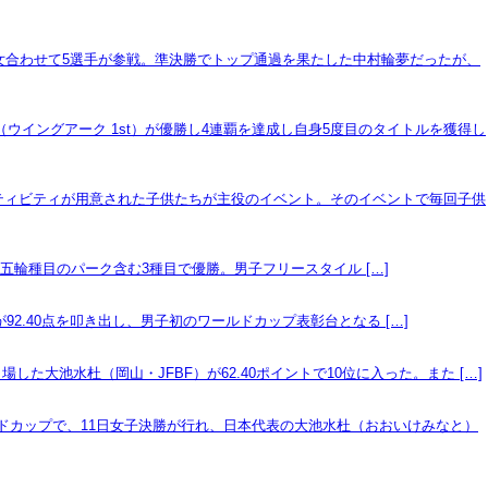
、男女合わせて5選手が参戦。準決勝でトップ通過を果たした中村輪夢だったが、
ウイングアーク 1st）が優勝し4連覇を達成し自身5度目のタイトルを獲得し
クティビティが用意された子供たちが主役のイベント。そのイベントで毎回子供
日本は五輪種目のパーク含む3種目で優勝。男子フリースタイル […]
が92.40点を叩き出し、男子初のワールドカップ表彰台となる […]
大池水杜（岡山・JFBF）が62.40ポイントで10位に入った。また […]
ルドカップで、11日女子決勝が行れ、日本代表の大池水杜（おおいけみなと）