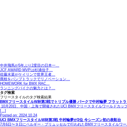
中井飛馬が5年ぶり2度目の日本一…
JCF AWARD MVPは杉浦佳子…
佐藤水菜がケイリンで世界王者…
廃校をパンプトラックでリノベーション…
HOMEWORK for BMX RAC…
ランニングバイクの魅力とは？…
タグ検索
フリースタイルのタグ検索結果
BMXフリースタイルW杯第3戦でトリプル優勝 パークで中村輪夢 フラット
10月20日、中国・上海で開催されたUCI BMXフリースタイルワールド
[…]
Posted on: 2024.10.24
UCI BMXフリースタイルW杯第3戦 中村輪夢が2位 今シーズン初の表彰台
7月6日〜９日にベルギー・ブリュッセルで行われたBMXフリースタイルワー