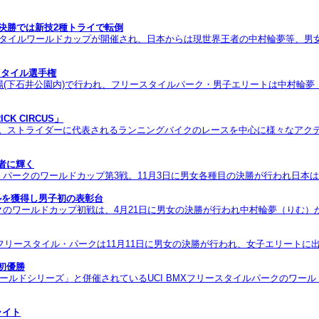
も決勝では新技2種トライで転倒
Xフリースタイルワールドカップが開催され、日本からは現世界王者の中村輪夢等
スタイル選手権
場(下石井公園内)で行われ、フリースタイルパーク・男子エリートは中村輪夢（
K CIRCUS」
スタ。ストライダーに代表されるランニングバイクのレースを中心に様々なア
者に輝く
フリースタイル・パークのワールドカップ第3戦。11月3日に男女各種目の決勝が行われ
ダルを獲得し男子初の表彰台
ル・パークのワールドカップ初戦は、4月21日に男女の決勝が行われ中村輪夢（りむ）
ースタイル・パークは11月11日に男女の決勝が行われ、女子エリートに出場した
初優勝
ワールドシリーズ」と併催されているUCI BMXフリースタイルパークのワー
ライト