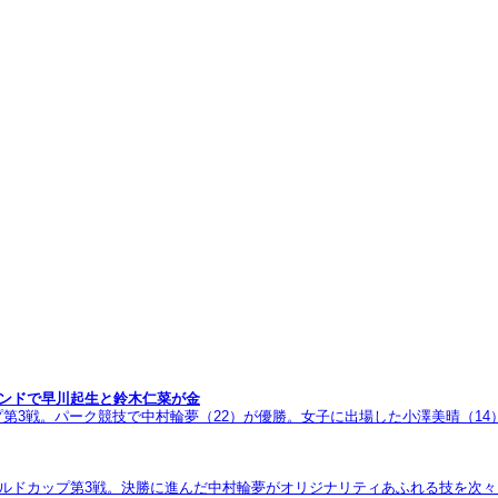
ランドで早川起生と鈴木仁菜が金
カップ第3戦。パーク競技で中村輪夢（22）が優勝。女子に出場した小澤美晴（
ルドカップ第3戦。決勝に進んだ中村輪夢がオリジナリティあふれる技を次々と