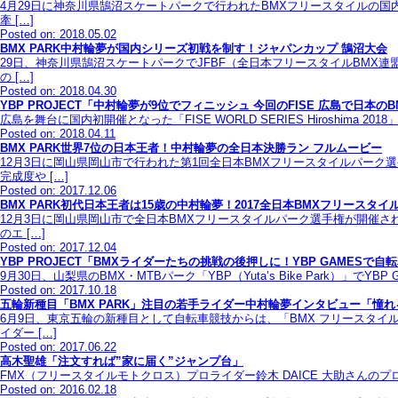
4月29日に神奈川県鵠沼スケートパークで行われたBMXフリースタイルの国
牽 […]
Posted on: 2018.05.02
BMX PARK中村輪夢が国内シリーズ初戦を制す！ジャパンカップ 鵠沼大会
29日、神奈川県鵠沼スケートパークでJFBF（全日本フリースタイルBMX
の […]
Posted on: 2018.04.30
YBP PROJECT「中村輪夢が9位でフィニッシュ 今回のFISE 広島で日本
広島を舞台に国内初開催となった「FISE WORLD SERIES Hirosh
Posted on: 2018.04.11
BMX PARK世界7位の日本王者！中村輪夢の全日本決勝ラン フルムービー
12月3日に岡山県岡山市で行われた第1回全日本BMXフリースタイルパー
完成度や […]
Posted on: 2017.12.06
BMX PARK初代日本王者は15歳の中村輪夢！2017全日本BMXフリースタ
12月3日に岡山県岡山市で全日本BMXフリースタイルパーク選手権が開催さ
のエ […]
Posted on: 2017.12.04
YBP PROJECT「BMXライダーたちの挑戦の後押しに！YBP GAMES
9月30日、山梨県のBMX・MTBパーク「YBP（Yuta’s Bike Park）
Posted on: 2017.10.18
五輪新種目「BMX PARK」注目の若手ライダー中村輪夢インタビュー「憧
6月9日、東京五輪の新種目として自転車競技からは、「BMX フリースタ
イダー […]
Posted on: 2017.06.22
高木聖雄「注文すれば”家に届く”ジャンプ台」
FMX（フリースタイルモトクロス）プロライダー鈴木 DAICE 大助さんのプロ
Posted on: 2016.02.18