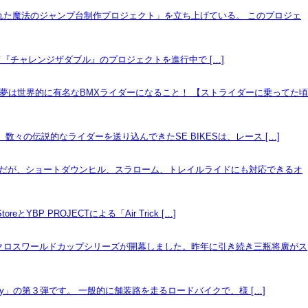
くれた魔法のジャンプ台制作プロジェクト」を立ち上げている。 このプロジェ
て『チャレンジザダブル』のプロジェクトを進行中で […]
夢は世界的に有名なBMXライダーになること！ 【ストライダーに乗ってた頃
数々の伝説的なライダーを送り込んできたSE BIKESは、レース […]
イクだが、ショートダ­ウンヒル、スラローム、トレイルライドにも対応できるオ
PROJECTによる「Air Trick […]
クロスワールドカップシリーズが開幕しました。昨年に引き続き三瓶将廣がス
rty」の第３弾です。 一般的に舗装路を走るロードバイクで、様 […]