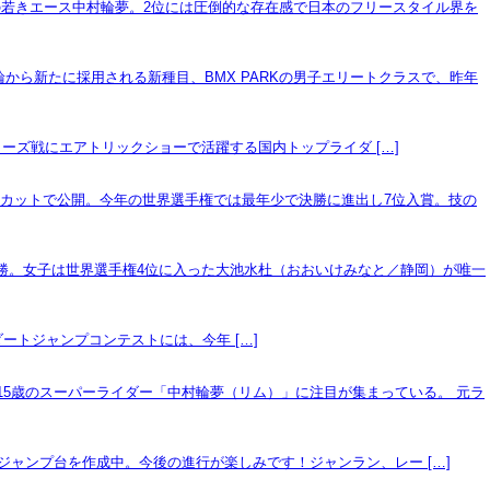
本の若きエース中村輪夢。2位には圧倒的な存在感で日本のフリースタイル界を
から新たに採用される新種目、BMX PARKの男子エリートクラスで、昨年
のシリーズ戦にエアトリックショーで活躍する国内トップライダ […]
ーカットで公開。今年の世界選手権では最年少で決勝に進出し7位入賞。技の
優勝。女子は世界選手権4位に入った大池水杜（おおいけみなと／静岡）が唯一
スとダートジャンプコンテストには、今年 […]
15歳のスーパーライダー「中村輪夢（リム）」に注目が集まっている。 元ラ
Xのジャンプ台を作成中。今後の進行が楽しみです！ジャンラン、レー […]