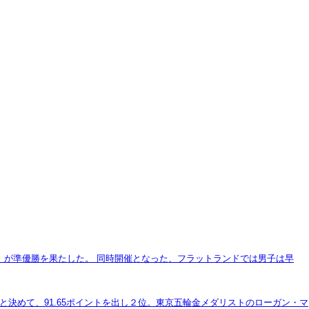
14）が準優勝を果たした。 同時開催となった、フラットランドでは男子は早
決めて、91.65ポイントを出し２位。東京五輪金メダリストのローガン・マ