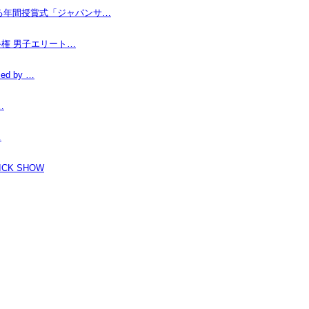
なる年間授賞式「ジャパンサ…
手権 男子エリート…
d by …
…
…
K SHOW