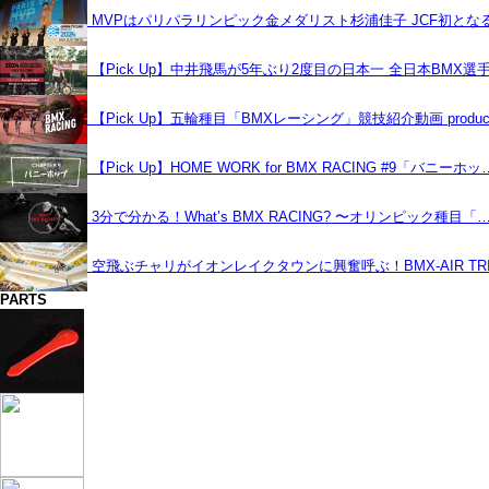
MVPはパリパラリンピック金メダリスト杉浦佳子 JCF初と
【Pick Up】中井飛馬が5年ぶり2度目の日本一 全日本BMX選
【Pick Up】五輪種目「BMXレーシング」競技紹介動画 produce
【Pick Up】HOME WORK for BMX RACING #9「バニーホッ
3分で分かる！What’s BMX RACING? 〜オリンピック種目「
空飛ぶチャリがイオンレイクタウンに興奮呼ぶ！BMX-AIR TRIC
PARTS