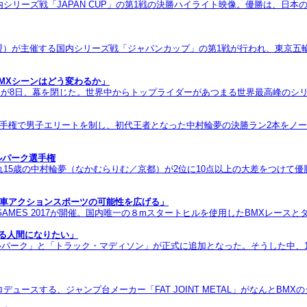
内シリーズ戦「JAPAN CUP」の第1戦の決勝ハイライト映像。優勝は、日
連盟）が主催する国内シリーズ戦「ジャパンカップ」の第1戦が行われ、東京五輪
のBMXシーンはどう変わるか」
ima 2018」が8日、幕を閉じた。世界中からトップライダーがあつまる世界最高峰
ク選手権で男子エリートを制し、初代王者となった中村輪夢の決勝ラン2本をノ
イルパーク選手権
れ15歳の中村輪夢（なかむらりむ／京都）が2位に10点以上の大差をつけて
で自転車アクションスポーツの可能性を広げる」
」でYBP GAMES 2017が開催。国内唯一の８mスタートヒルを使用したBMXレー
れる人間になりたい」
イルパーク」と「トラック・マディソン」が正式に追加となった。そうした中、
デュースする、ジャンプ台メーカー「FAT JOINT METAL」がなんとBM