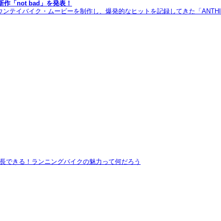
作「not bad」を発表！
のマウンテイバイク・ムービーを制作し、爆発的なヒットを記録してきた「ANTHILL 
長できる！ランニングバイクの魅力って何だろう