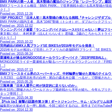
BMX PARKの第一人者、高木聖雄の魔法のジャンプ台「レジーランプ」建設プロジ
BMXフリースタイル種目「BMX PARK」で世界挑戦を続ける高木聖雄が
ク […]
Posted on: 2015.12.26
YBP PROJECT「日本人初！高木聖雄の偉大なる挑戦『チャレンジザダブ
BMX PARKの国内王者、高木”1040″聖雄（トシオ）が、ダブルバック
Posted on: 2015.12.02
ランニングバイク連盟「ランニングバイクはレースだけじゃない！夢はフリー
東京都に住む、本村來夢（ほんむららいむ）君8歳。2歳のころからストライ
のトリ […]
Posted on: 2015.10.22
完売続出のBMX人気ブランドSE BIKESが2016年モデルを発表！
2015年モデルが相次いで完売したアメリカの老舗BMXブランド「SE BIKE
Posted on: 2015.08.24
栗瀬裕太が操るMONGOOSEオールラウンダーバイク「2015FIREBALL」
MONGOOSEライダー栗瀬裕太が駆るハードテイルマウンテンバイク「FI
[…]
Posted on: 2015.07.13
BMXフリースタイル界のスーパーキッズ、中村輪夢が魅せた意地のテイルウ
５月23日、山梨県北杜市の白州・尾白の森名水公園「べるが」で開催された、おとなと子供
Posted on: 2015.05.26
三瓶将廣「日本人選手に何が決定的に足りないのか」
昨年10月に開催されたワールドカップ最終戦から半年が経ち、今年もブリテ
タッフ帯同 […]
Posted on: 2015.04.30
【Pick Up】衝撃の話題作第３弾！ダートジャンパー、サム・ピルグリム出演「Roa
編集部がお勧めする一押し動画。今回ご紹介するのは、前作までのYouTube再生
Posted on: 2014.12.30