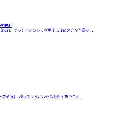
ン初勝利
ズ第6戦。チャンピオンシップ男子は岸龍之介が予選か…
リーズ第5戦。地元でライバルたちを迎え撃つこと…