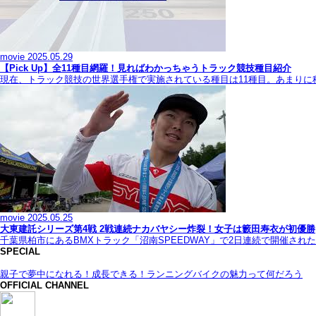
movie
2025.05.29
【Pick Up】全11種目網羅！見ればわかっちゃうトラック競技種目紹介
現在、トラック競技の世界選手権で実施されている種目は11種目。あまり
movie
2025.05.25
大東建託シリーズ第4戦 2戦連続ナカバヤシー炸裂！女子は籔田寿衣が初優勝
千葉県柏市にあるBMXトラック「沼南SPEEDWAY」で2日連続で開催され
SPECIAL
親子で夢中になれる！成長できる！ランニングバイクの魅力って何だろう
OFFICIAL CHANNEL