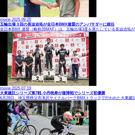
movie
2025.09.20
五輪出場３回の長迫吉拓が全日本BMX連盟のアンバサダーに就任
全日本BMX 連盟（略称JBMXF）は、五輪出場3度を果たしている長迫吉
movie
2025.07.19
大東建託シリーズ第7戦 ⼩丹晄希が復帰戦でシリーズ初優勝
6月29日、埼玉県秩父市滝沢サイクルパークBMXトラックで行われた大東建