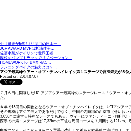
中井飛馬が5年ぶり2度目の日本一…
JCF AWARD MVPは杉浦佳子…
佐藤水菜がケイリンで世界王者…
廃校をパンプトラックでリノベーション…
HOMEWORK for BMX RAC…
ランニングバイクの魅力とは？…
アジア最高峰ツアー・オブ・チンハイレイク第１ステージで宮澤崇史が５位
Posted on: 2014.07.07
７月６日に開幕したUCIアジアツアー最高峰のステージレース「ツアー・オブ
た。
今年で13回目の開催となるツアー・オブ・チンハイレイクは、UCIアジアツ
その規模はアジア最大であるだけでなく、中国の内陸部の西寧市（せいねい）
3,858mに達する特殊なレースでもある。ヴィーにファンティーニ・NIP
西寧での第１ステージは17,32kmの平坦な周回コースを７周回する121
中盤になり、そこからさらに２選手が先行して彼らが結果的に逃げ切り、オレク