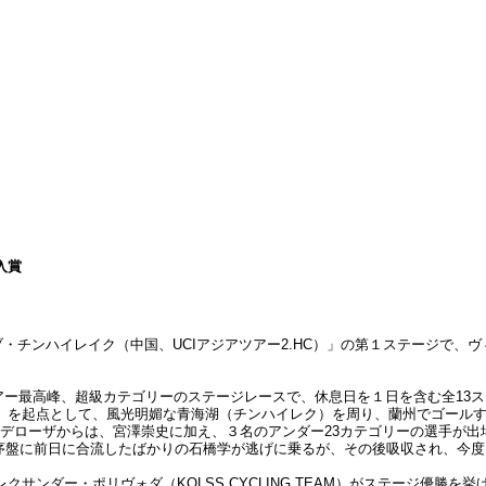
入賞
・チンハイレイク（中国、UCIアジアツアー2.HC）」の第１ステージで、ヴ
アー最高峰、超級カテゴリーのステージレースで、休息日を１日を含む全13ステ
を起点として、風光明媚な青海湖（チンハイレク）を周り、蘭州でゴールする
PO・デローザからは、宮澤崇史に加え、３名のアンダー23カテゴリーの選手が
km。序盤に前日に合流したばかりの石橋学が逃げに乗るが、その後吸収され、今
サンダー・ポリヴォダ（KOLSS CYCLING TEAM）がステージ優勝