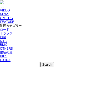
VIDEO
NEWS
CYCLOG
FEATURE
動画カテゴリー
ロード
トラック
競輪
MTB
BMX
OTHERS
銀輪の風
KIDS
EXTRA