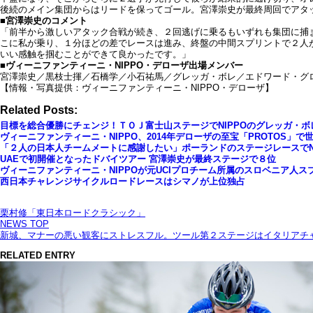
後続のメイン集団からはリードを保ってゴール。宮澤崇史が最終周回でアタ
■宮澤崇史のコメント
「前半から激しいアタック合戦が続き、２回逃げに乗るもいずれも集団に捕ま
こに私が乗り、１分ほどの差でレースは進み、終盤の中間スプリントで２人
いい感触を掴むことができて良かったです。」
■ヴィーニファンティーニ・NIPPO・デローザ出場メンバー
宮澤崇史／黒枝士揮／石橋学／小石祐馬／グレッガ・ボレ／エドワード・グ
【情報・写真提供：ヴィーニファンティーニ・NIPPO・デローザ】
Related Posts:
目標を総合優勝にチェンジ！ＴＯＪ富士山ステージでNIPPOのグレッガ・
ヴィーニファンティーニ・NIPPO、2014年デローザの至宝「PROTOS」で
「２人の日本人チームメートに感謝したい」ポーランドのステージレースでN
UAEで初開催となったドバイツアー 宮澤崇史が最終ステージで８位
ヴィーニファンティーニ・NIPPOが元UCIプロチーム所属のスロベニア人
西日本チャレンジサイクルロードレースはシマノが上位独占
栗村修「東日本ロードクラシック」
NEWS TOP
新城、マナーの悪い観客にストレスフル。ツール第２ステージはイタリアチ
RELATED ENTRY