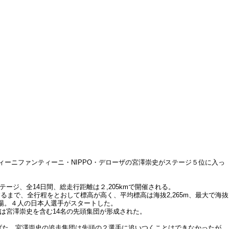
ィーニファンティーニ・NIPPO・デローザの宮澤崇史がステージ５位に入っ
ージ、全14日間、総走行距離は２,205kmで開催される。
まで、全行程をとおして標高が高く、平均標高は海抜2,265m、最大で海抜
出場。４人の日本人選手がスタートした。
度は宮澤崇史を含む14名の先頭集団が形成された。
を挙げた。宮澤崇史の追走集団は先頭の２選手に追いつくことはできなかったが、