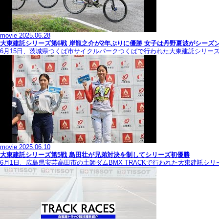
movie
2025.06.28
大東建託シリーズ第6戦 岸龍之介が2年ぶりに優勝 女子は丹野夏波がシーズ
6月15日、茨城県つくば市サイクルパークつくばで行われた大東建託シリー
movie
2025.06.10
大東建託シリーズ第5戦 島田壮が兄弟対決を制してシリーズ初優勝
6月1日、広島県安芸高田市の土師ダムBMX TRACKで行われた大東建託シ