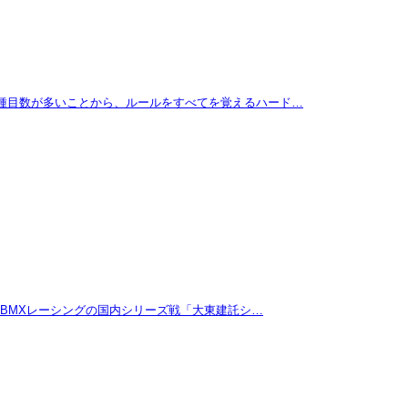
に種目数が多いことから、ルールをすべてを覚えるハード…
たBMXレーシングの国内シリーズ戦「大東建託シ…