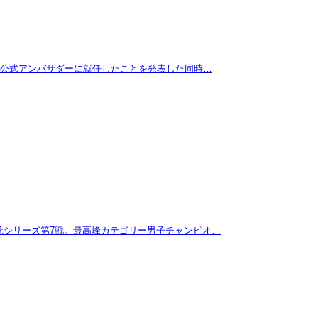
拓が公式アンバサダーに就任したことを発表した同時…
託シリーズ第7戦。最高峰カテゴリー男子チャンピオ…