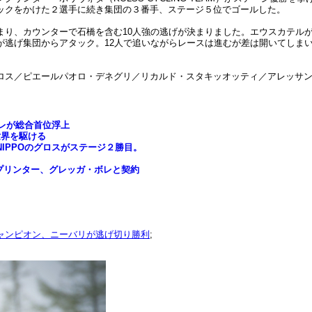
ックをかけた２選手に続き集団の３番手、ステージ５位でゴールした。
り、カウンターで石橋を含む10人強の逃げが決まりました。エウスカテルが
が逃げ集団からアタック。12人で追いながらレースは進むが差は開いてしま
ロス／ピエールパオロ・デネグリ／リカルド・スタキッオッティ／アレッサ
ボレが総合首位浮上
世界を駆ける
IPPOのグロスがステージ２勝目。
スプリンター、グレッガ・ボレと契約
ャンピオン、ニーバリが逃げ切り勝利
;