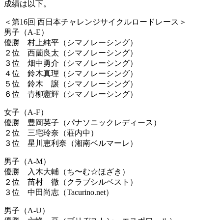
成績は以下。
＜第16回 西日本チャレンジサイクルロードレース＞
男子（A-E）
優勝 村上純平（シマノレーシング）
２位 西薗良太（シマノレーシング）
３位 畑中勇介（シマノレーシング）
４位 鈴木真理（シマノレーシング）
５位 鈴木 譲（シマノレーシング）
６位 青柳憲輝（シマノレーシング）
女子（A-F）
優勝 豊岡英子（パナソニックレディース）
２位 三宅玲奈（荘内中）
３位 星川恵利奈（湘南ベルマーレ）
男子（A-M）
優勝 入木大輔（ち〜む☆ほざき）
２位 苗村 徹（クラブシルベスト）
３位 中田尚志（Tacurino.net）
男子（A-U）