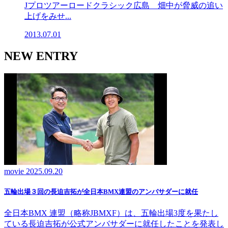
Jプロツアーロードクラシック広島 畑中が脅威の追い
上げをみせ...
2013.07.01
NEW ENTRY
movie
2025.09.20
五輪出場３回の長迫吉拓が全日本BMX連盟のアンバサダーに就任
全日本BMX 連盟（略称JBMXF）は、五輪出場3度を果たし
ている長迫吉拓が公式アンバサダーに就任したことを発表し