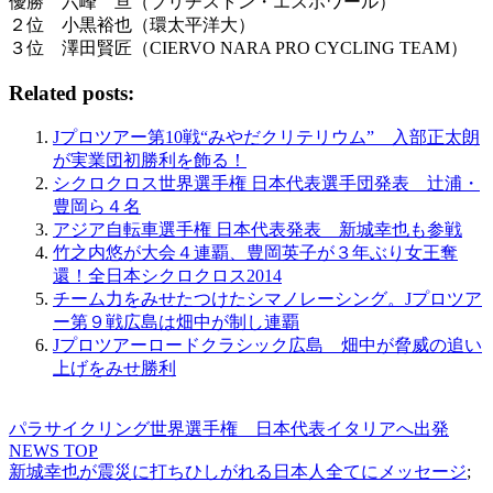
優勝 六峰 亘（ブリヂストン・エスポワール）
２位 小黒裕也（環太平洋大）
３位 澤田賢匠（CIERVO NARA PRO CYCLING TEAM）
Related posts:
Jプロツアー第10戦“みやだクリテリウム” 入部正太朗
が実業団初勝利を飾る！
シクロクロス世界選手権 日本代表選手団発表 辻浦・
豊岡ら４名
アジア自転車選手権 日本代表発表 新城幸也も参戦
竹之内悠が大会４連覇、豊岡英子が３年ぶり女王奪
還！全日本シクロクロス2014
チーム力をみせたつけたシマノレーシング。Jプロツア
ー第９戦広島は畑中が制し連覇
Jプロツアーロードクラシック広島 畑中が脅威の追い
上げをみせ勝利
パラサイクリング世界選手権 日本代表イタリアへ出発
NEWS TOP
新城幸也が震災に打ちひしがれる日本人全てにメッセージ
;