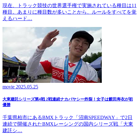
現在、トラック競技の世界選手権で実施されている種目は11
種目。あまりに種目数が多いことから、ルールをすべてを覚
えるハード…
movie
2025.05.25
大東建託シリーズ第4戦 2戦連続ナカバヤシー炸裂！女子は籔田寿衣が初
優勝
千葉県柏市にあるBMXトラック「沼南SPEEDWAY」で2日
連続で開催されたBMXレーシングの国内シリーズ戦「大東
建託シ…