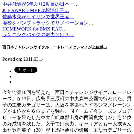
中井飛馬が5年ぶり2度目の日本一…
JCF AWARD MVPは杉浦佳子…
佐藤水菜がケイリンで世界王者…
廃校をパンプトラックでリノベーション…
HOMEWORK for BMX RAC…
ランニングバイクの魅力とは？…
西日本チャレンジサイクルロードレースはシマノが上位独占
Posted on: 2011.03.14
今年で第16回を迎えた「西日本チャレンジサイクルロードレ
ース」が13日、広島県三原町の中央森林公園で行われた。男
子の主要カテゴリーは、大阪を本拠地とするシマノレーシン
グが１位から６位までを独占。同チームで今シーズンプロデ
ビューを果たした東大自転車部出身の西薗良太（23）も２位
の好成績を残した。女子では実力、キャリアとも一人抜きん
出た豊岡英子（30）が下馬評通りの優勝。主なカテゴリーの