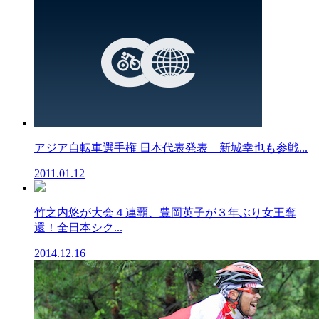
アジア自転車選手権 日本代表発表 新城幸也も参戦...
2011.01.12
竹之内悠が大会４連覇、豊岡英子が３年ぶり女王奪
還！全日本シク...
2014.12.16