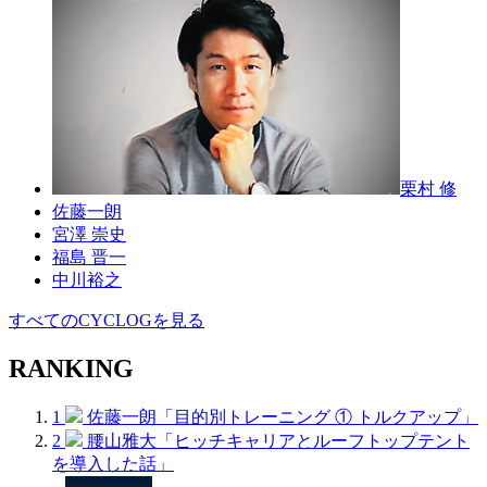
栗村 修
佐藤一朗
宮澤 崇史
福島 晋一
中川裕之
すべてのCYCLOGを見る
RANKING
1
佐藤一朗「目的別トレーニング ① トルクアップ」
2
腰山雅大「ヒッチキャリアとルーフトップテント
を導入した話」