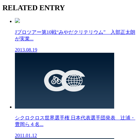
RELATED ENTRY
Jプロツアー第10戦“みやだクリテリウム” 入部正太朗
が実業...
2013.08.19
シクロクロス世界選手権 日本代表選手団発表 辻浦・
豊岡ら４名...
2011.01.12