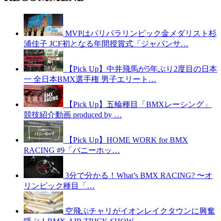
MVPはパリパラリンピック金メダリスト杉
浦佳子 JCF初となる年間授賞式「ジャパンサ…
【Pick Up】中井飛馬が5年ぶり2度目の日本
一 全日本BMX選手権 男子エリート…
【Pick Up】五輪種目「BMXレーシング」
競技紹介動画 produced by …
【Pick Up】HOME WORK for BMX
RACING #9「バニーホッ…
3分で分かる！What’s BMX RACING? 〜オ
リンピック種目「…
空飛ぶチャリがイオンレイクタウンに興奮