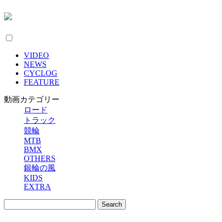
VIDEO
NEWS
CYCLOG
FEATURE
動画カテゴリー
ロード
トラック
競輪
MTB
BMX
OTHERS
銀輪の風
KIDS
EXTRA