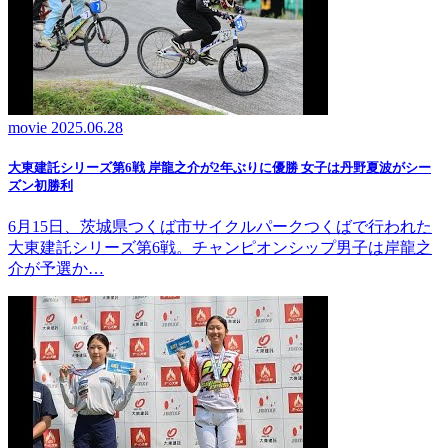
movie
2025.06.28
大東建託シリーズ第6戦 岸龍之介が2年ぶりに優勝 女子は丹野夏波がシー
ズン初勝利
6月15日、茨城県つくば市サイクルパークつくばで行われた
大東建託シリーズ第6戦。チャンピオンシップ男子は岸龍之
介が予選か…