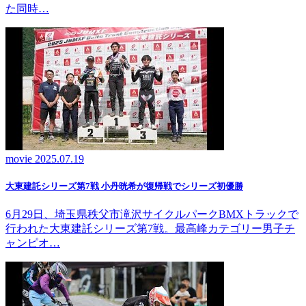
た同時…
movie
2025.07.19
大東建託シリーズ第7戦 ⼩丹晄希が復帰戦でシリーズ初優勝
6月29日、埼玉県秩父市滝沢サイクルパークBMXトラックで
行われた大東建託シリーズ第7戦。最高峰カテゴリー男子チ
ャンピオ…