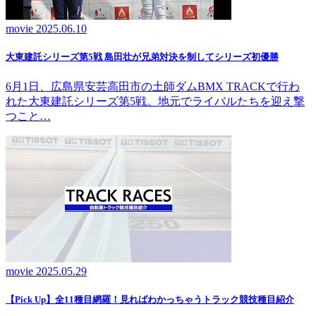
movie
2025.06.10
大東建託シリーズ第5戦 島田壮が兄弟対決を制してシリーズ初優勝
6月1日、広島県安芸高田市の土師ダムBMX TRACKで行わ
れた大東建託シリーズ第5戦。地元でライバルたちを迎え撃
つこと…
movie
2025.05.29
【Pick Up】全11種目網羅！見ればわかっちゃうトラック競技種目紹介