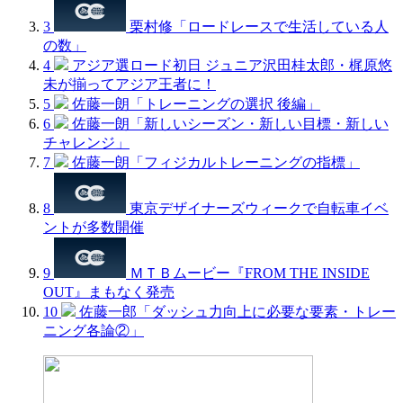
3
栗村修「ロードレースで生活している人
の数」
4
アジア選ロード初日 ジュニア沢田桂太郎・梶原悠
未が揃ってアジア王者に！
5
佐藤一朗「トレーニングの選択 後編」
6
佐藤一朗「新しいシーズン・新しい目標・新しい
チャレンジ」
7
佐藤一朗「フィジカルトレーニングの指標」
8
東京デザイナーズウィークで自転車イベ
ントが多数開催
9
ＭＴＢムービー『FROM THE INSIDE
OUT』まもなく発売
10
佐藤一郎「ダッシュ力向上に必要な要素・トレー
ニング各論②」