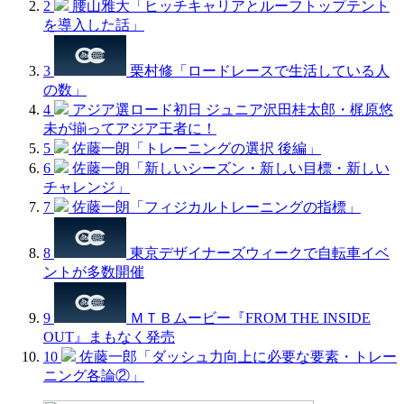
2
腰山雅大「ヒッチキャリアとルーフトップテント
を導入した話」
3
栗村修「ロードレースで生活している人
の数」
4
アジア選ロード初日 ジュニア沢田桂太郎・梶原悠
未が揃ってアジア王者に！
5
佐藤一朗「トレーニングの選択 後編」
6
佐藤一朗「新しいシーズン・新しい目標・新しい
チャレンジ」
7
佐藤一朗「フィジカルトレーニングの指標」
8
東京デザイナーズウィークで自転車イベ
ントが多数開催
9
ＭＴＢムービー『FROM THE INSIDE
OUT』まもなく発売
10
佐藤一郎「ダッシュ力向上に必要な要素・トレー
ニング各論②」