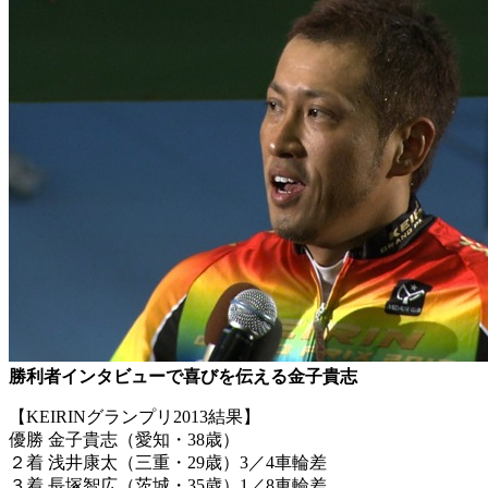
勝利者インタビューで喜びを伝える金子貴志
【KEIRINグランプリ2013結果】
優勝 金子貴志（愛知・38歳）
２着 浅井康太（三重・29歳）3／4車輪差
３着 長塚智広（茨城・35歳）1／8車輪差