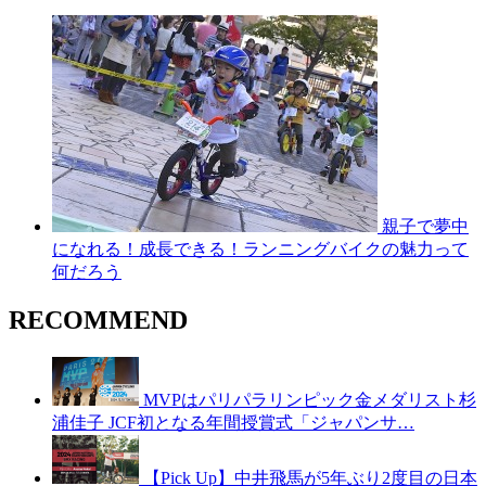
親子で夢中
になれる！成長できる！ランニングバイクの魅力って
何だろう
RECOMMEND
MVPはパリパラリンピック金メダリスト杉
浦佳子 JCF初となる年間授賞式「ジャパンサ…
【Pick Up】中井飛馬が5年ぶり2度目の日本