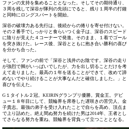
ファンの支持を集めることとなった。そしてその期待通り、
３周を残して深谷が隊列の先頭にでると、残り１周半の打鐘
と同時にロングスパートを開始。
深谷の破壊力ある先行は、後続からの捲りを寄せ付けない。
その２番手でしっかりと食らいつく金子は、深谷のスピード
に陰りが見えた４コーナーで発進。そのまま、１着でゴール
を突き抜けた。レース後、深谷とともに抱き合い勝利の喜び
を分かち合った。
そして、ファンの前で「深谷と浅井のお陰です。深谷の走り
が強烈で脚がいっぱいでしたが、力を出し切ることだけを考
えて走りました。最高の１年を送ることができて、改めて諦
めないでやり続けることが大事なんだと確信しました。」と
喜びを伝えた。
G１タイトル２冠。KEIRINグランプリ優勝。賞金王。デビ
ュー１８年目にして、競輪界を席巻した遅咲きの苦労人、金
子貴志。最強の弟子を受け入れたことで自らを高め、頂点ま
で上り詰めた。絶え間ぬ努力を続けた男は2014年、王者とし
てさらなる努力を重ね、競輪界を背負って立つこととなる。