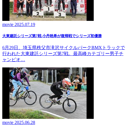
movie
2025.07.19
大東建託シリーズ第7戦 ⼩丹晄希が復帰戦でシリーズ初優勝
6月29日、埼玉県秩父市滝沢サイクルパークBMXトラックで
行われた大東建託シリーズ第7戦。最高峰カテゴリー男子チ
ャンピオ…
movie
2025.06.28