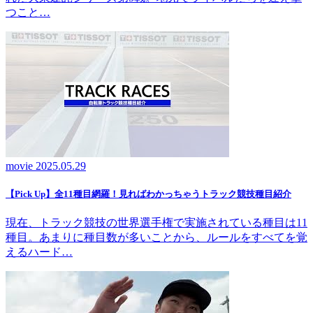
つこと…
movie
2025.05.29
【Pick Up】全11種目網羅！見ればわかっちゃうトラック競技種目紹介
現在、トラック競技の世界選手権で実施されている種目は11
種目。あまりに種目数が多いことから、ルールをすべてを覚
えるハード…