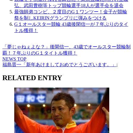
弘、武田豊樹等トップ競輪選手18人が選手会を退会
最強師弟コンビ、２度目のG１ワンツー！金子が競輪
祭を制しKEIRINグランプリに弾みをつける
G１オールスター競輪 43歳後閑信一が７年ぶりのタイ
トル獲得！
「夢じゃねぇよな？」後閑信一、43歳でオールスター競輪制
覇！７年ぶりのG１タイトル獲得！
NEWS TOP
福島晋一「新年あけましておめでとうございます。」
;
RELATED ENTRY