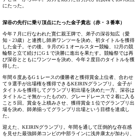
にたった。
深谷の先行に乗り頂点にたった金子貴志（赤・３番車）
今年７月に行なわれた寛仁親王牌で、弟子の深谷知広（愛
知・23歳）と連携し師弟ワンツーを決め、初タイトルを獲得
した金子。その後、９月のG１オールスター競輪、12月の競
輪祭と立て続けにG１で決勝に進出を果たす。競輪祭では再
び深谷とともにワンツーを決め、今年２度目のタイトルを獲
得した。
年間６度あるG１レースの優勝者と獲得賞金上位者、合わせ
て９選手が出場権を獲得できるKEIRINグランプリ。金子が
タイトルを獲得してグランプリ初出場を決めた一方、深谷は
タイトルこそ無かったものの、グレードレースで２着に入る
こと５回。賞金を上積みさせ、獲得賞金１位でグランプリ出
場を決め、師弟揃ってグランプリ出場という目標を達成し
た。
迎えた、KEIRINグランプリ。年間を通して圧倒的な存在感
を見せた最強師弟コンビの中部ラインに浅井康太が加わり、