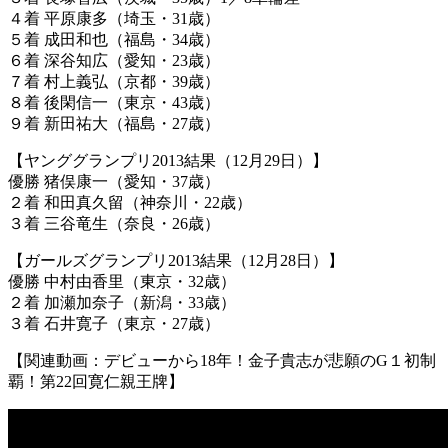
４着 平原康多（埼玉・31歳）
５着 成田和也（福島・34歳）
６着 深谷知広（愛知・23歳）
７着 村上義弘（京都・39歳）
８着 後閑信一（東京・43歳）
９着 新田祐大（福島・27歳）
【ヤンググランプリ2013結果（12月29日）】
優勝 猪俣康一（愛知・37歳）
２着 和田真久留（神奈川・22歳）
３着 三谷竜生（奈良・26歳）
【ガールズグランプリ2013結果（12月28日）】
優勝 中村由香里（東京・32歳）
２着 加瀬加奈子（新潟・33歳）
３着 石井寛子（東京・27歳）
【関連動画：デビューから18年！金子貴志が悲願のG１初制
覇！第22回寛仁親王牌】