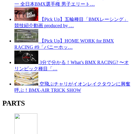
一 全日本BMX選手権 男子エリート…
【Pick Up】五輪種目「BMXレーシング」
競技紹介動画 produced by …
【Pick Up】HOME WORK for BMX
RACING #9「バニーホッ…
3分で分かる！What’s BMX RACING? 〜オ
リンピック種目「…
空飛ぶチャリがイオンレイクタウンに興奮
呼ぶ！BMX-AIR TRICK SHOW
PARTS