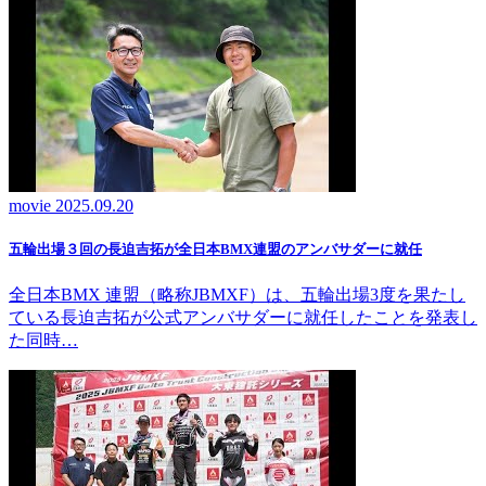
movie
2025.09.20
五輪出場３回の長迫吉拓が全日本BMX連盟のアンバサダーに就任
全日本BMX 連盟（略称JBMXF）は、五輪出場3度を果たし
ている長迫吉拓が公式アンバサダーに就任したことを発表し
た同時…