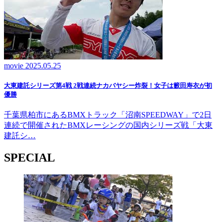
movie
2025.05.25
大東建託シリーズ第4戦 2戦連続ナカバヤシー炸裂！女子は籔田寿衣が初
優勝
千葉県柏市にあるBMXトラック「沼南SPEEDWAY」で2日
連続で開催されたBMXレーシングの国内シリーズ戦「大東
建託シ…
SPECIAL