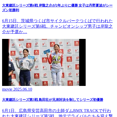
大東建託シリーズ第6戦 岸龍之介が2年ぶりに優勝 女子は丹野夏波がシー
ズン初勝利
6月15日、茨城県つくば市サイクルパークつくばで行われた
大東建託シリーズ第6戦。チャンピオンシップ男子は岸龍之
介が予選か…
movie
2025.06.10
大東建託シリーズ第5戦 島田壮が兄弟対決を制してシリーズ初優勝
6月1日、広島県安芸高田市の土師ダムBMX TRACKで行わ
れた大東建託シリーズ第5戦。地元でライバルたちを迎え撃