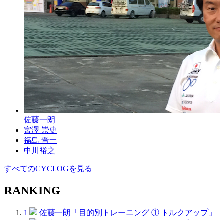
佐藤一朗
宮澤 崇史
福島 晋一
中川裕之
すべてのCYCLOGを見る
RANKING
1
佐藤一朗「目的別トレーニング ① トルクアップ」