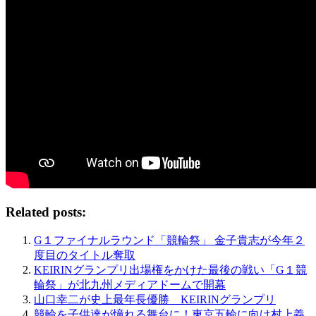
Related posts:
G１ファイナルラウンド「競輪祭」 金子貴志が今年２
度目のタイトル奪取
KEIRINグランプリ出場権をかけた最後の戦い「G１競
輪祭」が北九州メディアドームで開幕
山口幸二が史上最年長優勝 KEIRINグランプリ
競輪を子供達が憧れる舞台に！東京五輪に向け村上義