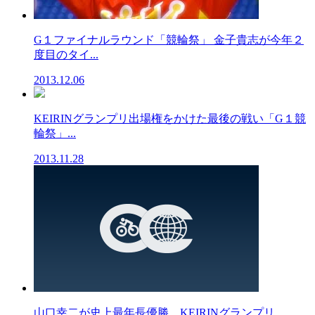
G１ファイナルラウンド「競輪祭」 金子貴志が今年２
度目のタイ...
2013.12.06
KEIRINグランプリ出場権をかけた最後の戦い「G１競
輪祭」...
2013.11.28
山口幸二が史上最年長優勝 KEIRINグランプリ...