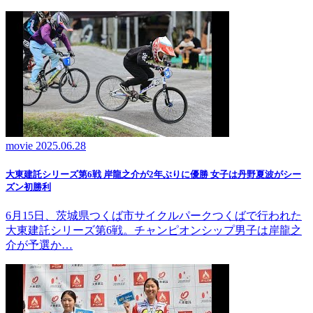
movie
2025.06.28
大東建託シリーズ第6戦 岸龍之介が2年ぶりに優勝 女子は丹野夏波がシー
ズン初勝利
6月15日、茨城県つくば市サイクルパークつくばで行われた
大東建託シリーズ第6戦。チャンピオンシップ男子は岸龍之
介が予選か…