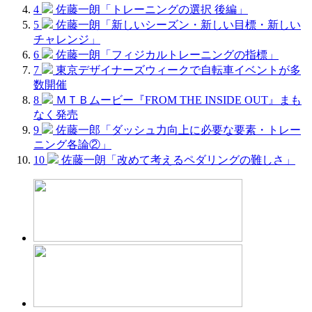
4
佐藤一朗「トレーニングの選択 後編」
5
佐藤一朗「新しいシーズン・新しい目標・新しい
チャレンジ」
6
佐藤一朗「フィジカルトレーニングの指標」
7
東京デザイナーズウィークで自転車イベントが多
数開催
8
ＭＴＢムービー『FROM THE INSIDE OUT』まも
なく発売
9
佐藤一郎「ダッシュ力向上に必要な要素・トレー
ニング各論②」
10
佐藤一朗「改めて考えるペダリングの難しさ」