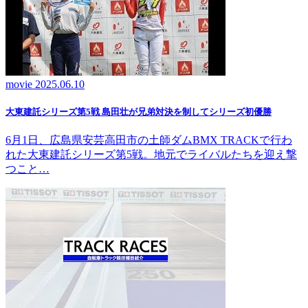
movie
2025.06.10
大東建託シリーズ第5戦 島田壮が兄弟対決を制してシリーズ初優勝
6月1日、広島県安芸高田市の土師ダムBMX TRACKで行わ
れた大東建託シリーズ第5戦。地元でライバルたちを迎え撃
つこと…