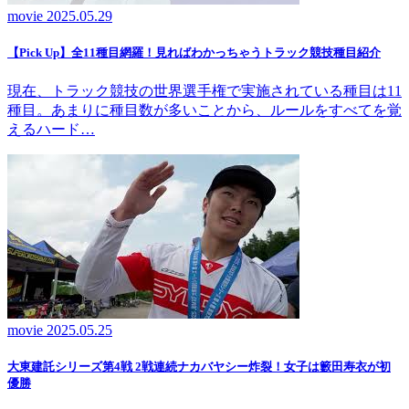
movie
2025.05.29
【Pick Up】全11種目網羅！見ればわかっちゃうトラック競技種目紹介
現在、トラック競技の世界選手権で実施されている種目は11
種目。あまりに種目数が多いことから、ルールをすべてを覚
えるハード…
movie
2025.05.25
大東建託シリーズ第4戦 2戦連続ナカバヤシー炸裂！女子は籔田寿衣が初
優勝