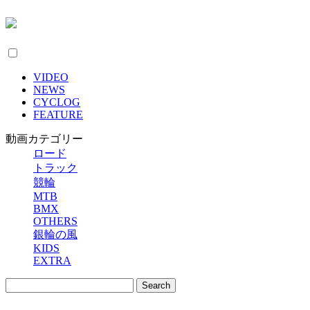
VIDEO
NEWS
CYCLOG
FEATURE
動画カテゴリー
ロード
トラック
競輪
MTB
BMX
OTHERS
銀輪の風
KIDS
EXTRA