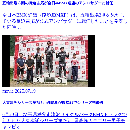
五輪出場３回の長迫吉拓が全日本BMX連盟のアンバサダーに就任
全日本BMX 連盟（略称JBMXF）は、五輪出場3度を果たし
ている長迫吉拓が公式アンバサダーに就任したことを発表し
た同時…
movie
2025.07.19
大東建託シリーズ第7戦 ⼩丹晄希が復帰戦でシリーズ初優勝
6月29日、埼玉県秩父市滝沢サイクルパークBMXトラックで
行われた大東建託シリーズ第7戦。最高峰カテゴリー男子チ
ャンピオ…