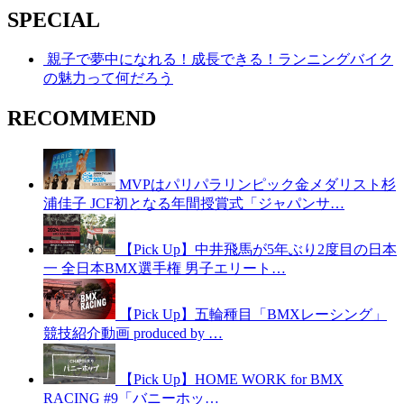
SPECIAL
親子で夢中になれる！成長できる！ランニングバイク
の魅力って何だろう
RECOMMEND
MVPはパリパラリンピック金メダリスト杉
浦佳子 JCF初となる年間授賞式「ジャパンサ…
【Pick Up】中井飛馬が5年ぶり2度目の日本
一 全日本BMX選手権 男子エリート…
【Pick Up】五輪種目「BMXレーシング」
競技紹介動画 produced by …
【Pick Up】HOME WORK for BMX
RACING #9「バニーホッ…