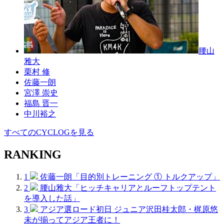
腰山
雅大
栗村 修
佐藤一朗
宮澤 崇史
福島 晋一
中川裕之
すべてのCYCLOGを見る
RANKING
1
佐藤一朗「目的別トレーニング ① トルクアップ」
2
腰山雅大「ヒッチキャリアとルーフトップテント
を導入した話」
3
アジア選ロード初日 ジュニア沢田桂太郎・梶原悠
未が揃ってアジア王者に！