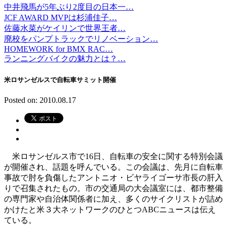
中井飛馬が5年ぶり2度目の日本一…
JCF AWARD MVPは杉浦佳子…
佐藤水菜がケイリンで世界王者…
廃校をパンプトラックでリノベーション…
HOMEWORK for BMX RAC…
ランニングバイクの魅力とは？…
米ロサンゼルスで自転車サミット開催
Posted on: 2010.08.17
米ロサンゼルス市で16日、自転車の安全に関する特別会議
が開催され、話題を呼んでいる。この会議は、先月に自転車
事故で肘を負傷したアントニオ・ビヤライゴーサ市長の肝入
りで召集されたもの。市の交通局の大会議室には、都市整備
の専門家や自治体関係者に加え、多くのサイクリストが詰め
かけたと米３大ネットワークのひとつABCニュースは伝え
ている。