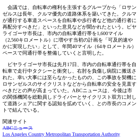
会議では、自転車の権利を主張するグループから「ロサン
ゼルスは長年、クルマ優先の道路体系を築いてきた。クルマ
が通行する車道スペースを自転車や歩行者など他の通行者に
再配分すべきだ」といった意見などが聞かれたという。ビヤ
ライゴーサ市長は、市内の自転車通行帯を1,600マイル
（2,560キロメートル）に増やす当初の計画を「可及的速や
かに実現したい」として、年間40マイル（64キロメートル）
ペースで同通行帯を整備していくと言明した。
ビヤライゴーサ市長は先月17日、市内の自転車通行帯を自
転車で走行中タクシーと衝突し、右肘を負傷し病院に搬送さ
れた。幸い大事には至らなかったものの、この事故を契機に
ロサンゼルスのサイクリストなどから自転車の安全を見直す
べきだとの声が高まっていた。ABCニュースは、今後は市
の関係機関を総動員しドライバーとサイクリスト双方に対し
て道路シェアに関する認知を拡めていく、との市長のコメン
トで結んでいる。
関連サイト
ABCニュース
Los Angeles Country Metropolitan Transportation Authority