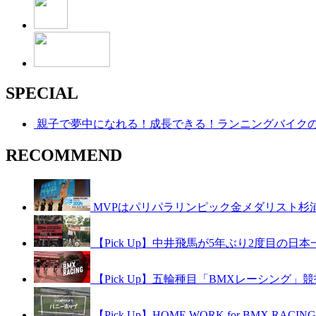
SPECIAL
親子で夢中になれる！成長できる！ランニングバイク
RECOMMEND
MVPはパリパラリンピック金メダリスト杉浦
【Pick Up】中井飛馬が5年ぶり2度目の日
【Pick Up】五輪種目「BMXレーシング」競技紹介
【Pick Up】HOME WORK for BMX RAC