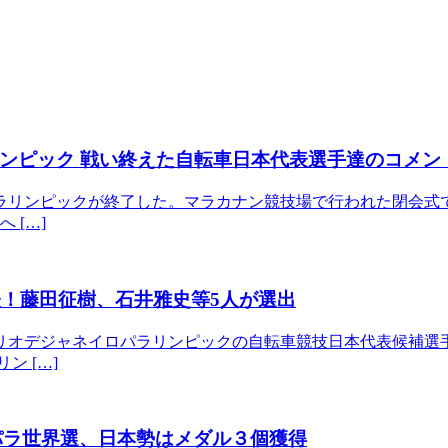
ンピック 戦い終えた自転車日本代表選手達のコメン
パラリンピックが終了した。マラカナン競技場で行われた閉会式
 […]
表！藤田征樹、石井雅史等5人が選出
るリオデジャネイロパラリンピックの自転車競技日本代表候補選
ン […]
Iパラ世界選、日本勢はメダル３個獲得