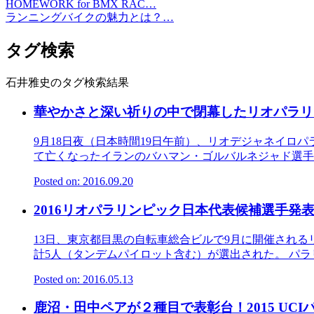
HOMEWORK for BMX RAC…
ランニングバイクの魅力とは？…
タグ検索
石井雅史のタグ検索結果
華やかさと深い祈りの中で閉幕したリオパラリ
9月18日夜（日本時間19日午前）、リオデジャネイロ
て亡くなったイランのバハマン・ゴルバルネジャド選手へ
Posted on: 2016.09.20
2016リオパラリンピック日本代表候補選手発
13日、東京都目黒の自転車総合ビルで9月に開催され
計5人（タンデムパイロット含む）が選出された。 パラリ
Posted on: 2016.05.13
鹿沼・田中ペアが２種目で表彰台！2015 UC