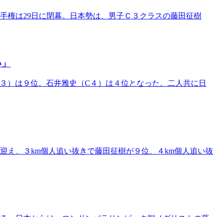
手権は29日に閉幕。日本勢は、男子Ｃ３クラスの藤田征樹
い」
C３）は９位。石井雅史（C４）は４位となった。二人共に日
迎え、３km個人追い抜きで藤田征樹が９位、４km個人追い抜