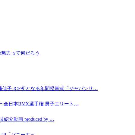
の魅力って何だろう
佳子 JCF初となる年間授賞式「ジャパンサ…
本一 全日本BMX選手権 男子エリート…
動画 produced by …
ING #9「バニーホッ…