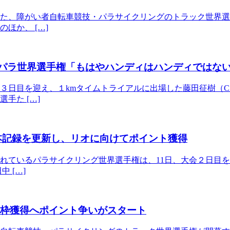
いた、障がい者自転車競技・パラサイクリングのトラック世界選
ほか、 […]
のパラ世界選手権「もはやハンディはハンディではな
会３日目を迎え、１kmタイムトライアルに出場した藤田征樹（
手た […]
本記録を更新し、リオに向けてポイント獲得
れているパラサイクリング世界選手権は、11日、大会２日目を
 […]
加枠獲得へポイント争いがスタート