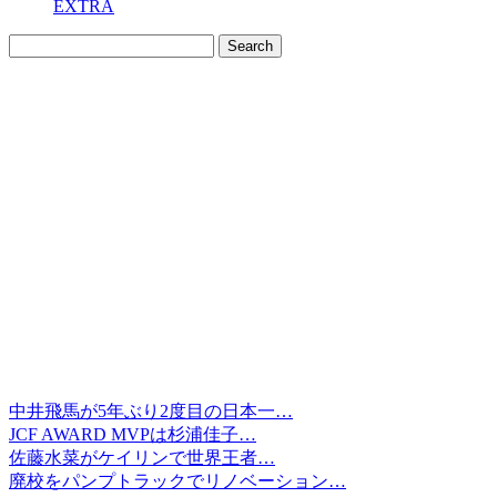
EXTRA
中井飛馬が5年ぶり2度目の日本一…
JCF AWARD MVPは杉浦佳子…
佐藤水菜がケイリンで世界王者…
廃校をパンプトラックでリノベーション…