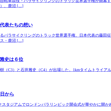
者自転車競技・パラサイクリングのトラック世界選手権が開幕
、鹿沼 […]
代表たちの想い
するパラサイクリングのトラック世界選手権。日本代表の藤田
・鹿沼 […]
井雅史は６位
樹（C3）と石井雅史（C4）が出場した。1kmタイムトライア
0日から
ックスタジアムでロンドンパラリンピック開会式が華やかに開か