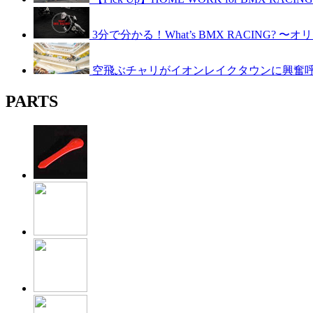
3分で分かる！What’s BMX RACING? 
空飛ぶチャリがイオンレイクタウンに興奮呼ぶ！B
PARTS