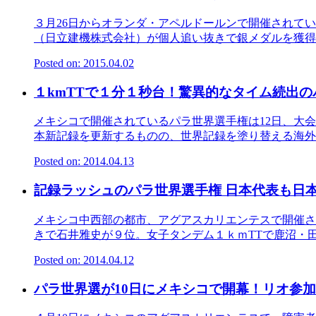
３月26日からオランダ・アペルドールンで開催されて
（日立建機株式会社）が個人追い抜きで銀メダルを獲得の
Posted on: 2015.04.02
１kmTTで１分１秒台！驚異的なタイム続出
メキシコで開催されているパラ世界選手権は12日、大
本新記録を更新するものの、世界記録を塗り替える海外選
Posted on: 2014.04.13
記録ラッシュのパラ世界選手権 日本代表も日
メキシコ中西部の都市、アグアスカリエンテスで開催さ
きで石井雅史が９位。女子タンデム１ｋｍTTで鹿沼・田中
Posted on: 2014.04.12
パラ世界選が10日にメキシコで開幕！リオ参