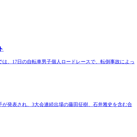
ト
では、17日の自転車男子個人ロードレースで、転倒事故によっ
手が発表され、3大会連続出場の藤田征樹、石井雅史を含む合