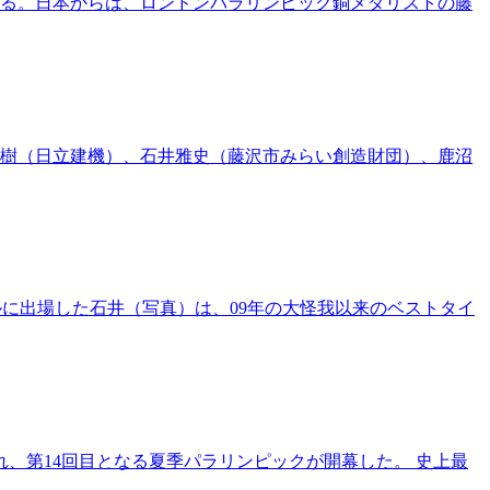
する。日本からは、ロンドンパラリンピック銅メダリストの藤
征樹（日立建機）、石井雅史（藤沢市みらい創造財団）、鹿沼
ルに出場した石井（写真）は、09年の大怪我以来のベストタイ
れ、第14回目となる夏季パラリンピックが開幕した。 史上最