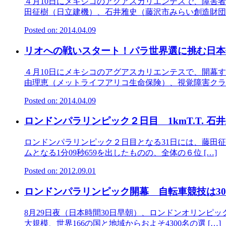
４月10日にメキシコのアグアスカリエンテスで、障害
田征樹（日立建機）、石井雅史（藤沢市みらい創造財団）
Posted on: 2014.04.09
リオへの戦いスタート！パラ世界選に挑む日本
４月10日にメキシコのアグアスカリエンテスで、開幕
由理恵（メットライフアリコ生命保険）、視覚障害クラス
Posted on: 2014.04.09
ロンドンパラリンピック２日目 1kmT.T. 石
ロンドンパラリンピック２日目となる31日には、藤田征
ムとなる1分09秒659を出したものの、全体の６位 […]
Posted on: 2012.09.01
ロンドンパラリンピック開幕 自転車競技は3
8月29日夜（日本時間30日早朝）、ロンドンオリンピ
大規模、世界166の国と地域からおよそ4300名の選 […]