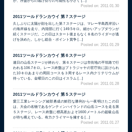
が、序盤からの逃げ切りの可能性も小さく […]
Posted on: 2011.01.30
2011ツールドランカウイ 第７ステージ
久しぶりに太陽が顔を出した第７ステージは、マレー半島西岸沿い
の海岸線を走り、内陸部に行く149.5キロ。細かいアップダウンが
続くステージだ。この日はスタート後まもなく８名のライダーが逃
げを決めた。しかし総合・ポイント賞争 […]
Posted on: 2011.01.29
2011ツールドランカウイ 第６ステージ
連日の山岳ステージが終わり、第６ステージは市街地の平坦路で行
われる106.7キロ。レース終盤はプトラジャヤの官庁街に設けられ
た10キロあまりの周回コースを３周するレース内クリテリウムが
待っている。金曜日のこの日はイスラム […]
Posted on: 2011.01.28
2011ツールドランカウイ 第５ステージ
愛三工業レーシング綾部勇成の鮮烈な勝利から一夜明けたこの日
は、大会の名物であるゲンティンハイランドの山岳コースを走る第
５ステージ。レース終盤に標高差およそ1600メートルの超級山岳
が待ち構えている。有力クライマーを擁する […]
Posted on: 2011.01.27