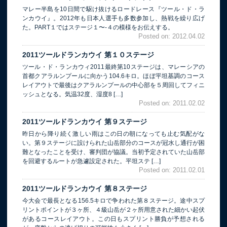
マレー半島を10日間で駆け抜けるロードレース『ツール・ド・ラ
ンカウイ』。2012年も日本人選手も多数参加し、熱戦を繰り広げ
た。PART１ではステージ１〜-４の模様をお伝えする。
Posted on: 2012.04.02
2011ツールドランカウイ 第１０ステージ
ツール・ド・ランカウィ2011最終第10ステージは、マレーシアの
首都クアラルンプールに向かう104.6キロ。ほぼ平坦基調のコース
レイアウトで最後はクアラルンプールの中心部を５周回してフィニ
ッシュとなる。気温32度、湿度8 […]
Posted on: 2011.02.02
2011ツールドランカウイ 第９ステージ
昨日から降り続く激しい雨はこの日の朝になっても止む気配がな
い。第９ステージに設けられた山岳部分のコースが冠水し通行が困
難となったことを受け、審判団が協議。当初予定されていた山岳部
を回避するルートが急遽設定された。平坦ステ […]
Posted on: 2011.02.01
2011ツールドランカウイ 第８ステージ
今大会で最長となる156.5キロで争われた第８ステージ。途中スプ
リントポイントが３ヶ所、４級山岳が２ヶ所用意された細かい起伏
があるコースレイアウト。この日もスプリント勝負が予想される