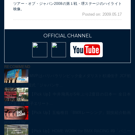
ツアー・オブ・ジャパン2008の第１戦・堺ステージのハイライト
映像。
Posted on: 2009.05.17
OFFICIAL CHANNEL
RECOMMEND
MVPはパリパラリンピック金メダリスト杉浦佳子 JCF初
となる年間授賞式「ジャパンサ…
【Pick Up】中井飛馬が5年ぶり2度目の日本一 全日本
BMX選手権 男子エリート…
【Pick Up】五輪種目「BMXレーシング」競技紹介動画
produced by …
【Pick Up】HOME WORK for BMX RACING #9「バニー