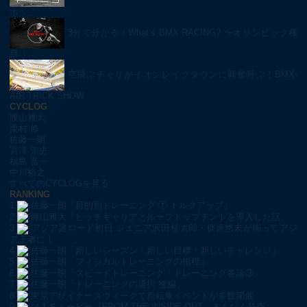
ホッ…
3分で分かる！What’s BMX RACING? 〜オリンピック種
目「…
空飛ぶチャリがイオンレイクタウンに興奮呼ぶ！BMX-
AIR TRICK SHOW
CYCLOG
腰山雅大
栗村 修
佐藤一朗
宮澤 崇史
福島 晋一
中川裕之
すべてのCYCLOGを見る
RANKING
1
佐藤一朗「目的別トレーニング ① トルクアップ」
2
腰山雅大「ヒッチキャリアとルーフトップテントを導入した話」
3
アジア選ロード初日 ジュニア沢田桂太郎・梶原悠未が揃ってアジ
ア王者に！
4
佐藤一朗「新しいシーズン・新しい目標・新しいチャレンジ」
5
佐藤一朗「フィジカルトレーニングの指標」
6
佐藤一朗「スピードトレーニング・トレーニング各論③」
7
佐藤一朗「トレーニングの選択 後編」
8
東京デザイナーズウィークで自転車イベントが多数開催
9
ＭＴＢムービー『FROM THE INSIDE OUT』まもなく発売