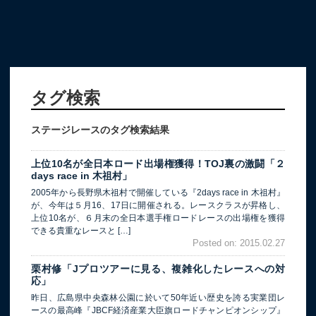
タグ検索
ステージレースのタグ検索結果
上位10名が全日本ロード出場権獲得！TOJ裏の激闘「２
days race in 木祖村」
2005年から長野県木祖村で開催している『2days race in 木祖村』
が、今年は５月16、17日に開催される。レースクラスが昇格し、
上位10名が、６月末の全日本選手権ロードレースの出場権を獲得
できる貴重なレースと […]
Posted on: 2015.02.27
栗村修「Jプロツアーに見る、複雑化したレースへの対
応」
昨日、広島県中央森林公園に於いて50年近い歴史を誇る実業団レ
ースの最高峰『JBCF経済産業大臣旗ロードチャンピオンシップ』