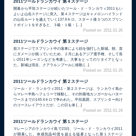
2011ツールドランカウイ 第４ステージ
開幕から平坦ステージが続いたツール・ド・ランカウィ2011もい
よいよ山岳ステージに突入。第４ステージはキャメロンハイランド
の山岳ルートを越えていく137.6キロ。スタート後３つのスプリン
トポイントをすぎると、３級・１級・ […]
Posted on: 2011.01.26
2011ツールドランカウイ 第３ステージ
前ステージでスプリント中の落車により顔を強打した新城。朝、首
にダメージが残っていたため、２月にあるアジア選手権、そして長
い2011年シーズンなどを考慮し、大事をとってのリタイアとなっ
た。新城は現在、クアラルンプールに移動 […]
Posted on: 2011.01.25
2011ツールドランカウイ 第２ステージ
ツール・ド・ランカウィ2011・第２ステージは、ランカウイ島か
らマレー半島へフェリーで移動し、その到着地カンガーからバター
ワースまでの145.4キロで争われた。平坦基調、スプリンター向け
のコースレイアウトだが、この日も体 […]
Posted on: 2011.01.24
2011ツールドランカウイ 第１ステージ
マレーシアのランカウイ島で23日、ツール・ド・ランカウイ2011
が開幕した。体感気温40度を超える猛暑となった第１ステージ