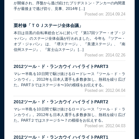
が開催され、序盤から逃げ続けたブリヂストン・アンカーの内間選
手が最後まで逃げ切り、見事、2014年 […]
Posted on: 2014.09.24
栗村修「ＴＯＪステージ全体会議」
本日は目黒の自転車総合ビルに於いて 『第17回ツアー・オブ・ジ
ャパン』 のステージ全体会議が行われました。 今年も 『ツアー・
オブ・ジャパン』 は、『堺ステージ』、『美濃ステージ』、『南
信州ステージ』、『富士山ステージ』 […]
Posted on: 2014.02.26
2012ツール・ド・ランカウイ ハイライトPART3
マレー半島を10日間で駆け抜けるロードレース『ツール・ド・ラ
ンカウイ』。2012年も日本人選手も多数参加し、熱戦を繰り広げ
た。PART３ではステージ８〜10の模様をお伝えする。
Posted on: 2012.04.04
2012ツール・ド・ランカウイ ハイライトPART2
マレー半島を10日間で駆け抜けるロードレース『ツール・ド・ラ
ンカウイ』。2012年も日本人選手も多数参加し、熱戦を繰り広げ
た。PART２ではステージ５〜７の模様をお伝えする。
Posted on: 2012.04.03
2012ツール・ド・ランカウイ ハイライトPART1