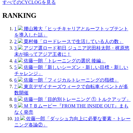
すべてのCYCLOGを見る
RANKING
1
腰山雅大「ヒッチキャリアとルーフトップテント
を導入した話」
2
栗村修「ロードレースで生活している人の数」
3
アジア選ロード初日 ジュニア沢田桂太郎・梶原悠
未が揃ってアジア王者に！
4
佐藤一朗「トレーニングの選択 後編」
5
佐藤一朗「新しいシーズン・新しい目標・新しい
チャレンジ」
6
佐藤一朗「フィジカルトレーニングの指標」
7
東京デザイナーズウィークで自転車イベントが多
数開催
8
佐藤一朗「目的別トレーニング ① トルクアップ」
9
ＭＴＢムービー『FROM THE INSIDE OUT』まも
なく発売
10
佐藤一郎「ダッシュ力向上に必要な要素・トレー
ニング各論②」