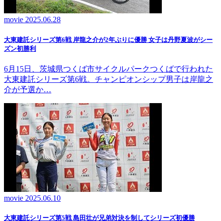
movie
2025.06.28
大東建託シリーズ第6戦 岸龍之介が2年ぶりに優勝 女子は丹野夏波がシー
ズン初勝利
6月15日、茨城県つくば市サイクルパークつくばで行われた
大東建託シリーズ第6戦。チャンピオンシップ男子は岸龍之
介が予選か…
movie
2025.06.10
大東建託シリーズ第5戦 島田壮が兄弟対決を制してシリーズ初優勝