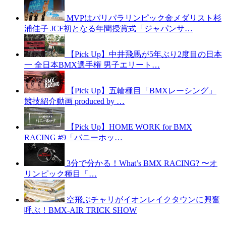
MVPはパリパラリンピック金メダリスト杉
浦佳子 JCF初となる年間授賞式「ジャパンサ…
【Pick Up】中井飛馬が5年ぶり2度目の日本
一 全日本BMX選手権 男子エリート…
【Pick Up】五輪種目「BMXレーシング」
競技紹介動画 produced by …
【Pick Up】HOME WORK for BMX
RACING #9「バニーホッ…
3分で分かる！What’s BMX RACING? 〜オ
リンピック種目「…
空飛ぶチャリがイオンレイクタウンに興奮
呼ぶ！BMX-AIR TRICK SHOW