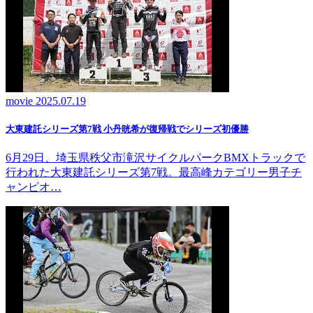
movie
2025.07.19
大東建託シリーズ第7戦 ⼩丹晄希が復帰戦でシリーズ初優勝
6月29日、埼玉県秩父市滝沢サイクルパークBMXトラックで
行われた大東建託シリーズ第7戦。最高峰カテゴリー男子チ
ャンピオ…