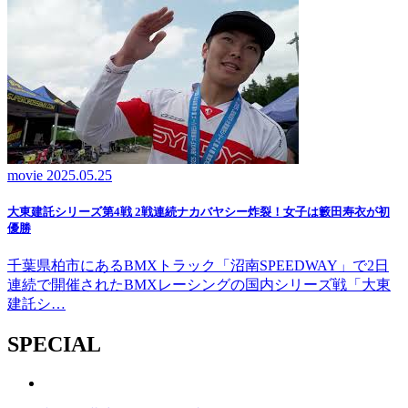
movie
2025.05.25
大東建託シリーズ第4戦 2戦連続ナカバヤシー炸裂！女子は籔田寿衣が初
優勝
千葉県柏市にあるBMXトラック「沼南SPEEDWAY」で2日
連続で開催されたBMXレーシングの国内シリーズ戦「大東
建託シ…
SPECIAL