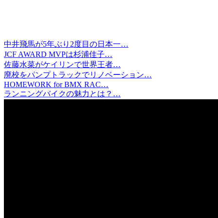
中井飛馬が5年ぶり2度目の日本一…
JCF AWARD MVPは杉浦佳子…
佐藤水菜がケイリンで世界王者…
廃校をパンプトラックでリノベーション…
HOMEWORK for BMX RAC…
ランニングバイクの魅力とは？…