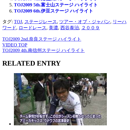
TOJ2009 5th.富士山ステージ ハイライト
TOJ2009 6th.伊豆ステージ ハイライト
タグ:
TOJ
,
ステージレース
,
ツアー・オブ・ジャパン
,
リーハ
ワード
,
ロードレース
,
美濃
,
西谷泰治
,
２００９
TOJ2009 2nd.奈良ステージ ハイライト
VIDEO TOP
TOJ2009 4th.南信州ステージ ハイライト
RELATED ENTRY