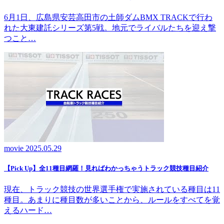
6月1日、広島県安芸高田市の土師ダムBMX TRACKで行わ
れた大東建託シリーズ第5戦。地元でライバルたちを迎え撃
つこと…
movie
2025.05.29
【Pick Up】全11種目網羅！見ればわかっちゃうトラック競技種目紹介
現在、トラック競技の世界選手権で実施されている種目は11
種目。あまりに種目数が多いことから、ルールをすべてを覚
えるハード…