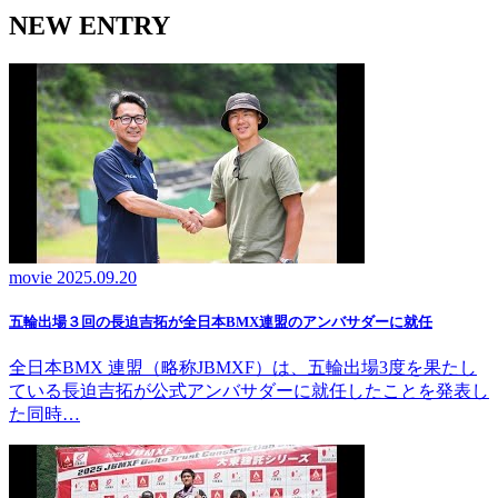
NEW ENTRY
movie
2025.09.20
五輪出場３回の長迫吉拓が全日本BMX連盟のアンバサダーに就任
全日本BMX 連盟（略称JBMXF）は、五輪出場3度を果たし
ている長迫吉拓が公式アンバサダーに就任したことを発表し
た同時…