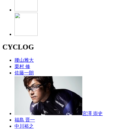
CYCLOG
腰山雅大
栗村 修
佐藤一朗
宮澤 崇史
福島 晋一
中川裕之