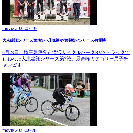
movie
2025.07.19
大東建託シリーズ第7戦 ⼩丹晄希が復帰戦でシリーズ初優勝
6月29日、埼玉県秩父市滝沢サイクルパークBMXトラックで
行われた大東建託シリーズ第7戦。最高峰カテゴリー男子チ
ャンピオ…
movie
2025.06.28