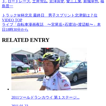
ド
,
ロードレース
,
土井雪広
,
宮澤崇史
,
愛三工業
,
新城幸也
,
福
島晋一
トラックＷ杯北京 最終日 男子スプリント北津留は７位
VIDEO TOP
ライブ「自転車漫画夜話 〜宮尾岳×石渡治×渡辺航〜」本
日18時30分から
RELATED ENTRY
2011ツールドランカウイ 第１ステージ...
2011.01.23