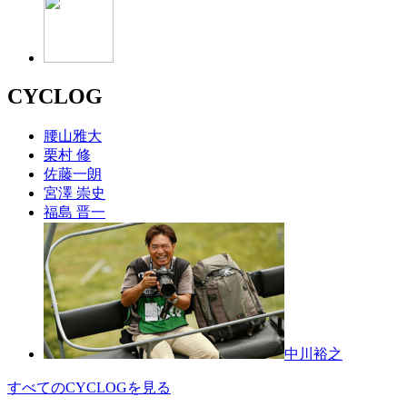
CYCLOG
腰山雅大
栗村 修
佐藤一朗
宮澤 崇史
福島 晋一
中川裕之
すべてのCYCLOGを見る