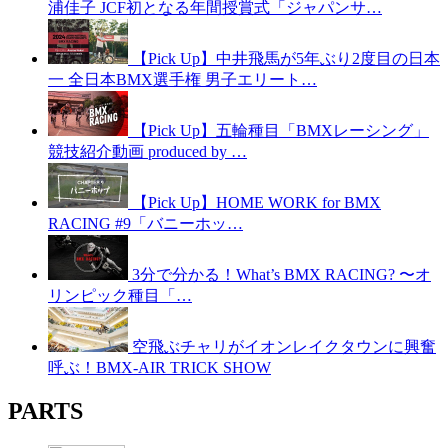
浦佳子 JCF初となる年間授賞式「ジャパンサ…
【Pick Up】中井飛馬が5年ぶり2度目の日本
一 全日本BMX選手権 男子エリート…
【Pick Up】五輪種目「BMXレーシング」
競技紹介動画 produced by …
【Pick Up】HOME WORK for BMX
RACING #9「バニーホッ…
3分で分かる！What’s BMX RACING? 〜オ
リンピック種目「…
空飛ぶチャリがイオンレイクタウンに興奮
呼ぶ！BMX-AIR TRICK SHOW
PARTS