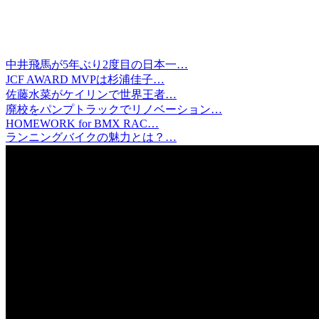
中井飛馬が5年ぶり2度目の日本一…
JCF AWARD MVPは杉浦佳子…
佐藤水菜がケイリンで世界王者…
廃校をパンプトラックでリノベーション…
HOMEWORK for BMX RAC…
ランニングバイクの魅力とは？…