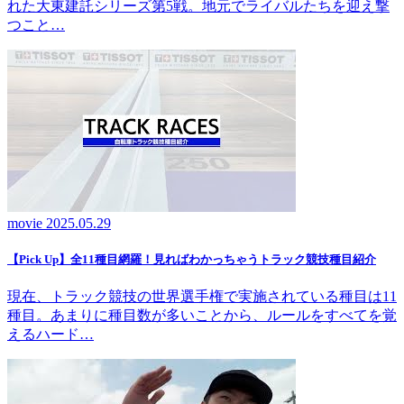
れた大東建託シリーズ第5戦。地元でライバルたちを迎え撃
つこと…
movie
2025.05.29
【Pick Up】全11種目網羅！見ればわかっちゃうトラック競技種目紹介
現在、トラック競技の世界選手権で実施されている種目は11
種目。あまりに種目数が多いことから、ルールをすべてを覚
えるハード…