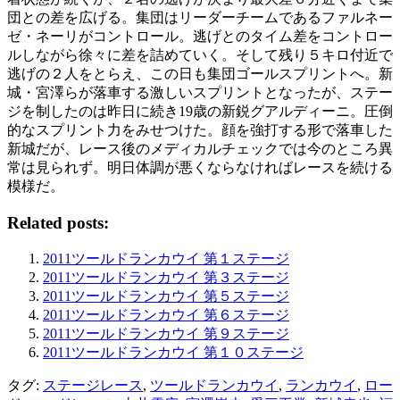
団との差を広げる。集団はリーダーチームであるファルネー
ゼ・ネーリがコントロール。逃げとのタイム差をコントロー
ルしながら徐々に差を詰めていく。そして残り５キロ付近で
逃げの２人をとらえ、この日も集団ゴールスプリントへ。新
城・宮澤らが落車する激しいスプリントとなったが、ステー
ジを制したのは昨日に続き19歳の新鋭グアルディーニ。圧倒
的なスプリント力をみせつけた。顔を強打する形で落車した
新城だが、レース後のメディカルチェックでは今のところ異
常は見られず。明日体調が悪くならなければレースを続ける
模様だ。
Related posts:
2011ツールドランカウイ 第１ステージ
2011ツールドランカウイ 第３ステージ
2011ツールドランカウイ 第５ステージ
2011ツールドランカウイ 第６ステージ
2011ツールドランカウイ 第９ステージ
2011ツールドランカウイ 第１０ステージ
タグ:
ステージレース
,
ツールドランカウイ
,
ランカウイ
,
ロー