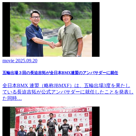
movie
2025.09.20
五輪出場３回の長迫吉拓が全日本BMX連盟のアンバサダーに就任
全日本BMX 連盟（略称JBMXF）は、五輪出場3度を果たし
ている長迫吉拓が公式アンバサダーに就任したことを発表し
た同時…