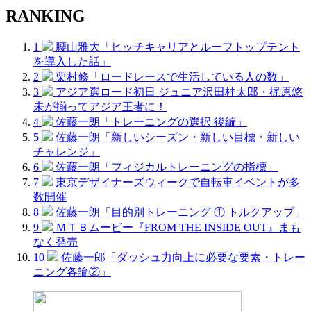
RANKING
1
腰山雅大「ヒッチキャリアとルーフトップテント
を導入した話」
2
栗村修「ロードレースで生活している人の数」
3
アジア選ロード初日 ジュニア沢田桂太郎・梶原悠
未が揃ってアジア王者に！
4
佐藤一朗「トレーニングの選択 後編」
5
佐藤一朗「新しいシーズン・新しい目標・新しい
チャレンジ」
6
佐藤一朗「フィジカルトレーニングの指標」
7
東京デザイナーズウィークで自転車イベントが多
数開催
8
佐藤一朗「目的別トレーニング ① トルクアップ」
9
ＭＴＢムービー『FROM THE INSIDE OUT』まも
なく発売
10
佐藤一郎「ダッシュ力向上に必要な要素・トレー
ニング各論②」