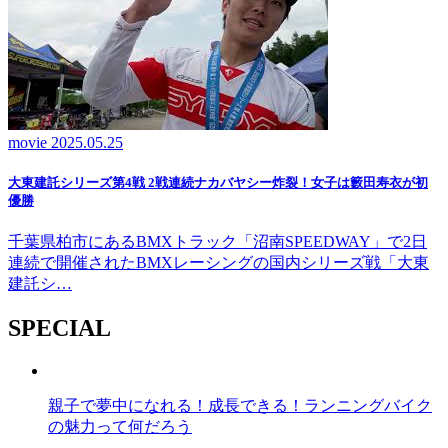
movie
2025.05.25
大東建託シリーズ第4戦 2戦連続ナカバヤシー炸裂！女子は籔田寿衣が初
優勝
千葉県柏市にあるBMXトラック「沼南SPEEDWAY」で2日
連続で開催されたBMXレーシングの国内シリーズ戦「大東
建託シ…
SPECIAL
親子で夢中になれる！成長できる！ランニングバイク
の魅力って何だろう