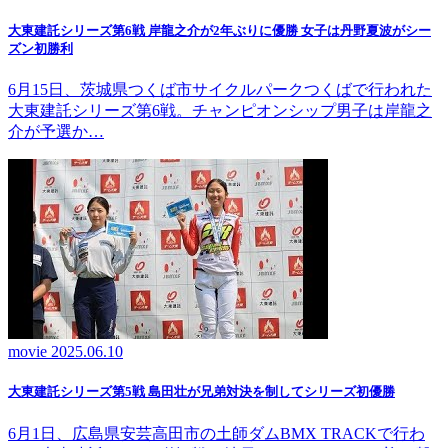
大東建託シリーズ第6戦 岸龍之介が2年ぶりに優勝 女子は丹野夏波がシー
ズン初勝利
6月15日、茨城県つくば市サイクルパークつくばで行われた
大東建託シリーズ第6戦。チャンピオンシップ男子は岸龍之
介が予選か…
movie
2025.06.10
大東建託シリーズ第5戦 島田壮が兄弟対決を制してシリーズ初優勝
6月1日、広島県安芸高田市の土師ダムBMX TRACKで行わ