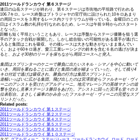
2011ツールドランカウイ 第６ステージ
連日の山岳ステージが終わり、第６ステージは市街地の平坦路で行われる
106.7キロ。レース終盤はプトラジャヤの官庁街に設けられた10キロあまり
の周回コースを３周するレース内クリテリウムが待っている。金曜日のこの
日はイスラム教の礼拝が行なわれるため、レースは午前９時からのスタート
となった。
距離も短く平坦ということもあり、レースは序盤からステージ優勝を狙う選
手のアタック合戦が展開した。しかし総合狙いの可能性がある選手が逃げに
入ると集団はこれを吸収、その後レースは大きな動きがないまま進んでい
く。およそ60キロ過ぎ、愛三工業レーシングの鈴木を含む６名の逃げが決ま
ると、
およそ30秒のリードを保ちながら周回コースへと突入。
集団はスプリンターのケニーで勝負に出たいスキル・シマノを中心に動いて
いき、
周回を重ねるごとに逃げと集団の差が縮まっていった。
そして残り4
キロ付近で逃げは吸収され、勝負の行方は集団スプリントに。
道幅いっぱいに広がる集団。飛び出したのは宮澤崇史ら
ファルネーゼ・ヴィ
ーニのアシストを受けたグアルディーニ。
地元マレーシアの英雄マナンの追
撃を交わし見事ステージ３勝目をあげた。
アシストに回った宮澤も堂々の３
位表彰台。
まさしく歯車のかみ合ったファルネーゼ・ヴィーニの完璧なスプ
リントだった。
Related posts:
2011ツールドランカウイ 第１ステージ
2011ツールドランカウイ 第２ステージ
2011ツールドランカウイ 第４ステージ
2011ツールドランカウイ 第５ステージ
2011ツールドランカウイ 第８ステージ
2011ツールドランカウイ 第１０ステージ
タグ:
グアルディーニ
,
ステージレース
,
ツールドランカウイ
,
ロード
,
ロード