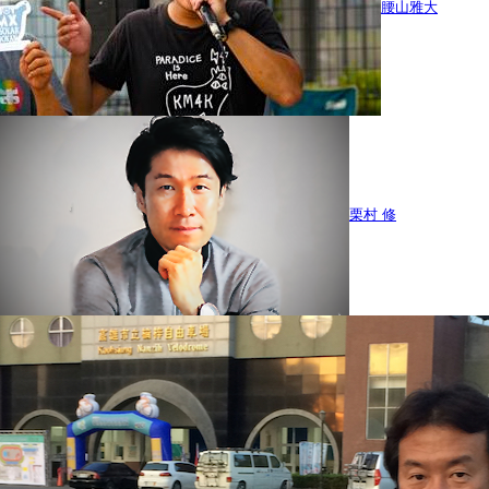
腰山雅大
栗村 修