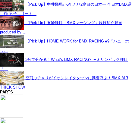
【Pick Up】中井飛馬が5年ぶり2度目の日本一 全日本BMX選
手権 男子エリート…
【Pick Up】五輪種目「BMXレーシング」競技紹介動画
produced by …
【Pick Up】HOME WORK for BMX RACING #9「バニーホ
ッ…
3分で分かる！What’s BMX RACING? 〜オリンピック種目
「…
空飛ぶチャリがイオンレイクタウンに興奮呼ぶ！BMX-AIR
TRICK SHOW
PARTS