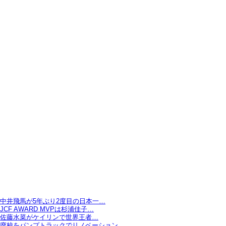
中井飛馬が5年ぶり2度目の日本一…
JCF AWARD MVPは杉浦佳子…
佐藤水菜がケイリンで世界王者…
廃校をパンプトラックでリノベーション…