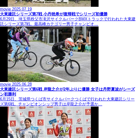
movie
2025.07.19
大東建託シリーズ第7戦 ⼩丹晄希が復帰戦でシリーズ初優勝
6月29日、埼玉県秩父市滝沢サイクルパークBMXトラックで行われた大東建
託シリーズ第7戦。最高峰カテゴリー男子チャンピオ…
movie
2025.06.28
大東建託シリーズ第6戦 岸龍之介が2年ぶりに優勝 女子は丹野夏波がシーズ
ン初勝利
6月15日、茨城県つくば市サイクルパークつくばで行われた大東建託シリー
ズ第6戦。チャンピオンシップ男子は岸龍之介が予選か…