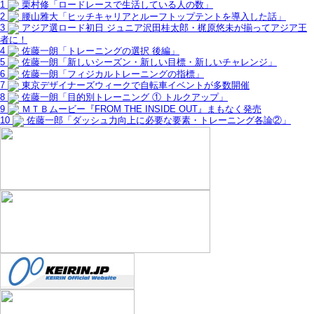
1
栗村修「ロードレースで生活している人の数」
2
腰山雅大「ヒッチキャリアとルーフトップテントを導入した話」
3
アジア選ロード初日 ジュニア沢田桂太郎・梶原悠未が揃ってアジア王
者に！
4
佐藤一朗「トレーニングの選択 後編」
5
佐藤一朗「新しいシーズン・新しい目標・新しいチャレンジ」
6
佐藤一朗「フィジカルトレーニングの指標」
7
東京デザイナーズウィークで自転車イベントが多数開催
8
佐藤一朗「目的別トレーニング ① トルクアップ」
9
ＭＴＢムービー『FROM THE INSIDE OUT』まもなく発売
10
佐藤一郎「ダッシュ力向上に必要な要素・トレーニング各論②」