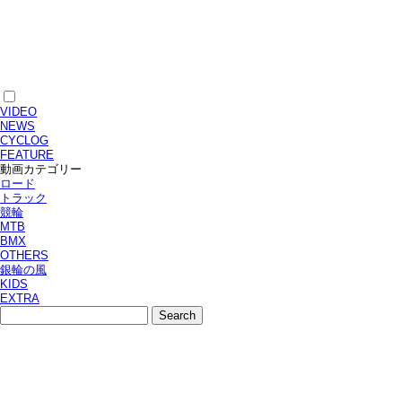
VIDEO
NEWS
CYCLOG
FEATURE
動画カテゴリー
ロード
トラック
競輪
MTB
BMX
OTHERS
銀輪の風
KIDS
EXTRA