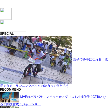
SPECIAL
親子で夢中になれる！成
長できる！ランニングバイクの魅力って何だろう
RECOMMEND
MVPはパリパラリンピック金メダリスト杉浦佳子 JCF初とな
る年間授賞式「ジャパンサ…