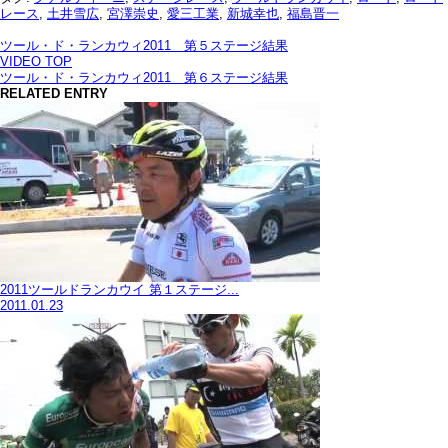
レース
,
土井雪広
,
宮澤崇史
,
愛三工業
,
新城幸也
,
福島晋一
ツール・ド・ランカウィ2011 第５ステージ結果
VIDEO TOP
ツール・ド・ランカウィ2011 第６ステージ結果
RELATED ENTRY
2011ツールドランカウイ 第１ステージ...
2011.01.23