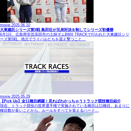
movie
2025.06.10
大東建託シリーズ第5戦 島田壮が兄弟対決を制してシリーズ初優勝
6月1日、広島県安芸高田市の土師ダムBMX TRACKで行われた大東建託シリ
ーズ第5戦。地元でライバルたちを迎え撃つこと…
movie
2025.05.29
【Pick Up】全11種目網羅！見ればわかっちゃうトラック競技種目紹介
現在、トラック競技の世界選手権で実施されている種目は11種目。あまりに
種目数が多いことから、ルールをすべてを覚えるハード…