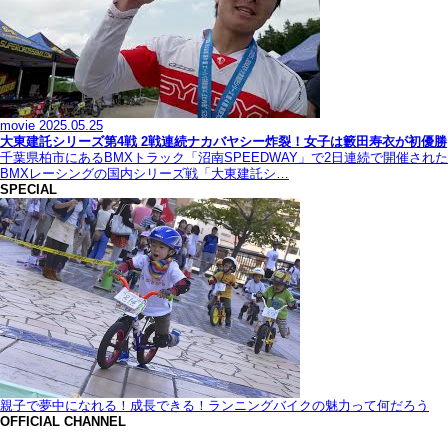
movie
2025.05.25
大東建託シリーズ第4戦 2戦連続ナカバヤシー炸裂！女子は籔田寿衣が初優勝
千葉県柏市にあるBMXトラック「沼南SPEEDWAY」で2日連続で開催された
BMXレーシングの国内シリーズ戦「大東建託シ…
SPECIAL
親子で夢中になれる！成長できる！ランニングバイクの魅力って何だろう
OFFICIAL CHANNEL