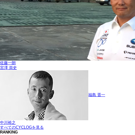
佐藤一朗
宮澤 崇史
福島 晋一
中川裕之
すべてのCYCLOGを見る
RANKING