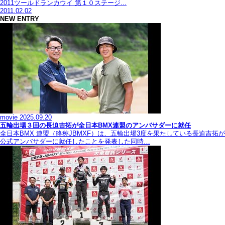
2011ツールドランカウイ 第１０ステージ...
2011.02.02
NEW ENTRY
movie
2025.09.20
五輪出場３回の長迫吉拓が全日本BMX連盟のアンバサダーに就任
全日本BMX 連盟（略称JBMXF）は、五輪出場3度を果たしている長迫吉拓が
公式アンバサダーに就任したことを発表した同時…