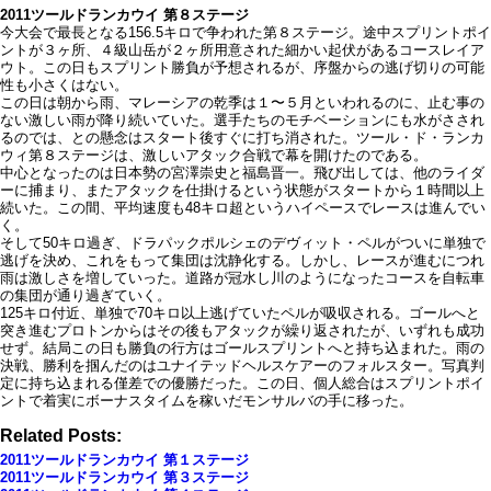
2011ツールドランカウイ 第８ステージ
今大会で最長となる156.5キロで争われた第８ステージ。途中スプリントポイ
ントが３ヶ所、４級山岳が２ヶ所用意された細かい起伏があるコースレイア
ウト。この日もスプリント勝負が予想されるが、序盤からの逃げ切りの可能
性も小さくはない。
この日は朝から雨、マレーシアの乾季は１〜５月といわれるのに、止む事の
ない激しい雨が降り続いていた。選手たちのモチベーションにも水がさされ
るのでは、との懸念はスタート後すぐに打ち消された。ツール・ド・ランカ
ウィ第８ステージは、激しいアタック合戦で幕を開けたのである。
中心となったのは日本勢の宮澤崇史と福島晋一。飛び出しては、他のライダ
ーに捕まり、またアタックを仕掛けるという状態がスタートから１時間以上
続いた。この間、平均速度も48キロ超というハイペースでレースは進んでい
く。
そして50キロ過ぎ、ドラパックポルシェのデヴィット・ペルがついに単独で
逃げを決め、これをもって集団は沈静化する。しかし、レースが進むにつれ
雨は激しさを増していった。道路が冠水し川のようになったコースを自転車
の集団が通り過ぎていく。
125キロ付近、単独で70キロ以上逃げていたペルが吸収される。ゴールへと
突き進むプロトンからはその後もアタックが繰り返されたが、いずれも成功
せず。結局この日も勝負の行方はゴールスプリントへと持ち込まれた。雨の
決戦、勝利を掴んだのはユナイテッドヘルスケアーのフォルスター。写真判
定に持ち込まれる僅差での優勝だった。この日、個人総合はスプリントポイ
ントで着実にボーナスタイムを稼いだモンサルバの手に移った。
Related Posts:
2011ツールドランカウイ 第１ステージ
2011ツールドランカウイ 第３ステージ