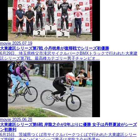
movie
2025.07.19
大東建託シリーズ第7戦 ⼩丹晄希が復帰戦でシリーズ初優勝
6月29日、埼玉県秩父市滝沢サイクルパークBMXトラックで行われた大東建
託シリーズ第7戦。最高峰カテゴリー男子チャンピオ…
movie
2025.06.28
大東建託シリーズ第6戦 岸龍之介が2年ぶりに優勝 女子は丹野夏波がシーズ
ン初勝利
6月15日、茨城県つくば市サイクルパークつくばで行われた大東建託シリー
ズ第6戦。チャンピオンシップ男子は岸龍之介が予選か…