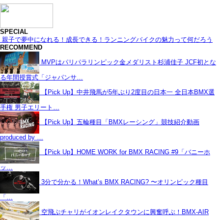
SPECIAL
親子で夢中になれる！成長できる！ランニングバイクの魅力って何だろう
RECOMMEND
MVPはパリパラリンピック金メダリスト杉浦佳子 JCF初とな
る年間授賞式「ジャパンサ…
【Pick Up】中井飛馬が5年ぶり2度目の日本一 全日本BMX選
手権 男子エリート…
【Pick Up】五輪種目「BMXレーシング」競技紹介動画
produced by …
【Pick Up】HOME WORK for BMX RACING #9「バニーホ
ッ…
3分で分かる！What’s BMX RACING? 〜オリンピック種目
「…
空飛ぶチャリがイオンレイクタウンに興奮呼ぶ！BMX-AIR