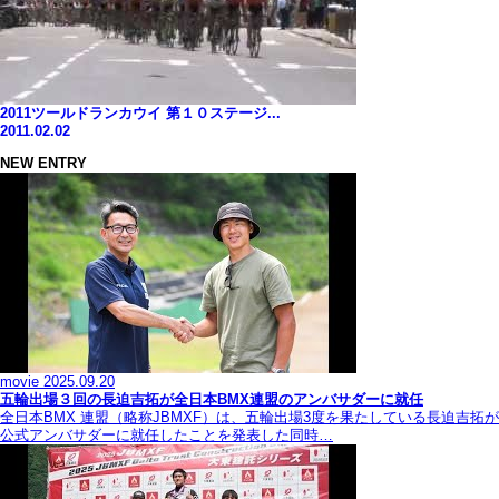
2011ツールドランカウイ 第１０ステージ...
2011.02.02
NEW ENTRY
movie
2025.09.20
五輪出場３回の長迫吉拓が全日本BMX連盟のアンバサダーに就任
全日本BMX 連盟（略称JBMXF）は、五輪出場3度を果たしている長迫吉拓が
公式アンバサダーに就任したことを発表した同時…