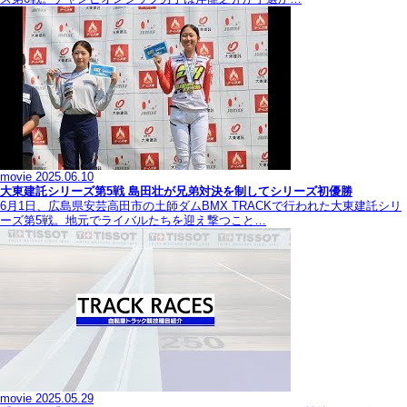
movie
2025.06.10
大東建託シリーズ第5戦 島田壮が兄弟対決を制してシリーズ初優勝
6月1日、広島県安芸高田市の土師ダムBMX TRACKで行われた大東建託シリ
ーズ第5戦。地元でライバルたちを迎え撃つこと…
movie
2025.05.29