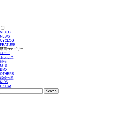
VIDEO
NEWS
CYCLOG
FEATURE
動画カテゴリー
ロード
トラック
競輪
MTB
BMX
OTHERS
銀輪の風
KIDS
EXTRA