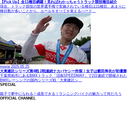
【Pick Up】全11種目網羅！見ればわかっちゃうトラック競技種目紹介
現在、トラック競技の世界選手権で実施されている種目は11種目。あまりに
種目数が多いことから、ルールをすべてを覚えるハード…
movie
2025.05.25
大東建託シリーズ第4戦 2戦連続ナカバヤシー炸裂！女子は籔田寿衣が初優勝
千葉県柏市にあるBMXトラック「沼南SPEEDWAY」で2日連続で開催された
BMXレーシングの国内シリーズ戦「大東建託シ…
SPECIAL
親子で夢中になれる！成長できる！ランニングバイクの魅力って何だろう
OFFICIAL CHANNEL