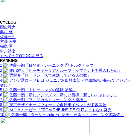
CYCLOG
腰山雅大
栗村 修
佐藤一朗
宮澤 崇史
福島 晋一
中川裕之
すべてのCYCLOGを見る
RANKING
1
佐藤一朗「目的別トレーニング ① トルクアップ」
2
腰山雅大「ヒッチキャリアとルーフトップテントを導入した話」
3
栗村修「ロードレースで生活している人の数」
4
アジア選ロード初日 ジュニア沢田桂太郎・梶原悠未が揃ってアジア王
者に！
5
佐藤一朗「トレーニングの選択 後編」
6
佐藤一朗「新しいシーズン・新しい目標・新しいチャレンジ」
7
佐藤一朗「フィジカルトレーニングの指標」
8
東京デザイナーズウィークで自転車イベントが多数開催
9
ＭＴＢムービー『FROM THE INSIDE OUT』まもなく発売
10
佐藤一郎「ダッシュ力向上に必要な要素・トレーニング各論②」