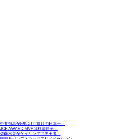
中井飛馬が5年ぶり2度目の日本一…
JCF AWARD MVPは杉浦佳子…
佐藤水菜がケイリンで世界王者…
廃校をパンプトラックでリノベーション…