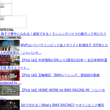
SPECIAL
親子で夢中になれる！成長できる！ランニングバイクの魅力って何だろう
RECOMMEND
MVPはパリパラリンピック金メダリスト杉浦佳子 JCF初とな
る年間授賞式「ジャパンサ…
【Pick Up】中井飛馬が5年ぶり2度目の日本一 全日本BMX選
手権 男子エリート…
【Pick Up】五輪種目「BMXレーシング」競技紹介動画
produced by …
【Pick Up】HOME WORK for BMX RACING #9「バニーホ
ッ…
3分で分かる！What’s BMX RACING? 〜オリンピック種目