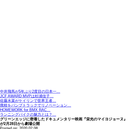
中井飛馬が5年ぶり2度目の日本一…
JCF AWARD MVPは杉浦佳子…
佐藤水菜がケイリンで世界王者…
廃校をパンプトラックでリノベーション…
HOMEWORK for BMX RAC…
ランニングバイクの魅力とは？…
グリーンエッジに密着したドキュメンタリー映画『栄光のマイヨジョーヌ』
が2月28日から劇場公開
Posted on: 2020.02.08