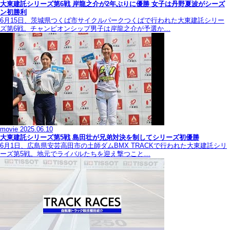
大東建託シリーズ第6戦 岸龍之介が2年ぶりに優勝 女子は丹野夏波がシーズ
ン初勝利
6月15日、茨城県つくば市サイクルパークつくばで行われた大東建託シリー
ズ第6戦。チャンピオンシップ男子は岸龍之介が予選か…
movie
2025.06.10
大東建託シリーズ第5戦 島田壮が兄弟対決を制してシリーズ初優勝
6月1日、広島県安芸高田市の土師ダムBMX TRACKで行われた大東建託シリ
ーズ第5戦。地元でライバルたちを迎え撃つこと…