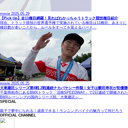
movie
2025.05.29
【Pick Up】全11種目網羅！見ればわかっちゃうトラック競技種目紹介
現在、トラック競技の世界選手権で実施されている種目は11種目。あまりに
種目数が多いことから、ルールをすべてを覚えるハード…
movie
2025.05.25
大東建託シリーズ第4戦 2戦連続ナカバヤシー炸裂！女子は籔田寿衣が初優勝
千葉県柏市にあるBMXトラック「沼南SPEEDWAY」で2日連続で開催された
BMXレーシングの国内シリーズ戦「大東建託シ…
SPECIAL
親子で夢中になれる！成長できる！ランニングバイクの魅力って何だろう
OFFICIAL CHANNEL