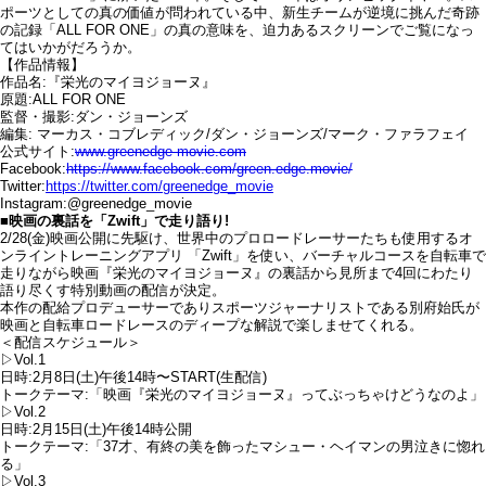
ポーツとしての真の価値が問われている中、新生チームが逆境に挑んだ奇跡
の記録「ALL FOR ONE」の真の意味を、迫力あるスクリーンでご覧になっ
てはいかがだろうか。
【作品情報】
作品名:『栄光のマイヨジョーヌ』
原題:ALL FOR ONE
監督・撮影:ダン・ジョーンズ
編集: マーカス・コブレディック/ダン・ジョーンズ/マーク・ファラフェイ
公式サイト:
www.greenedge-movie.com
Facebook:
https://www.facebook.com/green.edge.movie/
Twitter:
https://twitter.com/greenedge_movie
Instagram:@greenedge_movie
■映画の裏話を「Zwift」で走り語り!
2/28(金)映画公開に先駆け、世界中のプロロードレーサーたちも使用するオ
ンライントレーニングアプリ 「Zwift」を使い、バーチャルコースを自転車で
走りながら映画『栄光のマイヨジョーヌ』の裏話から見所まで4回にわたり
語り尽くす特別動画の配信が決定。
本作の配給プロデューサーでありスポーツジャーナリストである別府始氏が
映画と自転車ロードレースのディープな解説で楽しませてくれる。
＜配信スケジュール＞
▷Vol.1
日時:2月8日(土)午後14時〜START(生配信)
トークテーマ:「映画『栄光のマイヨジョーヌ』ってぶっちゃけどうなのよ」
▷Vol.2
日時:2月15日(土)午後14時公開
トークテーマ:「37才、有終の美を飾ったマシュー・ヘイマンの男泣きに惚れ
る」
▷Vol.3