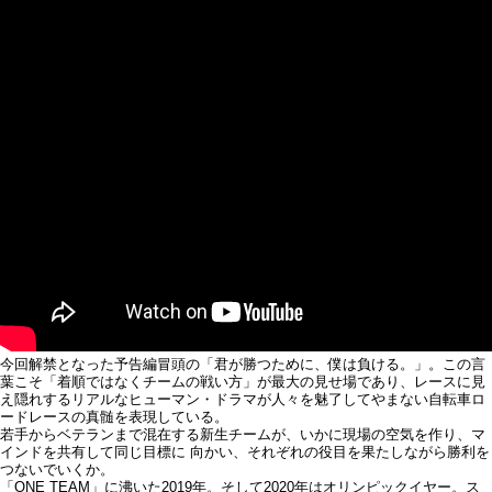
今回解禁となった予告編冒頭の「君が勝つために、僕は負ける。」。この言
葉こそ「着順ではなくチームの戦い方」が最大の見せ場であり、レースに見
え隠れするリアルなヒューマン・ドラマが人々を魅了してやまない自転車ロ
ードレースの真髄を表現している。
若手からベテランまで混在する新生チームが、いかに現場の空気を作り、マ
インドを共有して同じ目標に 向かい、それぞれの役目を果たしながら勝利を
つないでいくか。
「ONE TEAM」に沸いた2019年。そして2020年はオリンピックイヤー。ス