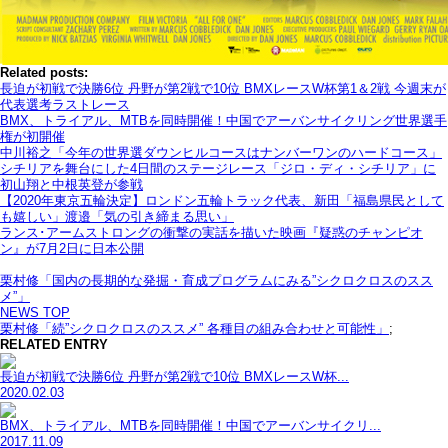
Related posts:
長迫が初戦で決勝6位 丹野が第2戦で10位 BMXレースW杯第1＆2戦 今週末が
代表選考ラストレース
BMX、トライアル、MTBを同時開催！中国でアーバンサイクリング世界選手
権が初開催
中川裕之「今年の世界選ダウンヒルコースはナンバーワンのハードコース」
シチリアを舞台にした4日間のステージレース「ジロ・ディ・シチリア」に
初山翔と中根英登が参戦
【2020年東京五輪決定】ロンドン五輪トラック代表、新田「福島県民として
も嬉しい」渡邉「気の引き締まる思い」
ランス･アームストロングの衝撃の実話を描いた映画『疑惑のチャンピオ
ン』が7月2日に日本公開
栗村修「国内の長期的な発掘・育成プログラムにみる”シクロクロスのスス
メ”」
NEWS TOP
栗村修「続”シクロクロスのススメ” 各種目の組み合わせと可能性」
;
RELATED ENTRY
長迫が初戦で決勝6位 丹野が第2戦で10位 BMXレースW杯...
2020.02.03
BMX、トライアル、MTBを同時開催！中国でアーバンサイクリ...
2017.11.09