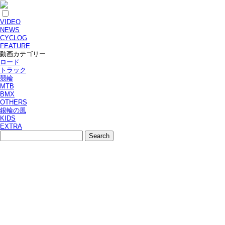
VIDEO
NEWS
CYCLOG
FEATURE
動画カテゴリー
ロード
トラック
競輪
MTB
BMX
OTHERS
銀輪の風
KIDS
EXTRA