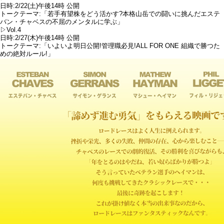
日時:2/22(土)午後14時 公開
トークテーマ:「若手有望株をどう活かす?本格山岳での闘いに挑んだエステ
バン・チャベスの不屈のメンタルに学ぶ」
▷Vol.4
日時:2/27(木)午後14時 公開
トークテーマ:「いよいよ明日公開!管理職必見!ALL FOR ONE 組織で勝つた
めの絶対ルール!」