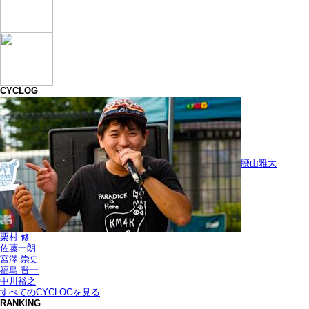
CYCLOG
腰山雅大
栗村 修
佐藤一朗
宮澤 崇史
福島 晋一
中川裕之
すべてのCYCLOGを見る
RANKING