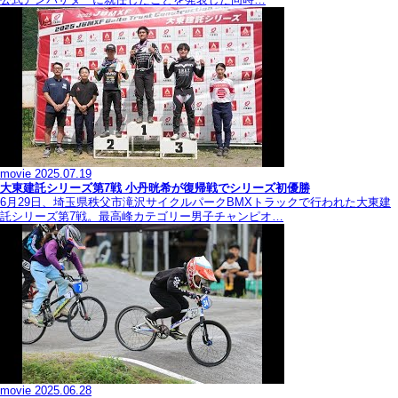
movie
2025.07.19
大東建託シリーズ第7戦 ⼩丹晄希が復帰戦でシリーズ初優勝
6月29日、埼玉県秩父市滝沢サイクルパークBMXトラックで行われた大東建
託シリーズ第7戦。最高峰カテゴリー男子チャンピオ…
movie
2025.06.28