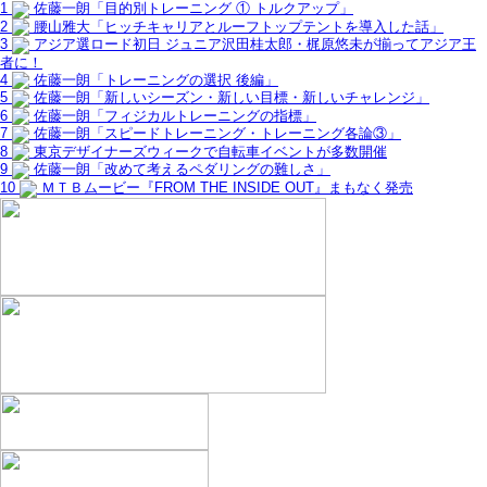
1
佐藤一朗「目的別トレーニング ① トルクアップ」
2
腰山雅大「ヒッチキャリアとルーフトップテントを導入した話」
3
アジア選ロード初日 ジュニア沢田桂太郎・梶原悠未が揃ってアジア王
者に！
4
佐藤一朗「トレーニングの選択 後編」
5
佐藤一朗「新しいシーズン・新しい目標・新しいチャレンジ」
6
佐藤一朗「フィジカルトレーニングの指標」
7
佐藤一朗「スピードトレーニング・トレーニング各論③」
8
東京デザイナーズウィークで自転車イベントが多数開催
9
佐藤一朗「改めて考えるペダリングの難しさ」
10
ＭＴＢムービー『FROM THE INSIDE OUT』まもなく発売