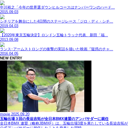
中川裕之「今年の世界選ダウンヒルコースはナンバーワンのハード...
2015.09.03
シチリアを舞台にした4日間のステージレース「ジロ・ディ・シチ...
2019.04.03
【2020年東京五輪決定】ロンドン五輪トラック代表、新田「福...
2013.09.08
ランス･アームストロングの衝撃の実話を描いた映画『疑惑のチャ...
2016.04.05
NEW ENTRY
movie
2025.09.20
五輪出場３回の長迫吉拓が全日本BMX連盟のアンバサダーに就任
全日本BMX 連盟（略称JBMXF）は、五輪出場3度を果たしている長迫吉拓が
公式アンバサダーに就任したことを発表した同時…