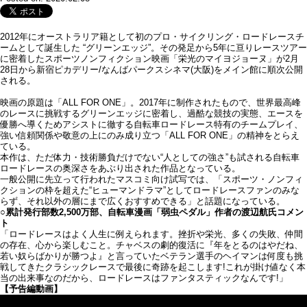
2012年にオーストラリア籍として初のプロ・サイクリング・ロードレースチ
ームとして誕生した “グリーンエッジ”。その発足から5年に亘りレースツアー
に密着したスポーツノンフィクション映画「栄光のマイヨジョーヌ」が2月
28日から新宿ピカデリー/なんばパークスシネマ(大阪)をメイン館に順次公開
される。
映画の原題は「ALL FOR ONE」。2017年に制作されたもので、世界最高峰
のレースに挑戦するグリーンエッジに密着し、過酷な競技の実態、エースを
優勝へ導くためアシストに徹する自転車ロードレース特有のチームプレイ、
強い信頼関係や敬意の上にのみ成り立つ「ALL FOR ONE」の精神をとらえ
ている。
本作は、ただ体力・技術勝負だけでない“人としての強さ”も試される自転車
ロードレースの奥深さをあぶり出された作品となっている。
一般公開に先立って行われたマスコミ向け試写では、「スポーツ・ノンフィ
クションの枠を超えた“ヒューマンドラマ”としてロードレースファンのみな
らず、それ以外の層にまで広くおすすめできる」と話題になっている。
○累計発行部数2,500万部、自転車漫画「弱虫ペダル」作者の渡辺航氏コメン
ト
「ロードレースはよく人生に例えられます。挫折や栄光、多くの失敗、仲間
の存在、心から楽しむこと。チャベスの劇的復活に『年をとるのはやだね、
若い奴らばかりが勝つよ』と言っていたベテラン選手のヘイマンは何度も挑
戦してきたクラシックレースで最後に奇跡を起こします!これが掛け値なく本
当の出来事なのだから、ロードレースはファンタスティックなんです!」
【予告編動画】