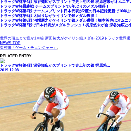
トラックW杯第4戦 深谷知広がスプリントで史上初の銀 梶原悠未がオムニア
トラックW杯最終戦 チームスプリントで6年ぶりのメダル獲得！
トラックW杯第4戦 チームスプリント日本代表が2度の日本記録更新で16年
トラックW杯第6戦 太田りゆがケイリンで銀メダル獲得！
トラックW杯第6戦 河端朋之がケイリンで銀メダル獲得！橋本英也はオムニア
トラックW杯第3戦で日本代表がメダルラッシュ！梶原悠未が金 深谷知広と
世界の頂点まで僅か1車輪 新田祐大がケイリン銀メダル 2019トラック世界選
NEWS TOP
栗村修「ゲーム・チェンジャー」
;
RELATED ENTRY
トラックW杯第4戦 深谷知広がスプリントで史上初の銀 梶原悠...
2019.12.08