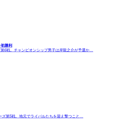
ン初勝利
ズ第6戦。チャンピオンシップ男子は岸龍之介が予選か…
リーズ第5戦。地元でライバルたちを迎え撃つこと…