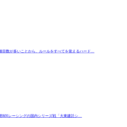
に種目数が多いことから、ルールをすべてを覚えるハード…
たBMXレーシングの国内シリーズ戦「大東建託シ…