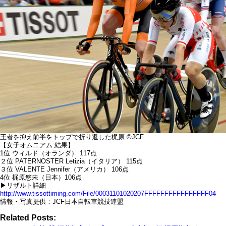
王者を抑え前半をトップで折り返した梶原 ©JCF
【女子オムニアム 結果】
1位 ウィルド（オランダ） 117点
２位 PATERNOSTER Letizia（イタリア） 115点
３位 VALENTE Jennifer（アメリカ） 106点
4位 梶原悠未（日本）106点
▶リザルト詳細
http://www.tissottiming.com/File/00031101020207FFFFFFFFFFFFFFFF04
情報・写真提供：JCF日本自転車競技連盟
Related Posts: