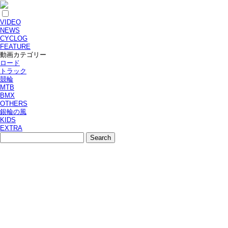
VIDEO
NEWS
CYCLOG
FEATURE
動画カテゴリー
ロード
トラック
競輪
MTB
BMX
OTHERS
銀輪の風
KIDS
EXTRA