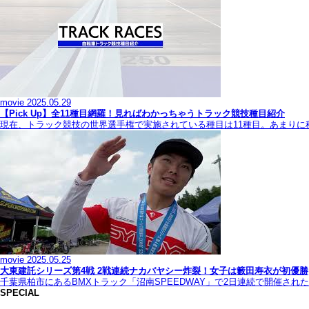
movie
2025.05.29
【Pick Up】全11種目網羅！見ればわかっちゃうトラック競技種目紹介
現在、トラック競技の世界選手権で実施されている種目は11種目。あまり
movie
2025.05.25
大東建託シリーズ第4戦 2戦連続ナカバヤシー炸裂！女子は籔田寿衣が初優勝
千葉県柏市にあるBMXトラック「沼南SPEEDWAY」で2日連続で開催され
SPECIAL