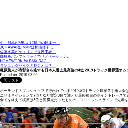
中井飛馬が5年ぶり2度目の日本一…
JCF AWARD MVPは杉浦佳子…
佐藤水菜がケイリンで世界王者…
廃校をパンプトラックでリノベーション…
HOMEWORK for BMX RAC…
ランニングバイクの魅力とは？…
梶原悠未が表彰台を逃すも日本人過去最高位の4位 2019トラック世界選オム
Posted on: 2019.03.02
ポーランドのプルシュクフで行われている2019UCIトラック世界選手権大
エリミネイションで7位となり暫定3位で迎えた最終種目のポイントレースで
全てを終えて梶原は3位と同得点だったものの、フィニッシュラインで先着
た。