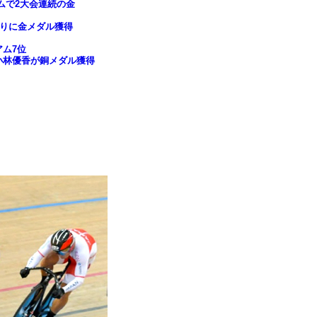
ムで2大会連続の金
ぶりに金メダル獲得
ム7位
小林優香が銅メダル獲得