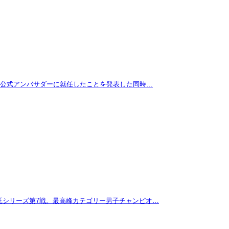
拓が公式アンバサダーに就任したことを発表した同時…
託シリーズ第7戦。最高峰カテゴリー男子チャンピオ…