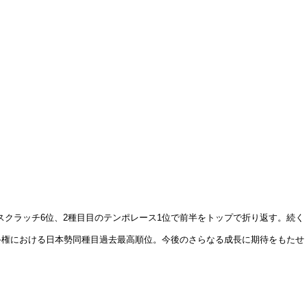
のスクラッチ6位、2種目目のテンポレース1位で前半をトップで折り返す。続く
手権における日本勢同種目過去最高順位。今後のさらなる成長に期待をもたせ