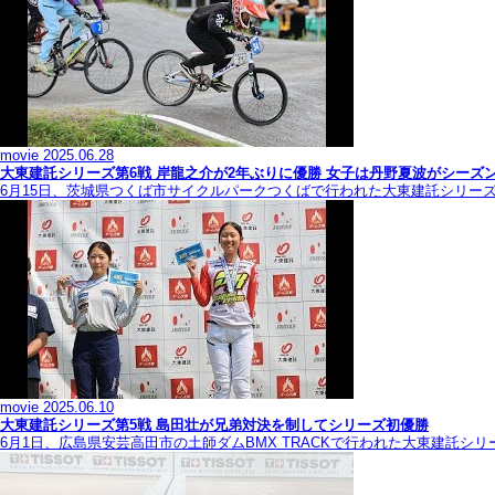
movie
2025.06.28
大東建託シリーズ第6戦 岸龍之介が2年ぶりに優勝 女子は丹野夏波がシーズ
6月15日、茨城県つくば市サイクルパークつくばで行われた大東建託シリー
movie
2025.06.10
大東建託シリーズ第5戦 島田壮が兄弟対決を制してシリーズ初優勝
6月1日、広島県安芸高田市の土師ダムBMX TRACKで行われた大東建託シ