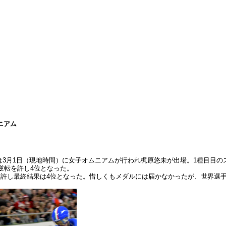
ニアム
会は3月1日（現地時間）に女子オムニアムが行われ梶原悠未が出場。1種目目
逆転を許し4位となった。
を許し最終結果は4位となった。惜しくもメダルには届かなかったが、世界選