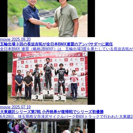
movie
2025.09.20
五輪出場３回の長迫吉拓が全日本BMX連盟のアンバサダーに就任
全日本BMX 連盟（略称JBMXF）は、五輪出場3度を果たしている長迫吉
movie
2025.07.19
大東建託シリーズ第7戦 ⼩丹晄希が復帰戦でシリーズ初優勝
6月29日、埼玉県秩父市滝沢サイクルパークBMXトラックで行われた大東建