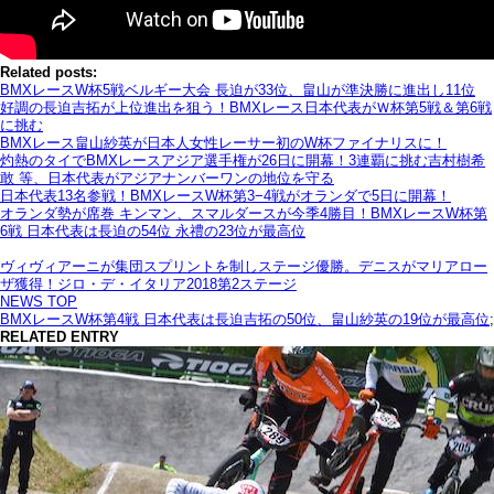
Related posts:
BMXレースW杯5戦ベルギー大会 長迫が33位、畠山が準決勝に進出し11位
好調の長迫吉拓が上位進出を狙う！BMXレース日本代表がＷ杯第5戦＆第6戦
に挑む
BMXレース畠山紗英が日本人女性レーサー初のW杯ファイナリスに！
灼熱のタイでBMXレースアジア選手権が26日に開幕！3連覇に挑む吉村樹希
敢 等、日本代表がアジアナンバーワンの地位を守る
日本代表13名参戦！BMXレースW杯第3−4戦がオランダで5日に開幕！
オランダ勢が席巻 キンマン、スマルダースが今季4勝目！BMXレースW杯第
6戦 日本代表は長迫の54位 永禮の23位が最高位
ヴィヴィアーニが集団スプリントを制しステージ優勝。デニスがマリアロー
ザ獲得！ジロ・デ・イタリア2018第2ステージ
NEWS TOP
BMXレースW杯第4戦 日本代表は長迫吉拓の50位、畠山紗英の19位が最高位
;
RELATED ENTRY