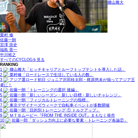
腰山雅大
栗村 修
佐藤一朗
宮澤 崇史
福島 晋一
中川裕之
すべてのCYCLOGを見る
RANKING
1
腰山雅大「ヒッチキャリアとルーフトップテントを導入した話」
2
栗村修「ロードレースで生活している人の数」
3
アジア選ロード初日 ジュニア沢田桂太郎・梶原悠未が揃ってアジア王
者に！
4
佐藤一朗「トレーニングの選択 後編」
5
佐藤一朗「新しいシーズン・新しい目標・新しいチャレンジ」
6
佐藤一朗「フィジカルトレーニングの指標」
7
東京デザイナーズウィークで自転車イベントが多数開催
8
佐藤一朗「目的別トレーニング ① トルクアップ」
9
ＭＴＢムービー『FROM THE INSIDE OUT』まもなく発売
10
佐藤一郎「ダッシュ力向上に必要な要素・トレーニング各論②」