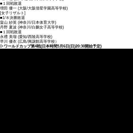
■１回戦敗退
増田 優一 (大阪/大阪偕星学園高等学校)
[女子リザルト]
■1/８決勝敗退
畠山 紗英 (神奈川/日本体育大学)
丹野 夏波 (神奈川/白鵬女子高等学校)
■１回戦敗退
永禮 美瑠 (愛知/西陵高等学校)
早川 優衣 (広島/興譲館高等学校）
▷ワールドカップ第4戦(日本時間5月6日(日)20:30開始予定)