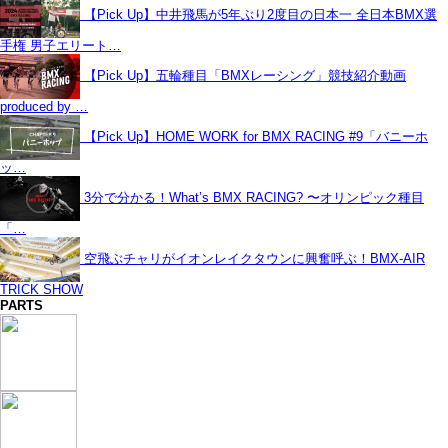
【Pick Up】中井飛馬が5年ぶり2度目の日本一 全日本BMX選
手権 男子エリート…
【Pick Up】五輪種目「BMXレーシング」競技紹介動画
produced by …
【Pick Up】HOME WORK for BMX RACING #9「バニーホ
ッ…
3分で分かる！What’s BMX RACING? 〜オリンピック種目
「…
空飛ぶチャリがイオンレイクタウンに興奮呼ぶ！BMX-AIR
TRICK SHOW
PARTS