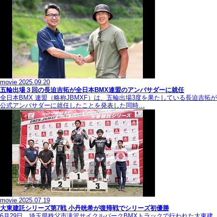
movie
2025.09.20
五輪出場３回の長迫吉拓が全日本BMX連盟のアンバサダーに就任
全日本BMX 連盟（略称JBMXF）は、五輪出場3度を果たしている長迫吉拓が
公式アンバサダーに就任したことを発表した同時…
movie
2025.07.19
大東建託シリーズ第7戦 ⼩丹晄希が復帰戦でシリーズ初優勝
6月29日、埼玉県秩父市滝沢サイクルパークBMXトラックで行われた大東建