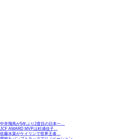
中井飛馬が5年ぶり2度目の日本一…
JCF AWARD MVPは杉浦佳子…
佐藤水菜がケイリンで世界王者…
廃校をパンプトラックでリノベーション…