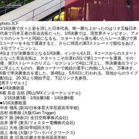
photo:JCF
1/16決勝で次々と姿を消した日本代表。唯一勝ち上がったのはリオ五輪日本
代表で日本王者の長迫吉拓だった。1/8決勝では、現世界チャンピオン、アメ
リカのシャラーと同組になるも、スタートから落ち着いたらレース運びで第
1コーナーを４位で通過すると、さらに得意の第3ストレートで順位をあげ、
３位でフィニッシュ。
4位までが決勝進出となる1/4決勝。インから4人目。4コースからのスタート
となった長迫吉拓は、スタートこそ出遅れ5位で第1コーナーを通過。その
後、第3ストレートのリズム・セクションで4位に浮上し、準決勝進出ライン
に浮上したものの、最終コーナーで後続の選手に内側に入られ、万事休す。
6着で準決勝進出を逃した。第4戦は、5月6日に行われる。現地からのライブ
配信は、20:30より開始予定。下記リンク先参照。
[男子リザルト]
■1/4決勝敗退
6着 長迫 吉拓 (岡山/MXインターナショナル)
1/16決勝3着・1/8決勝3着・1/4決勝6着
■1/16決勝敗退
中井 飛馬 (新潟/日本体育大学荏原高等学校)
吉村 樹希敢 (大阪/Gan Trigger)
松下 巽 (神奈川/ 全日空商事株式会社)
吉井 康平 (東京/フォスター電機株式会社)
山口 大地 (新潟/早稲田大学)
池上 泰地 (大阪/クワハラバイクワークス)
島田 遼 (広島/近畿大学泉州高等学校)