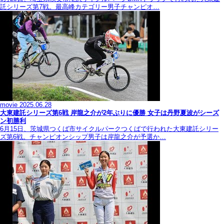
託シリーズ第7戦。最高峰カテゴリー男子チャンピオ…
movie
2025.06.28
大東建託シリーズ第6戦 岸龍之介が2年ぶりに優勝 女子は丹野夏波がシーズ
ン初勝利
6月15日、茨城県つくば市サイクルパークつくばで行われた大東建託シリー
ズ第6戦。チャンピオンシップ男子は岸龍之介が予選か…