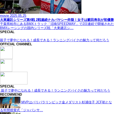
movie
2025.05.25
大東建託シリーズ第4戦 2戦連続ナカバヤシー炸裂！女子は籔田寿衣が初優勝
千葉県柏市にあるBMXトラック「沼南SPEEDWAY」で2日連続で開催された
BMXレーシングの国内シリーズ戦「大東建託シ…
SPECIAL
親子で夢中になれる！成長できる！ランニングバイクの魅力って何だろう
OFFICIAL CHANNEL
SPECIAL
親子で夢中になれる！成長できる！ランニングバイクの魅力って何だろう
RECOMMEND
MVPはパリパラリンピック金メダリスト杉浦佳子 JCF初とな
る年間授賞式「ジャパンサ…