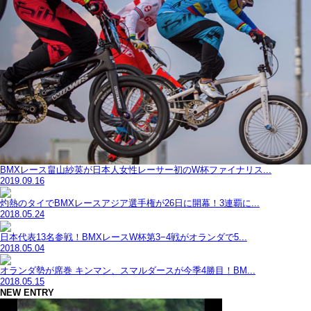
BMXレース畠山紗英が日本人女性レーサー初のW杯ファイナリス...
2019.09.16
灼熱のタイでBMXレースアジア選手権が26日に開幕！3連覇に...
2018.05.24
日本代表13名参戦！BMXレースW杯第3−4戦がオランダで5...
2018.05.04
オランダ勢が席巻 キンマン、スマルダースが今季4勝目！BM...
2018.05.15
NEW ENTRY