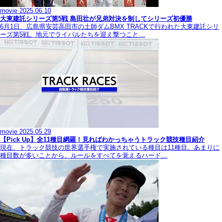
movie
2025.06.10
大東建託シリーズ第5戦 島田壮が兄弟対決を制してシリーズ初優勝
6月1日、広島県安芸高田市の土師ダムBMX TRACKで行われた大東建託シリ
ーズ第5戦。地元でライバルたちを迎え撃つこと…
movie
2025.05.29
【Pick Up】全11種目網羅！見ればわかっちゃうトラック競技種目紹介
現在、トラック競技の世界選手権で実施されている種目は11種目。あまりに
種目数が多いことから、ルールをすべてを覚えるハード…