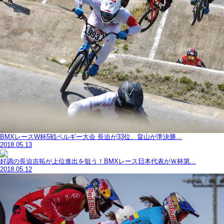
BMXレースW杯5戦ベルギー大会 長迫が33位、畠山が準決勝...
2018.05.13
好調の長迫吉拓が上位進出を狙う！BMXレース日本代表がＷ杯第...
2018.05.12