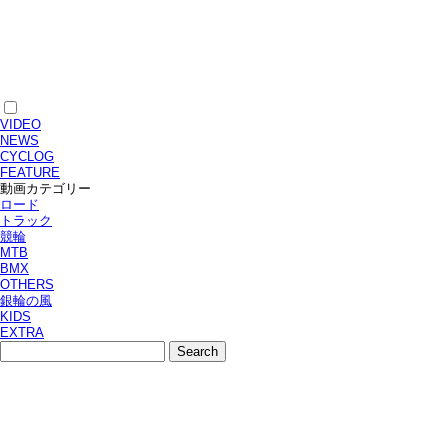
VIDEO
NEWS
CYCLOG
FEATURE
動画カテゴリー
ロード
トラック
競輪
MTB
BMX
OTHERS
銀輪の風
KIDS
EXTRA