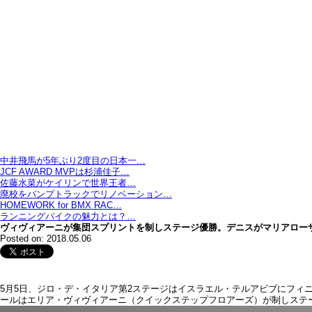
中井飛馬が5年ぶり2度目の日本一…
JCF AWARD MVPは杉浦佳子…
佐藤水菜がケイリンで世界王者…
廃校をパンプトラックでリノベーション…
HOMEWORK for BMX RAC…
ランニングバイクの魅力とは？…
ヴィヴィアーニが集団スプリントを制しステージ優勝。デニスがマリアローザ
Posted on: 2018.05.06
5月5日、ジロ・デ・イタリア第2ステージはイスラエル・テルアビブにフィ
ールはエリア・ヴィヴィアーニ（クイックステップフロアーズ）が制しステ