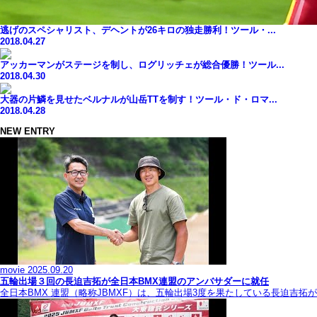
逃げのスペシャリスト、デヘントが26キロの独走勝利！ツール・...
2018.04.27
アッカーマンがステージを制し、ログリッチェが総合優勝！ツール...
2018.04.30
大器の片鱗を見せたベルナルが山岳TTを制す！ツール・ド・ロマ...
2018.04.28
NEW ENTRY
movie
2025.09.20
五輪出場３回の長迫吉拓が全日本BMX連盟のアンバサダーに就任
全日本BMX 連盟（略称JBMXF）は、五輪出場3度を果たしている長迫吉