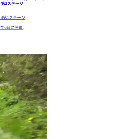
 第3ステージ
8第1ステージ
場で6日に開催
;