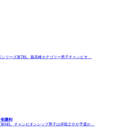
託シリーズ第7戦。最高峰カテゴリー男子チャンピオ…
ン初勝利
ズ第6戦。チャンピオンシップ男子は岸龍之介が予選か…