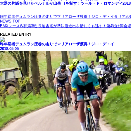
大器の片鱗を見せたベルナルが山岳TTを制す！ツール・ド・ロマンディ2018
昨年覇者デュムラン圧巻の走りでマリアローザ獲得！ジロ・デ・イタリア201
NEWS TOP
BMXレースW杯第3戦 長迫吉拓が準決勝進出を惜しくも逃す！第4戦は同会
RELATED ENTRY
昨年覇者デュムラン圧巻の走りでマリアローザ獲得！ジロ・デ・イ...
2018.05.05