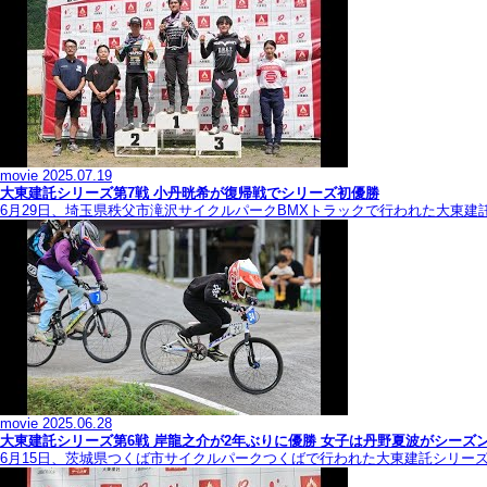
movie
2025.07.19
大東建託シリーズ第7戦 ⼩丹晄希が復帰戦でシリーズ初優勝
6月29日、埼玉県秩父市滝沢サイクルパークBMXトラックで行われた大東建
movie
2025.06.28
大東建託シリーズ第6戦 岸龍之介が2年ぶりに優勝 女子は丹野夏波がシーズ
6月15日、茨城県つくば市サイクルパークつくばで行われた大東建託シリー