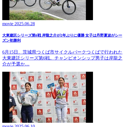
movie
2025.06.28
大東建託シリーズ第6戦 岸龍之介が2年ぶりに優勝 女子は丹野夏波がシー
ズン初勝利
6月15日、茨城県つくば市サイクルパークつくばで行われた
大東建託シリーズ第6戦。チャンピオンシップ男子は岸龍之
介が予選か…
movie
2025.06.10