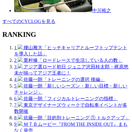
中川裕之
すべてのCYCLOGを見る
RANKING
1
腰山雅大「ヒッチキャリアとルーフトップテント
を導入した話」
2
栗村修「ロードレースで生活している人の数」
3
アジア選ロード初日 ジュニア沢田桂太郎・梶原悠
未が揃ってアジア王者に！
4
佐藤一朗「トレーニングの選択 後編」
5
佐藤一朗「新しいシーズン・新しい目標・新しい
チャレンジ」
6
佐藤一朗「フィジカルトレーニングの指標」
7
東京デザイナーズウィークで自転車イベントが多
数開催
8
佐藤一朗「目的別トレーニング ① トルクアップ」
9
ＭＴＢムービー『FROM THE INSIDE OUT』まも
なく発売