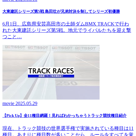
大東建託シリーズ第5戦 島田壮が兄弟対決を制してシリーズ初優勝
6月1日、広島県安芸高田市の土師ダムBMX TRACKで行わ
れた大東建託シリーズ第5戦。地元でライバルたちを迎え撃
つこと…
movie
2025.05.29
【Pick Up】全11種目網羅！見ればわかっちゃうトラック競技種目紹介
現在、トラック競技の世界選手権で実施されている種目は11
種目。あまりに種目数が多いことから、ルールをすべてを覚