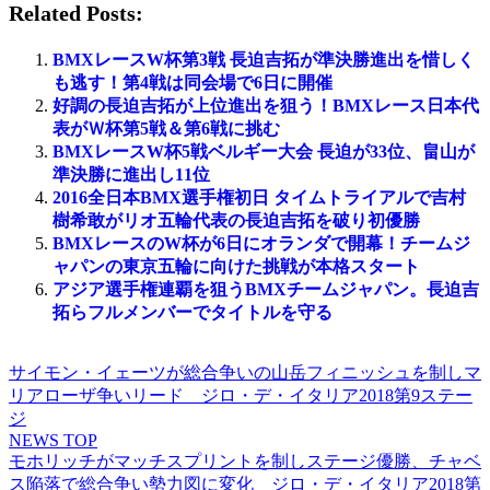
Related Posts:
BMXレースW杯第3戦 長迫吉拓が準決勝進出を惜しく
も逃す！第4戦は同会場で6日に開催
好調の長迫吉拓が上位進出を狙う！BMXレース日本代
表がＷ杯第5戦＆第6戦に挑む
BMXレースW杯5戦ベルギー大会 長迫が33位、畠山が
準決勝に進出し11位
2016全日本BMX選手権初日 タイムトライアルで吉村
樹希敢がリオ五輪代表の長迫吉拓を破り初優勝
BMXレースのW杯が6日にオランダで開幕！チームジ
ャパンの東京五輪に向けた挑戦が本格スタート
アジア選手権連覇を狙うBMXチームジャパン。長迫吉
拓らフルメンバーでタイトルを守る
サイモン・イェーツが総合争いの山岳フィニッシュを制しマ
リアローザ争いリード ジロ・デ・イタリア2018第9ステー
ジ
NEWS TOP
モホリッチがマッチスプリントを制しステージ優勝、チャベ
ス陥落で総合争い勢力図に変化 ジロ・デ・イタリア2018第