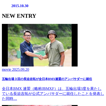
2015.10.30
NEW ENTRY
movie
2025.09.20
五輪出場３回の長迫吉拓が全日本BMX連盟のアンバサダーに就任
全日本BMX 連盟（略称JBMXF）は、五輪出場3度を果たし
ている長迫吉拓が公式アンバサダーに就任したことを発表し
た同時…