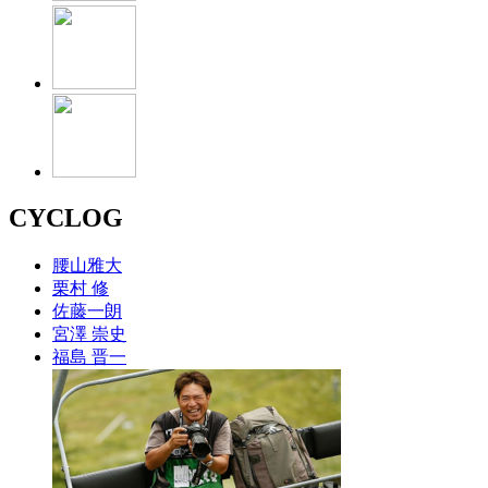
CYCLOG
腰山雅大
栗村 修
佐藤一朗
宮澤 崇史
福島 晋一