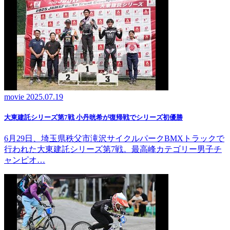
movie
2025.07.19
大東建託シリーズ第7戦 ⼩丹晄希が復帰戦でシリーズ初優勝
6月29日、埼玉県秩父市滝沢サイクルパークBMXトラックで
行われた大東建託シリーズ第7戦。最高峰カテゴリー男子チ
ャンピオ…