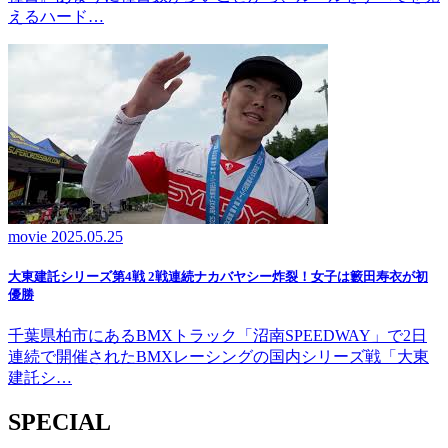
えるハード…
movie
2025.05.25
大東建託シリーズ第4戦 2戦連続ナカバヤシー炸裂！女子は籔田寿衣が初
優勝
千葉県柏市にあるBMXトラック「沼南SPEEDWAY」で2日
連続で開催されたBMXレーシングの国内シリーズ戦「大東
建託シ…
SPECIAL