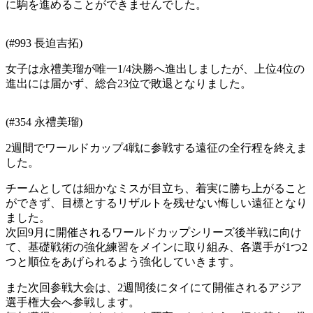
に駒を進めることができませんでした。
(#993 長迫吉拓)
女子は永禮美瑠が唯一1/4決勝へ進出しましたが、上位4位の
進出には届かず、総合23位で敗退となりました。
(#354 永禮美瑠)
2週間でワールドカップ4戦に参戦する遠征の全行程を終えま
した。
チームとしては細かなミスが目立ち、着実に勝ち上がること
ができず、目標とするリザルトを残せない悔しい遠征となり
ました。
次回9月に開催されるワールドカップシリーズ後半戦に向け
て、基礎戦術の強化練習をメインに取り組み、各選手が1つ2
つと順位をあげられるよう強化していきます。
また次回参戦大会は、2週間後にタイにて開催されるアジア
選手権大会へ参戦します。