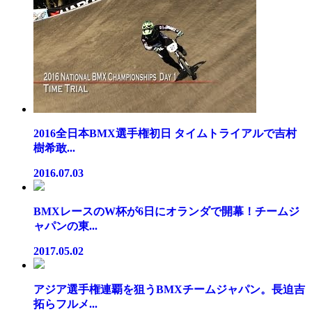
2016全日本BMX選手権初日 タイムトライアルで吉村
樹希敢...
2016.07.03
BMXレースのW杯が6日にオランダで開幕！チームジ
ャパンの東...
2017.05.02
アジア選手権連覇を狙うBMXチームジャパン。長迫吉
拓らフルメ...