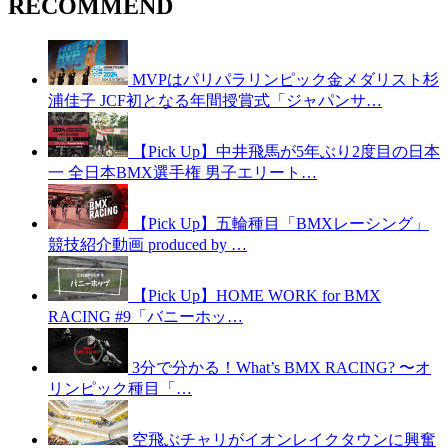
RECOMMEND
MVPはパリパラリンピック金メダリスト杉
浦佳子 JCF初となる年間授賞式「ジャパンサ…
【Pick Up】中井飛馬が5年ぶり2度目の日本
一 全日本BMX選手権 男子エリート…
【Pick Up】五輪種目「BMXレーシング」
競技紹介動画 produced by …
【Pick Up】HOME WORK for BMX
RACING #9「バニーホッ…
3分で分かる！What’s BMX RACING? 〜オ
リンピック種目「…
空飛ぶチャリがイオンレイクタウンに興奮