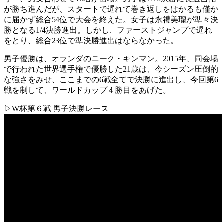
が勝ち進んだが、スタートで遅れて巻き返しをはかるも僅か
に届かず総合54位で大会を終えた。女子は永禮美瑠が準々決
勝となる1/4決勝進出。しかし、ファーストジャンプで遅れ
をとり、総合23位で準決勝進出はならなかった。
男子優勝は、オランダのニーク・キンマン。2015年、同会場
で行われた世界選手権で優勝した21歳は、今シーズン圧倒的
な強さをみせ、ここまでの6戦全てで決勝に進出し、今回第6
戦を制して、ワールドカップ４勝目をあげた。
▷W杯第６戦 男子決勝レース