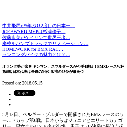
中井飛馬が5年ぶり2度目の日本一…
JCF AWARD MVPは杉浦佳子…
佐藤水菜がケイリンで世界王者…
廃校をパンプトラックでリノベーション…
HOMEWORK for BMX RAC…
ランニングバイクの魅力とは？…
オランダ勢が席巻 キンマン、スマルダースが今季4勝目！BMXレースW杯
第6戦 日本代表は長迫の54位 永禮の23位が最高位
Posted on: 2018.05.15
5月13日、ベルギー・ゾルダーで開催されたBMXレースのワ
ールドカップ第6戦。日本からはジュニアとエリートカテゴ
リー、男女合わせて10名が出場。男子は1/16決勝に長迫吉拓