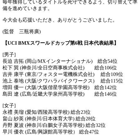
毎年獲得しているタイトルを死守できるよう、切り替えて準
備を進めていきます。
今大会も応援いただき、ありがとうございました。
(監督 三瓶将廣)
【UCI BMXスワールドカップ第6戦 日本代表結果】
[男子]
長迫 吉拓 (岡山/MXインターナショナル) 総合54位
松下 巽 (神奈川/全日空商事株式会社) 総合106位
吉井 康平 (東京/フォスター電機株式会社) 総合109位
池上 泰地 (大阪/クワハラバイクワークス) 総合115位
増田 優一 (大阪/大阪偕星学園高等学校) 総合142位
島田 遼 (広島/近畿大学泉州高等学校) 総合146位
[女子]
永禮 美瑠 (愛知/西陵高等学校) 総合23位
畠山 紗英 (神奈川/日本体育大学) 総合28位
丹野 夏波 (神奈川/白鵬女子高等学校) 総合32位
早川 優衣 (広島/興譲館高等学校） 総合47位