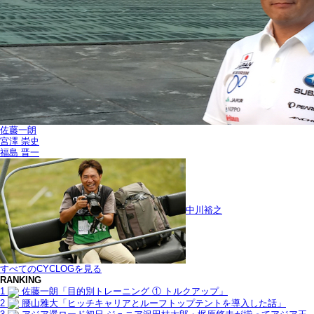
佐藤一朗
宮澤 崇史
福島 晋一
中川裕之
すべてのCYCLOGを見る
RANKING
1
佐藤一朗「目的別トレーニング ① トルクアップ」
2
腰山雅大「ヒッチキャリアとルーフトップテントを導入した話」