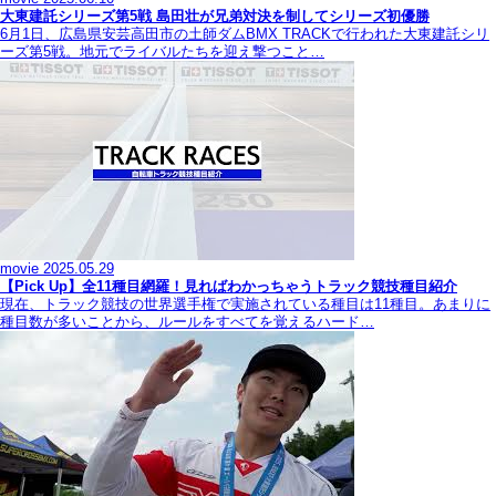
大東建託シリーズ第5戦 島田壮が兄弟対決を制してシリーズ初優勝
6月1日、広島県安芸高田市の土師ダムBMX TRACKで行われた大東建託シリ
ーズ第5戦。地元でライバルたちを迎え撃つこと…
movie
2025.05.29
【Pick Up】全11種目網羅！見ればわかっちゃうトラック競技種目紹介
現在、トラック競技の世界選手権で実施されている種目は11種目。あまりに
種目数が多いことから、ルールをすべてを覚えるハード…