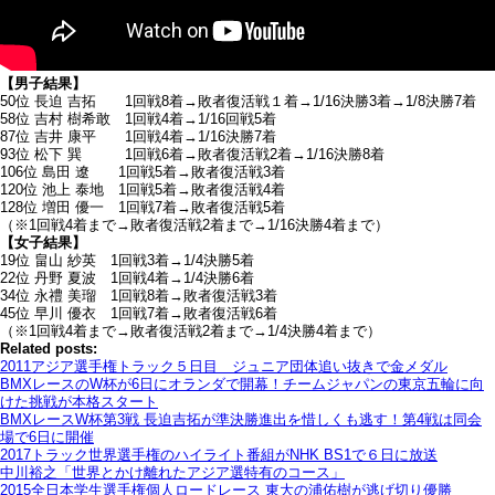
【男子結果】
50位 長迫 吉拓 1回戦8着→敗者復活戦１着→1/16決勝3着→1/8決勝7着
58位 吉村 樹希敢 1回戦4着→1/16回戦5着
87位 吉井 康平 1回戦4着→1/16決勝7着
93位 松下 巽 1回戦6着→敗者復活戦2着→1/16決勝8着
106位 島田 遼 1回戦5着→敗者復活戦3着
120位 池上 泰地 1回戦5着→敗者復活戦4着
128位 増田 優一 1回戦7着→敗者復活戦5着
（※1回戦4着まで→敗者復活戦2着まで→1/16決勝4着まで）
【女子結果】
19位 畠山 紗英 1回戦3着→1/4決勝5着
22位 丹野 夏波 1回戦4着→1/4決勝6着
34位 永禮 美瑠 1回戦8着→敗者復活戦3着
45位 早川 優衣 1回戦7着→敗者復活戦6着
（※1回戦4着まで→敗者復活戦2着まで→1/4決勝4着まで）
Related posts:
2011アジア選手権トラック５日目 ジュニア団体追い抜きで金メダル
BMXレースのW杯が6日にオランダで開幕！チームジャパンの東京五輪に向
けた挑戦が本格スタート
BMXレースW杯第3戦 長迫吉拓が準決勝進出を惜しくも逃す！第4戦は同会
場で6日に開催
2017トラック世界選手権のハイライト番組がNHK BS1で６日に放送
中川裕之「世界とかけ離れたアジア選特有のコース」
2015全日本学生選手権個人ロードレース 東大の浦佑樹が逃げ切り優勝