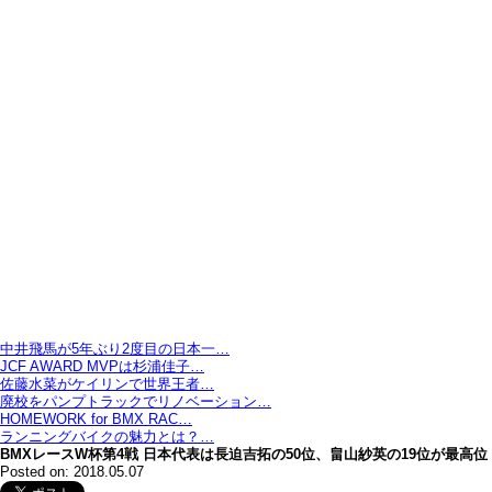
中井飛馬が5年ぶり2度目の日本一…
JCF AWARD MVPは杉浦佳子…
佐藤水菜がケイリンで世界王者…
廃校をパンプトラックでリノベーション…
HOMEWORK for BMX RAC…
ランニングバイクの魅力とは？…
BMXレースW杯第4戦 日本代表は長迫吉拓の50位、畠山紗英の19位が最高位
Posted on: 2018.05.07