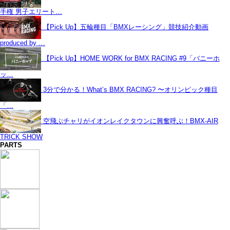
手権 男子エリート…
【Pick Up】五輪種目「BMXレーシング」競技紹介動画
produced by …
【Pick Up】HOME WORK for BMX RACING #9「バニーホ
ッ…
3分で分かる！What’s BMX RACING? 〜オリンピック種目
「…
空飛ぶチャリがイオンレイクタウンに興奮呼ぶ！BMX-AIR
TRICK SHOW
PARTS