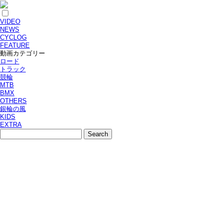
VIDEO
NEWS
CYCLOG
FEATURE
動画カテゴリー
ロード
トラック
競輪
MTB
BMX
OTHERS
銀輪の風
KIDS
EXTRA