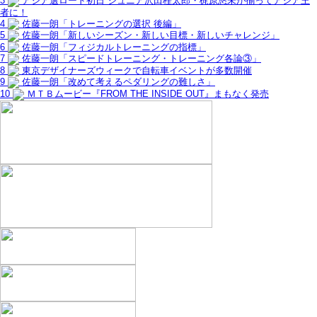
3
アジア選ロード初日 ジュニア沢田桂太郎・梶原悠未が揃ってアジア王
者に！
4
佐藤一朗「トレーニングの選択 後編」
5
佐藤一朗「新しいシーズン・新しい目標・新しいチャレンジ」
6
佐藤一朗「フィジカルトレーニングの指標」
7
佐藤一朗「スピードトレーニング・トレーニング各論③」
8
東京デザイナーズウィークで自転車イベントが多数開催
9
佐藤一朗「改めて考えるペダリングの難しさ」
10
ＭＴＢムービー『FROM THE INSIDE OUT』まもなく発売