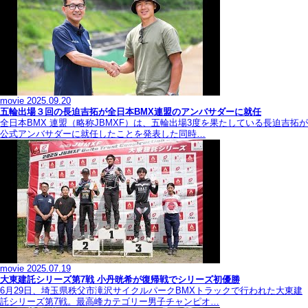
movie
2025.09.20
五輪出場３回の長迫吉拓が全日本BMX連盟のアンバサダーに就任
全日本BMX 連盟（略称JBMXF）は、五輪出場3度を果たしている長迫吉拓が
公式アンバサダーに就任したことを発表した同時…
movie
2025.07.19
大東建託シリーズ第7戦 ⼩丹晄希が復帰戦でシリーズ初優勝
6月29日、埼玉県秩父市滝沢サイクルパークBMXトラックで行われた大東建
託シリーズ第7戦。最高峰カテゴリー男子チャンピオ…