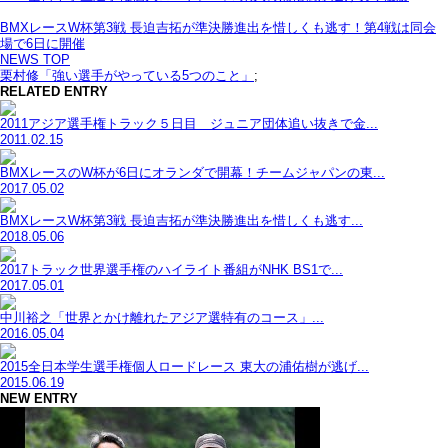
BMXレースW杯第3戦 長迫吉拓が準決勝進出を惜しくも逃す！第4戦は同会
場で6日に開催
NEWS TOP
栗村修「強い選手がやっている5つのこと」
;
RELATED ENTRY
2011アジア選手権トラック５日目 ジュニア団体追い抜きで金...
2011.02.15
BMXレースのW杯が6日にオランダで開幕！チームジャパンの東...
2017.05.02
BMXレースW杯第3戦 長迫吉拓が準決勝進出を惜しくも逃す...
2018.05.06
2017トラック世界選手権のハイライト番組がNHK BS1で...
2017.05.01
中川裕之「世界とかけ離れたアジア選特有のコース」...
2016.05.04
2015全日本学生選手権個人ロードレース 東大の浦佑樹が逃げ...
2015.06.19
NEW ENTRY