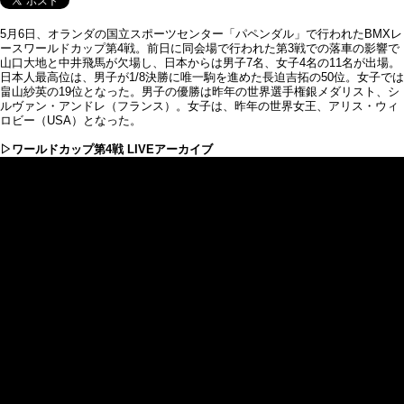
5月6日、オランダの国立スポーツセンター「パペンダル」で行われたBMXレ
ースワールドカップ第4戦。前日に同会場で行われた第3戦での落車の影響で
山口大地と中井飛馬が欠場し、日本からは男子7名、女子4名の11名が出場。
日本人最高位は、男子が1/8決勝に唯一駒を進めた長迫吉拓の50位。女子では
畠山紗英の19位となった。男子の優勝は昨年の世界選手権銀メダリスト、シ
ルヴァン・アンドレ（フランス）。女子は、昨年の世界女王、アリス・ウィ
ロビー（USA）となった。
▷ワールドカップ第4戦 LIVEアーカイブ