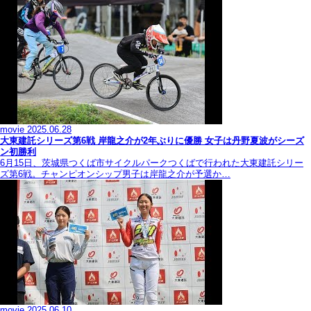
movie
2025.06.28
大東建託シリーズ第6戦 岸龍之介が2年ぶりに優勝 女子は丹野夏波がシーズ
ン初勝利
6月15日、茨城県つくば市サイクルパークつくばで行われた大東建託シリー
ズ第6戦。チャンピオンシップ男子は岸龍之介が予選か…
movie
2025.06.10