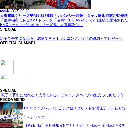
movie
2025.05.25
大東建託シリーズ第4戦 2戦連続ナカバヤシー炸裂！女子は籔田寿衣が初優勝
千葉県柏市にあるBMXトラック「沼南SPEEDWAY」で2日連続で開催された
BMXレーシングの国内シリーズ戦「大東建託シ…
SPECIAL
親子で夢中になれる！成長できる！ランニングバイクの魅力って何だろう
OFFICIAL CHANNEL
SPECIAL
親子で夢中になれる！成長できる！ランニングバイクの魅力って何だろう
RECOMMEND
MVPはパリパラリンピック金メダリスト杉浦佳子 JCF初とな
る年間授賞式「ジャパンサ…
【Pick Up】中井飛馬が5年ぶり2度目の日本一 全日本BMX選