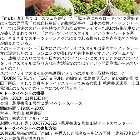
『mark』創刊号では、カフェを併設した千駄ヶ谷にあるロードバイク愛好者
に人気の専門店「盆栽自転車店」の取材記事や、日本の女性メッセンジャー
としては最速のスピードを持つと言われる女性ライダーYUKIの特集記事など
が盛り込まれており、「スポーツライフスタイル」というキーワードを基
に、さまざまなスポーツシーンとそれにまつわる暮らしに焦点をあてた特集
が組まれている。
このトークイベント「日本にスポーツライフスタイルは定着する？」をテー
マに設定したのは、ランニングや登山など身体を動かすことがブームとな
り、成熟期に入りつつある日本のスポーツシーンに欠けていたのはスポーツ
をライフスタイルに取り入れる方法論なのでは？という問題意識から来てい
るとのこと。
スポーツライフスタイルの先進国アメリカのボルダー取材を共にした
『BORN TO RUN』『EAT & RUN』の編集者 松島倫明氏と、mark編集長 松
田正臣氏、そして自身もトライアスリートである代官山 蔦屋書店店長、上田
元治氏の３名がこのテーマについて語り合う。
■ トークイベントの概要
日時：2013年11月15日(金)
会場：蔦屋書店１号館２階 イベントスペース
開館時間：19:00～20:00
主催：代官山 蔦屋書店
協力：株式会社アルティコ
お問い合わせ先：03-3770-2525（蔦屋書店２号館１階アートカウンター）
■ トークイベントへの参加方法
10月28日発売の雑誌『mark』を購入した読者なら申込が可能（先着70名にイ
ベント参加券が渡される）