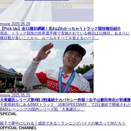
movie
2025.05.29
【Pick Up】全11種目網羅！見ればわかっちゃうトラック競技種目紹介
現在、トラック競技の世界選手権で実施されている種目は11種目。あまりに
種目数が多いことから、ルールをすべてを覚えるハード…
movie
2025.05.25
大東建託シリーズ第4戦 2戦連続ナカバヤシー炸裂！女子は籔田寿衣が初優勝
千葉県柏市にあるBMXトラック「沼南SPEEDWAY」で2日連続で開催された
BMXレーシングの国内シリーズ戦「大東建託シ…
SPECIAL
親子で夢中になれる！成長できる！ランニングバイクの魅力って何だろう
OFFICIAL CHANNEL