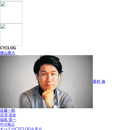
CYCLOG
腰山雅大
栗村 修
佐藤一朗
宮澤 崇史
福島 晋一
中川裕之
すべてのCYCLOGを見る