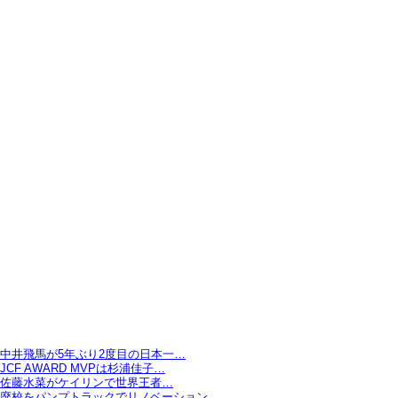
中井飛馬が5年ぶり2度目の日本一…
JCF AWARD MVPは杉浦佳子…
佐藤水菜がケイリンで世界王者…
廃校をパンプトラックでリノベーション…