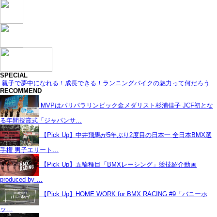
SPECIAL
親子で夢中になれる！成長できる！ランニングバイクの魅力って何だろう
RECOMMEND
MVPはパリパラリンピック金メダリスト杉浦佳子 JCF初とな
る年間授賞式「ジャパンサ…
【Pick Up】中井飛馬が5年ぶり2度目の日本一 全日本BMX選
手権 男子エリート…
【Pick Up】五輪種目「BMXレーシング」競技紹介動画
produced by …
【Pick Up】HOME WORK for BMX RACING #9「バニーホ
ッ…