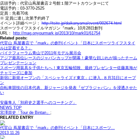
店頭予約：代官山蔦屋書店２号館１階アートカウンターにて
電話予約：03-3770-2525
定員：先着70名
※ 定員に達し次第予約終了
イベント詳細ページ：
http://tsite.jp/daikanyama/event/002674.html
スポーツライフスタイルマガジン『mark』10月28日創刊
URL：
http://mag.onyourmark.jp/2013/10/mark01/61754
Related posts:
代官山 蔦屋書店で『mark』の創刊イベント「日本にスポーツライフスタイ
ルは定着する？」
バイクフォーラム青山で2011年モデル展示会
アジア最高位レースのジャパンカップが開幕！豪華な顔ぶれが揃ったチーム
プレゼンテーション
スポーツ用装具を子供たちへ！東京五輪招致、最終プレゼンター佐藤真海が
チャリーズに参加
新宿に新規オープンの「スペシャライズド東京」に潜入..８月31日にオープ
ン
自転車競技の日本代表、新ジャージを発表『ゼブラジャパン』を浸透させた
い
安藤隼人「別府史之選手へのコーチング」
NEWS TOP
宮澤崇史「Tour de Bintan」
;
RELATED ENTRY
代官山 蔦屋書店で『mark』の創刊イベント「日本にスポーツ...
2013.11.26