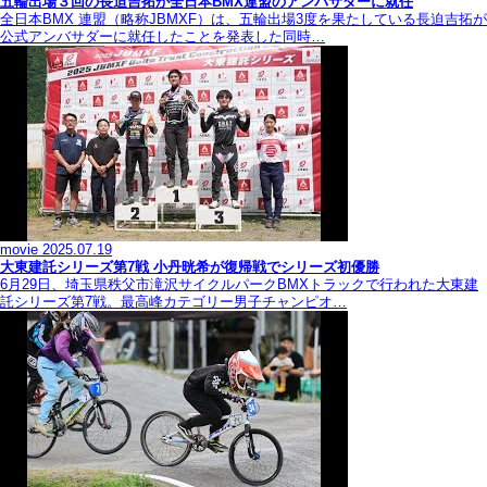
五輪出場３回の長迫吉拓が全日本BMX連盟のアンバサダーに就任
全日本BMX 連盟（略称JBMXF）は、五輪出場3度を果たしている長迫吉拓が
公式アンバサダーに就任したことを発表した同時…
movie
2025.07.19
大東建託シリーズ第7戦 ⼩丹晄希が復帰戦でシリーズ初優勝
6月29日、埼玉県秩父市滝沢サイクルパークBMXトラックで行われた大東建
託シリーズ第7戦。最高峰カテゴリー男子チャンピオ…