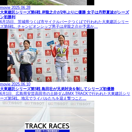
movie
2025.06.28
大東建託シリーズ第6戦 岸龍之介が2年ぶりに優勝 女子は丹野夏波がシーズ
ン初勝利
6月15日、茨城県つくば市サイクルパークつくばで行われた大東建託シリー
ズ第6戦。チャンピオンシップ男子は岸龍之介が予選か…
movie
2025.06.10
大東建託シリーズ第5戦 島田壮が兄弟対決を制してシリーズ初優勝
6月1日、広島県安芸高田市の土師ダムBMX TRACKで行われた大東建託シリ
ーズ第5戦。地元でライバルたちを迎え撃つこと…