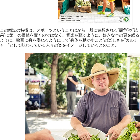
この雑誌の特徴は、スポーツということばから一般に連想される”競争”や”結
果”に第一の価値を置くのではなく、音楽を聴くように、好きな本の頁を繰る
ように、映画に身を委ねるようにして”身体を動かすこと”の楽しさを”カルチ
ャー”として味わっている人々の姿をイメージしているとのこと。