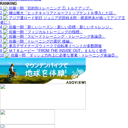
RANKING
1
佐藤一朗「目的別トレーニング ① トルクアップ」
2
腰山雅大「ヒッチキャリアとルーフトップテントを導入した話」
3
アジア選ロード初日 ジュニア沢田桂太郎・梶原悠未が揃ってアジア王
者に！
4
佐藤一朗「新しいシーズン・新しい目標・新しいチャレンジ」
5
佐藤一朗「フィジカルトレーニングの指標」
6
佐藤一朗「スピードトレーニング・トレーニング各論③」
7
佐藤一朗「トレーニングの選択 後編」
8
東京デザイナーズウィークで自転車イベントが多数開催
9
ＭＴＢムービー『FROM THE INSIDE OUT』まもなく発売
10
佐藤一郎「ダッシュ力向上に必要な要素・トレーニング各論②」